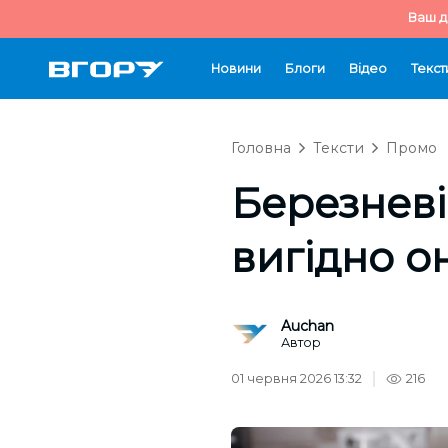
Ваш д
Новини
Блоги
Відео
Текст
Головна
Тексти
Промо
Березневі
вигідно 
Auchan
Автор
01 червня 2026 13:32
216