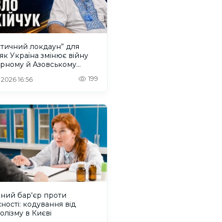
стичний локдаун” для
: як Україна змінює війну
орному й Азовському
х
199
 2026 16:56
ний бар'єр проти
ності: кодування від
олізму в Києві