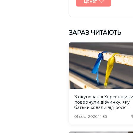
Донат
ЗАРАЗ ЧИТАЮТЬ
З окупованої Херсонщин
повернули дівчинку, яку
батьки ховали від росіян
01 сер. 2026 14:35