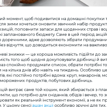
ий момент, щоб подивитися на домашні покупки 
сля зими хочеться оновити звичний набір продукт
озицій, поповнити запаси для щоденних страв і в
і запланованого бюджету. Саме в цей період акцій
о доречними, адже дозволяють зібрати продуман
 без відчуття, що доводиться економити на важливо
еві знижки — це хороша можливість підійти до за
мість того щоб щодня докуповувати дрібниці й вит
аз спокійно продумати список, обрати потрібні т
 на кілька днів або навіть на тиждень. Особливо це
в, які постійно потрібні вдома: круп, макаронів, м
 заморожених продуктів, побутових дрібниць.
кцій виграє саме той кошик, який збирається з пл
міти, що потрібно для сніданків, обідів і вечер, то
вати як реальний інструмент економії, а не як п
. У цьому сенсі
ашан акції
особливо зручні для тих,