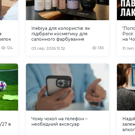
Inebrya для колористів: як
“Логі
а
підібрати косметику для
Росії
милок
салонного фарбування
на Ч
моря
124
136
03 сер. 2026 13:52
31 лип.
а
Чому чохол на телефон –
Надій
/27 в
необхідний аксесуар
залеж
алког