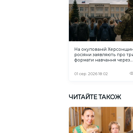
На окупованій Херсонщин
росіяни заявляють про тр
формати навчання через
проблеми зі світлом та
інтернетом
01 сер. 2026 18:02
ЧИТАЙТЕ ТАКОЖ