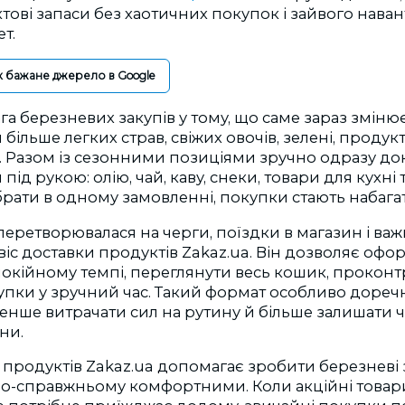
ові запаси без хаотичних покупок і зайвого нава
т.
к бажане джерело в Google
а березневих закупів у тому, що саме зараз змінює
 більше легких страв, свіжих овочів, зелені, проду
 Разом із сезонними позиціями зручно одразу док
під рукою: олію, чай, каву, снеки, товари для кухні 
брати в одному замовленні, покупки стають набага
еретворювалася на черги, поїздки в магазин і важк
іс доставки продуктів Zakaz.ua. Він дозволяє оф
покійному темпі, переглянути весь кошик, прокон
пки у зручний час. Такий формат особливо доречн
енше витрачати сил на рутину й більше залишати ча
ни.
 продуктів Zakaz.ua допомагає зробити березневі
 по-справжньому комфортними. Коли акційні това