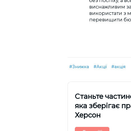
без поспіху, а 
виснажливим за
використати з 
перевищити бюдж
#Знижка
#Акції
#акція
Cтаньте частин
яка зберігає п
Херсон