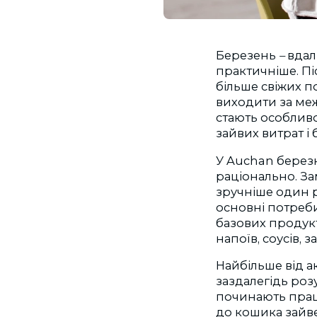
Березень
–
вдал
практичніше. Пі
більше свіжих п
виходити за меж
стають особлив
зайвих витрат і
У Auchan березн
раціонально. За
зручніше один р
основні потреби
базових продукті
напоїв, соусів,
Найбільше від а
заздалегідь розу
починають працю
до кошика зайве