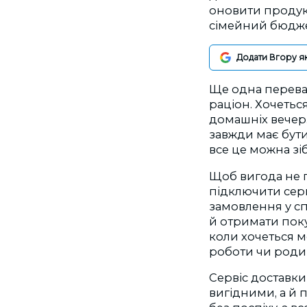
оновити продукт
сімейний бюдже
Додати Вгору я
Ще одна переваг
раціон. Хочеться
домашніх вечер.
завжди має бути 
все це можна зі
Щоб вигода не п
підключити серв
замовлення у с
й отримати поку
коли хочеться м
роботи чи роди
Сервіс доставки
вигідними, а й