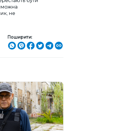
перестають бути
n можна
ик, не
Поширити: