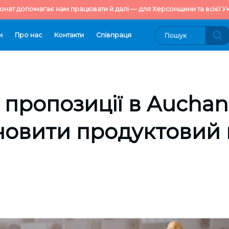
онат допомагає нам працювати й далі — для Херсонщини та всієї Ук
и
Про нас
Контакти
Cпівпраця
 пропозиції в Auchan:
оновити продуктовий