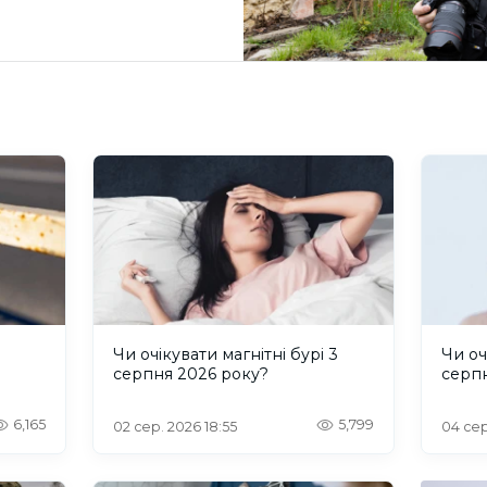
и
Чи очікувати магнітні бурі 3
Чи оч
серпня 2026 року?
серп
6,165
5,799
02 сер. 2026 18:55
04 сер