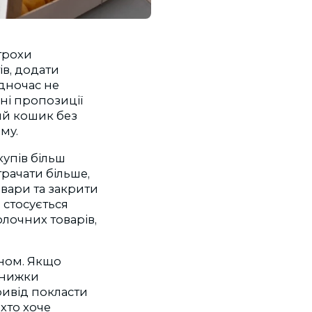
трохи
ів, додати
одночас не
ні пропозиції
ий кошик без
му.
купів більш
рачати більше,
овари та закрити
 стосується
олочних товарів,
аном. Якщо
 знижки
ривід покласти
 хто хоче