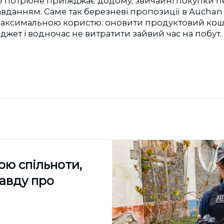
все потрібне приїжджає додому, звичайні покупки 
вданням. Саме так березневі пропозиції в Aucha
максимальною користю: оновити продуктовий кош
ет і водночас не витратити зайвий час на побут.
ою спільноти,
равду про