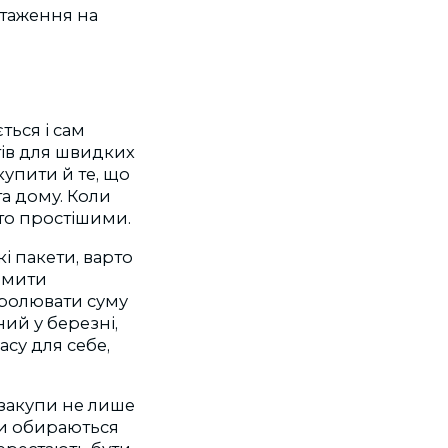
нтаження на
ться і сам
ктів для швидких
упити й те, що
та дому. Коли
то простішими.
і пакети, варто
ормити
тролювати суму
ий у березні,
су для себе,
 закупи не лише
ри обираються