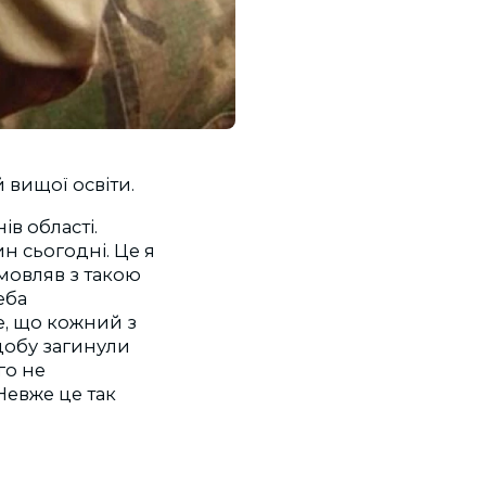
 вищої освіти.
нів області.
н сьогодні. Це я
 мовляв з такою
еба
те, що кожний з
 добу загинули
го не
Невже це так