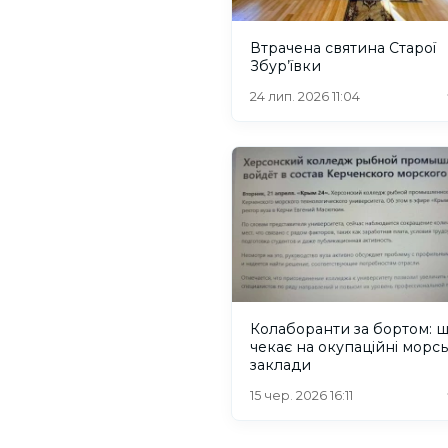
Втрачена святина Старої
Збур’ївки
24 лип. 2026 11:04
Колаборанти за бортом: 
чекає на окупаційні морсь
заклади
15 чер. 2026 16:11