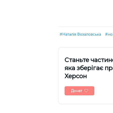
#Наталія Возаловська
#но
Cтаньте частин
яка зберігає п
Херсон
Донат