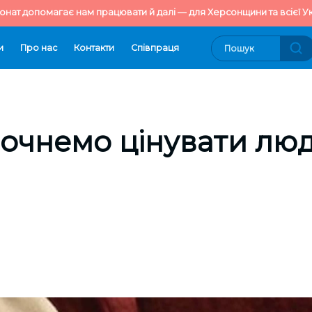
онат допомагає нам працювати й далі — для Херсонщини та всієї Ук
и
Про нас
Контакти
Cпівпраця
очнемо цінувати лю