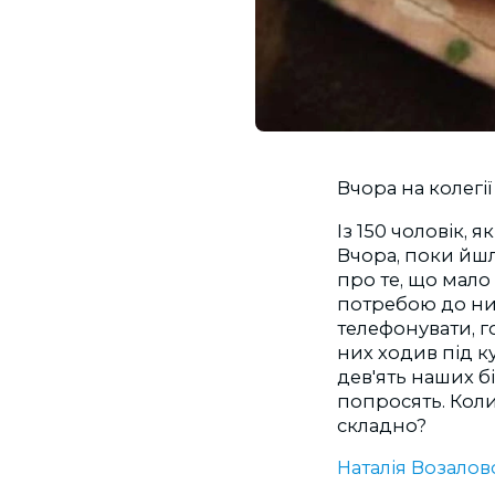
Вчора на колегі
Із 150 чоловік, я
Вчора, поки йшл
про те, що мало
потребою до них
телефонувати, го
них ходив під ку
дев'ять наших бі
попросять. Коли
складно?
Наталія Возалов