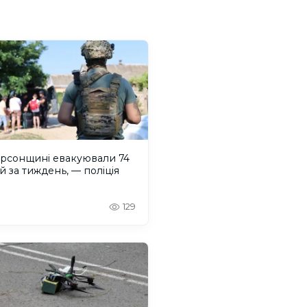
ерсонщині евакуювали 74
 за тиждень, — поліція
129