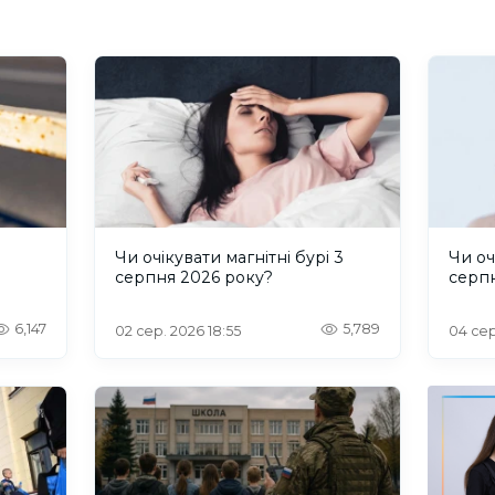
и
Чи очікувати магнітні бурі 3
Чи оч
серпня 2026 року?
серп
6,147
5,789
02 сер. 2026 18:55
04 сер