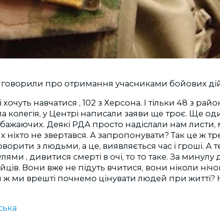
ї говорили про отримання учасниками бойових дій
кі хочуть навчатися , 102 з Херсона. І тільки 48 з райо
а колегія, у Центрі написали заяви ще троє. Ще оди
 бажаючих. Деякі РДА просто надіслали нам листи,
 ніхто не звертався. А запропонувати? Так це ж тр
ворити з людьми, а це, виявляється час і гроші. А 
лями , дивитися смерті в очі, то то таке. За минулу
йців. Вони вже не підуть вчитися, вони ніколи нічо
 ж ми врешті почнемо цінувати людей при житті? 
ська