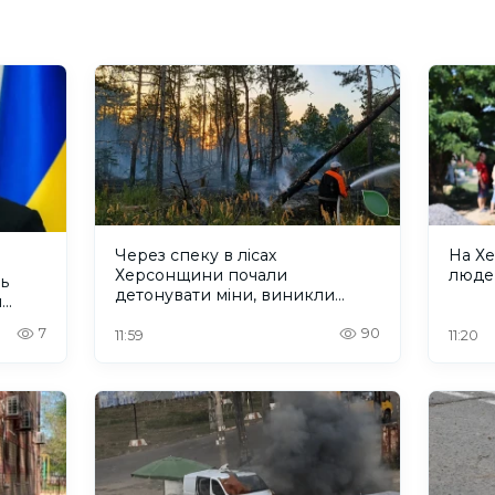
Через спеку в лісах
На Х
Херсонщини почали
людей
ь
детонувати міни, виникли
ч
пожежі
7
90
11:59
11:20