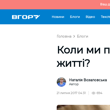
Ваш д
Новини
Блоги
Відео
Текст
Головна
Блоги
Коли ми п
житті?
Наталія Возаловська
Автор
21 липня 2017 04:31
694