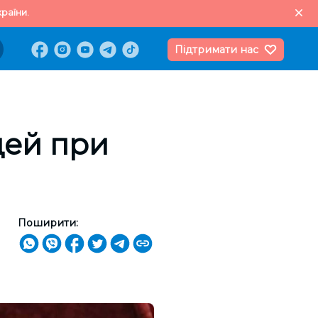
раїни.
Підтримати нас
дей при
Поширити: