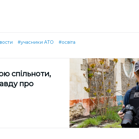
вости
#учасники АТО
#освіта
ою спільноти,
равду про