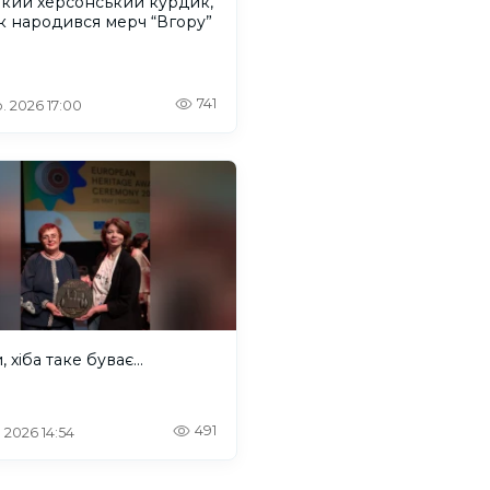
акий херсонський курдик,
к народився мерч “Вгору”
741
. 2026 17:00
 хіба таке буває...
491
. 2026 14:54