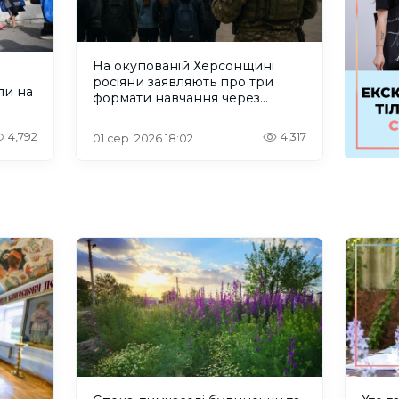
На окупованій Херсонщині
росіяни заявляють про три
ли на
формати навчання через
проблеми зі світлом та
інтернетом
4,792
4,317
01 сер. 2026 18:02