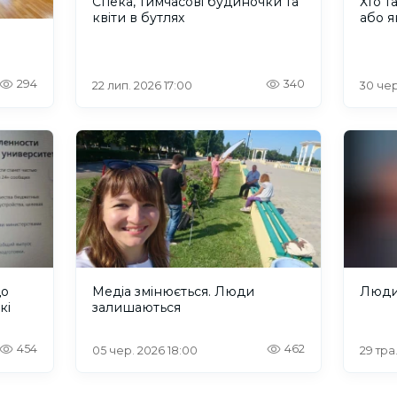
Спека, тимчасові будиночки та
Хто т
квіти в бутлях
або я
294
340
22 лип. 2026 17:00
30 чер
що
Медіа змінюється. Люди
Люди,
кі
залишаються
454
462
05 чер. 2026 18:00
29 тра