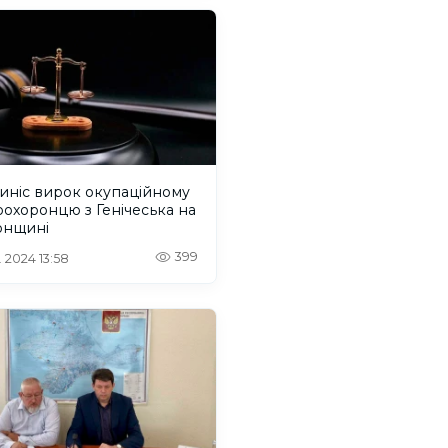
иніс вирок окупаційному
охоронцю з Генічеська на
онщині
399
. 2024 13:58