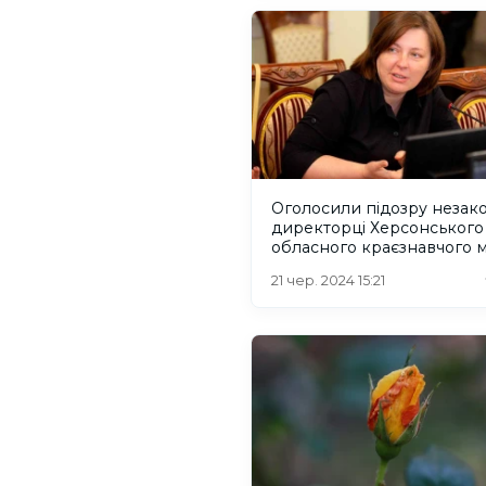
Оголосили підозру незак
директорці Херсонського
обласного краєзнавчого 
21 чер. 2024 15:21