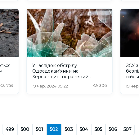
ться
Унаслідок обстрілу
ЗСУ 
м
Одрадокам'янки на
безпі
Херсонщині поранений
війсь
чоловік
753
306
19 чер. 2024 09:22
19 чер
499
500
501
502
503
504
505
506
507