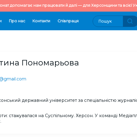
онат допомагає нам працювати й далі — для Херсонщини та всієї Ук
и
Про нас
Контакти
Cпівпраця
тина Пономарьова
a@gmail.com
рсонський державний університет за спеціальністю журналіс
оти: cтажувалася на Суспільному. Херсон. У команді Медіа
.