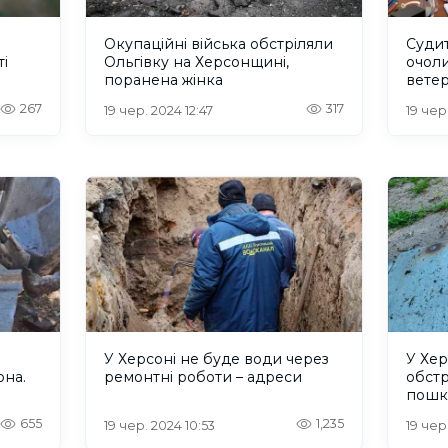
Окупаційні війська обстріляли
Судит
ті
Ольгівку на Херсонщині,
очол
поранена жінка
ветер
облас
267
317
19 чер. 2024 12:47
19 чер
У Херсоні не буде води через
У Хер
она.
ремонтні роботи – адреси
обстр
пошк
655
1,235
19 чер. 2024 10:53
19 чер.