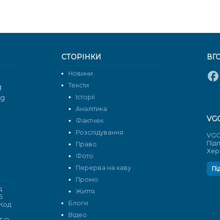
СТОРІНКИ
ВГ
Новини
Тексти
g
rg
Історії
Аналітика
VG
Фактчек
Розслідування
VGO
Під
Право
Хер
Фото
Перерва на каву
Пі
Промо
д
Життя
6
Блоги
 Код
Відео