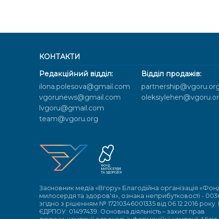
КОНТАКТИ
Редакційний відділ:
Відділ продажів:
ilona.polesova@gmail.com
partnership@vgoru.or
vgorunews@gmail.com
oleksiylehen@vgoru.o
lvgoru@gmail.com
team@vgoru.org
Засновник медіа «Вгору» Благодійна організація «Фон
милосердя та здоров'я», ознака неприбутковості - 003
згідно з рішенням № 17210346001335 від 06.12.2016 року.
ЄДРПОУ: 01497439. Основна діяльність – захист прав