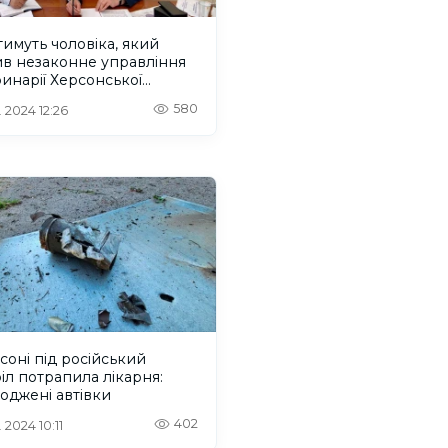
имуть чоловіка, який
ив незаконне управління
инарії Херсонської
ті
580
. 2024 12:26
соні під російський
іл потрапила лікарня:
оджені автівки
402
 2024 10:11