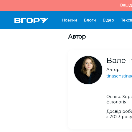
Ваш д
Новини
Блоги
Відео
Текст
Автор
Вален
Автор
tinasenstin
Освіта: Хе
філологія.
Досвід роб
з 2023 року