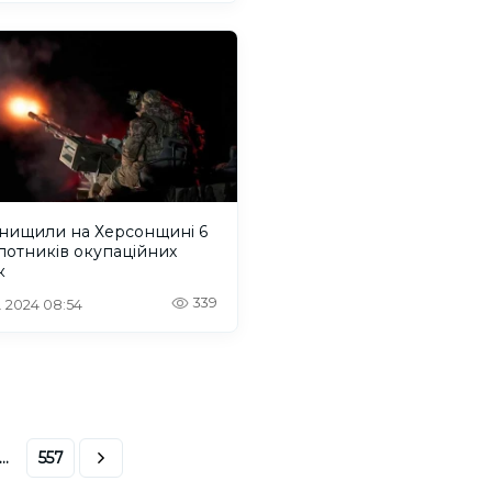
знищили на Херсонщині 6
лотників окупаційних
к
339
. 2024 08:54
...
557