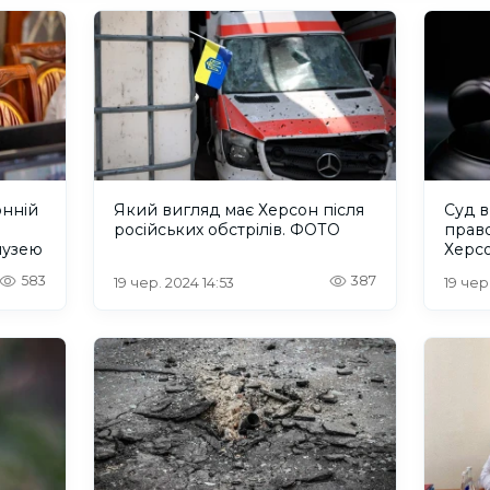
онній
Який вигляд має Херсон після
Суд в
російських обстрілів. ФОТО
право
музею
Херс
583
387
19 чер. 2024 14:53
19 чер