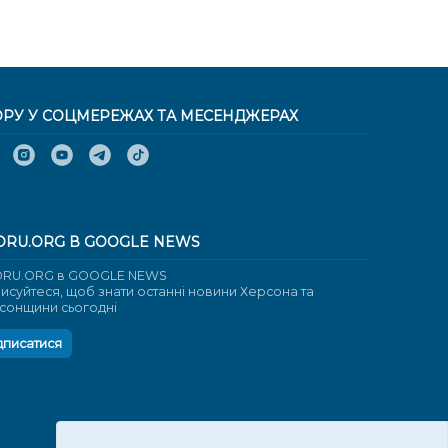
ОРУ У СОЦМЕРЕЖАХ ТА МЕСЕНДЖЕРАХ
ORU.ORG В GOOGLE NEWS
RU.ORG в GOOGLE NEWS
писуйтеся, щоб знати останні новини Херсона та
сонщини сьогодні
дписатися