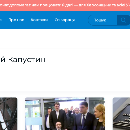
онат допомагає нам працювати й далі — для Херсонщини та всієї Ук
и
Про нас
Контакти
Cпівпраця
й Капустин