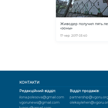
Живодер получил пять ле
«зоны»
17 чер. 2017 03:40
КОНТАКТИ
Редакційний відділ:
Відділ продажів:
ilona.polesova@gmail.com
partnership@vgoru.or
vgorunews@gmail.com
oleksiylehen@vgoru.o
lvgoru@gmail.com