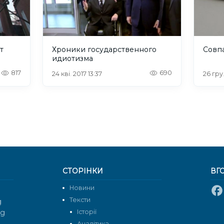
т
Хроники государственного
Совп
идиотизма
817
690
24 кві. 2017 13:37
26 гру
СТОРІНКИ
ВГ
Новини
Тексти
g
rg
Історії
Аналітика