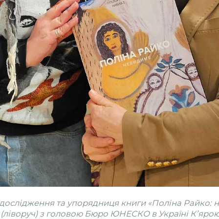
дослідження та упорядниця книги «Поліна Райко:
(ліворуч) з головою Бюро ЮНЕСКО в Україні К’ярою