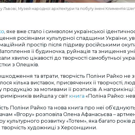
у Львові, Музей народної архітектури та побуту імені Климентія Ше
ко
, яке вже стало і символом української ідентичн
щення росіянами культурної спадщини України, ув
аційний простір після підриву російськими оку
 Затоплення її будиночка, руйнація та знищення ун
али хвилю цікавості до творчості самобутньої укра
стки з Олешків.
шкодження та втрати, творчість Поліни Райко не 
улося кілька виставок, присвячених її творчості, л
ну продукцію за мотивами її розписів. А наприкінці
римірників вийшла у світ
книга
«Поліна Райко: не
чість Поліни Райко та нова книга про неї об’єднуют
итачам «Вгору» розповіла
Олена Афанасьєва – артме
у культурного розвитку «Тотем», яка багато років 
 творчість художниці з Херсонщини.