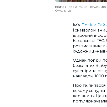
Книга «Поліна Райко: невидиме» 
Омельчук
Ім'я
Поліни Рай
і символом зни
широкий інформ
Каховської ГЕС.
розписів виклик
художниці-наїві
Однак попри по
безслідно. Відб
сувеніри та різ
накладом 1000 п
Про те, як твор
всьому світу, ч
керівниця Центр
популяризувала