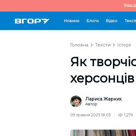
Ваш д
Новини
Блоги
Відео
Текст
Головна
Тексти
Історії
Як творчі
херсонців
Лариса Жарких
Автор
09 травня 2025 18:03
1,279