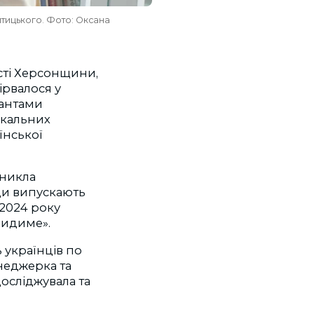
птицького. Фото: Оксана
ості Херсонщини,
ірвалося у
пантами
ікальних
їнської
зникла
юди випускають
 2024 року
видиме».
ь українців по
неджерка та
досліджувала та