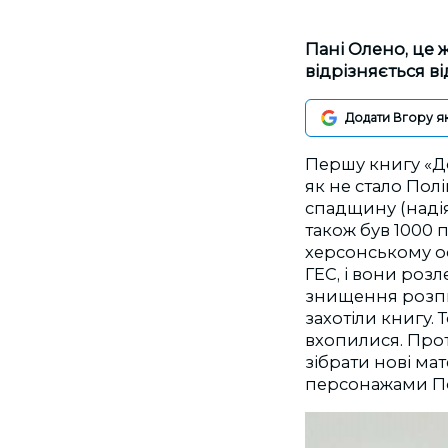
Пані Олено, це 
відрізняється в
Додати Вгору я
Першу книгу «До
як не стало Полі
спадщину (наді
також був 1000 
херсонському оф
ГЕС, і вони розл
знищення розпис
захотіли книгу. 
вхопилися. Про
зібрати нові мат
персонажами По