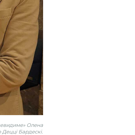
 невидиме»
Олена
 Децці Бардескі.