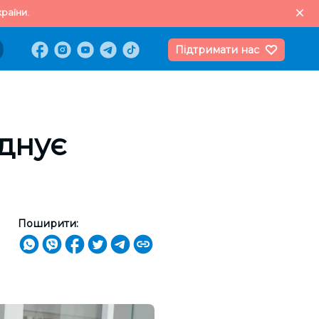
раїни.
Підтримати нас
єднує
Поширити: