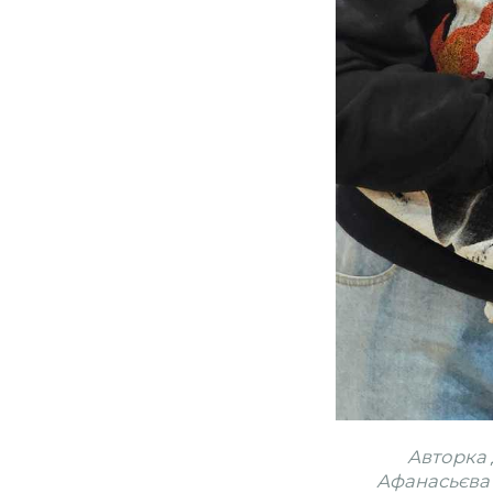
Авторка 
Афанасьєва 