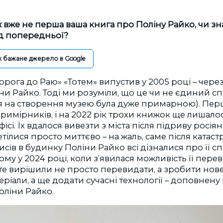
ж вже не перша ваша книга про Поліну Райко, чи з
ід попередньої?
к бажане джерело в Google
рога до Раю» «Тотем» випустив у 2005 році – через 
ни Райко. Тоді ми розуміли, що це чи не єдиний спо
я на створення музею була дуже примарною). Пе
примірників, і на 2022 рік трохи книжок ще лишало
ісі. Їх вдалося вивезти з міста після підриву росія
етілися просто миттєво – на жаль, саме після катаст
ів в будинку Поліни Райко всі дізналися про її с
Тому у 2024 році, коли з’явилася можливість її пере
те вирішили не просто перевидати, а зробити нов
еріали, а ще додати сучасні технології – доповнену 
ліни Райко.