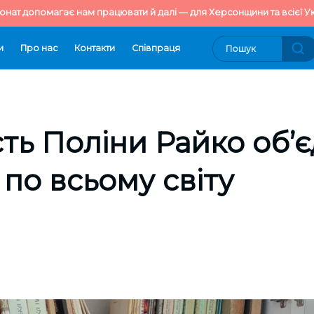
онат допомагає нам працювати й далі — для Херсонщини та всієї Ук
и
Про нас
Контакти
Cпівпраця
сть Поліни Райко об’
 по всьому світу