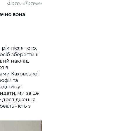
Фото: «Тотем»
начно вона
рік після того,
сіб зберегти її
рший наклад
ся в
нами Каховської
рофи та
падщину і
видати, ми за це
е дослідження,
реальність з