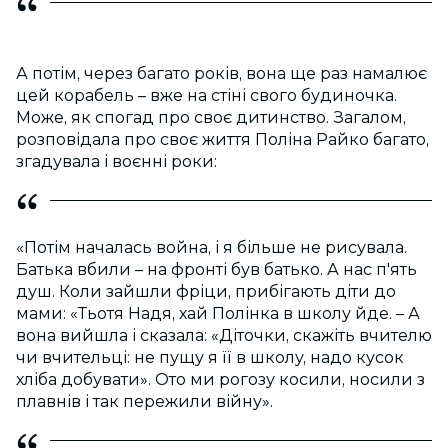
А потім, через багато років, вона ще раз намалює
цей корабель – вже на стіні свого будиночка.
Може, як спогад про своє дитинство. Загалом,
розповідала про своє життя Поліна Райко багато,
згадувала і воєнні роки:
«Потім началась война, і я більше не рисувала.
Батька вбили – на фронті був батько. А нас п'ять
душ. Коли зайшли фріци, прибігають діти до
мами: «Тьотя Надя, хай Полінка в школу йде. – А
вона вийшла і сказала: «Діточки, скажіть вчителю
чи вчительці: не пущу я її в школу, надо кусок
хліба добувати». Ото ми рогозу косили, носили з
плавнів і так пережили війну».