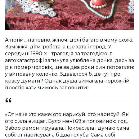
А потім... напевно, жіночі долі багато в чому схожі.
Заміжжя, діти, робота, а ще хата і город. У
середині 1990-х – трагедія за трагедією: в
автокатастрофі загинула улюблена дочка, десь за
рік помер чоловік, ще за два роки син потрапляє
у виправну колонію. Здавалося б, де тут про
красу думати? Однак душа вимагала порожній
простір хати чимось заповнити:
«От наче хто каже: ото нарисуй, ото нарисуй. Як
ото сила вищая. Було мені 69 з половиною год.
Забор ремонтирувала. Покрасила і думаю сама
собі: от нарисувала б два голуба. Сама собі