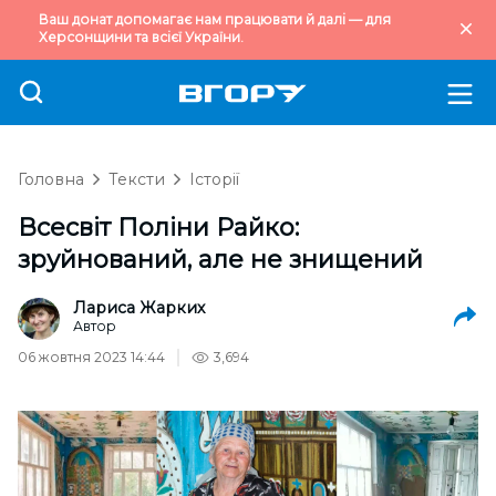
Ваш донат допомагає нам працювати й далі — для
Херсонщини та всієї України.
Головна
Тексти
Історії
Всесвіт Поліни Райко:
зруйнований, але не знищений
Лариса Жарких
Автор
06 жовтня 2023 14:44
3,694