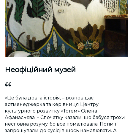
Неофіційний музей
«Це була довга історія, – розповідає
артменеджерка та керівниця Центру
культурного розвитку «Тотем» Олена
Афанасьєва. – Спочатку казали, що бабуся трохи
несповна розуму, бо все помалювала. Потім її
запрошували до сусідів щось намалювати. А