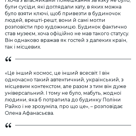
І хоча з власниками помешкання зв’язку не було,
були сусіди, які доглядали хату, в яких можна
було взяти ключі, щоб привезти в будиночок
людей, врешті-решт, вони й самі могли
розповісти про художницю. Будинок фактично
став музеєм, хоча офіційно не мав такого статусу.
Він однаково вражав як гостей з далеких країн,
так і місцевих.
«Це інший космос, це інший всесвіт. І він
одночасно такий автентичний, український, з
місцевим контекстом, але разом з тим він дуже
універсальний. І тому не було, мабуть, жодної
людини, яка б потрапила до будинку Поліни
Райко і не зрозуміла, про що це», – розповідає
Олена Афанасьєва.