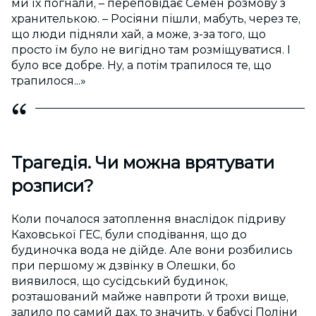
ми їх погнали, – переповідає Семен розмову з
хранителькою. – Росіяни пішли, мабуть, через те,
що люди підняли хай, а може, з-за того, що
просто їм було не вигідно там розміщуватися. І
було все добре. Ну, а потім трапилося те, що
трапилося...»
Трагедія. Чи можна врятувати
розписи?
Коли почалося затоплення внаслідок підриву
Каховської ГЕС, були сподівання, що до
будиночка вода не дійде. Але вони розбились
при першому ж дзвінку в Олешки, бо
виявилося, що сусідський будинок,
розташований майже навпроти й трохи вище,
залило по самий дах, то значить, у бабусі Поліни