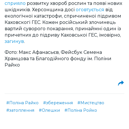
сприяло
розвитку хвороб рослин та появі нових
шкідників. Херсонщина досі
оговтується
від
екологічної катастрофи, спричиненої підривом
Каховскогї ГЕС. Кожен російський злочинець
вартий суворого покарання, принаймні один із
причетних до підриву Каховської ГЕС, імовірно,
загинув
.
Фото: Макс Афанасьєв, Фейсбук Семена
Храмцова та Благодійного фонду ім. Поліни
Райко
#Поліна Райко
#збереження
#Мистецтво
#затоплення
#Олешки
#Поліна Ройко