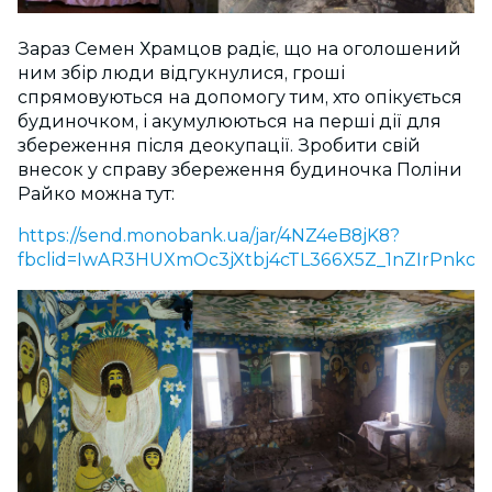
Зараз Семен Храмцов радіє, що на оголошений
ним збір люди відгукнулися, гроші
спрямовуються на допомогу тим, хто опікується
будиночком, і акумулюються на перші дії для
збереження після деокупації. Зробити свій
внесок у справу збереження будиночка Поліни
Райко можна тут:
https://send.monobank.ua/jar/4NZ4eB8jK8?
fbclid=IwAR3HUXmOc3jXtbj4cTL366X5Z_1nZIrPn