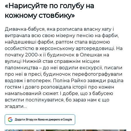
«Нарисуйте по голубу на
кожному стовбику»
Дивачка-бабуся, яка розписала власну хату і
витрачала всю свою мізерну пенсію на фарби,
найдешевші фарби, раптом стала відомою
особистістю в херсонському артсередовищі. На
початку 2000-х її будиночок в Олешках на
вулиці Нижній став справжнім місцем
паломництва – до неї водили екскурсії, писали
про неї в пресі, будиночок перефотографували
вздовж і впоперек. Поліна Райко завжди раділа
гостям і довго розповідала історії про кожен
намальований сюжет. І добре, що з бабусею
встигли поспілкуватися, бо зараз нам є що
згадати…
Додати Вгору як бажане джерело в Google