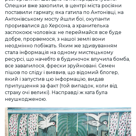
Олешки вже захопили, в центрі міста росіяни
поставили гармату, яка гатила по Антонівці, на
Антонівському мосту йшли бої, окупанти
проривалися до Херсона, а хранителька
заспокоює чоловіка: не переймайся все буде
добре, прорвемося, з нашої землі вони
неодмінно побіжать. Яким же здивуванням
стала інформація на одному мистецькому
ресурсі, що начебто в будиночок влучила бомба,
все завалилося, фрески зруйновані. Семен
пішов по сліду і виявив, що відомий блогер,
який і запустив цю інформацію, видав
припущення за факт (той випадок, коли від
страху очі великі). Насправді ж хата була
неушкодженою.