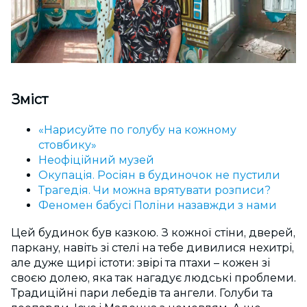
Зміст
«Нарисуйте по голубу на кожному
стовбику»
Неофіційний музей
Окупація. Росіян в будиночок не пустили
Трагедія. Чи можна врятувати розписи?
Феномен бабусі Поліни назавжди з нами
Цей будинок був казкою. З кожної стіни, дверей,
паркану, навіть зі стелі на тебе дивилися нехитрі,
але дуже щирі істоти: звірі та птахи – кожен зі
своєю долею, яка так нагадує людські проблеми.
Традиційні пари лебедів та ангели. Голуби та