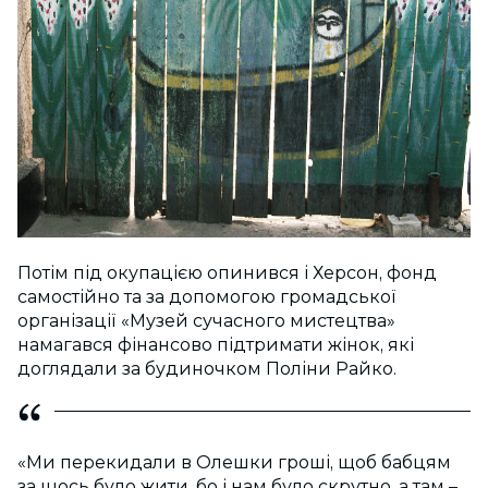
Потім під окупацією опинився і Херсон, фонд
самостійно та за допомогою громадської
організації «Музей сучасного мистецтва»
намагався фінансово підтримати жінок, які
доглядали за будиночком Поліни Райко.
«Ми перекидали в Олешки гроші, щоб бабцям
за щось було жити, бо і нам було скрутно, а там –