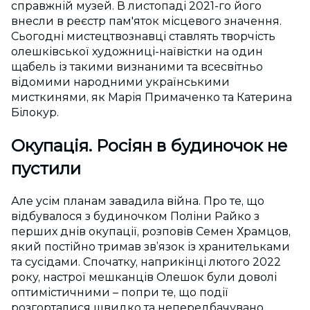
справжній музей. В листопаді 2021-го його
внесли в реєстр пам'яток місцевого значення.
Сьогодні мистецтвознавці ставлять творчість
олешківської художниці-наївістки на один
щабель із такими визнаними та всесвітньо
відомими народними українськими
мисткинями, як Марія Примаченко та Катерина
Білокур.
Окупація. Росіян в будиночок не
пустили
Але усім планам завадила війна. Про те, що
відбувалося з будиночком Поліни Райко з
перших днів окупації, розповів Семен Храмцов,
який постійно тримав зв’язок із хранительками
та сусідами. Спочатку, наприкінці лютого 2022
року, настрої мешканців Олешок були доволі
оптимістичними – попри те, що події
розгорталися швидко та непередбачувано.