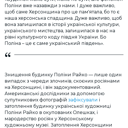
Поліни вже назавжди з нами. І дуже важливо,
щоб саме Херсонщина про це пам'ятала, бо то є
наша херсонська спадщина. Дуже важливо, щоб
вона залишилася в історії української культури,
українського мистецтва, залишилася в нас на
рівні культурного коду півдня України. Бо
Поліна – це є саме український південь».
Знищення будинку Поліни Райко — лише один
випадок з череди злочинів, скоєних росіянами
на Херсонщині, і він задокументований.
Американські дослідники за допомогою
супутникових фотографій
зафіксували
і
затоплення будинку української художниці
Поліни Райко в окупованих Олешках, і
мародерство росіян у Херсонському
художньому музеї. Затоплення Херсонщини