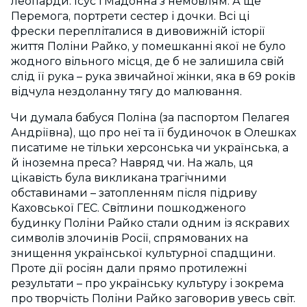
леопарди. Ісус і Мадонна з немовлям. А ще
Перемога, портрети сестер і дочки. Всі ці
фрески перепліталися в дивовижній історії
життя Поліни Райко, у помешканні якої не було
жодного вільного місця, де б не залишила свій
слід її рука – рука звичайної жінки, яка в 69 років
відчула нездоланну тягу до малювання.
Чи думала бабуся Поліна (за паспортом Пелагея
Андріївна), що про неї та її будиночок в Олешках
писатиме не тільки херсонська чи українська, а
й іноземна преса? Навряд чи. На жаль, ця
цікавість була викликана трагічними
обставинами – затопленням після підриву
Каховської ГЕС. Світлини пошкодженого
будинку Поліни Райко стали одним із яскравих
символів злочинів Росії, спрямованих на
знищення української культурної спадщини.
Проте дії росіян дали прямо протилежні
результати – про українську культуру і зокрема
про творчість Поліни Райко заговорив увесь світ.