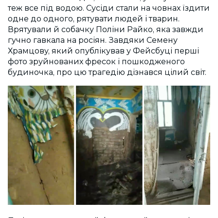
теж все під водою. Сусіди стали на човнах їздити
одне до одного, рятувати людей і тварин.
Врятували й собачку Поліни Райко, яка завжди
гучно гавкала на росіян. Завдяки Семену
Храмцову, який опублікував у Фейсбуці перші
фото зруйнованих фресок і пошкодженого
будиночка, про цю трагедію дізнався цілий світ.