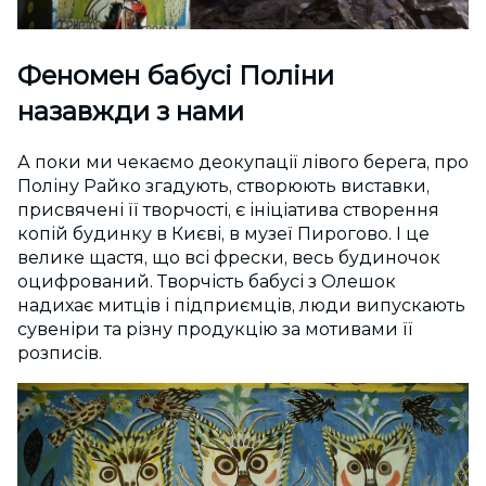
Феномен бабусі Поліни
назавжди з нами
А поки ми чекаємо деокупації лівого берега, про
Поліну Райко згадують, створюють виставки,
присвячені її творчості, є ініціатива створення
копій будинку в Києві, в музеї Пирогово. І це
велике щастя, що всі фрески, весь будиночок
оцифрований. Творчість бабусі з Олешок
надихає митців і підприємців, люди випускають
сувеніри та різну продукцію за мотивами її
розписів.