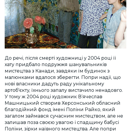
До речі, після смерті художниці у 2004 році її
хату придбало подружжя шанувальників
мистецтва з Канади, завдяки їм будинок з
малюнками вдалося зберегти. Попри надії, що
нові власники дадуть раду унікальному
артоб'єкту, їхнього запалу вистачило ненадовго.
У тому ж 2004 році художник В’ячеслав
Машницький створив Херсонський обласний
благодійний фонд імені Поліни Райко, який
загалом займався сучасним мистецтвом, але не
залишав поза своєю увагою і спадщину бабусі
Поліни, зірки наївного мистецтва. Але попри