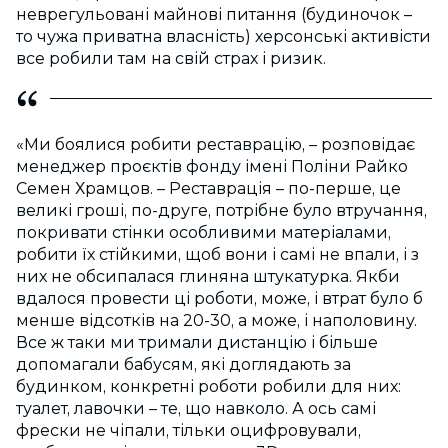
неврегульовані майнові питання (будиночок –
то чужа приватна власність) херсонські активісти
все робили там на свій страх і ризик.
«Ми боялися робити реставрацію, – розповідає
менеджер проєктів фонду імені Поліни Райко
Семен Храмцов. – Реставрація – по-перше, це
великі гроші, по-друге, потрібне було втручання,
покривати стінки особливими матеріалами,
робити їх стійкими, щоб вони і самі не впали, і з
них не обсипалася глиняна штукатурка. Якби
вдалося провести ці роботи, може, і втрат було б
менше відсотків на 20-30, а може, і наполовину.
Все ж таки ми тримали дистанцію і більше
допомагали бабусям, які доглядають за
будинком, конкретні роботи робили для них:
туалет, лавочки – те, що навколо. А ось самі
фрески не чіпали, тільки оцифровували,