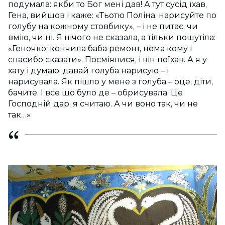
подумала: якби то Бог мені дав! А тут сусід їхав,
Гена, вийшов і каже: «Тьотю Поліна, нарисуйте по
голубу на кожному стовбику», – і не питає, чи
вмію, чи ні. Я нічого не сказала, а тільки пошутіла:
«Геночко, кончила баба ремонт, нема кому і
спасибо сказати». Посміялися, і він поїхав. А я у
хату і думаю: давай голуба нарисую – і
нарисувала. Як пішло у мене з голуба – оце, діти,
бачите. І все що було де – обрисувала. Це
Господній дар, я считаю. А чи воно так, чи не
так…»