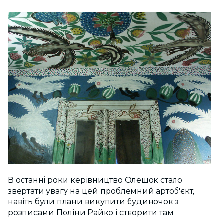
В останні роки керівництво Олешок стало
звертати увагу на цей проблемний артоб'єкт,
навіть були плани викупити будиночок з
розписами Поліни Райко і створити там