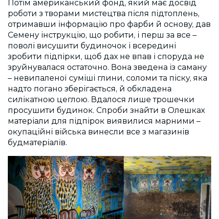
Потім американський фонд, який має досвід
роботи з творами мистецтва після підтоплень,
отримавши інформацію про фарби й основу, дав
Семену інструкцію, що робити, і перш за все –
поволі висушити будиночок і всередині
зробити підпірки, щоб дах не впав і споруда не
зруйнувалася остаточно. Вона зведена із саману
– невипаленої суміші глини, соломи та піску, яка
надто погано зберігається, й обкладена
силікатною цеглою. Вдалося лише трошечки
просушити будинок. Спроби знайти в Олешках
матеріали для підпірок виявилися марними –
окупаційні війська винесли все з магазинів
будматеріалів.