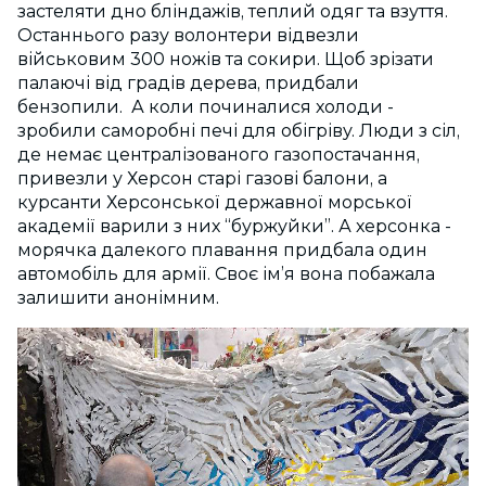
застеляти дно бліндажів, теплий одяг та взуття.
Останнього разу волонтери відвезли
військовим 300 ножів та сокири. Щоб зрізати
палаючі від градів дерева, придбали
бензопили. А коли починалися холоди -
зробили саморобні печі для обігріву. Люди з сіл,
де немає централізованого газопостачання,
привезли у Херсон старі газові балони, а
курсанти Херсонської державної морської
академії варили з них “буржуйки”. А херсонка -
морячка далекого плавання придбала один
автомобіль для армії. Своє ім’я вона побажала
залишити анонімним.