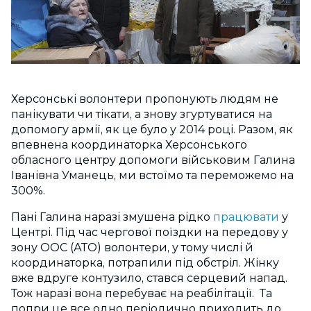
Херсонські волонтери пропонують людям не
панікувати чи тікати, а знову згуртуватися на
допомогу армії, як це було у 2014 році. Разом, як
впевнена координаторка Херсонського
обласного центру допомоги військовим Галина
Іванівна Уманець, ми встоїмо та переможемо на
300%.
Пані Галина наразі змушена рідко
працювати
у
Центрі. Під час чергової поїздки на передову у
зону ООС (АТО) волонтери, у тому числі й
координаторка, потрапили під обстріл. Жінку
вже вдруге контузило, стався серцевий напад.
Тож наразі вона перебуває на реабілітації. Та
попри це все одно періодично приходить до