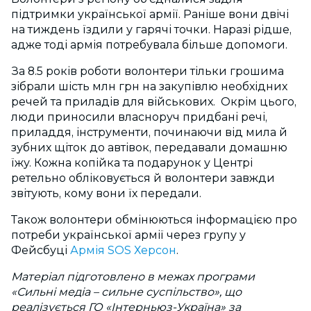
підтримки української армії. Раніше вони двічі
на тиждень їздили у гарячі точки. Наразі рідше,
адже тоді армія потребувала більше допомоги.
За 8.5 років роботи волонтери тільки грошима
зібрали шість млн грн на закупівлю необхідних
речей та приладів для військових. Окрім цього,
люди приносили власноруч придбані речі,
приладдя, інструменти, починаючи від мила й
зубних щіток до автівок, передавали домашню
їжу. Кожна копійка та подарунок у Центрі
ретельно обліковується й волонтери завжди
звітують, кому вони їх передали.
Також волонтери обмінюються інформацією про
потреби української армії через групу у
Фейсбуці
Армія SOS Херсон
.
Матеріал підготовлено в межах програми
«Сильні медіа – сильне суспільство», що
реалізується ГО «Інтерньюз-Україна» за