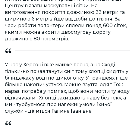
Центру в'язати маскувальні сітки. На
виготовлення покриття довжиною 22 метри та
шириною 6 метрів йде від доби до тижня. За
часи роботи волонтери сплели понад 600 сіток,
якими можна вкрити двосмугову дорогу
довжиною 80 кілометрів.
У нас у Херсоні вже майже весна, а на Сході
тільки-но почав танути сніг, тому хлопці сидять у
бліндажах у воді по щиколотку. У траншеях її ще
більше накопичується. Мокне взуття, одяг. Тож
наразі потреба у помпах, щоб вони могли ту воду
відкачувати. Хлопці захищають нашу безпеку, а
ми - турбуємося про належні умови їхньої
служби - ділиться Галина Іванівна.