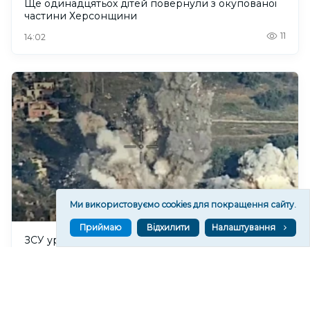
Ще одинадцятьох дітей повернули з окупованої
частини Херсонщини
11
14:02
Ми використовуємо cookies для покращення сайту.
Приймаю
Відхилити
Налаштування
ЗСУ уразили ретранслятор дронів РФ на
окупованій Херсонщині
88
13:20