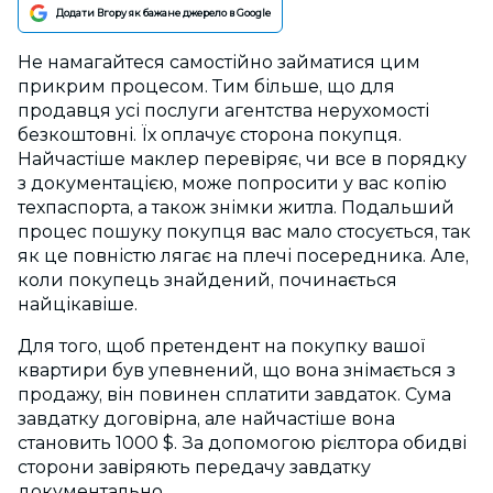
Додати Вгору як бажане джерело в Google
Не намагайтеся самостійно займатися цим
прикрим процесом. Тим більше, що для
продавця усі послуги агентства нерухомості
безкоштовні. Їх оплачує сторона покупця.
Найчастіше маклер перевіряє, чи все в порядку
з документацією, може попросити у вас копію
техпаспорта, а також знімки житла. Подальший
процес пошуку покупця вас мало стосується, так
як це повністю лягає на плечі посередника. Але,
коли покупець знайдений, починається
найцікавіше.
Для того, щоб претендент на покупку вашої
квартири був упевнений, що вона знімається з
продажу, він повинен сплатити завдаток. Сума
завдатку договірна, але найчастіше вона
становить 1000 $. За допомогою рієлтора обидві
сторони завіряють передачу завдатку
документально.