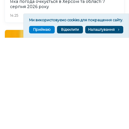
Яка погода очікується в Херсоні та області 7
серпня 2026 року
178
14:25
Ми використовуємо cookies для покращення сайту.
Приймаю
Відхилити
Налаштування
У Херсоні воду подаватимуть за графіком
295
13:54