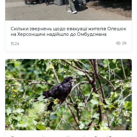
Скільки звернень щодо евакуації жителів Олешок
на Херсонщині надійшло до Омбудсмана
26
15:24