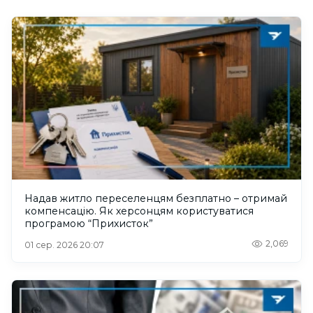
Надав житло переселенцям безплатно – отримай
компенсацію. Як херсонцям користуватися
програмою “Прихисток”
2,069
01 сер. 2026 20:07