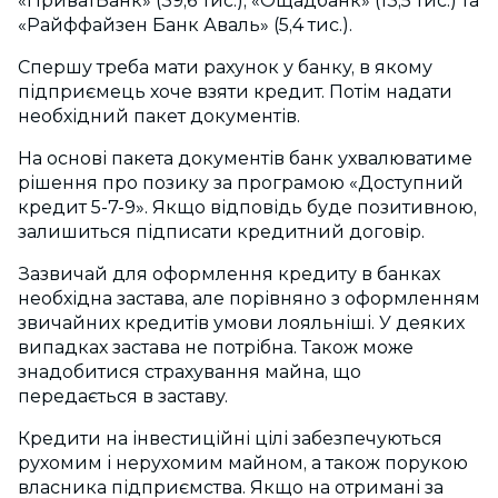
«ПриватБанк» (39,6 тис.), «Ощадбанк» (13,5 тис.) та
«Райффайзен Банк Аваль» (5,4 тис.).
Спершу треба мати рахунок у банку, в якому
підприємець хоче взяти кредит. Потім надати
необхідний пакет документів.
На основі пакета документів банк ухвалюватиме
рішення про позику за програмою «Доступний
кредит 5-7-9». Якщо відповідь буде позитивною,
залишиться підписати кредитний договір.
Зазвичай для оформлення кредиту в банках
необхідна застава, але порівняно з оформленням
звичайних кредитів умови лояльніші. У деяких
випадках застава не потрібна. Також може
знадобитися страхування майна, що
передається в заставу.
Кредити на інвестиційні цілі забезпечуються
рухомим і нерухомим майном, а також порукою
власника підприємства. Якщо на отримані за