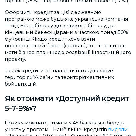
торгівлі (25 %) і переробної промисловості (17 %).
Оформити кредит за цієї державною
програмою може будь-яка українська компанія
— від мікробізнесу до великого бізнесу, де
кінцевими бенефіціарами з часткою понад 50%
є українці. Якщо кредит хоче взяти
новостворений бізнес (стартап)
, то він повинен
мати бізнес-план щодо реалізації інвестиційного
проєкту.
Також кредити не надають на окупованих
територіях України та територіях активних
бойових дій.
Як отримати «Доступний кредит
5-7-9%»?
Позику можна отримати у 45 банків, які беруть
участь у програмі. Найбільше кредитів
видали