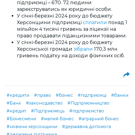
підприємці – 670. 72 людини
зареєструвались як юридичні особи.
У січні-березні 2024 року до бюджету
Херсонщини підприємці
сплатили
понад 1
мільйон 4 тисячі гривень за ліцензії на
право продавати підакцизними товарами.
У січні-березні 2024 року до бюджету
Херсонської громади
зібрали
170,3 млн
гривень податку на доходи фізичних осіб.
#кредити
#право
#бізнес
#підприємці
#банки
#Банк
#законодавство
#Підприємництво
#кредит
#Підприємець
#підприємство
#Бізнесмени
#малий бізнес
#аграрний бізнес
#новини херсонщини
#державна допомога
#державна підтримка