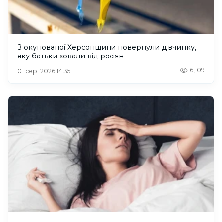
З окупованої Херсонщини повернули дівчинку,
яку батьки ховали від росіян
6,109
01 сер. 2026 14:35