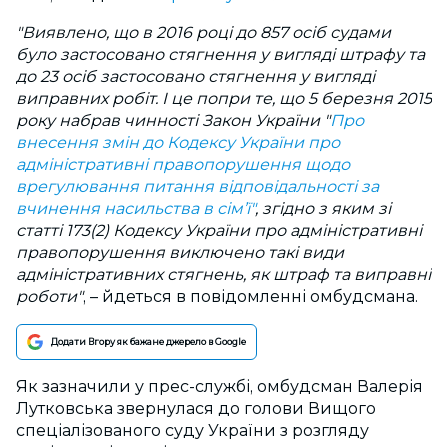
"Виявлено, що в 2016 році до 857 осіб судами
було застосовано стягнення у вигляді штрафу та
до 23 осіб застосовано стягнення у вигляді
виправних робіт. І це попри те, що 5 березня 2015
року набрав чинності Закон України "
Про
внесення змін до Кодексу України про
адміністративні правопорушення щодо
врегулювання питання відповідальності за
вчинення насильства в сім’ї"
, згідно з яким зі
статті 173(2) Кодексу України про адміністративні
правопорушення виключено такі види
адміністративних стягнень, як штраф та виправні
роботи"
, – йдеться в повідомленні омбудсмана.
Додати Вгору як бажане джерело в Google
Як зазначили у прес-службі, омбудсман Валерія
Лутковська звернулася до голови Вищого
спеціалізованого суду України з розгляду