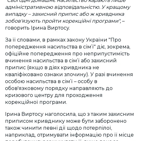
"Сьогодні домашнє насильство карають лише
адміністративною відповідальністю. У кращому
випадку – захисний припис або ж кривдника
зобов'язують пройти корекційні програми",
–
говорить Ірина Виртосу.
За її словами, в рамках закону України "Про
попередження насильства в сім’ї" діє, зокрема,
офіційне попередження про неприпустимість
вчинення насильства в сім’ї або захисний
припис (якщо в діях кривдника не
кваліфіковано ознаки злочину). У разі вчинення
особою насильства в сім’ї – особу в
обов'язковому порядку направляють до
кризового центру для проходження
корекційної програми.
Ірина Виртосу наголосила, що з таким захисним
приписом кривднику може бути заборонено
також чинити певні дії щодо потерпілої,
наприклад, отримувати інформацію про її місце