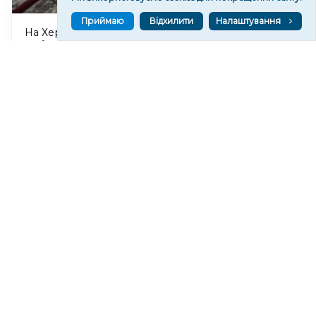
Приймаю
Відхилити
Налаштування
На Херсонщині сім місяців тестували український
роботизований комплекс для пожежогасіння
146
20:43
Російський дрон атакував Центральний район
Херсона: поранено чоловіка