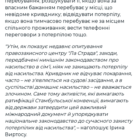
перебування; розшукувати її, якщо вона за
власним бажанням перебуває у місці, що
невідоме кривднику; відвідувати потерпілу,
якщо вона тимчасово перебуває не за місцем
спільного проживання; вести телефонні
переговори з потерпілою тощо.
"Утім, як показує недавнє опитування
правозахисного центру "Ла Страда", заходи,
передбачені нинішнім законодавством про
насильство в сім'ї, ніяк не захищають потерпілу
від насильства. Кривдник не відчуває покарання,
часто – не з'являється на судові засідання, а в
суспільстві домашнє насильство – не вважається
злочином. Саме тому активісти, які вимагають
ратифікації Стамбульської конвенції, вимагають
від держави затвердити цей важливий
міжнародний документ й упорядкувати
національне законодавство до сучасного захисту
потерпілих від насильства",
– наголошує Ірина
Виртосу.