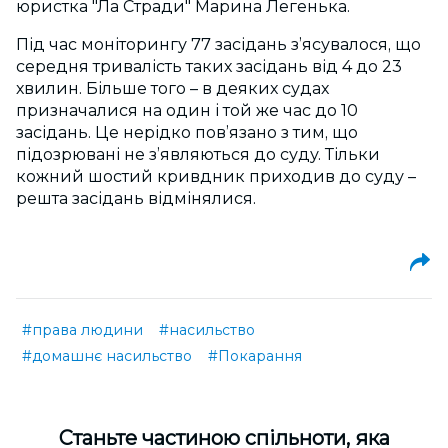
юристка "Ла Стради" Марина Легенька.
Під час моніторингу 77 засідань з’ясувалося, що
середня тривалість таких засідань від 4 до 23
хвилин. Більше того – в деяких судах
призначалися на один і той же час до 10
засідань. Це нерідко пов’язано з тим, що
підозрювані не з’являються до суду. Тільки
кожний шостий кривдник приходив до суду –
решта засідань відмінялися.
#права людини
#насильство
#домашнє насильство
#Покарання
Cтаньте частиною спільноти, яка