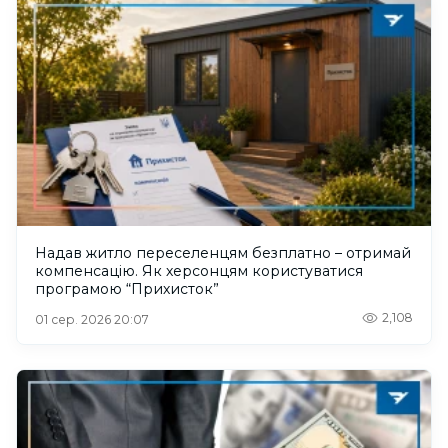
Надав житло переселенцям безплатно – отримай
компенсацію. Як херсонцям користуватися
програмою “Прихисток”
2,108
01 сер. 2026 20:07