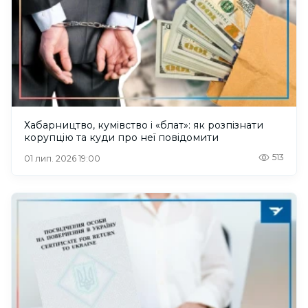
Хабарництво, кумівство і «блат»: як розпізнати
корупцію та куди про неї повідомити
513
01 лип. 2026 19:00