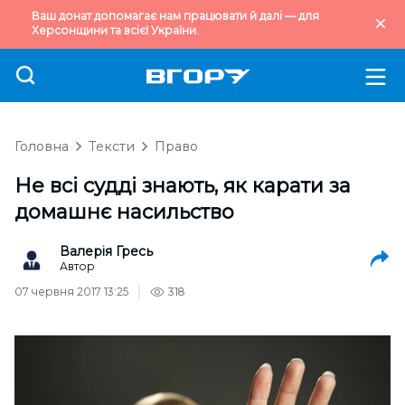
Ваш донат допомагає нам працювати й далі — для
Херсонщини та всієї України.
Головна
Тексти
Право
Не всі судді знають, як карати за
домашнє насильство
Валерія Гресь
Автор
07 червня 2017 13:25
318