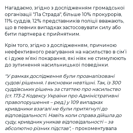
Нагадаємо, згідно з дослідженням громадської
організації "Ла Страда", більше 10% прокурорів,
11% суддів, 12% представників поліції вважають,
що в певних випадках застосовувати силу або
бити партнера є прийнятним.
Крім того, згідно з дослідженням, причиною
неефективного реагування на насильство в сім’ї
є і дуже м’які покарання, які ніяк не стимулюють
до зупинення насильницької поведінки.
"У рамках дослідження були проаналізовані
судові рішення. І висновки невтішні. Так, із 300
суддівських рішень за статтею про насильство
(ст. 173-2 Кодексу України про Адміністративні
правопорушення – ред.) у 109 випадках
кривдники взагалі не були притягнуті до
відповідальності. Навіть коли справа дійшла до
суду, кривдник уникав відповідальності – за
абсолютно різних підстав",
- прокоментувала