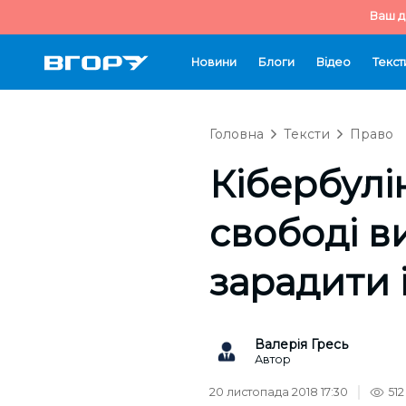
Ваш д
Новини
Блоги
Відео
Текст
Головна
Тексти
Право
Кібербулі
свободі в
зарадити 
Валерія Гресь
Автор
20 листопада 2018 17:30
512