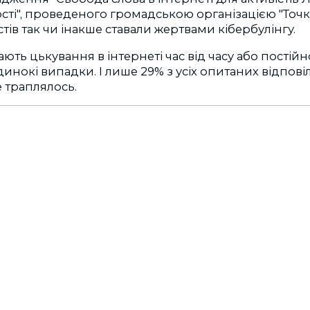
сті", проведеного громадською організацією "Точк
стів так чи інакше ставали жертвами кібербулінгу.
ть цькування в інтернеті час від часу або постійно
инокі випадки. І лише 29% з усіх опитаних відпові
е траплялось.