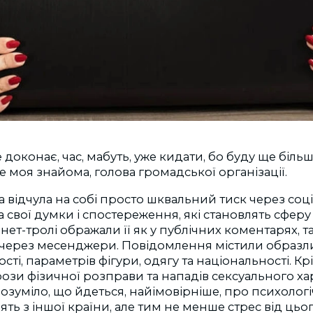
доконає, час, мабуть, уже кидати, бо буду ще більше
 моя знайома, голова громадської організації.
відчула на собі просто шквальний тиск через соці
а свої думки і спостереження, які становлять сферу
рнет-тролі ображали її як у публічних коментарях, т
через месенджери. Повідомлення містили образли
сті, параметрів фігури, одягу та національності. Крі
зи фізичної розправи та нападів сексуального хара
озуміло, що йдеться, найімовірніше, про психологі
ть з іншої країни, але тим не менше стрес від цьо