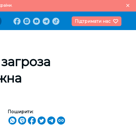
раїни.
Підтримати нас
 загроза
жна
Поширити: