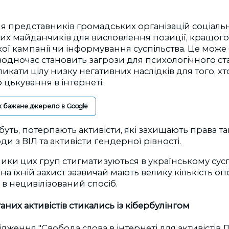
ля представників громадських організацій соціальн
их майданчиків для висловлення позиції, кращог
ої кампанії чи інформування суспільства. Це може
водночас становить загрози для психологічного ст
икати цілу низку негативних наслідків для того, хт
о цькування в інтернеті.
к бажане джерело в Google
буть, потерпають активісти, які захищають права т
юди з ВІЛ та активісти ґендерної рівності.
ки цих груп стигматизуються в українському суспі
а їхній захист зазвичай мають велику кількість оп
 в нецивілізований спосіб.
них активістів стикались із кібербулінгом
ження "Свобода слова в інтернеті для активістів ЛГ