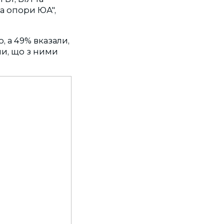
а опори ЮА",
, а 49% вказали,
ли, що з ними