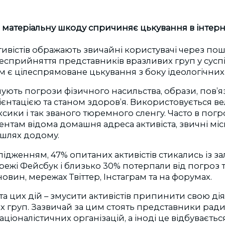
 матеріальну шкоду спричиняє цькування в інтерн
тивістів ображають звичайні користувачі через по
есприйняття представників вразливих груп у суспіл
 є цілеспрямоване цькування з боку ідеологічних
ують погрози фізичного насильства, образи, пов’яз
єнтацією та станом здоров’я. Використовується вел
сики і так званого тюремного сленгу. Часто в погр
ентам відома домашня адреса активіста, звичні мі
 шлях додому.
слідженням, 47% опитаних активістів стикались із з
ежі Фейсбук і близько 30% потерпали від погроз т
овин, мережах Твіттер, Інстаграм та на форумах.
а цих дій – змусити активістів припинити свою дія
х груп. Зазвичай за цим стоять представники рад
ціоналістичних організацій, а іноді це відбуваєтьс