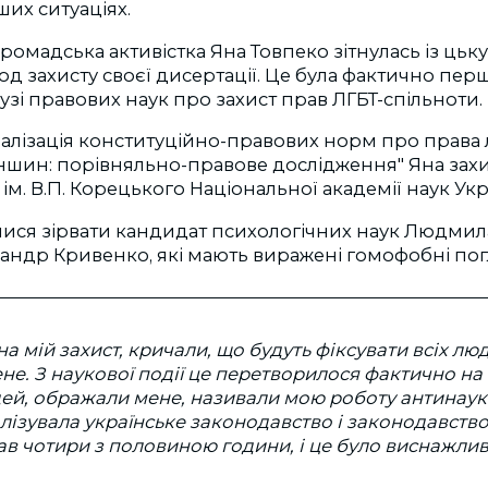
их ситуаціях.
 громадська активістка Яна Товпеко зітнулась із цьк
од захисту своєї дисертації. Це була фактично перш
лузі правових наук про захист прав ЛГБТ-спільноти.
алізація конституційно-правових норм про прав
шин: порівняльно-правове дослідження" Яна захищ
ім. В.П. Корецького Національної академії наук Укр
алися зірвати кандидат психологічних наук Людмил
андр Кривенко, які мають виражені гомофобні пог
 мій захист, кричали, що будуть фіксувати всіх люд
не. З наукової події це перетворилося фактично на
й, ображали мене, називали мою роботу антинауко
алізувала українське законодавство і законодавство
ав чотири з половиною години, і це було виснажлив