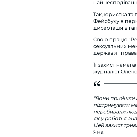
найнесподіваніш
Так, юристка та
Фейсбуку в пері
дисертація в га
Свою працю "Ре
сексуальних мен
держави і права 
Її захист намаг
журналіст Олекс
"Вони прийшли на
підтримувати ме
перебивали люде
як у роботі я ан
Цей захист трив
Яна.