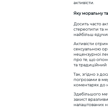
активісти.
Яку моральну та
Досить часто ак
стереотипи та н
найбільш ядучим
Активісти отрим
сексуальною орі
нецензурної лек
про те, що опон
та традиційний
Так, згідно з до
погрозами в мер
коментарях до н
Здебільшого мет
захист вразливи
налаштованих на