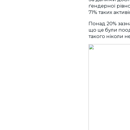
ґендерної рівно
71% таких активі
Понад 20% зазнаю
що це були поод
такого ніколи н