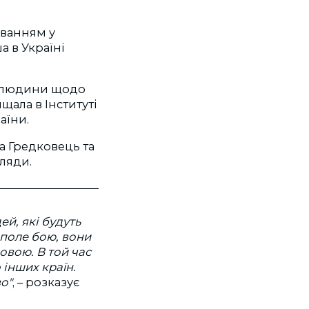
уванням у
а в Україні
а людини щодо
ала в Інституті
аїни.
а Гредковець та
ляди.
ей, які будуть
 поле бою, вони
вою. В той час
 інших країн.
о"
, – розказує