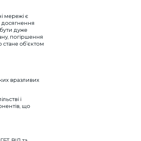
і мережі є
о досягнення
 бути дуже
ану, погіршення
о стане об’єктом
аких вразливих
льстві і
онентів, що
БТ, ВІЛ та