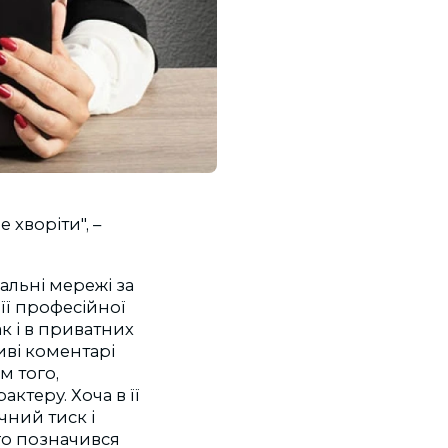
 хворіти", –
альні мережі за
 її професійної
ак і в приватних
ві коментарі
м того,
ктеру. Хоча в її
чний тиск і
го позначився