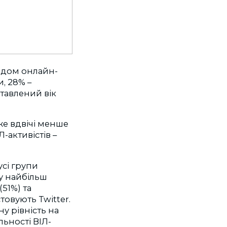
одом онлайн-
и, 28% –
ставлений вік
же вдвічі менше
Л-активістів –
усі групи
у найбільш
51%) та
товують Twitter.
ну рівність на
льності ВІЛ-