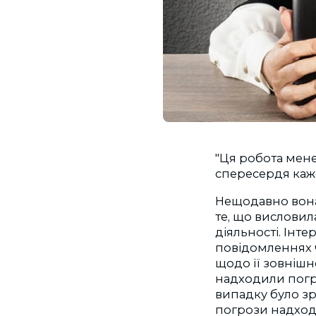
"Ця робота мене 
спересердя каже
Нещодавно вона 
те, що висловил
діяльності. Інте
повідомленнях 
щодо її зовнішно
надходили погро
випадку було зр
погрози надходя