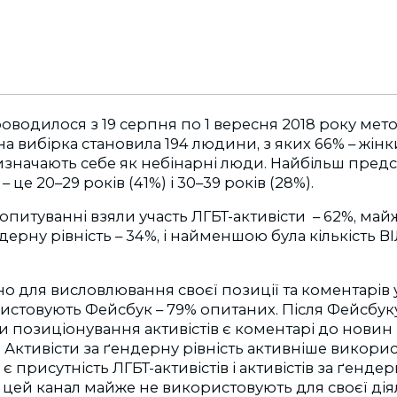
водилося з 19 серпня по 1 вересня 2018 року мет
на вибірка становила 194 людини, з яких 66% – жінк
визначають себе як небінарні люди. Найбільш пред
 це 20–29 років (41%) і 30–39 років (28%).
опитуванні взяли участь ЛГБТ-активісти – 62%, май
ндерну рівність – 34%, і найменшою була кількість ВІ
о для висловлювання своєї позиції та коментарів 
ристовують Фейсбук – 79% опитаних. Після Фейсбук
 позиціонування активістів є коментарі до новин (
. Активісти за ґендерну рівність активніше викорис
 присутність ЛГБТ-активістів і активістів за ґендер
к цей канал майже не використовують для своєї дія