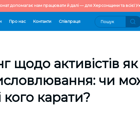
онат допомагає нам працювати й далі — для Херсонщини та всієї Ук
и
Про нас
Контакти
Cпівпраця
нг щодо активістів як
исловлювання: чи мо
і кого карати?