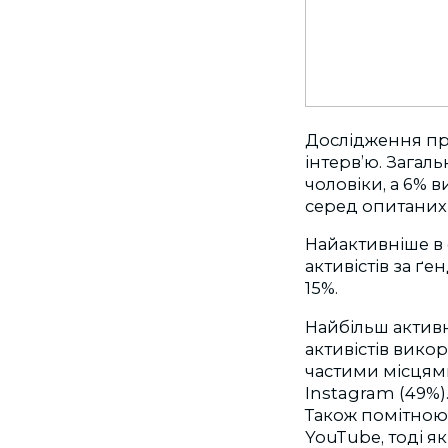
Дослідження про
інтерв’ю. Загаль
чоловіки, а 6% 
серед опитаних –
Найактивніше в 
активістів за ґе
15%.
Найбільш активн
активістів вико
частими місцями
Instagram (49%)
Також помітною є
YouTube, тоді я