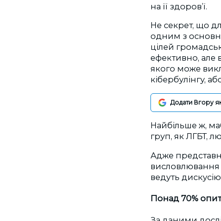
на її здоров’ї.
Не секрет, що д
одним з основн
цілей громадськ
ефективно, але 
якого може викл
кібербулінгу, аб
Додати Вгору я
Найбільше ж, ма
груп, як ЛГБТ, л
Адже представни
висловлювання н
ведуть дискусію
Понад 70% опита
За даними дослід