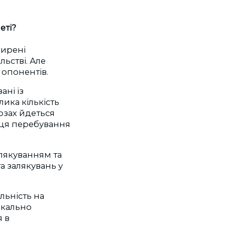
еті?
ширені
ьстві. Але
 опонентів.
ані із
ика кількість
озах йдеться
сця перебування
алякуванням та
а залякувань у
льність на
икально
я в