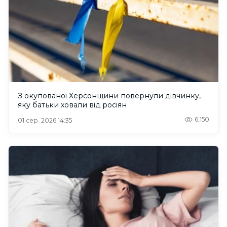
З окупованої Херсонщини повернули дівчинку,
яку батьки ховали від росіян
6,150
01 сер. 2026 14:35