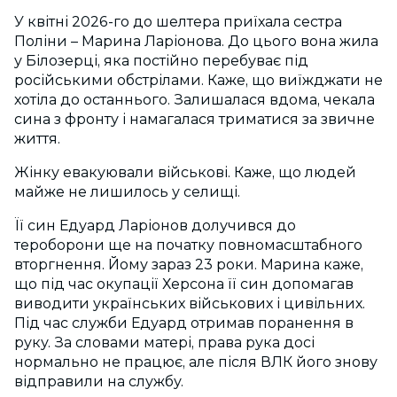
У квітні 2026-го до шелтера приїхала сестра
Поліни – Марина Ларіонова. До цього вона жила
у Білозерці, яка постійно перебуває під
російськими обстрілами. Каже, що виїжджати не
хотіла до останнього. Залишалася вдома, чекала
сина з фронту і намагалася триматися за звичне
життя.
Жінку евакуювали військові. Каже, що людей
майже не лишилось у селищі.
Її син Едуард Ларіонов долучився до
тероборони ще на початку повномасштабного
вторгнення. Йому зараз 23 роки. Марина каже,
що під час окупації Херсона її син допомагав
виводити українських військових і цивільних.
Під час служби Едуард отримав поранення в
руку. За словами матері, права рука досі
нормально не працює, але після ВЛК його знову
відправили на службу.