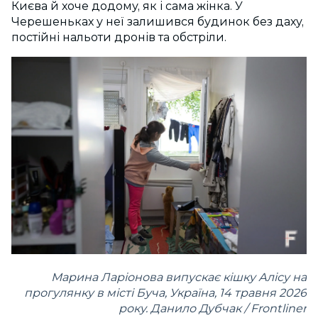
Києва й хоче додому, як і сама жінка. У
Черешеньках у неї залишився будинок без даху,
постійні нальоти дронів та обстріли.
Марина Ларіонова випускає кішку Алісу на
прогулянку в місті Буча, Україна, 14 травня 2026
року. Данило Дубчак / Frontliner