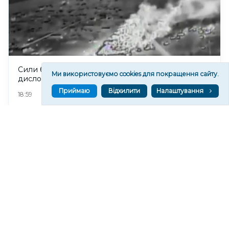
Сили безпілотних систем уразили місце
Ми використовуємо cookies для покращення сайту.
дислокації ФСБ на окупованій Херсонщині
Приймаю
Відхилити
Налаштування
3
18:59