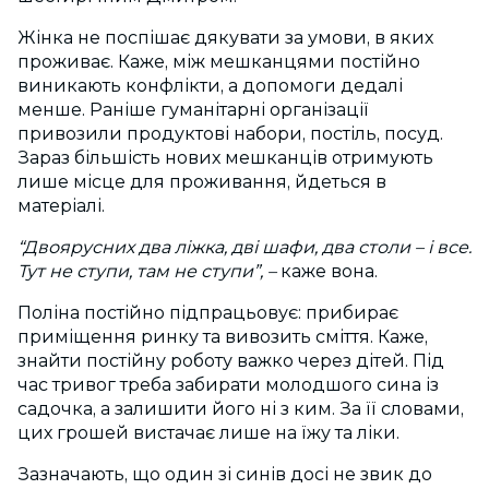
Жінка не поспішає дякувати за умови, в яких
проживає. Каже, між мешканцями постійно
виникають конфлікти, а допомоги дедалі
менше. Раніше гуманітарні організації
привозили продуктові набори, постіль, посуд.
Зараз більшість нових мешканців отримують
лише місце для проживання, йдеться в
матеріалі.
“Двоярусних два ліжка, дві шафи, два столи – і все.
Тут не ступи, там не ступи”, –
каже вона.
Поліна постійно підпрацьовує: прибирає
приміщення ринку та вивозить сміття. Каже,
знайти постійну роботу важко через дітей. Під
час тривог треба забирати молодшого сина із
садочка, а залишити його ні з ким. За її словами,
цих грошей вистачає лише на їжу та ліки.
Зазначають, що один зі синів досі не звик до