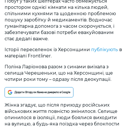
Побут у таких шелтерах часто обмежується
простором однієї кімнати на кілька людей,
спільними кухнями та щоденною проблемою
пошуку заробітку й медикаментів. Водночас
гуманітарна допомога з часом скорочується, і
забезпечувати базові потреби евакуйованим
стає дедалі важче.
Історії переселенок із Херсонщини
публікують
в
матеріалі Frontliner.
Поліна Ларіонова разом з синами виїхала з
селища Черешеньки, що на Херсонщині, ще
чотири роки тому – одразу після деокупації.
Додати Вгору як бажане джерело в Google
Жінка згадує, що після приходу російських
військових життя повністю змінилося. Селище
опинилося в ізоляції, люди боялися виходити
на вулицю, а будь-яка поїздка через блокпости