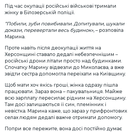
Під час окупації російські військові тримали
жінку в Білозерській поліції.
“Побили, зуби повибивали. Допитували, шукали
докази, перевертали весь будинок»,
– розповіла
Марина.
Проте навіть після деокупації життя на
Херсонщині ставало дедалі небезпечнішим –
російські дрони літали просто над будинками.
Спочатку Марину відвезли до Миколаєва, а вже
звідти сестра допомогла переїхати на Київщину.
Щоб мати хоч якісь гроші, жінка одразу пішла
працювати. Зараз вона – пакувальниця. Майже
всю зарплату пересилає рідним на Херсонщину.
Там досі залишаються її син, племінник і
невістка. Марина каже, що зараз у прифронтових
селах людям дедалі важче отримати допомогу.
Попри все пережите, вона досі постійно думає