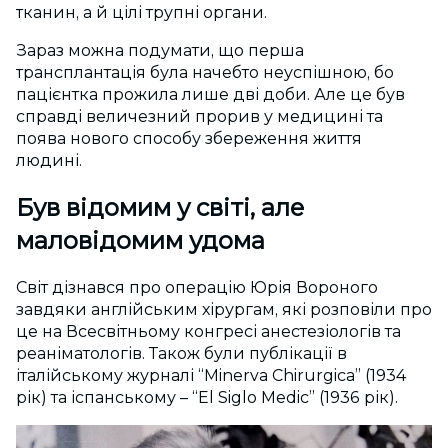
тканин, а й цілі трупні органи.
Зараз можна подумати, що перша
трансплантація була начебто неуспішною, бо
пацієнтка прожила лише дві доби. Але це був
справді величезний прорив у медицині та
поява нового способу збереження життя
людині.
Був відомим у світі, але
маловідомим удома
Світ дізнався про операцію Юрія Вороного
завдяки англійським хірургам, які розповіли про
це на Всесвітньому конгресі анестезіологів та
реаніматологів. Також були публікації в
італійському журналі “Minerva Chirurgica” (1934
рік) та іспанському – “El Siglo Medic” (1936 рік).