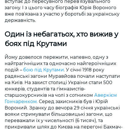
вступає до пересувного перев’язувального
загону. І з цього часу біографія Юрія Вороного
вже пов’язана з участю у боротьбі за українську
державність.
Один із небагатьох, хто вижив у
боях під Крутами
Йому довелося пережити, напевно, одну з
найтрагічніших та одночасно найгероїчніших
подій –
бою під Крутами
. У січні 1918 року
радянські загони Муравйова почали наступати
на Київ. На захист столиці України стали 500
юнкерів, студентів та гімназистів-
старшокурсників на чолі з сотником
Аверкієм
Гончаренком.
Серед захисників був і Юрій
Вороний. Зранку до вечора 29 січня українські
вояки стримували більшовицькі загони, що
переважали їх у чисельності (6 тисяч), та
прикривали шлях до Києва на перегоні Бахмач-