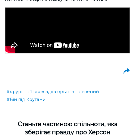
#хірург
#Пересадка органів
#вчений
#Бій під Крутами
Cтаньте частиною спільноти, яка
зберігає правду про Херсон