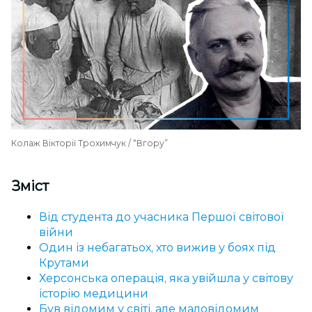
Колаж Вікторії Трохимчук / “Вгору”
Зміст
Від студента до учасника Першої світової
війни
Один із небагатьох, хто вижив у боях під
Крутами
Херсонська операція, яка увійшла у світову
історію медицини
Був відомим у світі, але маловідомим