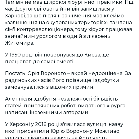
Там він не мав широкої хірургічної практики. Під
час Другої світової війни він залишився у
Харкові, за що після її закінчення мав клеймо
«залишенця на окупованих територіях» та члена
сім'ї контрреволюціонера, тому хірург працював
звичайним урологом в одній з лікарень
Житомира.
У 1950 році він повернувся до Києва, де
працював до самої смерті.
Постать Юрія Вороного – вкрай недооцінена. За
радянських часів його прізвище і здобутки
замовчувалися з відомих причин.
Але і після здобуття незалежності більшість
статей, присвячених роботі видатного хірурга,
написані іноземними авторами.
У Херсоні у 2016 році з'явилася вулиця, назву
якої присвятили Юрію Вороному. Можливо,
колись і лікарню назвуть на його честь…