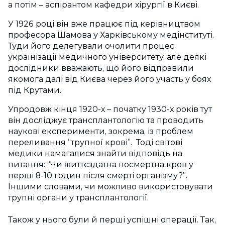
а потім – аспірантом кафедри хірургії в Києві.
У 1926 році він вже працює під керівництвом
професора Шамова у Харківському медінституті.
Туди його делегували очолити процес
українізації медичного університету, але деякі
дослідники вважають, що його відправили
якомога далі від Києва через його участь у боях
під Крутами.
Упродовж кінця 1920-х – початку 1930-х років тут
він досліджує трансплантологію та проводить
наукові експерименти, зокрема, із проблем
переливання “трупної крові”. Тоді світові
медики намагалися знайти відповідь на
питання: “Чи життєздатна посмертна кров у
перші 8-10 годин після смерті організму?”.
Іншими словами, чи можливо використовувати
трупні органи у трансплантології.
Також у нього були й перші успішні операції. Так,