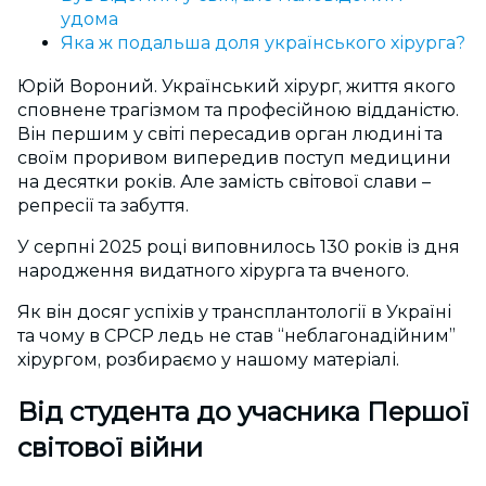
удома
Яка ж подальша доля українського хірурга?
Юрій Вороний. Український хірург, життя якого
сповнене трагізмом та професійною відданістю.
Він першим у світі пересадив орган людині та
своїм проривом випередив поступ медицини
на десятки років. Але замість світової слави –
репресії та забуття.
У серпні 2025 році виповнилось 130 років із дня
народження видатного хірурга та вченого.
Як він досяг успіхів у трансплантології в Україні
та чому в СРСР ледь не став “неблагонадійним”
хірургом, розбираємо у нашому матеріалі.
Від студента до учасника Першої
світової війни