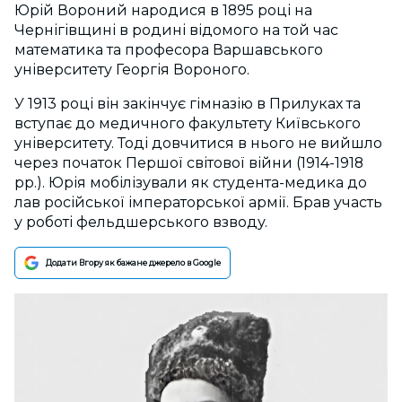
Юрій Вороний народися в 1895 році на
Чернігівщині в родині відомого на той час
математика та професора Варшавського
університету Георгія Вороного.
У 1913 році він закінчує гімназію в Прилуках та
вступає до медичного факультету Київського
університету. Тоді довчитися в нього не вийшло
через початок Першої світової війни (1914-1918
рр.). Юрія мобілізували як студента-медика до
лав російської імператорської армії. Брав участь
у роботі фельдшерського взводу.
Додати Вгору як бажане джерело в Google