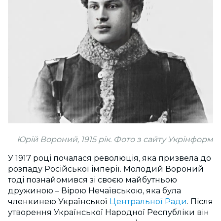
Юрій Вороний, 1915 рік. Фото з сайту Укрінформ
У 1917 році почалася революція, яка призвела до
розпаду Російської імперії. Молодий Вороний
тоді познайомився зі своєю майбутньою
дружиною – Вірою Нечаївською, яка була
членкинею Української
Центральної Ради
. Після
утворення Української Народної Республіки він