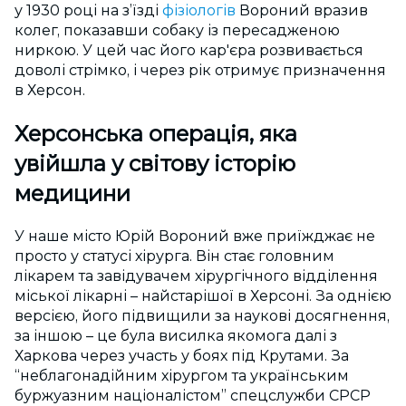
у 1930 році на з’їзді
фізіологів
Вороний вразив
колег, показавши собаку із пересадженою
ниркою. У цей час його кар'єра розвивається
доволі стрімко, і через рік отримує призначення
в Херсон.
Херсонська операція, яка
увійшла у світову історію
медицини
У наше місто Юрій Вороний вже приїжджає не
просто у статусі хірурга. Він стає головним
лікарем та завідувачем хірургічного відділення
міської лікарні – найстарішої в Херсоні. За однією
версією, його підвищили за наукові досягнення,
за іншою – це була висилка якомога далі з
Харкова через участь у боях під Крутами. За
“неблагонадійним хірургом та українським
буржуазним націоналістом” спецслужби СРСР