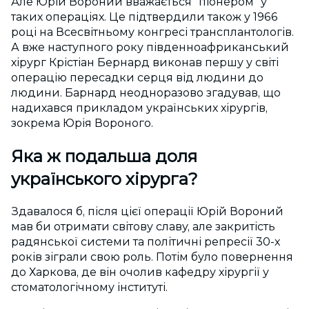
Але Юрій Вороний вважається “піонером” у
таких операціях. Це підтвердили також у 1966
році на Всесвітньому конгресі трансплантологів.
А вже наступного року південноафриканський
хірург Крістіан Бернард виконав першу у світі
операцію пересадки серця від людини до
людини.
Барнард неодноразово згадував, що
надихався прикладом українських хірургів,
зокрема Юрія Вороного.
Яка ж подальша доля
українського хірурга?
Здавалося б, після цієї операції Юрій Вороний
мав би отримати світову славу, але закритість
радянської системи та політичні репресії 30-х
років зіграли свою роль. Потім було повернення
до Харкова, де він очолив кафедру хірургії у
стоматологічному інституті.