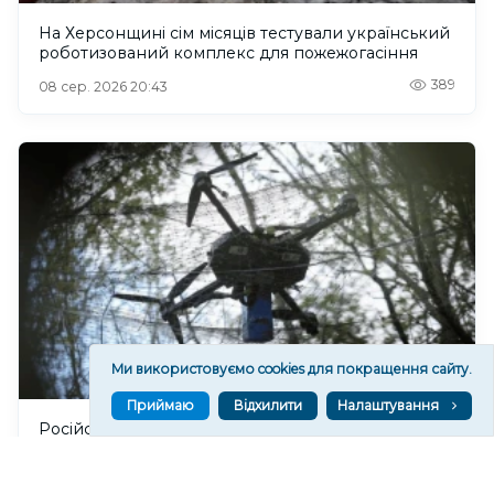
На Херсонщині сім місяців тестували український
роботизований комплекс для пожежогасіння
389
08 сер. 2026 20:43
Ми використовуємо cookies для покращення сайту.
Приймаю
Відхилити
Налаштування
Російський дрон атакував Центральний район
Херсона: поранено чоловіка
465
08 сер. 2026 20:39