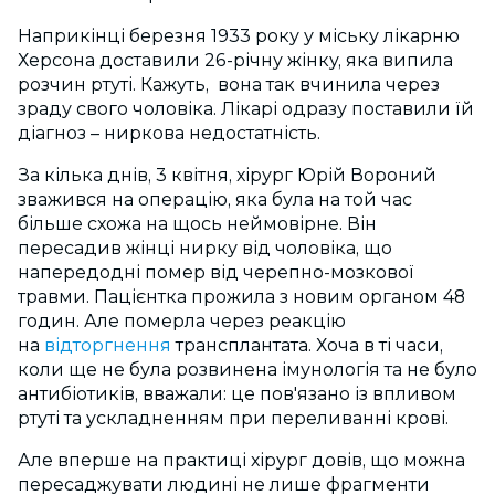
Наприкінці березня 1933 року у міську лікарню
Херсона доставили 26-річну жінку, яка випила
розчин ртуті. Кажуть, вона так вчинила через
зраду свого чоловіка. Лікарі одразу поставили їй
діагноз – ниркова недостатність.
За кілька днів, 3 квітня, хірург Юрій Вороний
зважився на операцію, яка була на той час
більше схожа на щось неймовірне. Він
пересадив жінці нирку від чоловіка, що
напередодні помер від черепно-мозкової
травми. Пацієнтка прожила з новим органом 48
годин. Але померла через реакцію
на
відторгнення
трансплантата. Хоча в ті часи,
коли ще не була розвинена імунологія та не було
антибіотиків, вважали: це пов'язано із впливом
ртуті та ускладненням при переливанні крові.
Але вперше на практиці хірург довів, що можна
пересаджувати людині не лише фрагменти