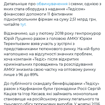
Детальніше про
обвинувачення
і схеми, однією з
яких стала оборудка з надання «Тедісом»
фінансової допомоги 11 фіктивним
підконтрольним фірмам на суму 2,51 млрд грн,
читайте
тут
.
Відзначимо, що у лютому 2018 року генпрокурор
Юрій Луценко разом з головою АМКУ Юрієм
Терентьєвим взяв участь у зустрічі з
представниками тютюнового ринку. На ній було
наголошено на відсутності значних проблем,
хоча компанія «Тедіс» після відкритих
кримінальних проваджень та розслідування
АМКУ знизила свою частку на оптовому ринку
лише з 96 до 89%.
До публічного скандалу бенефіціарами «Тедісу»
разом з Кауфманом були громадяни Росії Сергій
Кацієв та Ігор Кесаєв, які займають монопольне
становище на російському ринку легального та
тіньового обігу тютюнових виробів. У жовтні 2016