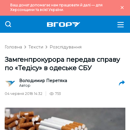
Ваш донат допомагає нам працювати й далі — для
Херсонщини та всієї України.
Головна
Тексти
Розслідування
Замгенпрокурора передав справу
по «Тедісу» в одеське СБУ
Володимир Перетяка
Автор
04 червня 2018 14:32
753