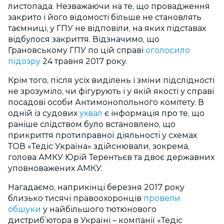
листопада. Незважаючи на те, що провадження
закрито і його відомості більше не становлять
таємниці, у ГПУ не відповіли, на яких підставах
відбулося закриття. Відзначимо, що
Грановському ГПУ по цій справі
оголосило
підозру
24 травня 2017 року.
Крім того, після усіх виділень і зміни підслідності
не зрозуміло, чи фігурують і у якій якості у справі
посадові особи Антимонопольного комітету. В
одній із судових
ухвал
є інформація про те, що
раніше слідством було встановлено, що
прикриття протиправної діяльності у схемах
ТОВ «Тедіс Україна» здійснювали, зокрема,
голова АМКУ Юрій Терентьєв та двоє державних
уповноважених АМКУ.
Нагадаємо, наприкінці березня 2017 року
близько тисячі правоохоронців
провели
обшуки
у найбільшого тютюнового
дистриб’ютора в Україні – компанії «Тедіс