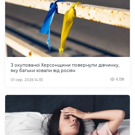
З окупованої Херсонщини повернули дівчинку,
яку батьки ховали від росіян
6,158
01 сер. 2026 14:35