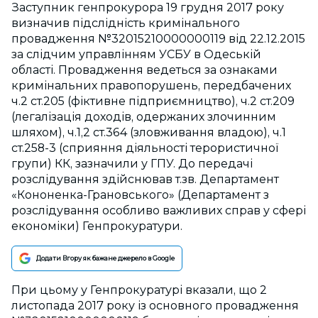
Заступник генпрокурора 19 грудня 2017 року
визначив підслідність кримінального
провадження №32015210000000119 від 22.12.2015
за слідчим управлінням УСБУ в Одеській
області. Провадження ведеться за ознаками
кримінальних правопорушень, передбачених
ч.2 ст.205 (фіктивне підприємництво), ч.2 ст.209
(легалізація доходів, одержаних злочинним
шляхом), ч.1,2 ст.364 (зловживання владою), ч.1
ст.258-3 (сприяння діяльності терористичної
групи) КК, зазначили у ГПУ. До передачі
розслідування здійснював т.зв. Департамент
«Кононенка-Грановського» (Департамент з
розслідування особливо важливих справ у сфері
економіки) Генпрокуратури.
Додати Вгору як бажане джерело в Google
При цьому у Генпрокуратурі вказали, що 2
листопада 2017 року із основного провадження