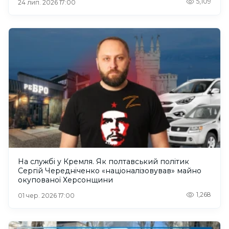
5,109
24 лип. 2026 17:00
На службі у Кремля. Як полтавський політик
Сергій Чередніченко «націоналізовував» майно
окупованої Херсонщини
1,268
01 чер. 2026 17:00