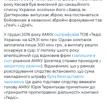
року Кесаєв був внесений до санаційного
списку України, оскільки його «Завод ім.
Дегтярьова» випускає зброю, яка постачається
бойовикам в незаконні збройні формування т.зв.
«ЛНР» і «ДНР».
У грудні 2016 року АМКУ
оштрафував
ТОВ «Тедіс
Україна» на 429,31 млн грн. Однак компанія
заплатила лише 300 млн грн., а виплату решти
оскаржує в суді. У лютому цього року
апеляційний суд відмовив фірмі і
залишив в
силі
рішення АМКУ (розгляд справи проходив
у
закритому режимі
). Відзначимо, що у рамках
розслідування слідство встановило, що сума
накладеного штрафу
була безпідставно
занижена
. Це дало підстави слідству вважати
голову АМКУ Юрія Терентьєва причетним до
«прикриття протиправної діяльності» компанії
«Тедіс».