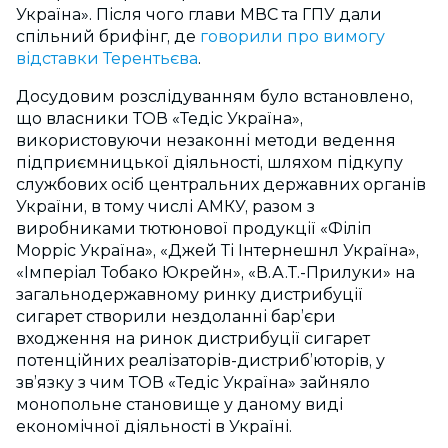
Україна». Після чого глави МВС та ГПУ дали
спільний брифінг, де
говорили про вимогу
відставки Терентьєва
.
Досудовим розслідуванням було встановлено,
що власники ТОВ «Тедіс Україна»,
використовуючи незаконні методи ведення
підприємницької діяльності, шляхом підкупу
службових осіб центральних державних органів
України, в тому числі АМКУ, разом з
виробниками тютюнової продукції «Філіп
Морріс Україна», «Джей Ті Інтернешнл Україна»,
«Імперіал Тобако Юкрейн», «В.А.Т.-Прилуки» на
загальнодержавному ринку дистрибуції
сигарет створили нездоланні бар’єри
входження на ринок дистрибуції сигарет
потенційних реалізаторів-дистриб’юторів, у
зв’язку з чим ТОВ «Тедіс Україна» зайняло
монопольне становище у даному виді
економічної діяльності в Україні.