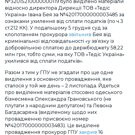
№32015210000000119 було виділено матеріали
відносно директора Дирекції ТОВ «Тедіс
Україна» Івана Бея за №42017000000003485 за
ознаками ухилення від сплати податків (по ч.3
ст.212 КК). У подальшому 5 грудня суд за
клопотанням прокурора
звільнив
Бея від
кримінальної відповідальності «у зв’язку із
добровільною сплатою до держбюджету 58,22
млн грн, тобто суми, на яку ТОВ «Тедіс Україна»
ухилився від сплати податків».
Разом з тим у ГПУ не згадали про ще одне
виділення з основного провадження, яке
сталося у той же день – 2 листопада. Йдеться
про виділення матеріалів стосовно одеського
бізнесмена Олександра Грановського (не
плутати з народним депутатом) та Левона
Багдасаряна (виділеному щодо них
провадженню присвоєно номер
№42017000000003483). Це виділене
провадження прокурор ГПУ
закрив
16