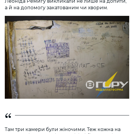
Леоніда Ремигу викликали не лише на допити,
а й на допомогу закатованим чи хворим.
Там три камери були жіночими. Теж кожна на