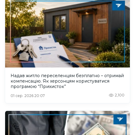
Надав житло переселенцям безплатно – отримай
компенсацію. Як херсонцям користуватися
програмою “Прихисток”
2,100
01 сер. 2026 20:07