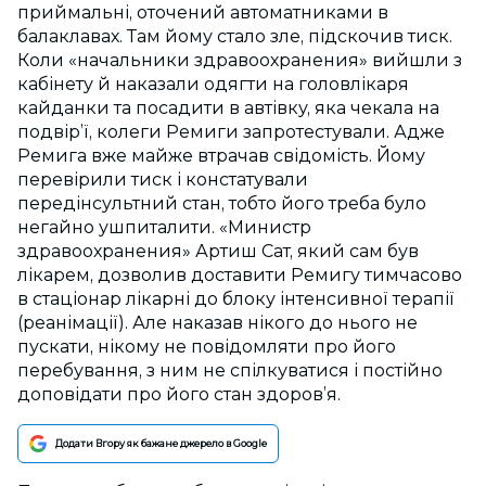
приймальні, оточений автоматниками в
балаклавах. Там йому стало зле, підскочив тиск.
Коли «начальники здравоохранения» вийшли з
кабінету й наказали одягти на головлікаря
кайданки та посадити в автівку, яка чекала на
подвір’ї, колеги Ремиги запротестували. Адже
Ремига вже майже втрачав свідомість. Йому
перевірили тиск і констатували
передінсультний стан, тобто його треба було
негайно ушпиталити. «Министр
здравоохранения» Артиш Сат, який сам був
лікарем, дозволив доставити Ремигу тимчасово
в стаціонар лікарні до блоку інтенсивної терапії
(реанімації). Але наказав нікого до нього не
пускати, нікому не повідомляти про його
перебування, з ним не спілкуватися і постійно
доповідати про його стан здоров’я.
Додати Вгору як бажане джерело в Google