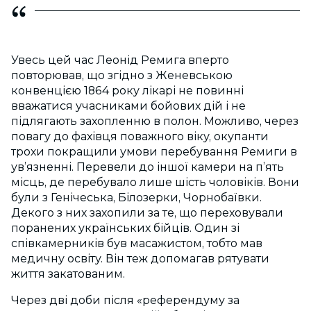
Увесь цей час Леонід Ремига вперто
повторював, що згідно з Женевською
конвенцією 1864 року лікарі не повинні
вважатися учасниками бойових дій і не
підлягають захопленню в полон. Можливо, через
повагу до фахівця поважного віку, окупанти
трохи покращили умови перебування Ремиги в
ув’язненні. Перевели до іншої камери на п’ять
місць, де перебувало лише шість чоловіків. Вони
були з Генічеська, Білозерки, Чорнобаївки.
Декого з них захопили за те, що переховували
поранених українських бійців. Один зі
співкамерників був масажистом, тобто мав
медичну освіту. Він теж допомагав рятувати
життя закатованим.
Через дві доби після «референдуму за