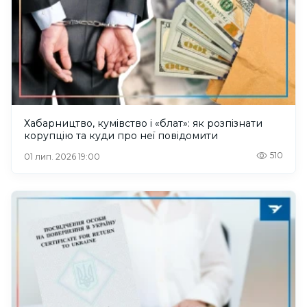
Хабарництво, кумівство і «блат»: як розпізнати
корупцію та куди про неї повідомити
510
01 лип. 2026 19:00