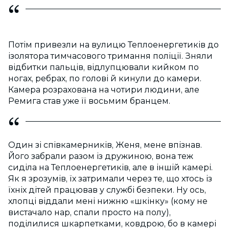
Потім привезли на вулицю Теплоенергетиків до
ізолятора тимчасового тримання поліції. Зняли
відбитки пальців, відлупцювали кийком по
ногах, ребрах, по голові й кинули до камери.
Камера розрахована на чотири людини, але
Ремига став уже її восьмим бранцем.
Один зі співкамерників, Женя, мене впізнав.
Його забрали разом із дружиною, вона теж
сиділа на Теплоенергетиків, але в іншій камері.
Як я зрозумів, їх затримали через те, що хтось із
їхніх дітей працював у службі безпеки. Ну ось,
хлопці віддали мені нижню «шкінку» (кому не
вистачало нар, спали просто на полу),
поділилися шкарпетками, ковдрою, бо в камері