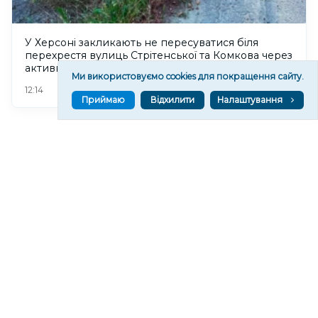
У Херсоні закликають не пересуватися біля
перехрестя вулиць Стрітенської та Комкова через
активність БпЛА
Ми використовуємо cookies для покращення сайту.
53
12:14
Приймаю
Відхилити
Налаштування
У Херсоні проведуть майстер-клас із малювання