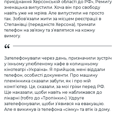
приєднання Херсонській області до РФ», Ремигу
зненацька випустили. Хоча він про свободу
навіть уже не мріяв. Але випустили не просто
так. Зобов’язали жити за місцем реєстрації в
Степанівці (передмістя Херсона), тримати
телефон на зв’язку та з’являтися на кожну
вимогу.
Зателефонували через день, призначили зустріч
у їхньому улюбленому кафе в колишньому
кінотеатрі «Україна». Я прийшов, мені віддали
телефон, особисті документи. Про машину
племінника сказали забути, як і про мій
комп’ютер. Це, сказали, за мої гріхи перед РФ.
Ще наказали, щоби навіть не наближався до
лікарні (тобто до «Тропінки»). Удруге
зателефонували, щоби з’явився на евакуацію.
Але я викинув із телефона «сімку» та втік із дому.