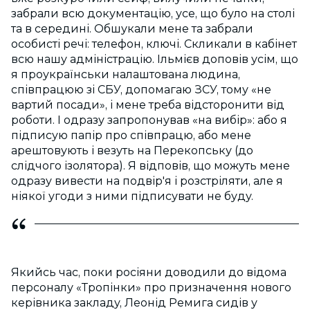
забрали всю документацію, усе, що було на столі
та в середині. Обшукали мене та забрали
особисті речі: телефон, ключі. Скликали в кабінет
всю нашу адміністрацію. Ільмієв доповів усім, що
я проукраїнськи налаштована людина,
співпрацюю зі СБУ, допомагаю ЗСУ, тому «не
вартий посади», і мене треба відсторонити від
роботи. І одразу запропонував «на вибір»: або я
підписую папір про співпрацю, або мене
арештовують і везуть на Перекопську (до
слідчого ізолятора). Я відповів, що можуть мене
одразу вивести на подвір'я і розстріляти, але я
ніякої угоди з ними підписувати не буду.
Якийсь час, поки росіяни доводили до відома
персоналу «Тропінки» про призначення нового
керівника закладу, Леонід Ремига сидів у