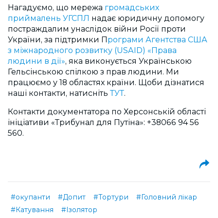
Нагадуємо, що мережа
громадських
приймалень УГСПЛ
надає юридичну допомогу
постраждалим унаслідок війни Росії проти
України, за підтримки П
рограми Агентства США
з міжнародного розвитку (USAID) «Права
людини в дії»
, яка виконується Українською
Гельсінською спілкою з прав людини. Ми
працюємо у 18 областях країни. Щоби дізнатися
наші контакти, натисніть
ТУТ
.
Контакти документатора по Херсонській області
ініціативи «Трибунал для Путіна»: +38066 94 56
560.
#окупанти
#Допит
#Тортури
#Головний лікар
#Катування
#Ізолятор