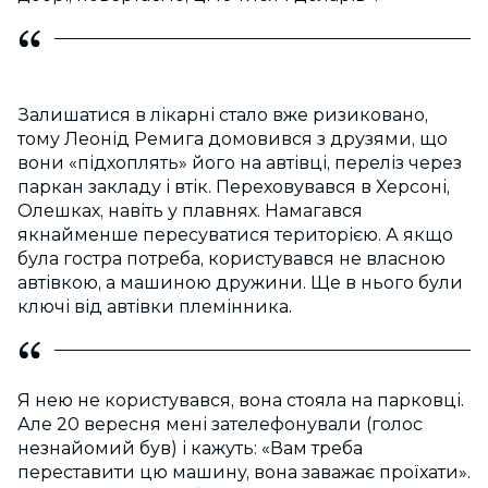
Залишатися в лікарні стало вже ризиковано,
тому Леонід Ремига домовився з друзями, що
вони «підхоплять» його на автівці, переліз через
паркан закладу і втік. Переховувався в Херсоні,
Олешках, навіть у плавнях. Намагався
якнайменше пересуватися територією. А якщо
була гостра потреба, користувався не власною
автівкою, а машиною дружини. Ще в нього були
ключі від автівки племінника.
Я нею не користувався, вона стояла на парковці.
Але 20 вересня мені зателефонували (голос
незнайомий був) і кажуть: «Вам треба
переставити цю машину, вона заважає проїхати».