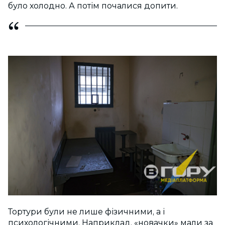
було холодно. А потім почалися допити.
Тортури були не лише фізичними, а і
психологічними. Наприклад, «новачки» мали за