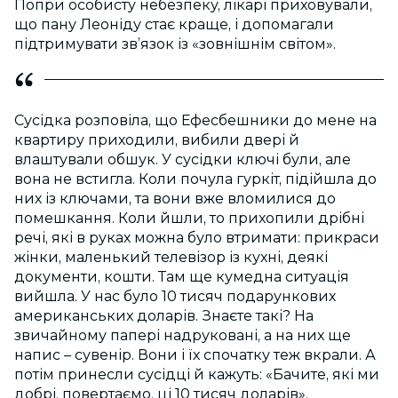
Попри особисту небезпеку, лікарі приховували,
що пану Леоніду стає краще, і допомагали
підтримувати зв’язок із «зовнішнім світом».
Сусідка розповіла, що Ефесбешники до мене на
квартиру приходили, вибили двері й
влаштували обшук. У сусідки ключі були, але
вона не встигла. Коли почула гуркіт, підійшла до
них із ключами, та вони вже вломилися до
помешкання. Коли йшли, то прихопили дрібні
речі, які в руках можна було втримати: прикраси
жінки, маленький телевізор із кухні, деякі
документи, кошти. Там ще кумедна ситуація
вийшла. У нас було 10 тисяч подарункових
американських доларів. Знаєте такі? На
звичайному папері надруковані, а на них ще
напис – сувенір. Вони і їх спочатку теж вкрали. А
потім принесли сусідці й кажуть: «Бачите, які ми
добрі, повертаємо, ці 10 тисяч доларів».