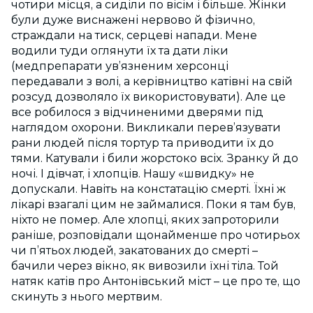
чотири місця, а сиділи по вісім і більше. Жінки
були дуже виснажені нервово й фізично,
страждали на тиск, серцеві напади. Мене
водили туди оглянути їх та дати ліки
(медпрепарати ув’язненим херсонці
передавали з волі, а керівництво катівні на свій
розсуд дозволяло їх використовувати). Але це
все робилося з відчиненими дверями під
наглядом охорони. Викликали перев’язувати
рани людей після тортур та приводити їх до
тями. Катували і били жорстоко всіх. Зранку й до
ночі. І дівчат, і хлопців. Нашу «швидку» не
допускали. Навіть на констатацію смерті. Їхні ж
лікарі взагалі цим не займалися. Поки я там був,
ніхто не помер. Але хлопці, яких запроторили
раніше, розповідали щонайменше про чотирьох
чи п’ятьох людей, закатованих до смерті –
бачили через вікно, як вивозили їхні тіла. Той
натяк катів про Антонівський міст – це про те, що
скинуть з нього мертвим.