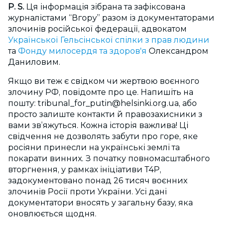
Р. S.
Ця інформація зібрана та зафіксована
журналістами “Вгору” разом із документаторами
злочинів російської федерації, адвокатом
Української Гельсінської спілки з прав людини
та
Фонду милосердя та здоров'я
Олександром
Даниловим.
Якщо ви теж є свідком чи жертвою воєнного
злочину РФ, повідомте про це. Напишіть на
пошту:
tribunal_for_putin@helsinki.org.ua
, або
просто залиште контакти й правозахисники з
вами зв’яжуться. Кожна історія важлива! Ці
свідчення не дозволять забути про горе, яке
росіяни принесли на українські землі та
покарати винних. З початку повномасштабного
вторгнення, у рамках ініціативи Т4Р,
задокументовано понад 26 тисяч воєнних
злочинів Росії проти України. Усі дані
документатори вносять у загальну базу, яка
оновлюється щодня.