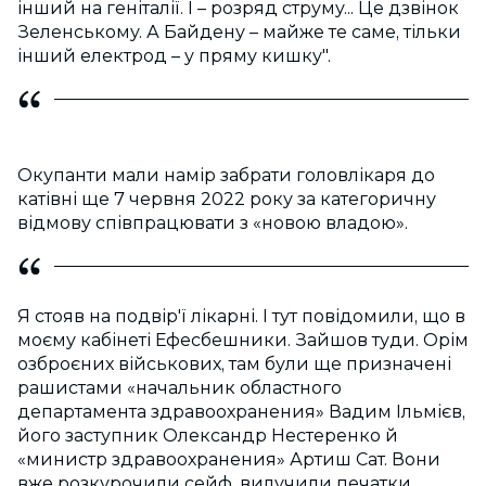
інший на геніталії. І – розряд струму... Це дзвінок
Зеленському. А Байдену – майже те саме, тільки
інший електрод – у пряму кишку".
Окупанти мали намір забрати головлікаря до
катівні ще 7 червня 2022 року за категоричну
відмову співпрацювати з «новою владою».
Я стояв на подвір'ї лікарні. І тут повідомили, що в
моєму кабінеті Ефесбешники. Зайшов туди. Орім
озброєних військових, там були ще призначені
рашистами «начальник областного
департамента здравоохранения» Вадим Ільмієв,
його заступник Олександр Нестеренко й
«министр здравоохранения» Артиш Сат. Вони
вже розкурочили сейф, вилучили печатки,