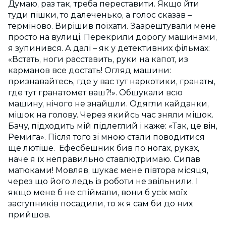
Думаю, раз так, треба переставити. Якщо йти
туди пішки, то далеченько, а голос сказав –
терміново. Вирішив поїхати. Заарештували мене
просто на вулиці. Перекрили дорогу машинами,
я зупинився. А далі – як у детективних фільмах:
«Встать, ноги расставить, руки на капот, из
карманов все достать! Огляд машини:
признавайтесь, где у вас тут наркотики, гранаты,
где тут гранатомет ваш?!». Обшукали всю
машину, нічого не знайшли. Одягли кайданки,
мішок на голову. Через якийсь час зняли мішок.
Бачу, підходить мій підлеглий і каже: «Так, це він,
Ремига». Після того зі мною стали поводитися
ще лютіше. Ефесбешник бив по ногах, руках,
наче я їх неправильно ставлю,тримаю. Сипав
матюками! Мовляв, шукає мене півтора місяця,
через що його ледь із роботи не звільнили. І
якщо мене б не спіймали, вони б усіх моїх
заступників посадили, то ж я сам би до них
прийшов.