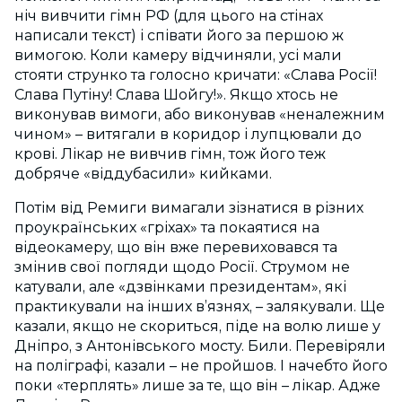
ніч вивчити гімн РФ (для цього на стінах
написали текст) і співати його за першою ж
вимогою. Коли камеру відчиняли, усі мали
стояти струнко та голосно кричати: «Слава Росії!
Слава Путіну! Слава Шойгу!». Якщо хтось не
виконував вимоги, або виконував «неналежним
чином» – витягали в коридор і лупцювали до
крові. Лікар не вивчив гімн, тож його теж
добряче «віддубасили» кийками.
Потім від Ремиги вимагали зізнатися в різних
проукраїнських «гріхах» та покаятися на
відеокамеру, що він вже перевиховався та
змінив свої погляди щодо Росії. Струмом не
катували, але «дзвінками президентам», які
практикували на інших в’язнях, – залякували. Ще
казали, якщо не скориться, піде на волю лише у
Дніпро, з Антонівського мосту. Били. Перевіряли
на поліграфі, казали – не пройшов. І начебто його
поки «терплять» лише за те, що він – лікар. Адже