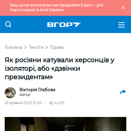
Ваш донат допомагає нам працювати й далі — для
Херсонщини та всієї України.
Головна
Тексти
Право
Як росіяни катували херсонців у
ізоляторі, або «дзвінки
президентам»
Вікторія Глєбова
Автор
25 травня 2023 15:00
4,001