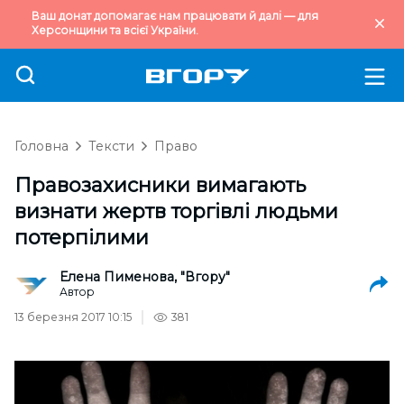
Ваш донат допомагає нам працювати й далі — для
Херсонщини та всієї України.
Головна
Тексти
Право
Правозахисники вимагають
визнати жертв торгівлі людьми
потерпілими
Елена Пименова, "Вгору"
Автор
13 березня 2017 10:15
381