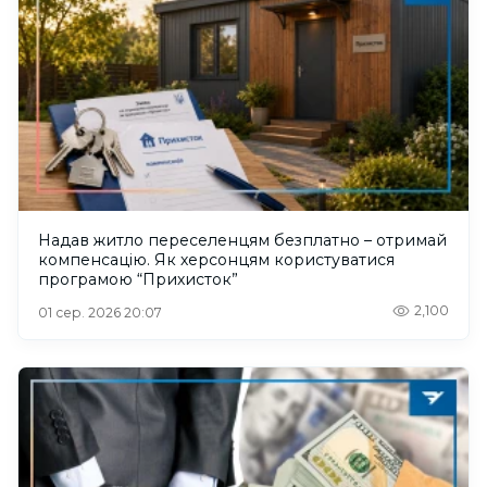
Надав житло переселенцям безплатно – отримай
компенсацію. Як херсонцям користуватися
програмою “Прихисток”
2,100
01 сер. 2026 20:07