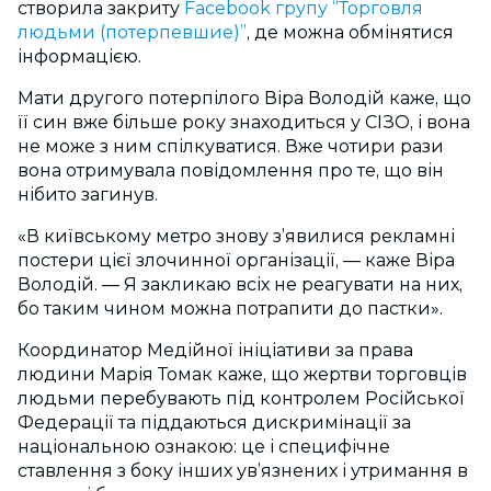
створила закриту
Facebook групу “Торговля
людьми (потерпевшие)”
, де можна обмінятися
інформацією.
Мати другого потерпілого Віра Володій каже, що
її син вже більше року знаходиться у СІЗО, і вона
не може з ним спілкуватися. Вже чотири рази
вона отримувала повідомлення про те, що він
нібито загинув.
«В київському метро знову з’явилися рекламні
постери цієї злочинної організації, — каже Віра
Володій. — Я закликаю всіх не реагувати на них,
бо таким чином можна потрапити до пастки».
Координатор Медійної ініціативи за права
людини Марія Томак каже, що жертви торговців
людьми перебувають під контролем Російської
Федерації та піддаються дискримінації за
національною ознакою: це і специфічне
ставлення з боку інших ув’язнених і утримання в