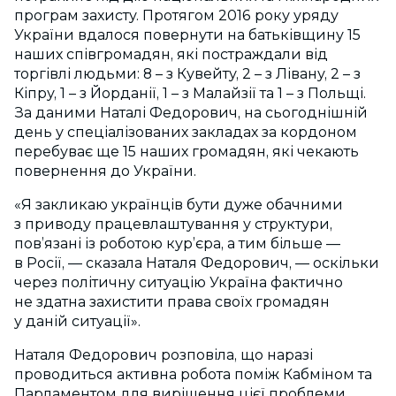
програм захисту. Протягом 2016 року уряду
України вдалося повернути на батьківщину 15
наших співгромадян, які постраждали від
торгівлі людьми: 8 – з Кувейту, 2 – з Лівану, 2 – з
Кіпру, 1 – з Йорданії, 1 – з Малайзії та 1 – з Польщі.
За даними Наталі Федорович, на сьогоднішній
день у спеціалізованих закладах за кордоном
перебуває ще 15 наших громадян, які чекають
повернення до України.
«Я закликаю українців бути дуже обачними
з приводу працевлаштування у структури,
пов’язані із роботою кур’єра, а тим більше —
в Росії, — сказала Наталя Федорович, — оскільки
через політичну ситуацію Україна фактично
не здатна захистити права своїх громадян
у даній ситуації».
Наталя Федорович розповіла, що наразі
проводиться активна робота поміж Кабміном та
Парламентом для вирішення цієї проблеми.