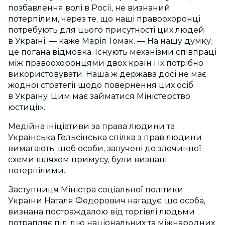
позбавлення волі в Росії, не визнаний
потерпілим, через те, що наші правоохоронці
потребують для цього присутності цих людей
в Україні, — каже Марія Томак. — На нашу думку,
це погана відмовка. Існують механізми співпраці
між правоохоронцями двох країн і їх потрібно
використовувати. Наша ж держава досі не має
жодної стратегії щодо повернення цих осіб
в Україну. Цим має займатися Міністерство
юстиції».
Медійна ініціативи за права людини та
Українська Гельсінська спілка з прав людини
вимагають, щоб особи, залучені до злочинної
схеми шляхом примусу, були визнані
потерпілими.
Заступниця Міністра соціальної політики
України Наталя Федорович нагадує, що особа,
визнана постраждалою від торгівлі людьми
потрапляє під дію національних та міжнародних