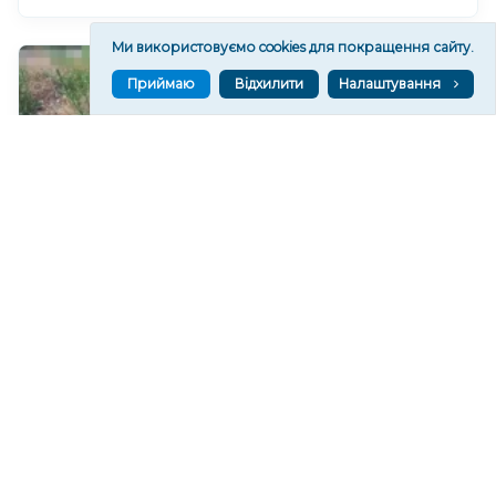
Ми використовуємо cookies для покращення сайту.
Приймаю
Відхилити
Налаштування
У Херсоні закликають не пересуватися біля
перехрестя вулиць Стрітенської та Комкова через
активність БпЛА
175
12:14