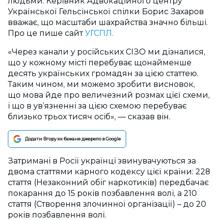
людьми. Керівник Адвокаційного центру
Української Гельсінської спілки Борис Захаров
вважає, що масштаби шахрайства значно більші.
Про це пише сайт
УГСПЛ.
«Через канали у російських СІЗО ми дізналися,
що у кожному місті перебуває щонайменше
десять українських громадян за цією статтею.
Таким чином, ми можемо зробити висновок,
що мова йде про величезний розмах цієї схеми,
і що в ув’язненні за цією схемою перебуває
близько трьох тисяч осіб», — сказав він.
Додати Вгору як бажане джерело в Google
Затримані в Росії українці звинувачуються за
двома статтями карного кодексу цієї країни: 228
стаття (Незаконний обіг наркотиків) передбачає
покарання до 15 років позбавлення волі, а 210
стаття (Створення злочинної організації) – до 20
років позбавлення волі.