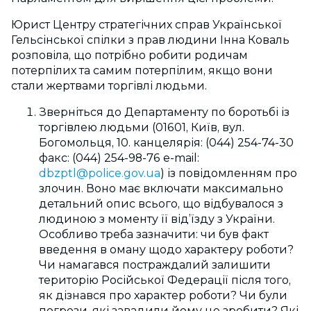
Юрист Центру стратегічних справ Української
Гельсінської спілки з прав людини Інна Коваль
розповіла, що потрібно робити родичам
потерпілих та самим потерпілим, якщо вони
стали жертвами торгівлі людьми.
Зверніться до Департаменту по боротьбі із
торгівлею людьми (01601, Київ, вул.
Богомольця, 10. канцелярія: (044) 254-74-30
факс: (044) 254-98-76 e-mail:
dbzptl@police.gov.ua
) із повідомленням про
злочин. Воно має включати максимально
детальний опис всього, що відбувалося з
людиною з моменту її від’їзду з України.
Особливо треба зазначити: чи був факт
введення в оману щодо характеру роботи?
Чи намагався постраждалий залишити
територію Російської Федерації після того,
як дізнався про характер роботи? Чи були
погрози, які завадили йому це зробити? Які