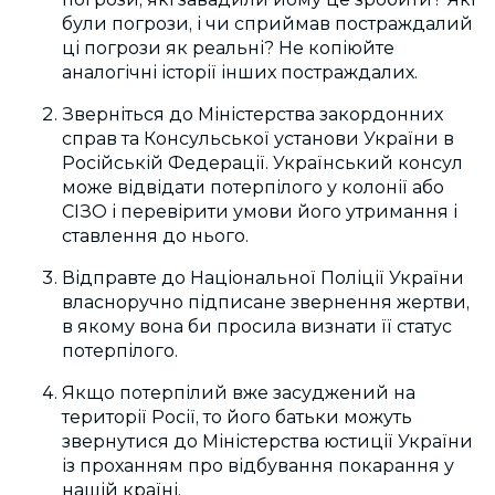
були погрози, і чи сприймав постраждалий
ці погрози як реальні? Не копіюйте
аналогічні історії інших постраждалих.
Зверніться до Міністерства закордонних
справ та Консульської установи України в
Російській Федерації. Український консул
може відвідати потерпілого у колонії або
СІЗО і перевірити умови його утримання і
ставлення до нього.
Відправте до Національної Поліції України
власноручно підписане звернення жертви,
в якому вона би просила визнати її статус
потерпілого.
Якщо потерпілий вже засуджений на
території Росії, то його батьки можуть
звернутися до Міністерства юстиції України
із проханням про відбування покарання у
нашій країні.