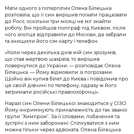
Мати одного з потерпілих Олена Білецька
розповіла, що її син вирішив поїхати працювати
до Росії, оскільки три місяці не міг знайти
роботу. Він пройшов поліграф під Києвом, після
чого хлопця відправили до Москви, де забрали
та знищили його сім-карту і телефон.
«Коли через декілька днів мій син зрозумів,
що став жертвою шахраїв, то вирішив
повернутися до України, — розповідає Олена
Білецька. — Йому відмовили із погрозами.
Щойно він купив білет до Києва і повідомив про
це своїй дівчині по телефону, одразу ж його
затримали російські правоохоронці».
Наразі син Олени Білецької знаходиться у СІЗО.
Йому інкримінують приналежність до так званої
групи “Химпром”. За її словами, побачення та
зустрічі з ним заборонені. Спілкуватися з ним
можна тільки через адвоката. Олена Білецька