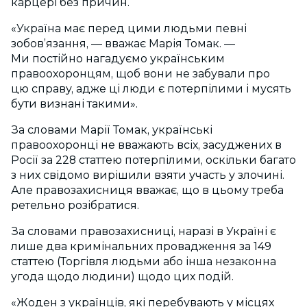
карцері без причин.
«Україна має перед цими людьми певні
зобов’язання, — вважає Марія Томак. —
Ми постійно нагадуємо українським
правоохоронцям, щоб вони не забували про
цю справу, адже ці люди є потерпілими і мусять
бути визнані такими».
За словами Марії Томак, українські
правоохоронці не вважають всіх, засуджених в
Росії за 228 статтею потерпілими, оскільки багато
з них свідомо вирішили взяти участь у злочині.
Але правозахисниця вважає, що в цьому треба
ретельно розібратися.
За словами правозахисниці, наразі в Україні є
лише два кримінальних провадження за 149
статтею (Торгівля людьми або інша незаконна
угода щодо людини) щодо цих подій.
«Жоден з українців, які перебувають у місцях