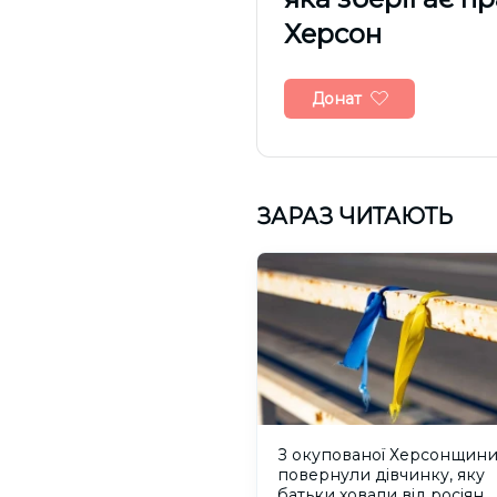
Херсон
Донат
ЗАРАЗ ЧИТАЮТЬ
З окупованої Херсонщин
повернули дівчинку, яку
батьки ховали від росіян