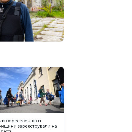
ки переселенців із
онщини зареєстрували на
патті