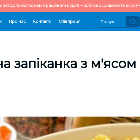
онат допомагає нам працювати й далі — для Херсонщини та всієї Ук
и
Про нас
Контакти
Cпівпраця
а запіканка з м'ясом