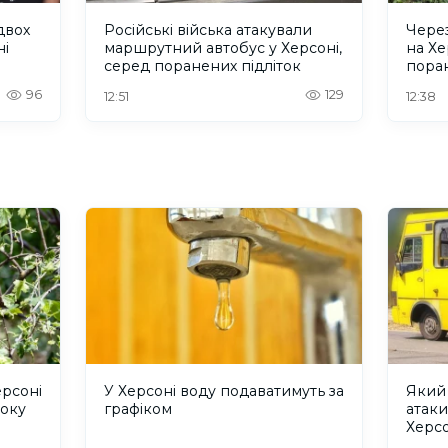
двох
Російські війська атакували
Через
ні
маршрутний автобус у Херсоні,
на Х
серед поранених підліток
пора
96
129
12:51
12:38
ерсоні
У Херсоні воду подаватимуть за
Який 
року
графіком
атаки
Херс