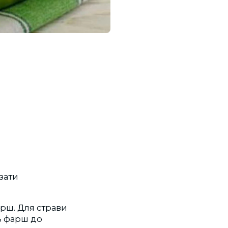
зати
арш. Для страви
ь фарш до