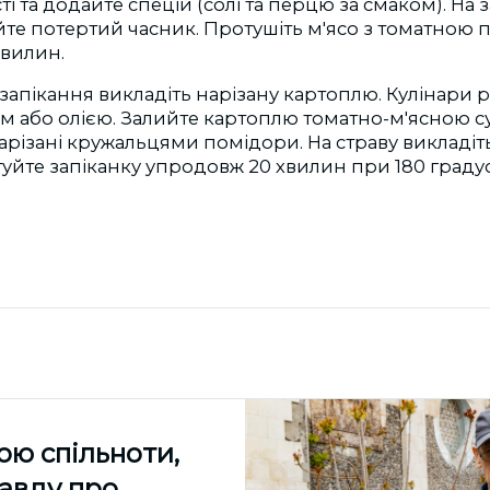
ті та додайте спецій (солі та перцю за смаком). На
те потертий часник. Протушіть м'ясо з томатною 
хвилин.
 запікання викладіть нарізану картоплю. Кулінари 
м або олією. Залийте картоплю томатно-м'ясною 
нарізані кружальцями помідори. На страву викладі
туйте запіканку упродовж 20 хвилин при 180 граду
ою спільноти,
равду про