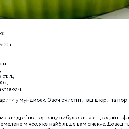
я:
600 г,
,
ки,
,
ст. л.,
0 г,
а смаком.
варити у мундирах. Овоч очистити від шкіри та порі
бсмажте дрібно порізану цибулю, до якої додайте ф
емелене м'ясо, яке найбільше вам смакує. Доведіт