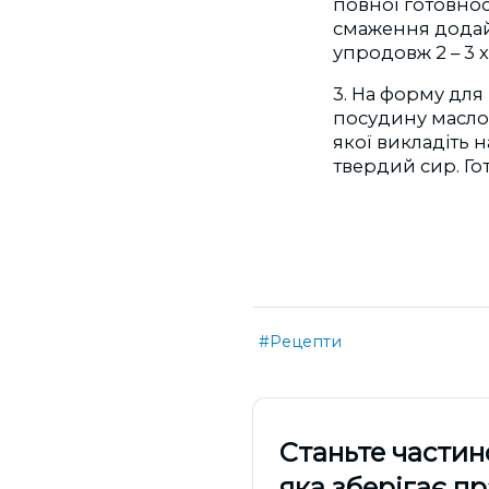
повної готовнос
смаження додай
упродовж 2 – 3 
3. На форму для
посудину масло
якої викладіть 
твердий сир. Го
#Рецепти
Cтаньте частин
яка зберігає п