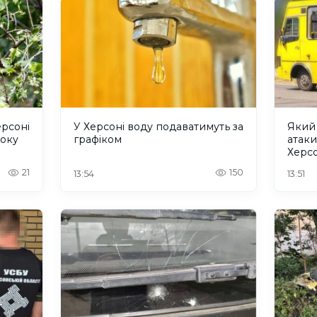
ерсоні
У Херсоні воду подаватимуть за
Який 
року
графіком
атаки
Херс
21
150
13:54
13:51