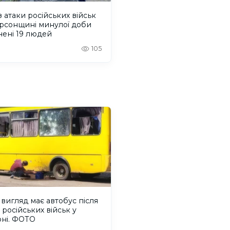
 атаки російських військ
ерсонщині минулої доби
нені 19 людей
105
вигляд має автобус після
 російських військ у
оні. ФОТО