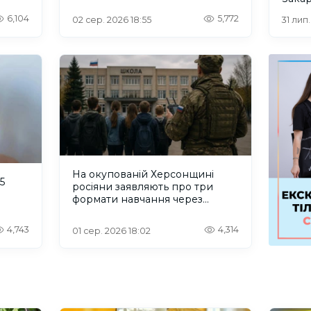
6,104
5,772
02 сер. 2026 18:55
31 лип
На окупованій Херсонщині
5
росіяни заявляють про три
формати навчання через
проблеми зі світлом та
інтернетом
4,743
4,314
01 сер. 2026 18:02