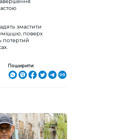
 завершення
пастою
радять змастити
сумішшю, поверх
ть потертий
сах.
Поширити: