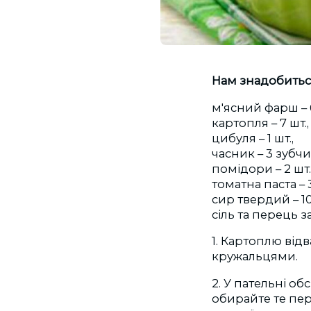
Нам знадобитьс
м'ясний фарш – 
картопля – 7 шт.
цибуля – 1 шт.,
часник – 3 зубчи
помідори – 2 шт.
томатна паста – 3 
сир твердий – 10
сіль та перець з
1. Картоплю від
кружальцями.
2. У пательні о
обирайте те пер