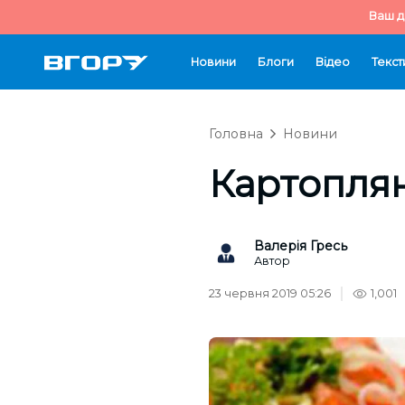
Ваш д
Новини
Блоги
Відео
Текст
Головна
Новини
Картоплян
Валерія Гресь
Автор
23 червня 2019 05:26
1,001