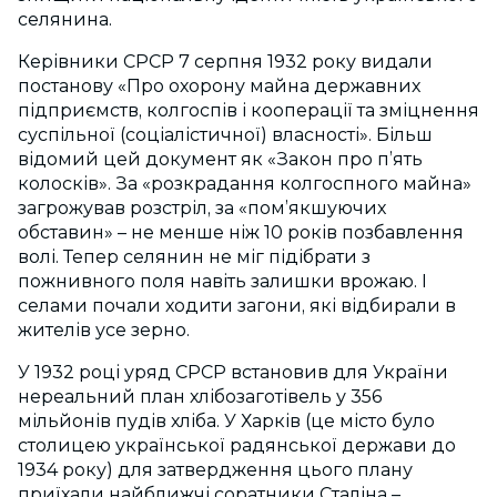
селянина.
Керівники СРСР 7 серпня 1932 року видали
постанову «Про охорону майна державних
підприємств, колгоспів і кооперації та зміцнення
суспільної (соціалістичної) власності». Більш
відомий цей документ як «Закон про п’ять
колосків». За «розкрадання колгоспного майна»
загрожував розстріл, за «пом’якшуючих
обставин» – не менше ніж 10 років позбавлення
волі. Тепер селянин не міг підібрати з
пожнивного поля навіть залишки врожаю. І
селами почали ходити загони, які відбирали в
жителів усе зерно.
У 1932 році уряд СРСР встановив для України
нереальний план хлібозаготівель у 356
мільйонів пудів хліба. У Харків (це місто було
столицею української радянської держави до
1934 року) для затвердження цього плану
приїхали найближчі соратники Сталіна –