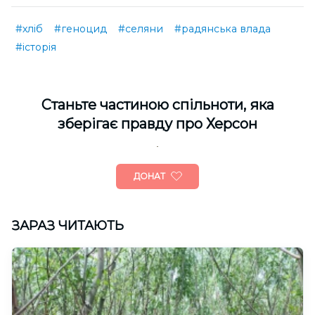
#хліб
#геноцид
#селяни
#радянська влада
#історія
Cтаньте частиною спільноти, яка
зберігає правду про Херсон
ДОНАТ
ЗАРАЗ ЧИТАЮТЬ