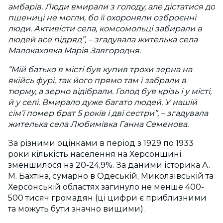
амбарів. Люди вмирали з голоду, але дістатися до
пшениці не могли, бо її охороняли озброєнні
люди. Активісти села, комсомольці забирали в
людей все підряд”, – згадувала жителька села
Малокаховка Марія Завгородня.
“Мій батько в місті був купив трохи зерна на
якійсь фурі, так його прямо там і забрали в
тюрму, а зерно відібрали. Голод був крізь і у місті,
й у селі. Вмирало дуже багато людей. У нашій
сім’ї помер брат 5 років і дві сестри”, – згадувала
жителька села Любимівка Ганна Семенова.
За різними оцінками в період з 1929 по 1933
роки кількість населення на Херсонщині
зменшилося на 20-24,9%. За даними історика А.
М. Бахтіна, сумарно в Одеській, Миколаївській та
Херсонській областях загинуло не менше 400-
500 тисяч громадян (ці цифри є приблизними
та можуть бути значно вищими).