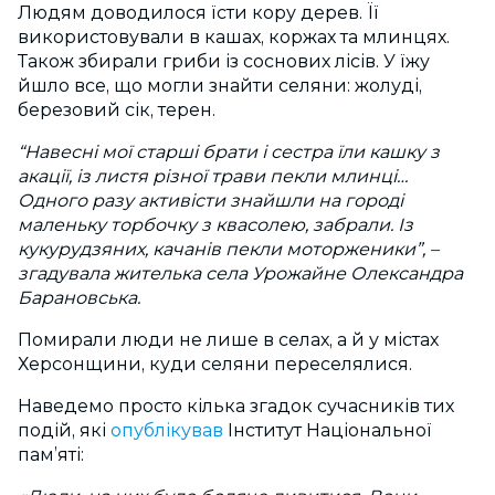
Людям доводилося їсти кору дерев. Її
використовували в кашах, коржах та млинцях.
Також збирали гриби із соснових лісів. У їжу
йшло все, що могли знайти селяни: жолуді,
березовий сік, терен.
“Навесні мої старші брати і сестра їли кашку з
акації, із листя різної трави пекли млинці…
Одного разу активісти знайшли на городі
маленьку торбочку з квасолею, забрали. Із
кукурудзяних, качанів пекли моторженики”, –
згадувала жителька села Урожайне Олександра
Барановська.
Помирали люди не лише в селах, а й у містах
Херсонщини, куди селяни переселялися.
Наведемо просто кілька згадок сучасників тих
подій, які
опублікував
Інститут Національної
пам’яті: