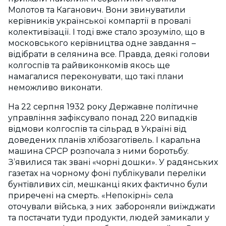
Молотов та Каганович. Вони звинуватили
керівників української компартії в провалі
колективізації. І тоді вже стало зрозуміло, що в
московського керівництва одне завдання –
відібрати в селянина все. Правда, деякі голови
колгоспів та райвиконкомів якось ще
намагалися переконувати, що такі плани
неможливо виконати.
На 22 серпня 1932 року Державне політичне
управління зафіксувало понад 220 випадків
відмови колгоспів та сільрад в Україні від
доведених планів хлібозаготівель. І каральна
машина СРСР розпочала з ними боротьбу.
З’явилися так звані «чорні дошки». У радянських
газетах на чорному фоні публікували переліки
бунтівливих сіл, мешканці яких фактично були
приречені на смерть. «Непокірні» села
оточували війська, з них забороняли виїжджати
та постачати туди продукти, людей замикали у