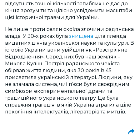
відсутність точної кількості загиблих не дає до
кінця зрозуміти та цілісно усвідомити масштаби
цієї історичної травми для України.
Не лише проти селян скоїла злочини радянська
влада. У 30-х роках була
знищена
ціла плеяда
видатних діячів української науки та культури. В
історію України вони увійшли як «Розстріляне
Відродження». Серед них був наш земляк –
Микола Куліш. Постріл радянського чекіста
обірвав життя людини, яка 30 років із 45
присвятила українській літературі. Людини, яку
не зламала система, чиї п’єси були своєрідним
симбіозом експериментальної драми та
традиційного українського театру. Це була
справжня трагедія, в якій Україна втратила ціле
покоління інтелектуалів, літераторів та митців.