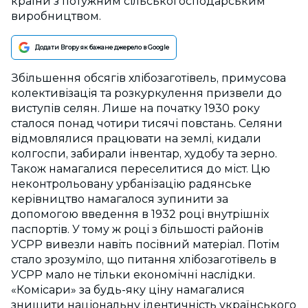
країни з потужним сільськогосподарським
виробництвом.
Додати Вгору як бажане джерело в Google
Збільшення обсягів хлібозаготівель, примусова
колективізація та розкуркулення призвели до
виступів селян. Лише на початку 1930 року
сталося понад чотири тисячі повстань. Селяни
відмовлялися працювати на землі, кидали
колгоспи, забирали інвентар, худобу та зерно.
Також намагалися переселитися до міст. Цю
неконтрольовану урбанізацію радянське
керівництво намагалося зупинити за
допомогою введення в 1932 році внутрішніх
паспортів. У тому ж році з більшості районів
УСРР вивезли навіть посівний матеріал. Потім
стало зрозуміло, що питання хлібозаготівель в
УСРР мало не тільки економічні наслідки.
«Комісари» за будь-яку ціну намагалися
знищити національну ідентичність українського