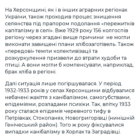
На Херсонщині, як і в інших аграрних регіонах
України, також проходив процес знищення
селянства під прапором подолання «пережитків
капіталізму в селі». Вже 1929 року 156 колгоспів
регіону через згадані вище причини не могли
виконати завищені плани хлібозаготівель. Також
«передові» темпи колективізації та
розкуркулення призвели до втрати худоби та
птиці. А вони могли б компенсувати, наприклад,
брак хліба в регіоні.
Далі ситуація лише погіршувалася. У період
1932-1933 років у селах Херсонщини відбувалися
небачені жахіття з канібалізмом, самогубствами,
епідеміями, розладами психіки. Так, влітку 1933
року сталася епідемія черевного тифу в
Петрівках, Стокопанях, Новогригорівці (нинішній
Генічеський район). Того ж року фіксувалися
випадки канібалізму в Хорлах та Заградівці.