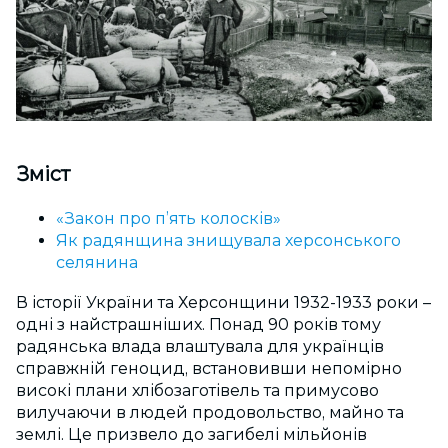
Зміст
«Закон про п’ять колосків»
Як радянщина знищувала херсонського
селянина
В історії України та Херсонщини 1932-1933 роки –
одні з найстрашніших. Понад 90 років тому
радянська влада влаштувала для українців
справжній геноцид, встановивши непомірно
високі плани хлібозаготівель та примусово
вилучаючи в людей продовольство, майно та
землі. Це призвело до загибелі мільйонів