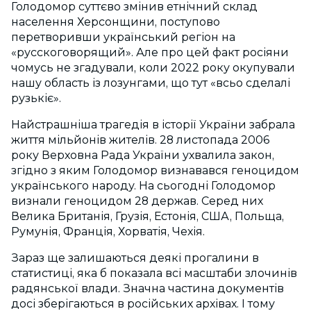
Голодомор суттєво змінив етнічний склад
населення Херсонщини, поступово
перетворивши український регіон на
«русскоговорящий». Але про цей факт росіяни
чомусь не згадували, коли 2022 року окупували
нашу область із лозунгами, що тут «всьо сделалі
рузькіє».
Найстрашніша трагедія в історії України забрала
життя мільйонів жителів. 28 листопада 2006
року Верховна Рада України ухвалила закон,
згідно з яким Голодомор визнавався геноцидом
українського народу. На сьогодні Голодомор
визнали геноцидом 28 держав. Серед них
Велика Британія, Грузія, Естонія, США, Польща,
Румунія, Франція, Хорватія, Чехія.
Зараз ще залишаються деякі прогалини в
статистиці, яка б показала всі масштаби злочинів
радянської влади. Значна частина документів
досі зберігаються в російських архівах. І тому