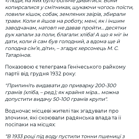
«Люди, на них було боляче дивитися. Вони
копирсалися у смітниках, шукаючи чогось поїсти,
ловили кішок, собак, земляних звірів, збирали
трави. Коли я йшов на роботу, мені, як і іншим
заводчанам, натовп не давав пройти… десятки
рук хапали за поли, благали: хліба! А що я міг їм
дати, коли й сам був голодний, а вдома ще й
голодна сім’я, діти», – згадує херсонець М. С.
Татарінов.
Показовою є телеграма Генічеського райкому
партії від грудня 1932 року:
"Припиніть видавати до приварку 200-300
грамів (хліба, – ред.); як крайня міра… можна
допустити видачу 50-100 грамів крупи".
Водночас місцеві жителі так згадували про
злочини, які скоювали радянська влада та її
посіпаки на місцях:
“В 1933 році під воду пустили тонни пшениці з