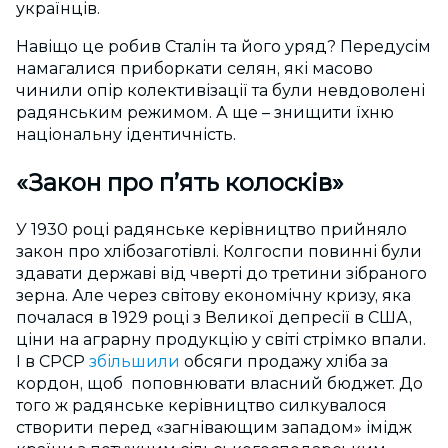
українців.
Навіщо це робив Сталін та його уряд? Передусім
намагалися приборкати селян, які масово
чинили опір колективізації та були невдоволені
радянським режимом. А ще – знищити їхню
національну ідентичність.
«Закон про п’ять колосків»
У 1930 році радянське керівництво прийняло
закон про хлібозаготівлі. Колгоспи повинні були
здавати державі від чверті до третини зібраного
зерна. Але через світову економічну кризу, яка
почалася в 1929 році з Великої депресії в США,
ціни на аграрну продукцію у світі стрімко впали.
І в СРСР
збільшили
обсяги продажу хліба за
кордон, щоб поповнювати власний бюджет. До
того ж радянське керівництво силкувалося
створити перед «загнівающим западом» імідж