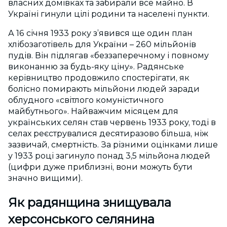
власних домівках та забирали все майно. В
Україні гинули цілі родини та населені пункти.
А 16 січня 1933 року з’явився ще один план
хлібозаготівель для України – 260 мільйонів
пудів. Він підлягав «беззаперечному і повному
виконанню за будь-яку ціну». Радянське
керівництво продовжило спостерігати, як
болісно помирають мільйони людей заради
облудного «світлого комуністичного
майбутнього». Найважчим місяцем для
українських селян став червень 1933 року, тоді в
селах реєструвалися десятиразово більша, ніж
зазвичай, смертність. За різними оцінками лише
у 1933 році загинуло понад 3,5 мільйона людей
(цифри дуже приблизні, вони можуть бути
значно вищими).
Як радянщина знищувала
херсонського селянина