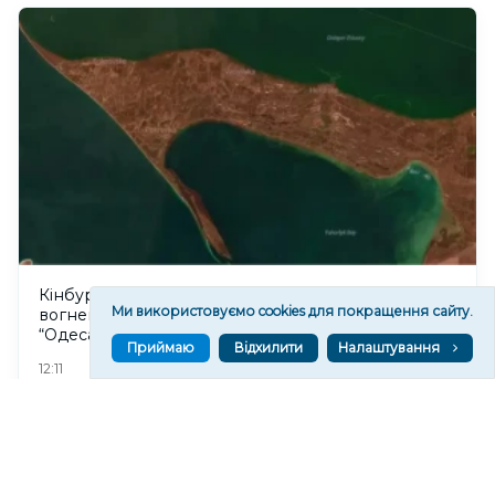
Кінбурнська коса перебуває під повним
Ми використовуємо cookies для покращення сайту.
вогневим контролем ЗСУ, – командир ОТУ
“Одеса”
Приймаю
Відхилити
Налаштування
67
12:11