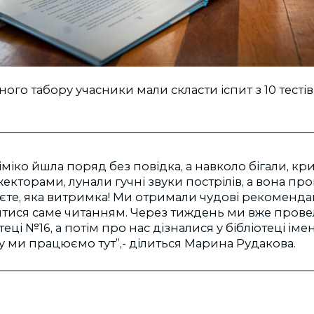
ого табору учасники мали скласти іспит з 10 тестів
Кіміко йшла поряд без повідка, а навколо бігали, к
жекторами, лунали гучні звуки пострілів, а вона пр
єте, яка витримка! Ми отримали чудові рекомендац
тися саме читанням. Через тиждень ми вже прове
еці №16, а потім про нас дізналися у бібліотеці імені
у ми працюємо тут”,- ділиться Марина Рудакова.