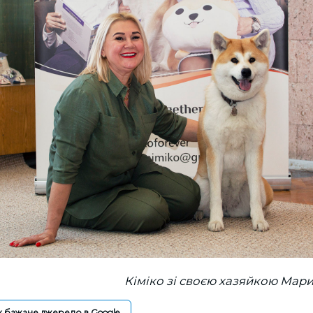
Кіміко зі своєю хазяйкою Мар
к бажане джерело в Google