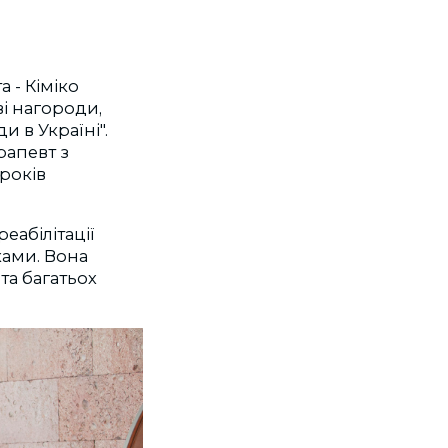
а - Кіміко
ві нагороди,
 в Україні".
рапевт з
 років
еабілітації
ками. Вона
та багатьох