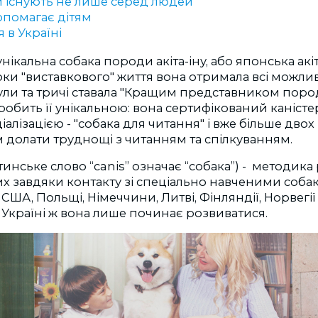
 існують не лише серед людей
опомагає дітям
я в Україні
нікальна собака породи акіта-іну, або японська акіт
роки "виставкового" життя вона отримала всі можли
ули та тричі ставала "Кращим представником породи
робить її унікальною: вона сертифікований каністе
алізацією - "собака для читання" і вже більше двох
 долати труднощі з читанням та спілкуванням.
тинське слово “canis” означає “собака”) - методика р
их завдяки контакту зі спеціально навченими соба
ША, Польщі, Німеччини, Литві, Фінляндії, Норвегії 
В Україні ж вона лише починає розвиватися.