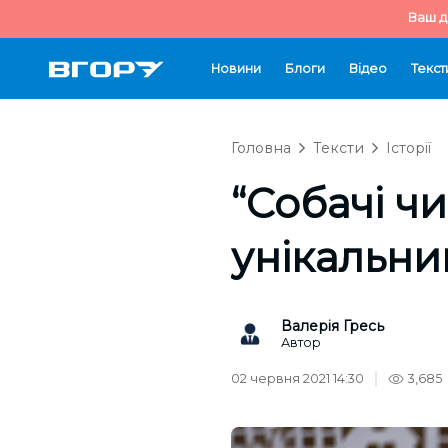
Ваш д
Новини
Блоги
Відео
Текст
Головна
Тексти
Історії
“Собачі ч
унікальни
Валерія Гресь
Автор
02 червня 2021 14:30
3,685