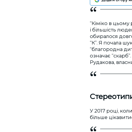
“Кіміко в цьому 
і більшість люде
обиралося довго
“К”. Я почала шу
“благородна дити
означає “скарб”.
Рудакова, власн
Стереотип
У 2017 році, кол
більше цікавити