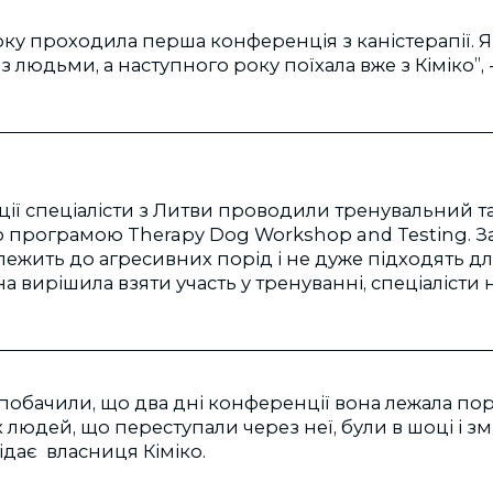
року проходила перша конференція з каністерапії. Я 
 людьми, а наступного року поїхала вже з Кіміко”, 
ії спеціалісти з Литви проводили тренувальний та
 програмою Therapy Dog Workshop and Testing. З
лежить до агресивних порід і не дуже підходять для 
а вирішила взяти участь у тренуванні, спеціалісти 
 побачили, що два дні конференції вона лежала пор
х людей, що переступали через неї, були в шоці і з
ідає власниця Кіміко.