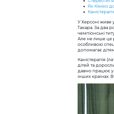
Стереотипи
Як Кіміко д
Каністерапі
У Херсоні живе у
Такара. За два 
чемпіонські тит
Але не лише це 
особливою спеці
допомагає дітям
Каністерапія (ла
дітей та доросл
давно працює у С
інших країнах. 