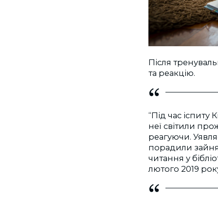
Після тренувальн
та реакцію.
“Під час іспиту 
неї світили про
реагуючи. Уявля
порадили зайня
читання у бібліот
лютого 2019 рок