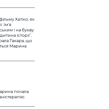
фільму Хатіко, як
. Ім’я
ським і на букву
дитина історії”,
рала Такара, що
іється Марина
 Марина почала
аністерапію.