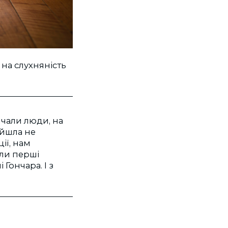
 на слухняність
ричали люди, на
ойшла не
ії, нам
ли перші
 Гончара. І з