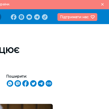
раїни.
Підтримати нас
ацює
Поширити: