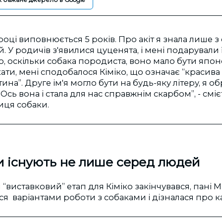
році виповнюється 5 років. Про акіт я знала лише з 
й. У родичів з'явилися цуценята, і мені подарували її
, оскільки собака породиста, воно мало бути япон
кати, мені сподобалося Кіміко, що означає “красива 
на”. Друге ім'я могло бути на будь-яку літеру, я об
 Ось вона і стала для нас справжнім скарбом”, - см
иця собаки.
и існують не лише серед людей
и “виставковий” етап для Кіміко закінчувався, пані
ся варіантами роботи з собаками і дізналася про к