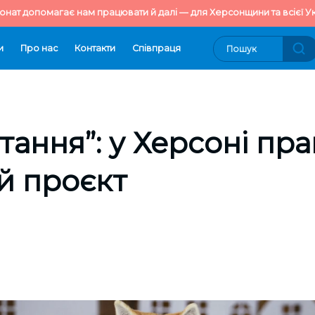
онат допомагає нам працювати й далі — для Херсонщини та всієї Ук
и
Про нас
Контакти
Cпівпраця
итання”: у Херсоні пр
й проєкт