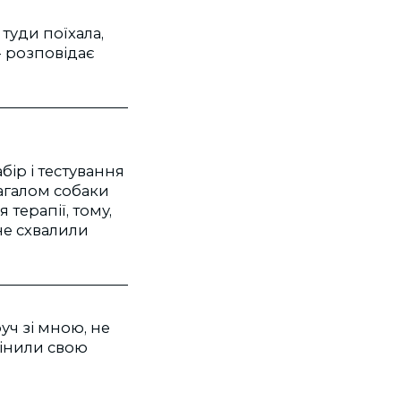
туди поїхала,
- розповідає
бір і тестування
агалом собаки
терапії, тому,
не схвалили
уч зі мною, не
мінили свою