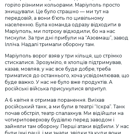
горіло різними кольорами. Маріуполь просто
знищували. Це було страшно — ми тут на
передовій, а вони б'ють по цивільному
населенню. Була команда одразу відходити в
Маріуполь, ми потроху відходили, бо на нас
тиснули. За три дні прибули на “Азовмаш”, завод
Ілліча. Надалі тримали оборону там.
Маріуполь ворог взяв у три кільця, що стрімко
стискалися. Зрозуміло, я хлопців підтримував,
казав, мовляв, у нас все буде добре, треба
триматися до останнього, хоча усвідомлював, що
буде важко. У нас не було вже продуктів. А
російські війська присунулися впритул.
А 6 квітня я отримав поранення. Виїхав
російський танк, а ми були в театрі “Іскра”. Танк
почав обстріл, театр спалахнув. Ми відійшли на
чотириповерхову будівлю перед заводом і
зайняли там оборону. Перші атаки відбили. У нас
були їхні рації, і ми знали, звідки та куди вони