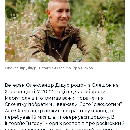
Олександр Дідур. Інстаграм Олександра Дідура
Ветеран Олександр Дідур родом з Олешок на
Херсонщині. У 2022 році під час оборони
Маріуполя він отримав важкі поранення.
Спочатку побратими вважали його “двохсотим”.
Але Олександр вижив, потрапив у полон, де
перебував 15 місяців, і повернувся додому. В
інтерв’ю “Вгору” морпіх розповів про російський
полон, ставлення до українських військових та