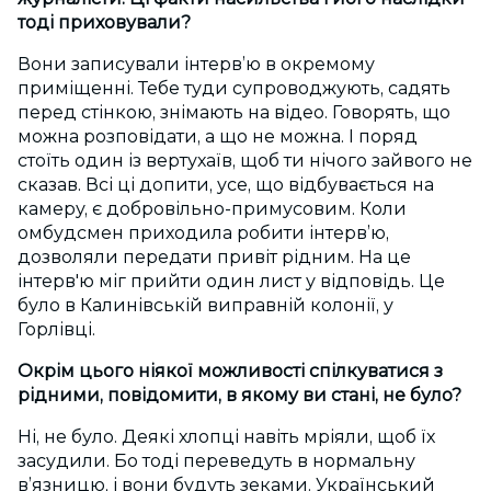
тоді приховували?
Вони записували інтерв’ю в окремому
приміщенні. Тебе туди супроводжують, садять
перед стінкою, знімають на відео. Говорять, що
можна розповідати, а що не можна. І поряд
стоїть один із вертухаїв, щоб ти нічого зайвого не
сказав. Всі ці допити, усе, що відбувається на
камеру, є добровільно-примусовим. Коли
омбудсмен приходила робити інтерв’ю,
дозволяли передати привіт рідним. На це
інтерв'ю міг прийти один лист у відповідь. Це
було в Калинівській виправній колонії, у
Горлівці.
Окрім цього ніякої можливості спілкуватися з
рідними, повідомити, в якому ви стані, не було?
Ні, не було. Деякі хлопці навіть мріяли, щоб їх
засудили. Бо тоді переведуть в нормальну
в’язницю, і вони будуть зеками. Український