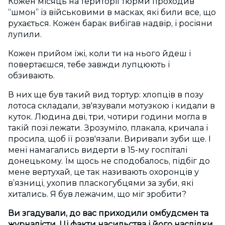
Кожен місяць на території тюрми проходив
“шмон” із військовими в масках, які били все, що
рухається. Кожен барак вибігав надвір, і росіяни
лупили.
Кожен прийом їжі, коли ти на нього йдеш і
повертаєшся, тебе завжди лупцюють і
обзивають.
В них ще був такий вид тортур: хлопців в позу
лотоса складали, зв'язували мотузкою і кидали в
куток. Людина дві, три, чотири години могла в
такій позі лежати. Зрозуміло, плакала, кричала і
просила, щоб її розв'язали. Виривали зуби ще. І
мені намагались видерти в 15-му госпіталі
донецькому. Їм щось не сподобалось, підбіг до
мене вертухай, це так називають охоронців у
в’язниці, ухопив пласкогубцями за зуби, які
хитались. Я був лежачим, що міг зробити?
Ви згадували, до вас приходили омбудсмен та
журналісти. Ці факти насильства і його наслідки