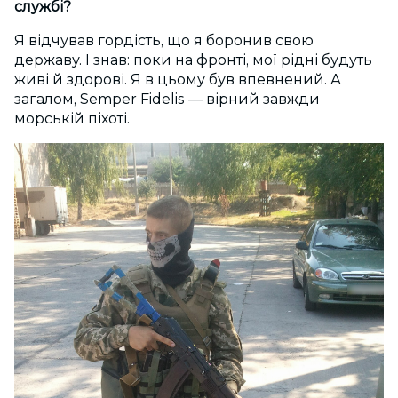
службі?
Я відчував гордість, що я боронив свою
державу. І знав: поки на фронті, мої рідні будуть
живі й здорові. Я в цьому був впевнений. А
загалом, Semper Fidelis — вірний завжди
морській піхоті.