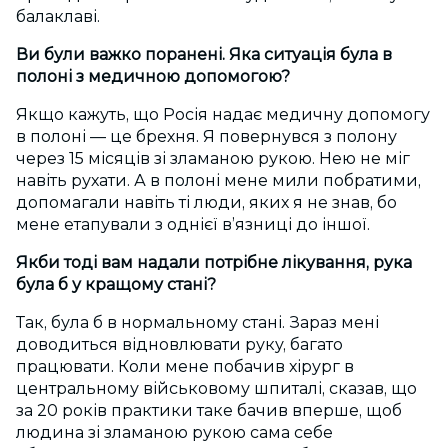
балаклаві.
Ви були важко поранені. Яка ситуація була в
полоні з медичною допомогою?
Якщо кажуть, що Росія надає медичну допомогу
в полоні — це брехня. Я повернувся з полону
через 15 місяців зі зламаною рукою. Нею не міг
навіть рухати. А в полоні мене мили побратими,
допомагали навіть ті люди, яких я не знав, бо
мене етапували з однієї в’язниці до іншої.
Якби тоді вам надали потрібне лікування, рука
була б у кращому стані?
Так, була б в нормальному стані. Зараз мені
доводиться відновлювати руку, багато
працювати. Коли мене побачив хірург в
центральному військовому шпиталі, сказав, що
за 20 років практики таке бачив вперше, щоб
людина зі зламаною рукою сама себе