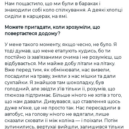
Нам пощастило, що ми були в бараках і
знаходили собі коло спілкування. А деякі хлопці
сиділи в карцерах, на ямі.
Можете пригадати, коли зрозуміли, що
повертаєтеся додому?
У мене такого моменту, якщо чесно, не було. Я
тоді думав, що мене етапують кудись, бо ти
постійно із зав'язаними очима і не розумієш, що
відбувається. Ми майже добу літали на літаку.
Вже перед тим, як обмінювати, нас вивели,
посадили на траву, зняли з нас мішки та дали
сухпайки. Я знайшов там шоколадку, був
голодний, але звідти з'їв тільки її, розумів, що
глюкоза підтримає. Більше нічого не хотів з того,
що нам давали. Дивувався, що ставлення щось
дуже м'яке, це не просто так. Нас пересадили в
автобус, на голову нічого не вдягали, лише
сказали сховати її між коліна — і поїхали. Потім
зупинились, вертухаї вийшли, залишився тільки