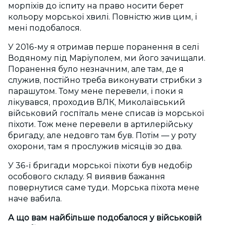
морпіхів до іспиту на право носити берет
кольору морської хвилі.
Повністю жив цим, і
мені подобалося.
У 2016-му я отримав перше поранення в селі
Водяному під Маріуполем, ми його зачищали.
Поранення було незначним, але там, де я
служив, постійно треба виконувати стрибки з
парашутом. Тому мене перевели, і поки я
лікувався, проходив ВЛК, Миколаївський
військовий госпіталь мене списав із морської
піхоти. Тож мене перевели в артилерійську
бригаду, але недовго там був. Потім — у роту
охорони, там я прослужив місяців зо два.
У 36-ї бригади морської піхоти був недобір
особового складу. Я виявив бажання
повернутися саме туди. Морська піхота мене
наче вабила.
А що вам найбільше подобалося у військовій