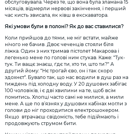
обслуговувала. Через те, що вона була зламана 15
місяців, відмерли нервові закінчення, і перший
час кисть звисала, як ківш в екскаватора.
Які умови були в полоні? Як до вас ставилися?
Коли прийшов до тями, не міг встати, майже
нічого не бачив. Двоє чеченців стояли біля
ліжка. Один з них тримав пістолет Макарова і
легенько мене по голові ним стукав. Каже: "Тук-
тук. Ти ващє знаєш, ґдє ти, хто ти, што ти?" А
другий йому: "Нє троґай єво, он і так скоро
здохнєт". Бувало так, що нас водили в душ раз на
тиждень під холодну воду. У 20 душових забігає
100 чоловіків, і є дві хвилини на те, щоб всім
помитись. Хлопці часто самі не милися, а мили
мене. А ще по в’язнях у душових кабінах могли з
голови до ніг проходитися електрошокером.
Якщо втрачаєш свідомість, тебе підіймають і
продовжують струмом бити.