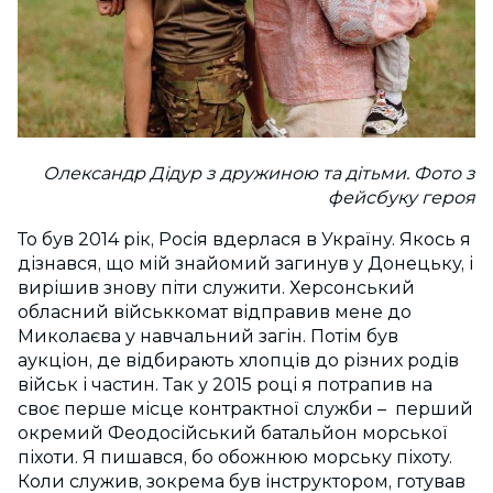
Олександр Дідур з дружиною та дітьми. Фото з
фейсбуку героя
То був 2014 рік, Росія вдерлася в Україну. Якось я
дізнався, що мій знайомий загинув у Донецьку, і
вирішив знову піти служити. Херсонський
обласний військкомат відправив мене до
Миколаєва у навчальний загін. Потім був
аукціон, де відбирають хлопців до різних родів
військ і частин. Так у 2015 році я потрапив на
своє перше місце контрактної служби – перший
окремий Феодосійський батальйон морської
піхоти. Я пишався, бо обожнюю морську піхоту.
Коли служив, зокрема був інструктором, готував