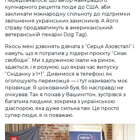
Передбачалось, що автор найкращого
кулінарного рецепта поїде до США, аби
закликати міжнародну спільноту до підтримки
звільнення українських захисників. А його
страву продаватимуть в американський
ветеранській пекарні Dog Tag).
Якось мені дзвонять дівчата з “Серця Азовсталі” і
кажуть, що я потрапив у лідери проєкту “Смак
свободи”. Ми з дружиною їхали на ринок,
здається, і я розумію, що якраз час випуску
“Сніданку з 1+1”. Дивимося в телефоні, як
оголошують переможця — і тут називають моє
прізвище. Я шокований був, бо насправді не
очікував. Так я поїхав у Вашингтон, зустрівся з
багатьма людьми, зокрема з українською
діаспорою, яка дуже сильна там. Це просто
супер люди, я їх поважаю.