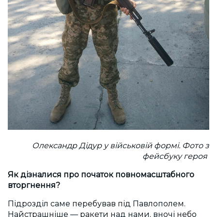
Олександр Дідур у військовій формі. Фото з
фейсбуку героя
Як дізналися про початок повномасштабного
вторгнення?
Підрозділ саме перебував під Павлополем.
Найстрашніше — ракети над нами, вночі небо