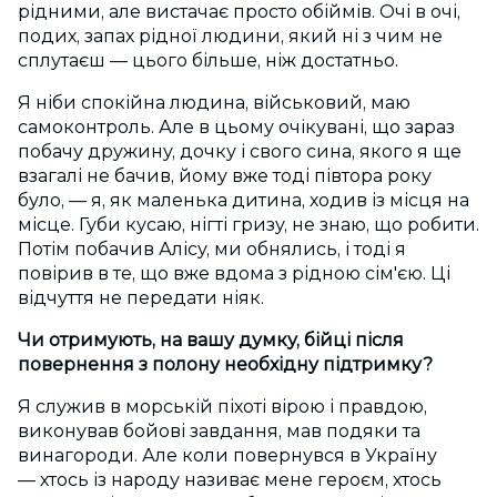
рідними, але вистачає просто обіймів. Очі в очі,
подих, запах рідної людини, який ні з чим не
сплутаєш — цього більше, ніж достатньо.
Я ніби спокійна людина, військовий, маю
самоконтроль. Але в цьому очікувані, що зараз
побачу дружину, дочку і свого сина, якого я ще
взагалі не бачив, йому вже тоді півтора року
було, — я, як маленька дитина, ходив із місця на
місце. Губи кусаю, нігті гризу, не знаю, що робити.
Потім побачив Алісу, ми обнялись, і тоді я
повірив в те, що вже вдома з рідною сім'єю. Ці
відчуття не передати ніяк.
Чи отримують, на вашу думку, бійці після
повернення з полону необхідну підтримку?
Я служив в морській піхоті вірою і правдою,
виконував бойові завдання, мав подяки та
винагороди. Але коли повернувся в Україну
— хтось із народу називає мене героєм, хтось