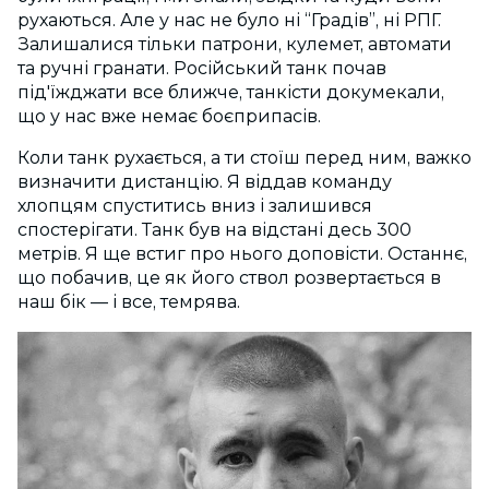
рухаються. Але у нас не було ні “Градів”, ні РПГ.
Залишалися тільки патрони, кулемет, автомати
та ручні гранати. Російський танк почав
під'їжджати все ближче, танкісти докумекали,
що у нас вже немає боєприпасів.
Коли танк рухається, а ти стоїш перед ним, важко
визначити дистанцію. Я віддав команду
хлопцям спуститись вниз і залишився
спостерігати. Танк був на відстані десь 300
метрів. Я ще встиг про нього доповісти. Останнє,
що побачив, це як його ствол розвертається в
наш бік — і все, темрява.