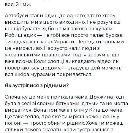
водій і ми.
Автобуси стали один до одного, з того хтось
виходить, ми з цього виходимо. І не розумієш,
що відбувається, бо не міг такого очікувати.
Робиш вдих — і в тобі все просто палає, бурхає.
Ти відчуваєш запах України. Передати словами
це неможливо. Нас зустрічали люди з
українськими прапорами, тоді я зрозумів, що
вже вдома. Коли хлопці викладають відео, як
повертаються додому, — згадуєш цей момент, і
вся шкіра мурахами покривається.
Як зустрілися з рідними?
Спочатку до мене приїхала мама. Дружина тоді
була в селі зі своїми батьками, дітьми та не могла
вирватися. Вона приїхала потім у Київ до мене.
Це таке тепло, про яке ти мрієш кожен день у
полоні, — просто обняти рідних. Хоча ти можеш
стільки всього сказати, коли зустрічаєшся з