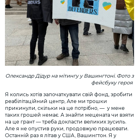
Олександр Дідур на мітингу у Вашингтоні. Фото з
фейсбуку героя
Я колись хотів започаткувати свій фонд, зробити
реабілітаційний центр, Але ми трошки
прикинули, скільки на це потрібно, — у мене
таких грошей немає. А знайти мецената чи взяти
на це грант — треба докласти великих зусиль.
Але я не опустив руки, продовжую працювати.
Останній раз я літав у США, Вашингтон. Я у