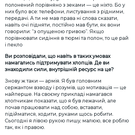
полонений порівняно з зеками — це ніхто. Бо у
них було все: телефони, листування з рідними,
передачі. А ти не мав права ні слова сказати,
навіть очі підняти, постійно мав бути, як вони
говорили: “з опущеною гривою”. Якщо
порівнювати сидіння в тюрмі та полон, то це рай
і пекло
Ви розповідали, що навіть в таких умовах
намагались підтримувати хлопців. Де ви
знаходили сили, внутрішній ресурс на це?
Знову ж таки — армія. Я був головним
сержантом взводу і розумів, що мотивація — це
найперше. На своєму прикладі намагався
хлопчикам показати, що я був лежачий, але
почав працювати над собою, вставати,
підійматися, ходити, руками щось робити.
Сьогодні я лівою рукою пишу, малюю, все роблю
так, як і правою.