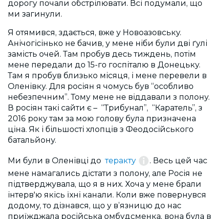
дорогу почали обстрілювати. Всі подумали, що
ми загинули.
Я отямився, здається, вже у Новоазовську.
Анічогісінько не бачив, у мене ніби були дві ґулі
замість очей. Там пробув десь тиждень, потім
мене передали до 15-го госпіталю в Донецьку.
Там я пробув близько місяця, і мене перевели в
Оленівку. Для росіян я чомусь був “особливо
небезпечним”. Тому мене не віддавали з полону.
В росіян такі сайти є – “Трибунал”, “Каратель”, з
2016 року там за мою голову була призначена
ціна. Як і більшості хлопців з Феодосійського
батальйону.
Ми були в Оленівці до
теракту
. Весь цей час
мене намагались дістати з полону, але Росія не
підтверджувала, що я в них. Хоча у мене брали
інтерв'ю якісь їхні канали. Коли вже повернувся
додому, то дізнався, що у в’язницю до нас
приїжджала російська омбудсменка, вона була в