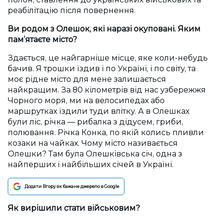
реабілітацію після повернення.
Ви родом з Олешок, які наразі окуповані. Яким
пам’ятаєте місто?
Здається, це найгарніше місце, яке коли-небудь
бачив. Я трошки їздив і по Україні, і по світу, та
моє рідне місто для мене залишається
найкращим. За 80 кілометрів від нас узбережжя
Чорного моря, ми на велосипедах або
маршрутках їздили туди влітку. А в Олешках
були ліс, річка — рибалка з дідусем, гриби,
полювання. Річка Конка, по якій колись пливли
козаки на чайках. Чому місто називається
Олешки? Там була Олешківська січ, одна з
найперших і найбільших січей в Україні.
Додати Вгору як бажане джерело в Google
Як вирішили стати військовим?