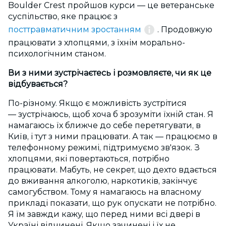
Boulder Crest пройшов курси — це ветеранське
суспільство, яке працює з
посттравматичним зростанням
. Продовжую
працювати з хлопцями, з їхнім морально-
психологічним станом.
Ви з ними зустрічаєтесь і розмовляєте, чи як це
відбувається?
По-різному. Якщо є можливість зустрітися
— зустрічаюсь, щоб хоча б зрозуміти їхній стан. Я
намагаюсь їх ближче до себе перетягувати, в
Київ, і тут з ними працювати. А так — працюємо в
телефонному режимі, підтримуємо зв'язок. З
хлопцями, які повертаються, потрібно
працювати. Мабуть, не секрет, що дехто вдається
до вживання алкоголю, наркотиків, закінчує
самогубством. Тому я намагаюсь на власному
прикладі показати, що рук опускати не потрібно.
Я їм завжди кажу, що перед ними всі двері в
Україні відчинені. Якщо зачинені і їх не