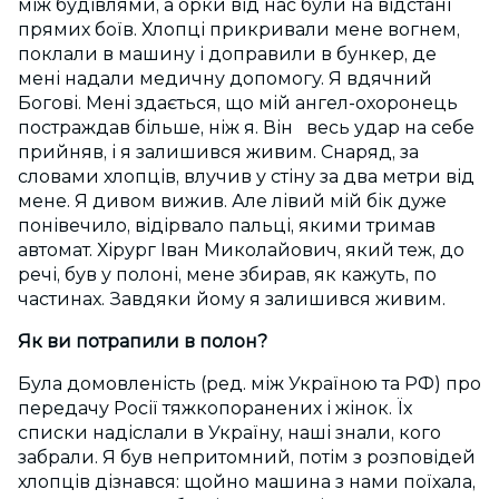
між будівлями, а орки від нас були на відстані
прямих боїв. Хлопці прикривали мене вогнем,
поклали в машину і доправили в бункер, де
мені надали медичну допомогу. Я вдячний
Богові. Мені здається, що мій ангел-охоронець
постраждав більше, ніж я. Він весь удар на себе
прийняв, і я залишився живим. Снаряд, за
словами хлопців, влучив у стіну за два метри від
мене. Я дивом вижив. Але лівий мій бік дуже
понівечило, відірвало пальці, якими тримав
автомат. Хірург Іван Миколайович, який теж, до
речі, був у полоні, мене збирав, як кажуть, по
частинах. Завдяки йому я залишився живим.
Як ви потрапили в полон?
Була домовленість (ред. між Україною та РФ) про
передачу Росії тяжкопоранених і жінок. Їх
списки надіслали в Україну, наші знали, кого
забрали. Я був непритомний, потім з розповідей
хлопців дізнався: щойно машина з нами поїхала,