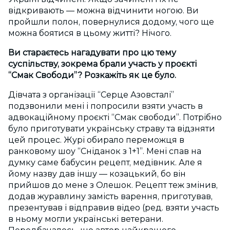
відкривають — можна відчинити ногою. Ви
пройшли полон, повернулися додому, чого ще
можна боятися в цьому житті? Нічого.
Ви стараєтесь нагадувати про цю тему
суспільству, зокрема брали участь у проєкті
“Смак Свободи”? Розкажіть як це було.
Дівчата з організації “Серце Азовсталі”
подзвонили мені і попросили взяти участь в
адвокаційному проєкті “Смак свободи”. Потрібно
було приготувати українську страву та відзняти
цей процес. Журі обирало переможця в
ранковому шоу “Сніданок з 1+1”. Мені спав на
думку саме бабусин рецепт, медівник. Але я
йому назву дав іншу — козацький, бо він
прийшов до мене з Олешок. Рецепт теж змінив,
додав журавлину замість варення, приготував,
презентував і відправив відео (ред. взяти участь
в ньому могли українські ветерани.