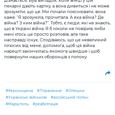
дізнається. Був випадок, коли жінці у цій
пекарні дають картку, а вона дивиться і не може
зрозуміти, що це. Ми почали пояснювати, вона
каже: “Я зрозуміла, прочитала. А яка війна? Де
війна? З ким війна?”. Тобто, є люди, які не знають,
що в Україні війна. Я б ніколи не повірив, якби
мені хтось це просто розповів, але таке
насправді існує. Сподіваюсь, що це невеликий
плюсик від мене, допомога, щоб ця війна
нарешті закінчилась якомога швидше і щоб
повернули наших оборонців з полону.
#Херсонщина
#Поранення
#Олешки
#Українські військові
#російський полон
#Маріуполь
#реабілітація