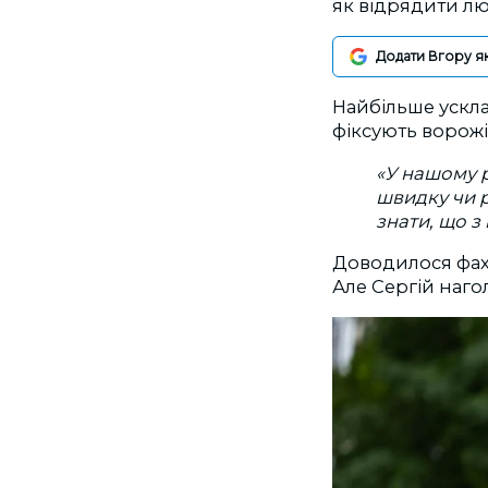
як відрядити лю
Додати Вгору я
Найбільше ускла
фіксують ворожі
«
У нашому р
швидку чи ря
знати, що з
Доводилося фахі
Але Сергій наго