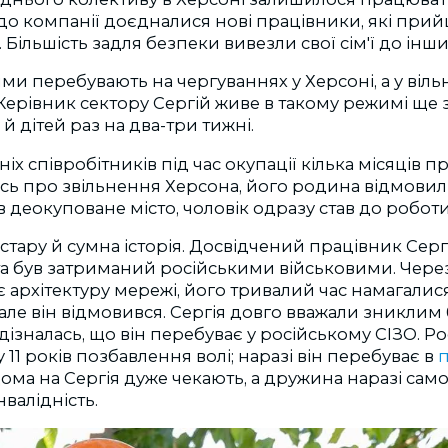
о компанії доєдналися нові працівники, які прий
. Більшість задля безпеки вивезли свої сім'ї до інши
и перебувають на чергуваннях у Херсоні, а у вільн
 Керівник сектору Сергій живе в такому режимі ще з
й дітей раз на два-три тижні.
іх співробітників під час окупації кілька місяців п
сь про звільнення Херсона, його родина відмовили
в деокуповане місто, чоловік одразу став до роботи
встару й сумна історія. Досвідчений працівник Серг
ста був затриманий російськими військовими. Через
нає архітектуру мережі, його тривалий час намагали
але він відмовився. Сергія довго вважали зниклим 
ізналась, що він перебуває у російському СІЗО. Р
11 років позбавлення волі; наразі він перебуває в
п
дома на Сергія дуже чекають, а дружина наразі сам
нвалідність.