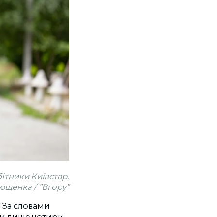
ітники Київстар.
щенка / ”Вгору”
 За словами
ти лише чотири