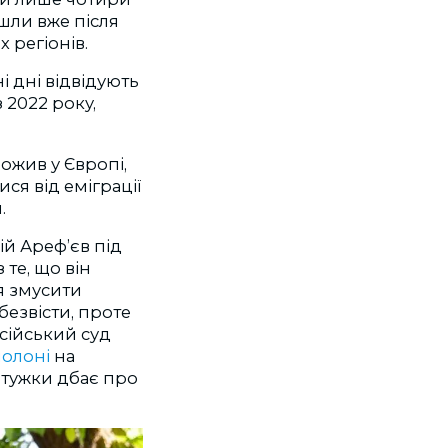
шли вже після
х регіонів.
і дні відвідують
 2022 року,
рожив у Європі,
ся від еміграції
.
ій Ареф’єв під
 те, що він
ся змусити
безвісти, проте
осійський суд
олоні
на
отужки дбає про