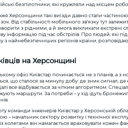
сійські безпілотники, які кружляли над місцем робо
жя Херсонщини такі виїзди давно стали частино
язок. Від стабільності мобільного зв'язку тут залеж
ворити з рідними, а й змога викликати екстрені с
у інформацію під час обстрілів. Про людей, які п
 з найнебезпечніших регіонів країни, розповідаю
зківців на Херсонщині
кому офісі Київстар починається не з планів, а з но
ся, що сталося за минулу добу: де зник сигнал, де 
Далі все відбувається за чітким алгоритмом. Спеціал
жують маршрути. За потреби – у хід ідуть бронежил
нів.
у команди інженерів Київстар у Херсонській обла
дою – начальник сектору розвитку і технічної експл
 із колегами він намагається враховувати кожен фа