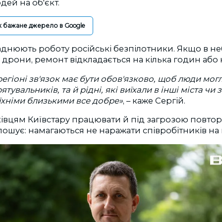
дей на об'єкт.
к бажане джерело в Google
днюють роботу російські безпілотники. Якщо в не
 дрони, ремонт відкладається на кілька годин або н
егіоні зв'язок має бути обов'язково, щоб люди мог
тувальників, та й рідні, які виїхали в інші міста чи
 їхніми близькими все добре
»
, – каже Сергій.
вцям Київстару працювати й під загрозою повторн
лошує: намагаються не наражати співробітників на