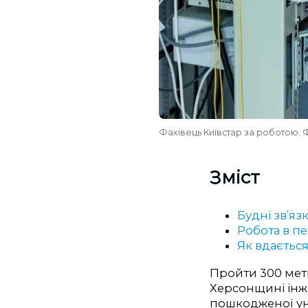
Фахівець Київстар за роботою.
Зміст
Будні зв’яз
Робота в пе
Як вдається
Пройти 300 метр
Херсонщині інже
пошкодженої уна