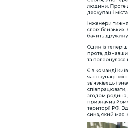
людини. Проте д
деокупації міста
Інженери тижням
своїх близьких.
бачить дружину 
Один із теперішн
проте, дізнавши
та повернулася 
Є в команді Киї
час окупації мі
зв'язківець і з
співпрацювати, 
згодом родина д
призначив йому 
території РФ. В
сина, який має і