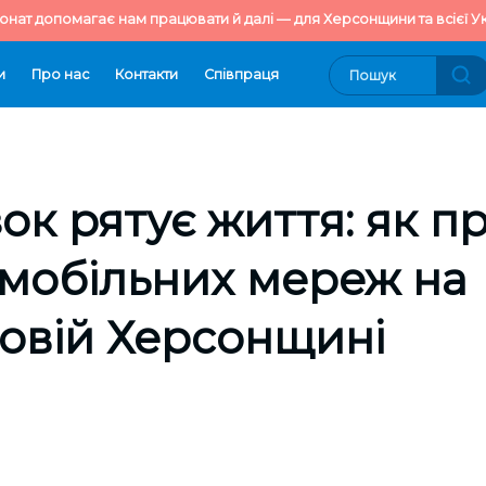
онат допомагає нам працювати й далі — для Херсонщини та всієї Ук
и
Про нас
Контакти
Cпівпраця
зок рятує життя: як 
мобільних мереж на
овій Херсонщині