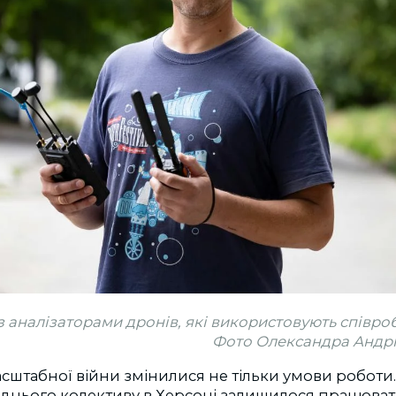
з аналізаторами дронів, які використовують співроб
Фото Олександра Андрю
сштабної війни змінилися не тільки умови роботи.
реднього колективу в Херсоні залишилося працюва