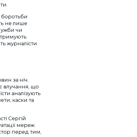
ти.
ю боротьби
ить не лише
лужби чи
ідтримують
ть журналісти
вин за ніч.
є влучання, що
істи аналізують
ети, каски та
сті Сергій
уатації мереж
ктор перед тим,