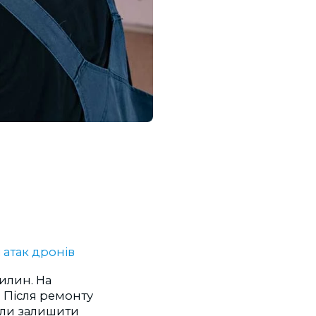
 атак дронів
вилин. На
 Після ремонту
гли залишити