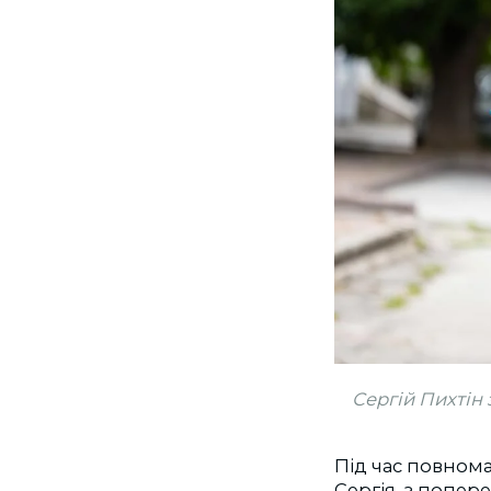
Сергій Пихтін 
Під час повнома
Сергія, з попе