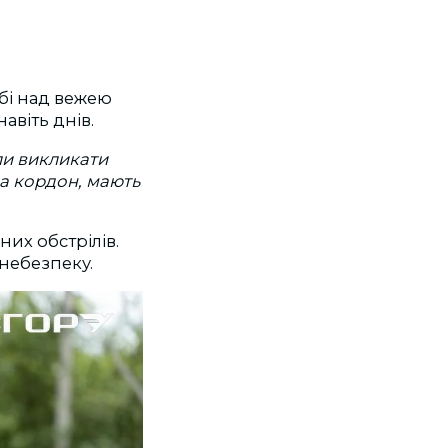
бі над вежею
авіть днів.
ли викликати
 за кордон, мають
их обстрілів.
 небезпеку.