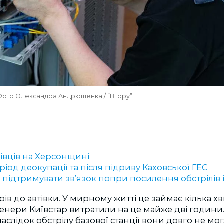
 Фото Олександра Андрющенка / ”Вгору”
ківців на Херсонщині
ріод деокупації та після підриву Каховської ГЕС
 підтримувати зв’язок попри посилення обстрілів і
ів до автівки. У мирному житті це займає кілька х
нери Київстар витратили на це майже дві години.
слідок обстрілу базової станції вони довго не мо