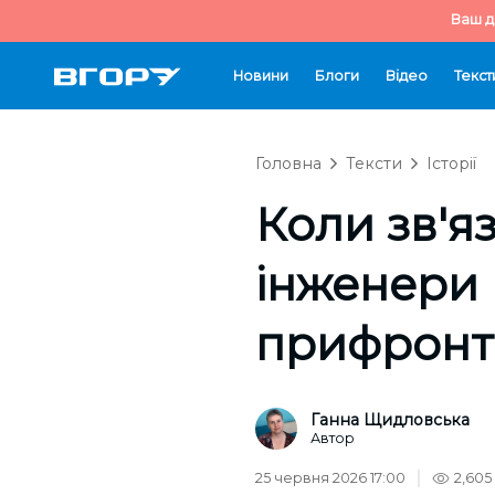
Ваш д
Новини
Блоги
Відео
Текст
Головна
Тексти
Історії
Коли зв'я
інженери 
прифронт
Ганна Щидловська
Автор
25 червня 2026 17:00
2,605