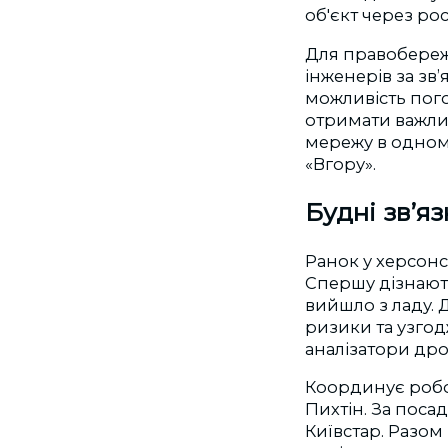
об'єкт через ро
Для правобереж
інженерів за зв’
можливість пого
отримати важлив
мережу в одному
«Вгору».
Будні зв’я
Ранок у херсонсь
Спершу дізнають
вийшло з ладу. 
ризики та узгод
аналізатори дро
Координує робот
Пихтін. За поса
Київстар. Разом