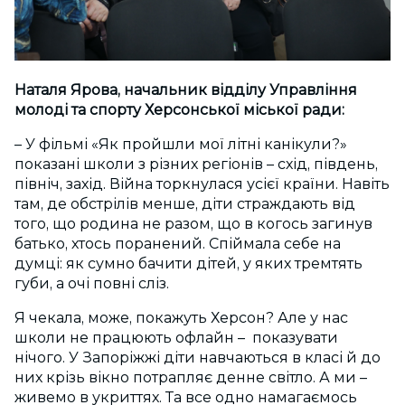
Наталя Ярова, начальник відділу Управління
молоді та спорту Херсонської міської ради:
– У фільмі «Як пройшли мої літні канікули?»
показані школи з різних регіонів – схід, південь,
північ, захід. Війна торкнулася усієї країни. Навіть
там, де обстрілів менше, діти страждають від
того, що родина не разом, що в когось загинув
батько, хтось поранений. Спіймала себе на
думці: як сумно бачити дітей, у яких тремтять
губи, а очі повні сліз.
Я чекала, може, покажуть Херсон? Але у нас
школи не працюють офлайн – показувати
нічого. У Запоріжжі діти навчаються в класі й до
них крізь вікно потрапляє денне світло. А ми –
живемо в укриттях. Та все одно намагаємось