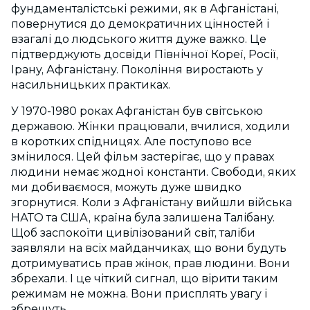
фундаменталістські режими, як в Афганістані,
повернутися до демократичних цінностей і
взагалі до людського життя дуже важко. Це
підтверджують досвіди Північної Кореї, Росії,
Ірану, Афганістану. Покоління виростають у
насильницьких практиках.
У 1970-1980 роках Афганістан був світською
державою. Жінки працювали, вчилися, ходили
в коротких спідницях. Але поступово все
змінилося. Цей фільм застерігає, що у правах
людини немає жодної константи. Свободи, яких
ми добиваємося, можуть дуже швидко
згорнутися. Коли з Афганістану вийшли війська
НАТО та США, країна була залишена Талібану.
Щоб заспокоїти цивілізований світ, таліби
заявляли на всіх майданчиках, що вони будуть
дотримуватись прав жінок, прав людини. Вони
збрехали. І це чіткий сигнал, що вірити таким
режимам не можна. Вони присплять увагу і
збрешуть.