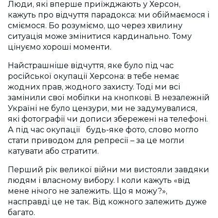
Люди, які вперше приїжджають у Херсон,
кажуть про відчуття парадокса: ми обіймаємося і
сміємося. Бо розуміємо, що через хвилину
ситуація може змінитися кардинально. Тому
цінуємо хороші моменти.
Найстрашніше відчуття, яке було під час
російської окупації Херсона: в тебе немає
жодних прав, жодного захисту. Тоді ми всі
замінили свої мобілки на кнопкові. В незалежній
Україні не було цензури, ми не задумувалися,
які фотографії чи дописи збережені на телефоні.
А під час окупації будь-яке фото, слово могло
стати приводом для репресії – за це могли
катувати або стратити.
Перший рік великої війни ми вистояли завдяки
людям і власному вибору. І коли кажуть «від
мене нічого не залежить. Що я можу?»,
насправді це не так. Від кожного залежить дуже
багато.