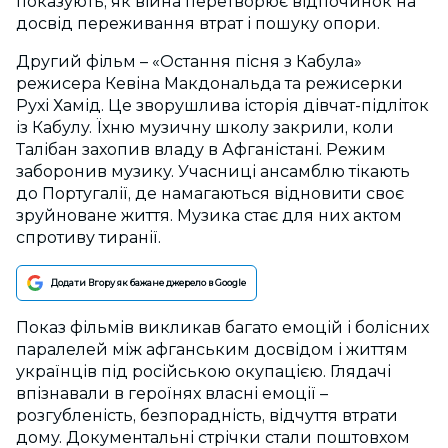
показують, як війна перетворює відпочинок на
досвід переживання втрат і пошуку опори.
Другий фільм – «Остання пісня з Кабула»
режисера Кевіна Макдональда та режисерки
Рухі Хамід. Це зворушлива історія дівчат-підліток
із Кабулу. Їхню музичну школу закрили, коли
Талібан захопив владу в Афганістані. Режим
заборонив музику. Учасниці ансамблю тікають
до Португалії, де намагаються відновити своє
зруйноване життя. Музика стає для них актом
спротиву тиранії.
Додати Вгору як бажане джерело в Google
Показ фільмів викликав багато емоцій і болісних
паралелей між афганським досвідом і життям
українців під російською окупацією. Глядачі
впізнавали в героїнях власні емоції –
розгубленість, безпорадність, відчуття втрати
дому. Документальні стрічки стали поштовхом