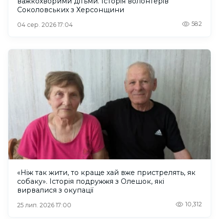
важкохворими дітьми. Історія волонтерів
Соколовських з Херсонщини
582
04 сер. 2026 17:04
«Ніж так жити, то краще хай вже пристрелять, як
собаку». Історія подружжя з Олешок, які
вирвалися з окупації
10,312
25 лип. 2026 17:00