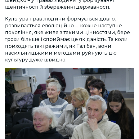
швидко – у правах людини, у формуванні
ідентичності й збереженні державності.
Культура прав людини формується довго,
розвивається еволюційно – кожне наступне
покоління, яке живе з такими цінностями, бере
трохи більше і сприймає це як даність. Та коли
приходять такі режими, як Талібан, вони
насильницькими методами руйнують цю
культуру дуже швидко.