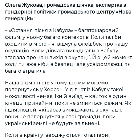
Ольга Жукова, громадська діячка, експертка з
гендерної політики громадського центру «Нова
генерація»:
– «Остання пісня з Кабула» – багатошаровий
фільм, у ньому багато контекстів. Коли таліби
входили в місто – я відчула флешбек про нашу
окупацію. Коли дівчата виїжджали з Кабулу –
згадала про наш вихід з окупації. Й оцей момент,
коли ти вже ніби в безпеці, але усвідомлюєш, як
багато втратила.
Наша відмінність у тому, що ми можемо
повернутись у Херсон. У дівчат із Кабулу такої
можливості немає. Їхній виїзд – квиток в один
кінець, принаймні поки не зміниться режим. Як
і для людей, які зараз виїжджають з окупації:
вони не повернуться у свої громади, поки
українські землі не будуть звільнені.
Коли в країні утверджуються тоталітарні,