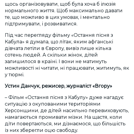
щось організовувати, щоб була хоча б ілюзія
нормального життя. Щоб максимально давати
те, що можливо в цих умовах, і ментально
підтримувати, і розвиватися.
Під час перегляду фільму «Остання пісня з
Кабула» я думала, що літак, яким афганські
дівчата летіли в Європу, вивіз лише кілька
сотень людей. А скільки жінок, дітей
залишилося в країні. І вони не матимуть
можливості ні читати, ні працювати, житимуть, як
у тюрмі.
Устин Данчук, режисер, журналіст «Вгору»
– Фільм «Остання пісня з Кабулу» дуже нагадує
ситуацію з окупованими територіями
Херсонщини, де дітей насильно перевиховують,
намагаються промивати мізки. На щастя, коли
діти повертаються, ми дізнаємося, що більшість
із них зберегли оцю свободу.