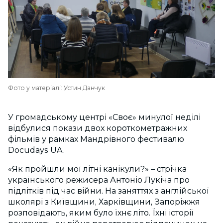
Фото у матеріалі: Устин Данчук
У громадському центрі «Своє» минулої неділі
відбулися покази двох короткометражних
фільмів у рамках Мандрівного фестивалю
Docudays UA.
«Як пройшли мої літні канікули?» – стрічка
українського режисера Антоніо Лукіча про
підлітків під час війни. На заняттях з англійської
школярі з Київщини, Харківщини, Запоріжжя
розповідають, яким було їхнє літо. Їхні історії