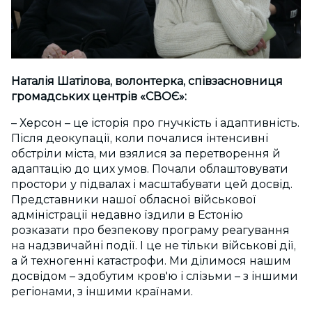
Наталія Шатілова, волонтерка, співзасновниця
громадських центрів «СВОЄ»:
– Херсон – це історія про гнучкість і адаптивність.
Після деокупації, коли почалися інтенсивні
обстріли міста, ми взялися за перетворення й
адаптацію до цих умов. Почали облаштовувати
простори у підвалах і масштабувати цей досвід.
Представники нашої обласної військової
адміністрації недавно їздили в Естонію
розказати про безпекову програму реагування
на надзвичайні події. І це не тільки військові дії,
а й техногенні катастрофи. Ми ділимося нашим
досвідом – здобутим кров'ю і слізьми – з іншими
регіонами, з іншими країнами.