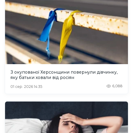
З окупованої Херсонщини повернули дівчинку,
яку батьки ховали від росіян
6,088
01 сер. 2026 14:35