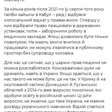
За кілька років після 2021-го (у серпні того року
таліби зайшли в Кабул. – ред.) відбувся
колосальний відкат у правах жінок. Спершу у
них відібрали право працювати в державних
установах, потім – заборонили роботу в
медичних закладах. Жінці дозволено бути тільки
повитухою. Не мають змоги вчитися й
працювати, не можуть з'являтися в публічному
просторі без супроводу чоловіка.
Для нас це сигнал, що у царині прав людини не
можна розслаблятися. Консервативні рухи не
дрімають, навіть в Україні. Якщо здається, що у
нас такого не може бути, це не так. У Криму й на
окупованій частині Донецької й Луганської
областей з 2014-го вже виросло покоління, які
здобули освіту в російській школі. Ці діти
виросли, не знаючи, що таке Україна, не маючи
досвіду українського навчання. Відкат стається