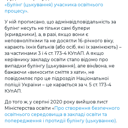
«Булінг (цькування) учасника освітнього
процесу»
.
У ній прописано, що адмінвідповідальність за
булінг несуть не тільки самі булери
(кривдники), а, в разі, якщо вони є
неповнолітніми та не досягли 16-річного віку,
карають їхніх батьків (або осіб, які їх замінюють) –
за частинами 3 і 4 ст. 173-4 КУпАП. А якщо
керівнику закладу освіти стало відомо про
випадки булінгу (цькування), але він/вона, не
бажаючи «виносити сміття з хати», не
повідомляє про це підрозділ Національної
поліції України – це карається за ч. 5 ст. 173-4
КУпАП.
До того ж, у серпні 2020 року вийшов лист
Міністерства освіти «
Про створення безпечного
освітнього середовища в закладі освіти та
попередження і протидії булінгу (цькуванню)
.