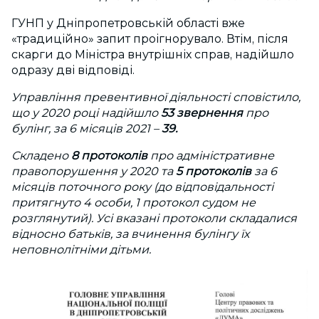
ГУНП у Дніпропетровській області вже
«традиційно» запит проігнорувало. Втім, після
скарги до Міністра внутрішніх справ, надійшло
одразу дві відповіді.
Управління превентивної діяльності сповістило
,
що у 2020 році надійшло
53 звернення
про
булінг, за 6 місяців 2021 –
39.
Складено
8 протоколів
про адміністративне
правопорушення у 2020 та
5 протоколів
за 6
місяців поточного року (до відповідальності
притягнуто 4 особи, 1 протокол судом не
розглянутий). Усі вказані протоколи складалися
відносно батьків, за вчинення булінгу їх
неповнолітніми дітьми.