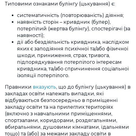
Типовими ознаками булінгу (цькування) є:
систематичність (повторюваність) діяння;
наявність сторін – кривдник (булер),
потерпілий (жертва булінгу), спостерігачі (за
наявності);
дії або бездіяльність кривдника, наслідком
яких є заподіяння психічної та/або фізичної
шкоди, приниження, страх, тривога,
підпорядкування потерпілого інтересам
кривдника, та/або спричинення соціальної
ізоляції потерпілого.
Правники
вказують
, що до булінгу (цькування) в
закладах освіти належать випадки, які
відбуваються безпосередньо в приміщенні
закладу освіти та на прилеглих територіях
(включно з навчальними приміщеннями,
спортзалами, коридорами, роздягальнями,
вбиральнями, душовими кімнатами, їдальнями
тощо) та (або) за межами закладу освіти в