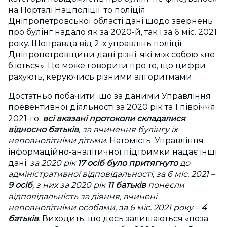
на Порталі Нацполіції, то поліція
Дніпропетровської області дані щодо звернень
про булінг надало як за 2020-й, так і за 6 міс. 2021
року. Щоправда від 2-х управлінь поліції
Дніпропетровщини дані різні, які між собою «не
б’ються». Це може говорити про те, що цифри
рахують, керуючись різними алгоритмами.
Достатньо побачити, що за даними Управління
превентивної діяльності за 2020 рік та 1 півріччя
2021-го:
в
сі вказані протоколи складалися
відносно батьків
, за вчинення булінгу їх
неповнолітніми дітьми.
Натомість, Управління
інформаційно-аналітичної підтримки надає інші
дані:
за 2020 рік
17 осіб було притягнуто
до
адміністративної відповідальності, за 6 міс. 2021 –
9 осіб
, з них за 2020 рік
11 батьків
понесли
відповідальність за діяння, вчинені
неповнолітніми особами, за 6 міс. 2021 року –
4
батьків
.
Виходить, що десь залишаються «поза