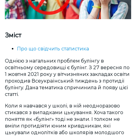
Зміст
Про що свідчить статистика
Однією з нагальних проблем булінгу в
освітньому середовищі є булінг. З 27 вересня по
1 жовтня 2021 року у вітчизняних закладах освіти
проходив Всеукраїнський тиждень з протидії
булінгу. Дана тематика спричинила й появу цієї
статті.
Коли я навчався у школі, в ній неодноразово
стикався з випадками цькування. Хоча такого
поняття як «булінг» тоді не знали. І толком не
вміли протидіяти юним кривдникам, які
цькували однолітків або школярів молодшого