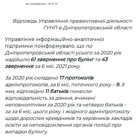
Відповідь Управління превентивної діяльності
ГУНП в Дніпропетровській області
Управління інформаційно-аналітичної
підтримки поінформувало, що
по
Дніпропетровській області усього за 2020 рік
надійшло
61 звернення про булінг
та
43
звернення
за 6 міс. 2021 року.
За 2020 рік складено
17 протоколів
адмінпротоколів, за 6 міс. поточного року –
9.
З
них, відповідно
11 батьків
понесли
відповідальність за діяння, вчинені
неповнолітніми за 2020 рік та четверо батьків -
за за 6 міс. цього року. І жодного адмінпротоколу
щодо дорослих кривдників та керівників закладів
освіти за неповідомлення органів поліції про
випадки булінгу.