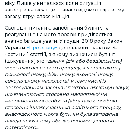
віку. Лише у випадкахх, коли ситуація
загострювалася і це ставало відомо широкому
загалу, втручалася міліція…
Сьогодні питанню запобігання булінгу та
реагуванню на його прояви приділяється
значно більше уваги. У грудні 2018 року Закон
України
«Про освіту»
доповнили пунктом 3-1
частини 1 статті 1, в якому визначили булінг
(цькування) як:
«діяння (дія або бездіяльність)
учасників освітнього процесу, які полягають у
психологічному, фізичному, економічному,
сексуальному насильстві, у тому числі із
застосуванням засобів електронних комунікацій,
що вчиняються стосовно малолітньої чи
неповнолітньої особи та (або) такою особою
стосовно інших учасників освітнього процесу,
внаслідок чого могла бути чи була заподіяна
шкода психічному або фізичному здоров’ю
потерпілого»
.