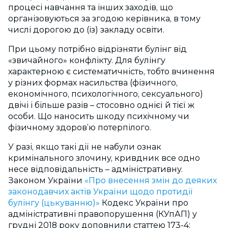
процесі навчання та інших заходів, що
організовуються за згодою керівника, в тому
числі дорогою до (із) закладу освіти.
При цьому потрібно відрізняти булінг від
«звичайного» конфлікту. Для булінгу
характерною є систематичність, тобто вчинення
у різних формах насильства (фізичного,
економічного, психологічного, сексуального)
двічі і більше разів – стосовно однієї й тієї ж
особи. Що наносить шкоду психічному чи
фізичному здоров’ю потерпілого.
У разі, якщо такі дії не набули ознак
кримінального злочину, кривдник все одно
несе відповідальність – адміністративну.
Законом України
«Про внесення змін до деяких
законодавчих актів України щодо протидії
булінгу (цькуванню)»
Кодекс України про
адміністративні правопорушення (КУпАП) у
грудні 2018 року доповнили статтею 173-4: