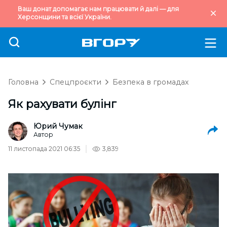
Ваш донат допомагає нам працювати й далі — для
Херсонщини та всієї України.
Головна
Спецпроєкти
Безпека в громадах
Як рахувати булінг
Юрий Чумак
Автор
11 листопада 2021 06:35
3,839