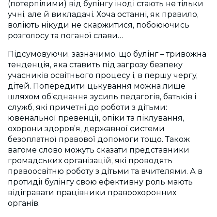
(потерпілими) від булінгу іноді стають не тільки
учні, але й викладачі. Хоча останні, як правило,
воліють нікуди не скаржитися, побоюючись
розголосу та поганої слави…
Підсумовуючи, зазначимо, що булінг – тривожна
тенденція, яка ставить під загрозу безпеку
учасників освітнього процесу і, в першу чергу,
дітей. Попередити цькування можна лише
шляхом об’єднання зусиль педагогів, батьків і
служб, які причетні до роботи з дітьми:
ювенальної превенції, опіки та піклування,
охорони здоров’я, державної системи
безоплатної правової допомоги тощо. Також
вагоме слово можуть сказати представники
громадських організацій, які проводять
правоосвітню роботу з дітьми та вчителями. А в
протидії булінгу свою ефективну роль мають
відігравати працівники правоохоронних
органів.