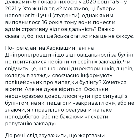
дужками» 6 покараних осіб у 2020 році та 5 – у
2021-у. Хто ж ці люди? Можливо, ці булери –
неповнолітні учні (студенти), однак яким
виповнилося 16 років, тому вони понесли
адміністративну відповідальність? Важко
сказати, бо, поліцейська статистика це не фіксує.
По-третє, ані на Харківщині, ані на
Дніпропетровщині до відповідальності за булінг
не притягалися керівники освітніх закладів. Чи
свідчить це, що шановні директори шкіл, ліцеїв,
коледжів завжди своєчасно інформують
поліцейських про випадки булінгу? Хочеться
вірити. Але не дуже віриться. Оскільки
неодноразово доводилося чути про ситуації з
булінгом, на які педагоги «закривали очі», або не
знаючи, як правильно реагувати на таке
неподобство, або не бажаючи «псувати
репутацію закладу».
До речі, слід зауважити, що жертвами