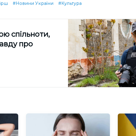
ірш
#Новини України
#Культура
ою спільноти,
равду про