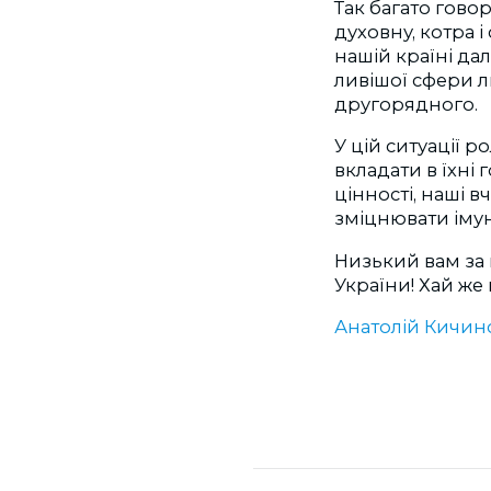
Так багато гово
духовну, котра 
нашій країні дал
ливішої сфери л
другорядного.
У цій ситуації 
вкладати в їхні 
цінності, наші 
зміцнювати імун
Низький вам за 
України! Хай же 
Анатолій Кичин