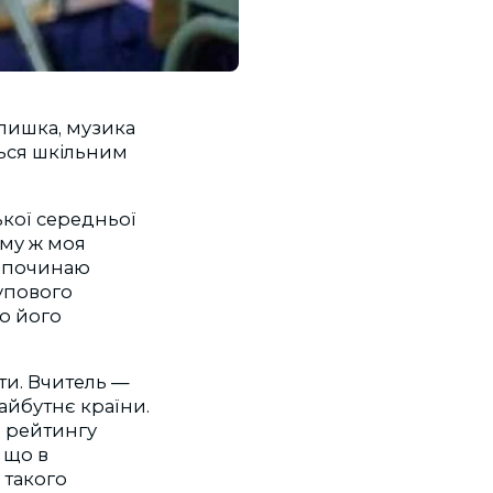
алишка, музика
ься шкільним
ької середньої
ому ж моя
ли починаю
тупового
що його
ити. Вчитель —
айбутнє країни.
в рейтингу
 що в
 такого