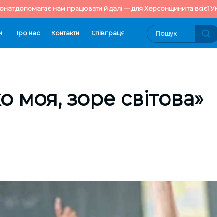
онат допомагає нам працювати й далі — для Херсонщини та всієї Ук
и
Про нас
Контакти
Cпівпраця
о моя, зоре світова»