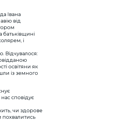
да Івана
авію від
ктором
а батьківщині
олярем, і
ю. Відчувалося:
мовідданою
ті освітяни як
йшли із земного
снує
з нас сповідує
жить, чи здорове
м похвалитись