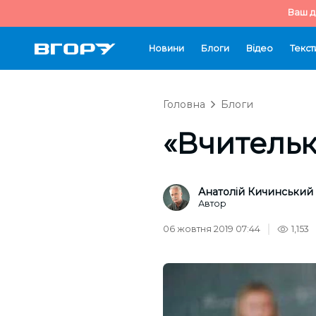
Ваш д
Новини
Блоги
Відео
Текст
Головна
Блоги
«Вчительк
Анатолій Кичинський
Автор
06 жовтня 2019 07:44
1,153