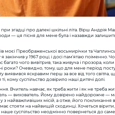
а при згадці про далекі шкільні літа. Вірш Андрія М
оди — ця пісня для мене була і назавжди залишит
елів моєї Преображенської восьмирічки та Чаплинс
я закінчив у 1967 році, і досі пам’ятаю поіменно. Ч
час багато чого вивітрив, така живуча і прозора, ко
ні роки? Очевидно, тому, що для мене період пос
ту виявився яскравим перш за все від того світла, 
і, кому суспільство довірило наші дитячі долі.
ння. Вчитель навчає, як треба жити і як не треба ж
тель — вихователь. Йому довірено найдорожче — м
у з найважливіших місій, а отже, його покликання 
має стояти на найвищій сходинці. Хочеться вірити,
 наше суспільство неодмінно повернеться до саме