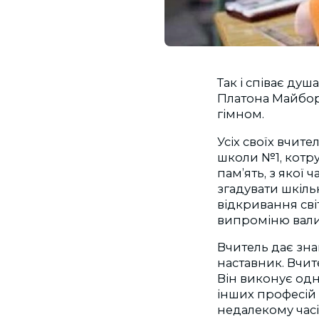
Так і співає душ
Платона Майбор
гімном.
Усіх своїх вчит
школи №1, котру 
пам’ять, з якої 
згадувати шкіль
відкривання сві
випроміню вали т
Вчитель дає зна
наставник. Вчи
Він виконує одн
інших професій 
недалекому часі