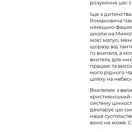
розуміння цієї 
Іще з дитинства
Романовича Чама
німецько-фашис
школи на Микола
моєї матусі, ме
щоразу від тамт
го вчителя, а м
вчитель для них
працею та висок
мого рідного Ча
шляху на небесни
Вчителем з вели
християнський св
систему цінност
декларує цю сис
наше суспільств
воно не може. 