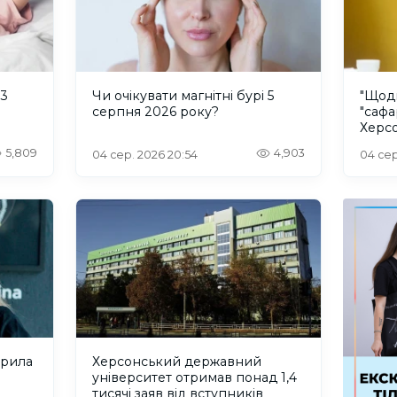
 3
Чи очікувати магнітні бурі 5
"Щод
серпня 2026 року?
"сафа
Херсо
росій
5,809
4,903
04 сер. 2026 20:54
04 сер
крила
Херсонський державний
університет отримав понад 1,4
тисячі заяв від вступників