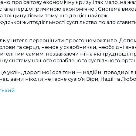
рено про світову економічну кризу і так мало, на жа
і стала першопричиною економічної. Система вихов
а тріщину тільки тому, що до цієї найваж-
юдської життєдіяльності суспільство по ало ставит
роль учителя переоцінити просто неможливо. Допо
голови та серця, немов у скарбнички, необхідні зна
вчителі тим самим, незважаючи ні на які труднощі,
ну систему нашого ослабленого суспільного орган
це уклін, дорогі мої освітяни — надійні поводирі в
над вами ніколи не гасне сузір’я Віри, Надії та Любо
ський
.