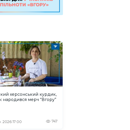
акий херсонський курдик,
к народився мерч “Вгору”
747
. 2026 17:00