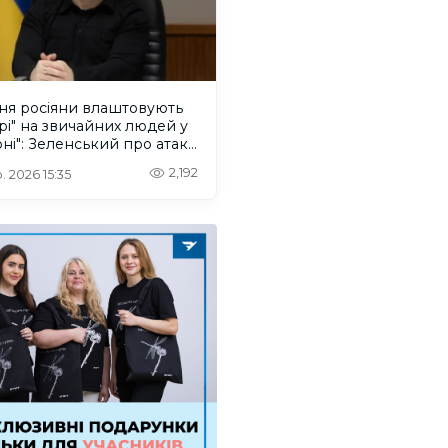
ня росіяни влаштовують
рі" на звичайних людей у
ні": Зеленський про атаку
ського дрона
2,192
. 2026 15:35