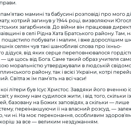
справи.
 пам’ятаю мамині та бабусині розповіді про мого ді
ту, котрий загинув у 1944 році, визволяючи Югосл
тських загарбників. До війни він працював дире
ївщині в селі Рідна Хата Братського району. Там, н
ні пощастило побувати і малим, і вже дорослішим шк
ешніх селян чув такі шанобливі слова про їхньо-
ого дідуся, від яких серце переповнювалося гордіст
 — це щось від Бога. Саме такий образ учителя са
ою моральністю утверджували в людській свідомос
плинського району, так і всієї України, котрі пере
й. Світла ж їм пам’ять на всі часи!
кої літери був Ісус Христос. Завдяки його вченню і
іт, у якому нам судилося жити, і від того, скільки і
ей, базовану на Божих заповідях, а скільки — лише
тему, переінакшуючи її на власний розсуд, — зале
о, чи ні. На моє переконання, особливим здоров’я
Скоріш за все — великим нездужанням.