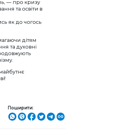
ль, — про кризу
ання та освіти в
ись як до чогось
магаючи дітям
ння та духовні
 продовжують
ізму.
 майбутнє
ві!
Поширити: