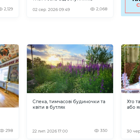
2,129
2,068
02 сер. 2026 09:49
Спека, тимчасові будиночки та
Хто т
квіти в бутлях
або я
298
350
22 лип. 2026 17:00
30 чер