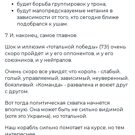
будет борьба группировок у трона,
будут малопредсказуемые метания в
зависимости от того, кто сегодня ближе
подобрался к ушам.
7. И, наконец, самое главное.
Шок и иллюзия «тотальной победы» (73!) очень
скоро пройдёт: и у его оппонентов, и у его
союзников, и у нейтралов.
Очень скоро все увидят, что король - слабый,
голый, управляемый, зависимый, неуверенный,
боязливый. «Команда» - развалена и воюет друг
с другом.
Вот тогда политическая схватка начнётся
вполную. Она может быть не сильно видимой
(хотя это Украина), но тотальной.
Наш корабль сильно помотает на курсе, но тем
интереснее.