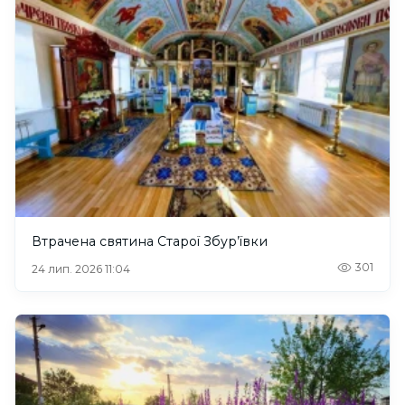
Втрачена святина Старої Збур’ївки
301
24 лип. 2026 11:04