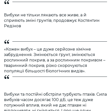
Вибухи не тільки лякають все живе, а й
сприяють зміні ґрунтів, продовжує Костянтин
Редінов
«Кожен вибух – це дуже серйозне хімічне
забруднення. Змінюється ґрунт, змінюється
рослинний покрив, а за рослинним покривом –
тваринний покрив, різко скорочуються
популяції більшості біологічних видів».
Вибухи та постійні обстріли турбують птахів. Сила
вибухів часом досягає 100 дБ, це теж дуже
потужний вплив, який не дає птахам ні
відпочивати, ні гніздиться. І про ще один