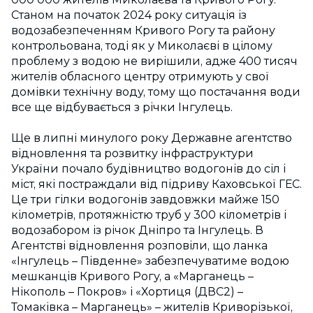
Станом на початок 2024 року ситуація із
водозабезпеченням Кривого Рогу та району
контрольована, тоді як у Миколаєві в цілому
проблему з водою не вирішили, адже 400 тисяч
жителів обласного центру отримують у свої
домівки технічну воду, тому що постачання води
все ще відбувається з річки Інгулець.
Ще в липні минулого року Державне агентство
відновлення та розвитку інфраструктури
України почало будівництво водогонів до сіл і
міст, які постраждали від підриву Каховської ГЕС.
Це три гілки водогонів завдовжки майже 150
кілометрів, протяжністю труб у 300 кілометрів і
водозабором із річок Дніпро та Інгулець. В
Агентстві відновлення розповіли, що ланка
«Інгулець – Південне» забезпечуватиме водою
мешканців Кривого Рогу, а «Марганець –
Нікополь – Покров» і «Хортиця (ДВС2) –
Томаківка – Марганець» – жителів Криворізької,