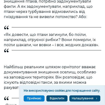
знищення птахів, потрібно задокументувати
факти. А як задокументувати, наприклад, що
птахи через турбування відмовились від
гніздування та не вивели потомство? Або:
«Як довести, що птахи загинули, бо поїли,
наприклад, отруєної рибки? Вони померли, їх
поїли шакали, чи вовки – і все, жодних доказів».
Найбільш реальним шляхом орнітолог вважає
документування знищення оселищ, особливо
на заповідних територіях. Він розповідає, що
існують відповідні такси, за якими можна
рахувати деякі (далеко не всі) екологічні збитки:
Ми використовуємо cookies для покращення сайту.
Приймаю
Відхилити
Налаштування