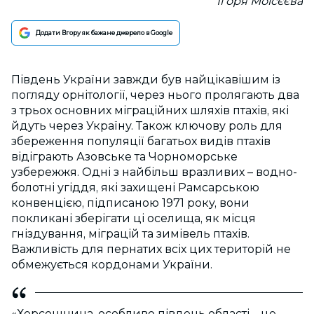
Ігоря Моісєєва
Додати Вгору як бажане джерело в Google
Південь України завжди був найцікавішим із
погляду орнітології, через нього пролягають два
з трьох основних міграційних шляхів птахів, які
йдуть через Україну. Також ключову роль для
збереження популяції багатьох видів птахів
відіграють Азовське та Чорноморське
узбережжя. Одні з найбільш вразливих – водно-
болотні угіддя, які захищені Рамсарською
конвенцією, підписаною 1971 року, вони
покликані зберігати ці оселища, як місця
гніздування, міграцій та зимівель птахів.
Важливість для пернатих всіх цих територій не
обмежується кордонами України.
«Херсонщина, особливо південь області – це