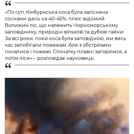
«По суті, Кінбурнська коса була заліснена
соснами десь на 40-45%, плюс відомий
Волижин ліс, що належить Чорноморському
заповіднику, природні вільхові та дубові гайки.
За всі роки, поки коса була заповідною, ми весь
час запобігали пожежам. Але з обстрілами
почалися і пожежі. Спочатку плавні загорілися, а
потім ліси» – розповідає науковець.