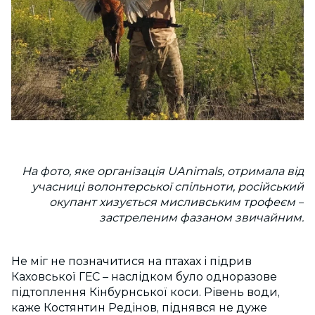
На фото, яке організація UAnimals, отримала від
учасниці волонтерської спільноти, російський
окупант хизується мисливським трофеєм –
застреленим фазаном звичайним.
Не міг не позначитися на птахах і підрив
Каховської ГЕС – наслідком було одноразове
підтоплення Кінбурнської коси. Рівень води,
каже Костянтин Редінов, піднявся не дуже