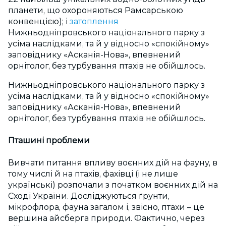
планети, що охороняються Рамсарською
конвенцією); і
затоплення
Нижньодніпровського національного парку з
усіма наслідками, та й у відносно
«
спокійному»
заповіднику
«
Асканія-Нова», впевнений
орнітолог, без турбування птахів не обійшлось.
Нижньодніпровського національного парку з
усіма наслідками, та й у відносно «спокійному»
заповіднику «Асканія-Нова», впевнений
орнітолог, без турбування птахів не обійшлось.
Пташині проблеми
Вивчати питання впливу воєнних дій на фауну, в
тому числі й на птахів, фахівці (і не лише
українські) розпочали з початком воєнних дій на
Сході України. Досліджуються ґрунти,
мікрофлора, фауна загалом і, звісно, птахи – це
вершина айсберга природи. Фактично, через