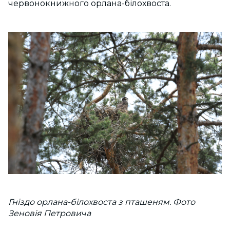
червонокнижного орлана-білохвоста.
Гніздо орлана-білохвоста з пташеням. Фото
Зеновія Петровича