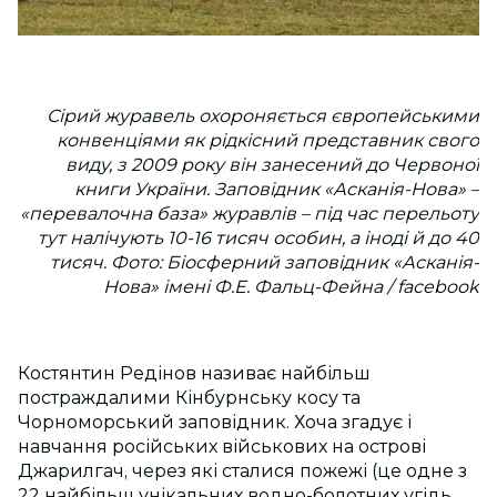
Сірий журавель охороняється європейськими
конвенціями як рідкісний представник свого
виду, з 2009 року він занесений до Червоної
книги України. Заповідник «Асканія-Нова» –
«перевалочна база» журавлів – під час перельоту
тут налічують 10-16 тисяч особин, а іноді й до 40
тисяч. Фото: Біосферний заповідник «Асканія-
Нова» імені Ф.Е. Фальц-Фейна / facebook
Костянтин Редінов називає найбільш
постраждалими Кінбурнську косу та
Чорноморський заповідник. Хоча згадує і
навчання російських військових на острові
Джарилгач, через які сталися пожежі (це одне з
22 найбільш унікальних водно-болотних угідь