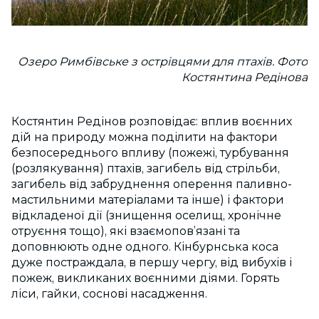
Озеро Римбівське з острівцями для птахів. Фото
Костянтина Редінова
Костянтин Редінов розповідає: вплив воєнних
дій на природу можна поділити на фактори
безпосереднього впливу (пожежі, турбування
(розлякування) птахів, загибель від стрільби,
загибель від забруднення оперення паливно-
мастильними матеріалами та інше) і фактори
відкладеної дії (знищення оселищ, хронічне
отруєння тощо), які взаємопов’язані та
доповнюють одне одного. Кінбурнська коса
дуже постраждала, в першу чергу, від вибухів і
пожеж, викликаних воєнними діями. Горять
ліси, гайки, соснові насадження.