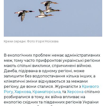
Крехи середні. Фото Ігоря Моісєєва
В екологічних проблем немає адміністративних
меж, тому часто прифронтові українські регіони
мають спільні виклики, спричинені війною.
Дамба, підірвана в одному регіоні, може
залишити без водопостачання кілька інших, а
кліматичні зміни відчуваються за межами
регіону, де вони сталися. Журналісти з
Кривого
Рогу
,
Харкова
,
Краматорська
, та
Херсона
спільно
розбиралися в тому, як війна впливає на
екологію східних та південних регіонів України