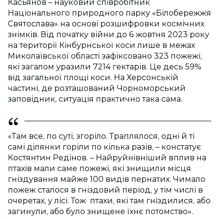
Касьянов – науковий співробітник
Національного природного парку «Білобережжя
Святослава» на основі розшифровки космічних
знімків. Від початку війни до 6 жовтня 2023 року
на території Кінбурнської коси лише в межах
Миколаївської області зафіксовано 323 пожежі,
які загалом уразили 7214 гектарів. Це десь 59%
від загальної площі коси. На Херсонській
частині, де розташований Чорноморський
заповідник, ситуація практично така сама.
«Там все, по суті, згоріло. Траплялося, одні й ті
самі ділянки горіли по кілька разів, – констатує
Костянтин Редінов. – Найруйнівніший вплив на
птахів мали саме пожежі, які знищили місця
гніздування майже 100 видів пернатих. Чимало
пожеж сталося в гніздовий період, у тім числі в
очеретах, у лісі. Тож птахи, які там гніздилися, або
загинули, або було знищене їхнє потомство».