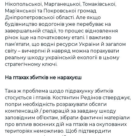
Нікопольської, Марганецької, Томаківської,
Мар’янської та Покровської громад
Дніпропетровської області. Але якщо
будівництво водогонів уже перебуває на
завершальній стадії, то процес відновлення
річок іще на початковому етапі. І важливо
пам’ятати, що водні ресурси України й загалом
світу – вичерпні й навряд можна порахувати
реальну шкоду українській екології в цьому
стратегічному ключі.
На птахах збитків не нарахуєш
Така ж проблема щодо підрахунку збитків
стосується і птахів. Костянтин Редінов стверджує,
попри необхідність розрахувати обсяги
компенсацій / репарацій за завдану шкоду
заповідним об'єктам, зібрати фактичні матеріали
про вплив воєнних дій на птахів на окупованих
територіях неможливо. Щоб підтвердити