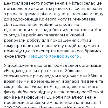
централізованого постачання в містах і селах, це
призвело до екстрених рішень та качання води
з річок, зокрема з річки Інгулець постачали воду
до водосховища Кривого Рогу та Миколаєва.
Для довкілля це неабияка шкода, на
відновлення якої знадобляться десятиліття. Але
сьогодні в регіонах та загалом в Україні
розпочали роботу для покращення ситуації,
тому про швидкість розвитку подій та думки з
приводу цього експертів детально розібралися
журналісти
“Першого Криворізького”
.
У дослідженні екологів громадської організації
«Екодія» ідеться про те, що найбільше
споживають прісну воду й водночас є найбільш
вразливими до зменшення її запасів південні та
східні області України. А підтвердження цього
факту відбулося відразу після теракту російської
армії на Каховській ГЕС, коли почалися значні
проблеми зі стабільним водопостачанням для 1
000 000 жителів Миколаєва та Кривого Рогу.