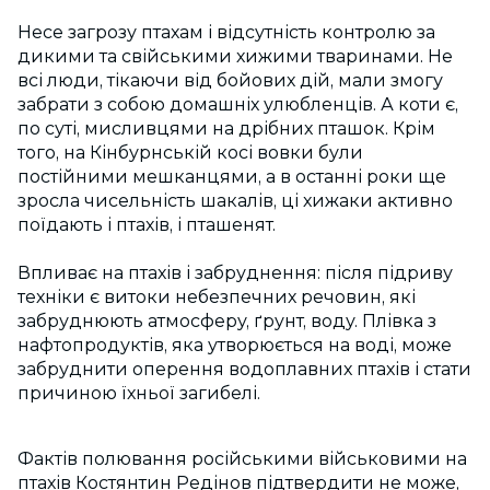
Несе загрозу птахам і відсутність контролю за
дикими та свійськими хижими тваринами. Не
всі люди, тікаючи від бойових дій, мали змогу
забрати з собою домашніх улюбленців. А коти є,
по суті, мисливцями на дрібних пташок. Крім
того, на Кінбурнській косі вовки були
постійними мешканцями, а в останні роки ще
зросла чисельність шакалів, ці хижаки активно
поїдають і птахів, і пташенят.
Впливає на птахів і забруднення: після підриву
техніки є витоки небезпечних речовин, які
забруднюють атмосферу, ґрунт, воду. Плівка з
нафтопродуктів, яка утворюється на воді, може
забруднити оперення водоплавних птахів і стати
причиною їхньої загибелі.
Фактів полювання російськими військовими на
птахів Костянтин Редінов підтвердити не може,