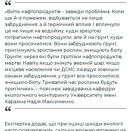
«Витік нафтопродуктів – завжди проблема. Коли
ще й із пожежею, відбувається не лише
забруднення, а й термічний вплив. І вплинуло
це не лише на водойму, куди зрештою
потрапили нафтопродукти, але й на ґрунт, куди
вони просочилися. Вони забруднюють ґрунт,
пригнічують зростання рослин, знищують біоту.
Ґрунти, через які були протоки нафтопродуктів,
мертві. Навіть якщо знімуть верхній шар, якщо
місцеве населення чи ДСНС ліквідує зовнішні
ознаки забруднення, у ґрунт все просочилося,
знищило біоту. Тривалий час рослини будуть
пригнічені», – пояснює завідувачка кафедри
екологічного моніторингу Університету імені
Каразіна Надія Максименко.
Експертка додає, що при оцінці шкоди екології
часто розраховують, скільки врожаю втрачено на