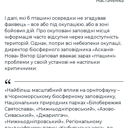
Настаченка
І далі, які б пташині осередки не згадував
фахівець – все або під окупацією, або в зоні
бойових дій. Про окуповані заповідні місця
інформація часто відсутня через недоступність
територій. Однак, попри всі небезпеки окупації,
директор біосферного заповідника «Асканія-
Нова» Віктор Шаповал вважає зараз «пташині»
проблеми у своїй установі не настільки
критичними:
«Найбільш масштабний вплив на орнітофауну –
в Чорноморському біосферному заповіднику,
Національних природних парках «Білобережжя
Святослава», «Нижньодніпровський», «Азово-
Сиваський», «Джарилгач»,
«Нижньодніпровський», Регіональному
ландшафтному парку «Кінбурнська коса», де