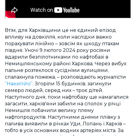
Втім, для Харківщини це не єдиний епізод
впливу на довкілля, коли наслідки важко
порахувати лінійно – зовсім як шкоду птахам
півдня. Уночі 9 лютого 2024 року росіяни
вдарили безпілотниками по нафтобазі в
Немишлянському районі Харкова. Через вибух
пальне розтеклося сусідніми вулицями,
спалахнула пожежа, – розповідають журналісти
“Накипіло”
. Згоріли 15 будинків, загинули
семеро людей, серед них – троє дітей.
Наступного дня, поки нафтобазу ще намагалися
загасити, харків'яни забили на сполох: у річці
Немишля побачили велику пляму
нафтопродуктів. Наступними днями плівку з
палива виявили в річках Уди, Лопань і Харків –
тобто в усіх основних водних артеріях міста. За