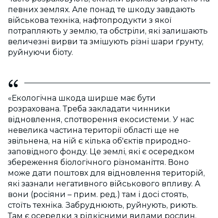
певних землях. Але понад те шкоду завдають
військова техніка, нафтопродукти з якої
потрапляють у землю, та обстріли, які залишають
величезні вирви та змішують різні шари ґрунту,
руйнуючи біоту.
«Екологічна шкода ширше має бути
розрахована. Треба закладати чинники
відновлення, спотворення екосистеми. У нас
невелика частина території області ще не
звільнена, на ній є кілька об'єктів природно-
заповідного фонду. Це землі, які є осередком
збереження біологічного різноманіття. Воно
може дати поштовх для відновлення територій,
які зазнали негативного військового впливу. А
вони (росіяни – прим. ред.) там і досі стоять,
стоїть техніка. Забруднюють, руйнують, риють.
Там є осередки з рідкісними видами рослин,