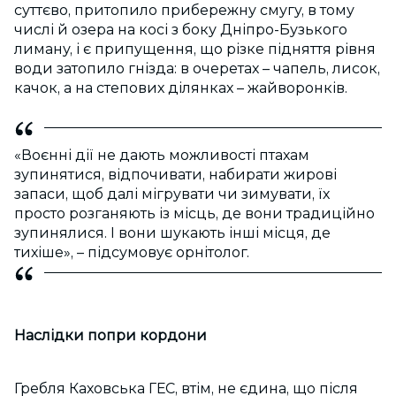
суттєво, притопило прибережну смугу, в тому
числі й озера на косі з боку Дніпро-Бузького
лиману, і є припущення, що різке підняття рівня
води затопило гнізда: в очеретах – чапель, лисок,
качок, а на степових ділянках – жайворонків.
«Воєнні дії не дають можливості птахам
зупинятися, відпочивати, набирати жирові
запаси, щоб далі мігрувати чи зимувати, їх
просто розганяють із місць, де вони традиційно
зупинялися. І вони шукають інші місця, де
тихіше», – підсумовує орнітолог.
Наслідки попри кордони
Гребля Каховська ГЕС, втім, не єдина, що після