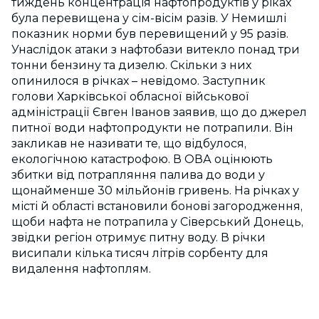
тиждень концентрація нафтопродуктів у ріках
була перевищена у сім-вісім разів. У Немишлі
показник норми був перевищений у 95 разів.
Унаслідок атаки з нафтобази витекло понад три
тонни бензину та дизелю. Скільки з них
опинилося в річках – невідомо. Заступник
голови Харківської обласної військової
адміністрації Євген Іванов заявив, що до джерел
питної води нафтопродукти не потрапили. Він
закликав не називати те, що відбулося,
екологічною катастрофою. В ОВА оцінюють
збитки від потрапляння палива до води у
щонайменше 30 мільйонів гривень. На річках у
місті й області встановили бонові загородження,
щоби нафта не потрапила у Сіверський Донець,
звідки регіон отримує питну воду. В річки
висипали кілька тисяч літрів сорбенту для
видалення нафтоплям.