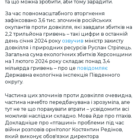
та що можна зробити, аби тому зарадити.
За час повномасштабного вторгнення
зафіксовано 3,6 тис. злочинів російських
окупантів проти довкілля, які завдали збитків на
2,2 трильйона гривень – такі цифри в останній
день січня 2024 року
озвучив
міністр захисту
довкілля і природних ресурсів Руслан Стрілець.
Загальна сума екологічних збитків Херсонщини
на 1 лютого 2024 року складає понад 3,4
мільярда гривень – про це
повідомляє
Державна екологічна інспекція Південного
округу.
Частина цих злочинів проти довкілля очевидна,
частина начебто передбачувана і зрозуміла, але
тут не те що порахувати втрати – усвідомити всі
можливі наслідки складно. Мова йде про птахів.
Докладніше про «пташині» проблеми під час
війни розповів орнітолог Костянтин Редінов,
який виконує обов'язки директора