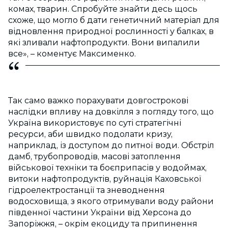
комах, тварин. Спробуйте знайти десь щось
схоже, що могло б дати генетичний матеріал для
відновлення природної рослинності у балках, в
які зливали нафтопродукти. Вони випалили
все», – коментує Максименко.
Так само важко порахувати довгострокові
наслідки впливу на довкілля з погляду того, що
Україна використовує по суті стратегічні
ресурси, аби швидко подолати кризу,
наприклад, із доступом до питної води. Обстріл
дамб, трубопроводів, масові затоплення
військової техніки та боєприпасів у водоймах,
витоки нафтопродуктів, руйнація Каховської
гідроелектростанції та зневоднення
водосховища, з якого отримували воду райони
південної частини України від Херсона до
Запоріжжя, – окрім екоциду та припинення