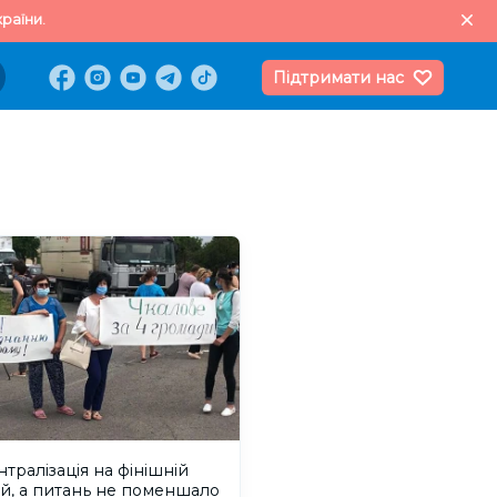
раїни.
Підтримати нас
тралізація на фінішній
й, а питань не поменшало