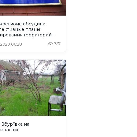
нрегионе обсудили
пективные планы
ирования территорий
н областей
757
. 2020 06:28
 Збур’ївка на
ізоляції»