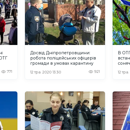
ні
Досвід Дніпропетровщини:
В ОТ
 ОТГ
робота поліцейських офіцерів
вста
громади в умовах карантину
соняч
Wi-Fi
771
921
12 тра. 2020 13:30
12 тра