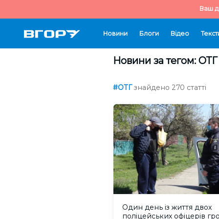
Ваш д
Новини
Блоги
Відео
Текст
Новини за тегом: ОТГ
#ОТГ
знайдено 270 статті
Один день із життя двох
поліцейських офіцерів гр