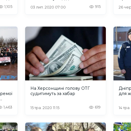
1,105
915
03 лип. 2020 07:00
26 чер
На Херсонщині голову ОТГ
Дніп
кремої
судитимуть за хабар
для ж
1,463
619
15 тра. 2020 11:15
14 тра