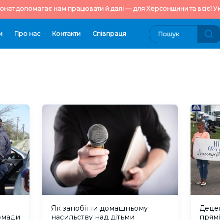
онат допомагає нам працювати й далі — для Херсонщини та всієї Ук
и
Про нас
Контакти
Cпівпраця
Як запобігти домашньому
Децен
омади
насильству над дітьми
прямі