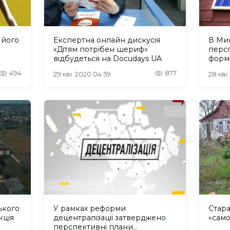
 його
Експертна онлайн дискусія
В Ми
«Дітям потрібен шериф»
перс
відбудеться на Docudays UA
форм
общи
494
877
29 кві. 2020 04:59
28 кві
ького
У рамках реформи
Стара
кція
децентралізації затверджено
«само
перспективні плани