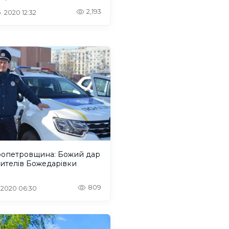
2,193
. 2020 12:32
ропетровщина: Божий дар
ителів Божедарівки
809
. 2020 06:30