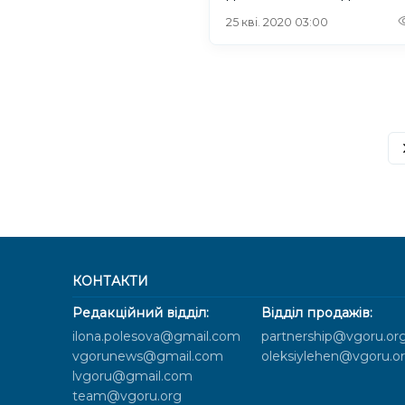
25 кві. 2020 03:00
КОНТАКТИ
Редакційний відділ:
Відділ продажів:
ilona.polesova@gmail.com
partnership@vgoru.or
vgorunews@gmail.com
oleksiylehen@vgoru.o
lvgoru@gmail.com
team@vgoru.org