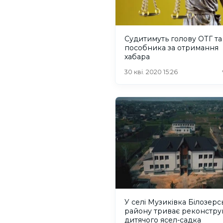
Судитимуть голову ОТГ та
пособника за отримання
хабара
30 кві. 2020 15:26
У селі Музиківка Білозерс
району триває реконстру
дитячого ясел-садка