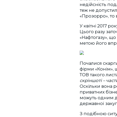
недійсність под
теж не допустил
«Прозорро», то 
У квітні 2017 ро
Цього разу зато
«Нафтогазу», що
метою його впр
Почалися скарг
фірми «Конім», 
ТОВ такого лист
скріншоті – час
Оскільки вона 
приватних бізне
можуть одним да
державної закупі
З подібною ситу