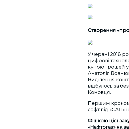
Створення «про
У червні 2018 р
цифрові техноло
купою грошей у
Анатолія Вовнюк
Виділення кошті
відбулось за бе
Коновця.
Першим кроком 
софт від «САП» 
Фішкою цієї заку
«Нафтогаз» як за