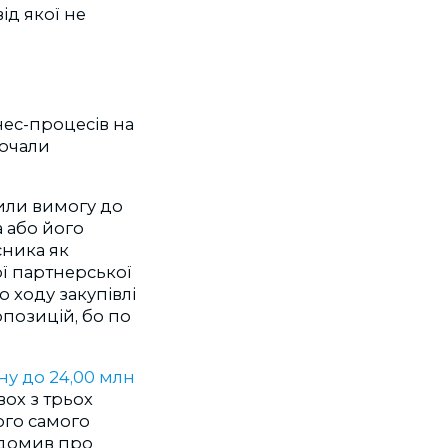
ід якої не
нес-процесів на
почали
или вимогу до
 або його
сника як
ої партнерської
 ходу закупівлі
позицій, бо по
ну до 24,00 млн
вох з трьох
ого самого
ідомив про