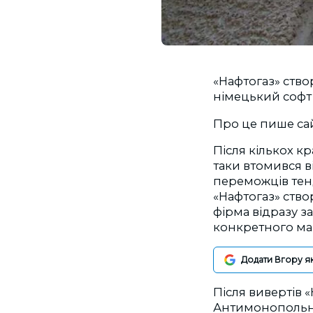
«Нафтогаз» ство
німецький софт 
Про це пише са
Після кількох к
таки втомився в
переможців тенд
«Нафтогаз» створ
фірма відразу з
конкретного ма
Додати Вгору я
Після вивертів 
Антимонопольног