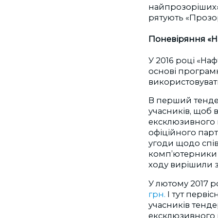
найпрозоріших» 
рятують «Прозор
Поневіряння «На
У 2016 році «На
основі програмн
використовувати
В перший тенде
учасників, щоб 
ексклюзивного п
офіційного парт
угоди щодо спів
комп’ютерники 
ходу вирішили з
У лютому 2017 р
грн.
І тут первіс
учасників тенде
ексклюзивного п