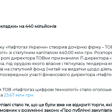
кладки» на 440 мільйонів
оку «Нафтогаз України» створив дочірню фірму – ТО
гії» зі статутним капіталом 440,00 млн грн. Розпо
 ролі директора ТОВки призначили ІТ-директора «
а, під орудою якого власне і тягнулась тендерна е
в на статутний фонд (читай на видатки щодо діяль
зпосередньої участі фінансового директора «Нафтог
ТОВ «Нафтогаз цифрові технології» стало оголоше
на
23,67 млн грн.
півлі стало те, що це були вже не відкриті торги, я
мовник у розумінні закону «Про публічні закупівлі»