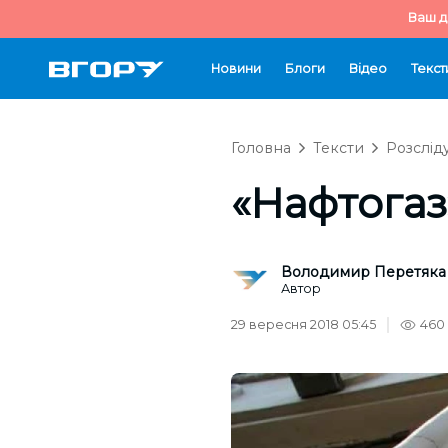
Ваш д
Новини
Блоги
Відео
Текст
Головна
Тексти
Розслід
«Нафтогаз»
Володимир Перетяка
Автор
29 вересня 2018 05:45
460