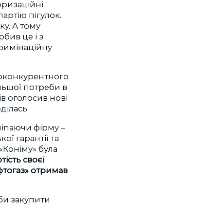
оризаційні
артію пігулок.
у. А тому
бив це і з
кримінаційну
проконкурентного
льшої потреби в
ів оголосив нові
ділась.
 чіпаючи фірму –
ої гарантії та
 «Коніму» була
тість своєї
афтогаз» отримав
оби закупити