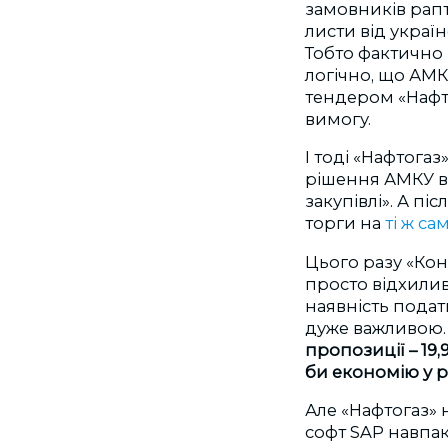
замовників рапт
листи від украї
Тобто фактично 
логічно, що АМК
тендером «Нафто
вимогу.
І тоді «Нафтога
рішення АМКУ ві
закупівлі». А п
торги на
ті ж са
Цього разу «Коні
просто відхилив 
наявність податк
дуже важливою
пропозиції – 19
би економію у ро
Але «Нафтогаз» 
софт SAP навпа