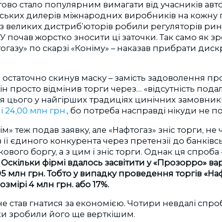
ово стало популярним вимагати від учасників авт
нських дилерів міжнародних виробників на кожну п
з великих дистриб’юторів робили регуляторів ринк
У почав жорстко зносити ці заточки. Так само як зро
газу» по скарзі «Коніму» – наказав прибрати дис
з» остаточно скинув маску – замість задоволення 
н просто відмінив торги через… «відсутність пода
ісля цього у найгірших традиціях цинічних замовник
мі 24,00 млн грн.
, бо потреба насправді нікуди не по
м» теж подав заявку, але «Нафтогаз» зніс торги, не
її єдиного конкурента через претензії до банківськ
ового боргу, а з цим і зніс торги. Однак ця спроба
.
Оскільки фірмі вдалось засвітити у «Прозорро» вар
,95 млн грн. Тобто у випадку проведення торгів «Н
змірі 4 млн грн. або 17%.
не став гнатися за економією. Чотири невдалі спр
ки зробили його ще верткішим.