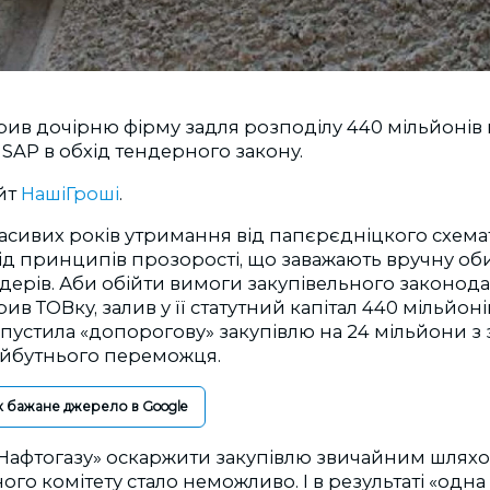
рив дочірню фірму задля розподілу 440 мільйонів
SAP в обхід тендерного закону.
йт
НашіГроші
.
расивих років утримання від папєрєдніцкого схема
ід принципів прозорості, що заважають вручну об
ерів. Аби обійти вимоги закупівельного законода
ив ТОВку, залив у її статутний капітал 440 мільйоні
апустила «допорогову» закупівлю на 24 мільйони з 
йбутнього переможця.
к бажане джерело в Google
«Нафтогазу» оскаржити закупівлю звичайним шляхом
о комітету стало неможливо. І в результаті «одна 