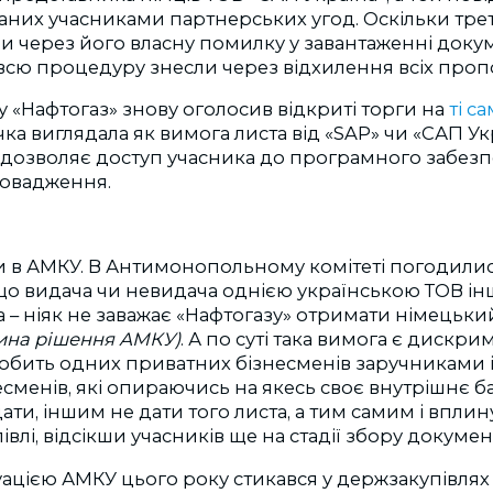
аних учасниками партнерських угод. Оскільки тре
и через його власну помилку у завантаженні докум
всю процедуру знесли через відхилення всіх проп
ку «Нафтогаз» знову оголосив відкриті торги на
ті с
чка виглядала як вимога листа від «SAP» чи «САП Ук
 дозволяє доступ учасника до програмного забезп
овадження.
и в АМКУ. В Антимонопольному комітеті погодили
що видача чи невидача однією українською ТОВ інш
а – ніяк не заважає «Нафтогазу» отримати німецьк
тина рішення АМКУ)
. А по суті така вимога є дискри
робить одних приватних бізнесменів заручниками
сменів, які опираючись на якесь своє внутрішнє ба
ти, іншим не дати того листа, а тим самим і впли
влі, відсікши учасників ще на стадії збору документ
ацією АМКУ цього року стикався у держзакупівлях л