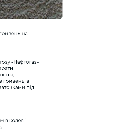
 гривень на
тозу «Нафтогаз»
ирати
вства,
в гривень, а
заточками під
 в колегії
з