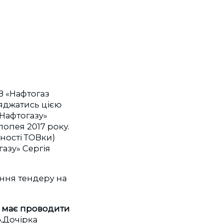
В «Нафтогаз
ряджатись цією
Нафтогазу»
попея 2017 року.
ності ТОВки)
азу» Сергія
ння тендеру на
кі має проводити
.
Дочірка