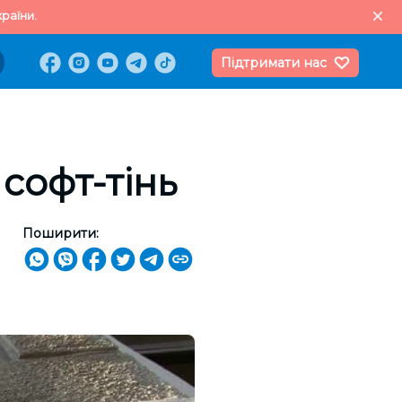
раїни.
Підтримати нас
 софт-тінь
Поширити: