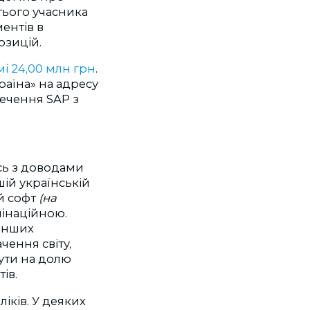
тього учасника
ентів в
озицій.
амі 24,00 млн грн
.
раїна» на адресу
ечення SAP з
сь з доводами
ій українській
ий софт
(на
мінаційною.
 інших
чення світу,
нути на долю
ів.
іків. У деяких