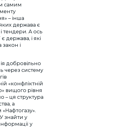
им самим
оменту
я» – інша
 яких держава є
 тендери. А ось
 держава, і які
 закон і
ія добровільно
ль через систему
гів
ній «конфліктній
ію» вищого рівня
о – ця структура
тва, а
 «Нафтогазу».
КУ знайти у
інформації у