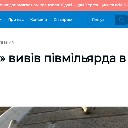
онат допомагає нам працювати й далі — для Херсонщини та всієї Ук
и
Про нас
Контакти
Cпівпраця
ування
 вивів півмільярда в