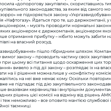
олосила «допорогову закупівлю», скориставшись т
упівельного законодавства, за яким від самого м
зорро» не підкоряється закону «Укргазвидобуванн
я «Нафтогазу». Йдеться про те, що держкомпанії, у
кціонером, – мусять проводити нормальні законні
 яких акціонером є держкомпанія, акціонером якої є
ише отримання прибутку – нібито можуть забити на
івлі на власний розсуд.
ргазвидобування» пішло гібридним шляхом. Компан
 вимог закону – проводить частину своїх закупіве
е при цьому всі питання щодо оскарження цих тор
ня» вивело з-під дії закону – розглядає їх на влас
вати на її рішення можна лише у «конфліктну коміс
А жалітись на неї вже немає кому. Оскільки повторим
е не підпадає під дію закупівельного законодавс
ше вказівкам керівництва і внутрішнім документам
адних рішень цієї комісії на відміну від рішень АМ
і теж неможливо – все оповито мантією службової 
йної таємниці.