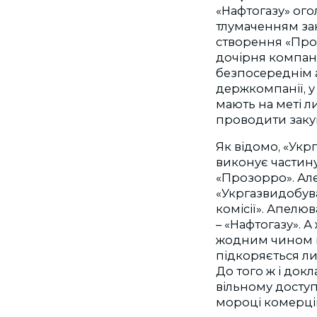
«Нафтогазу» ог
тлумаченням зак
створення «Про
дочірня компані
безпосереднім а
держкомпанії, у
мають на меті л
проводити закуп
Як відомо, «Ук
виконує частину
«Прозорро». Ал
«Укргазвидобуван
комісії». Апелю
– «Нафтогазу». 
жодним чином вж
підкоряється ли
До того ж і докл
вільному доступ
мороці комерці