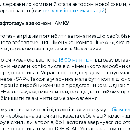
державних компаній стала автором нової схеми, в
ро» і закон (ось
перелік інших махінацій
).
фтогазу» з законом і АМКУ
фтогаз» вирішив поглибити автоматизацію своїх біз
ого забезпечення німецької компанії «SAP», яке 
 в держкомпанії ще за часів Януковича.
р очікуваною вартістю
18,00 млн грн.
відразу встав
вони надали копію листа від німецького виробника
редставника в Україні, що підтверджує статус уча
нера «SAP». Також в учасника мала бути копія діюч
праці з виробником чи з представником. Однак по
«Нафтогазу» відмінили тендер ще до прийому про
більшити та змінити саме замовлення.
оку оголосили нові відкриті торги на суму,
збільше
но необкатана заточка показала себе у всій красі – д
ру відхилили з торгів, бо Нафтогаз звернувся до от
редставника німців ТОВ «САП Україна», а той пов