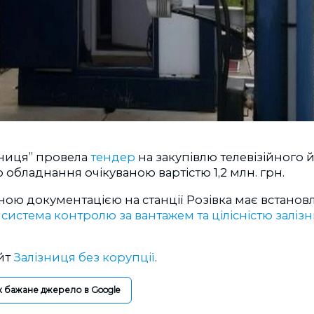
зниця” провела
тендер
на закупівлю телевізійного 
о обладнання очікуваною вартістю 1,2 млн. грн.
ною документацією на станції Розівка має встано
а
система контролю за вантажем та цілісністю залізн
йт
Залізниця без корупції
.
к бажане джерело в Google