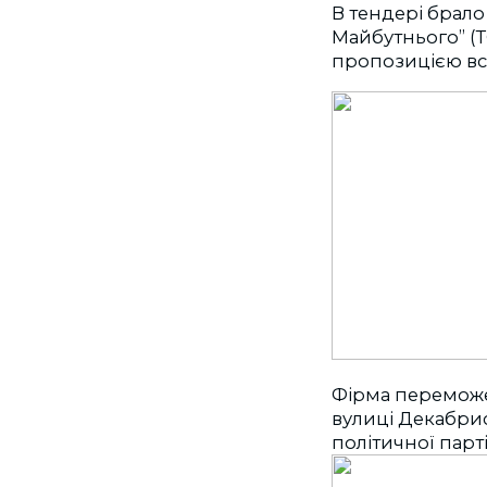
В тендері брало 
Майбутнього” (Т
пропозицією всь
Фірма переможе
вулиці Декабрис
політичної парт