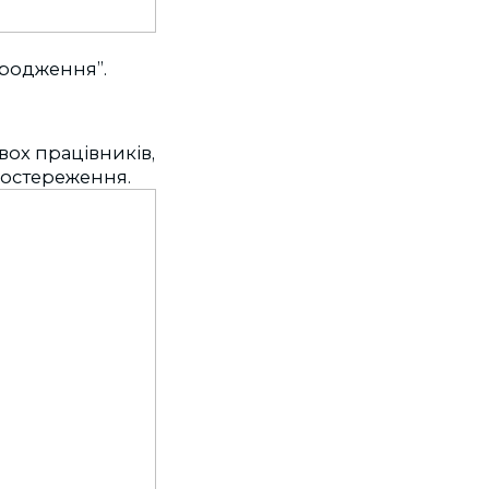
дродження”.
вох працівників,
постереження.