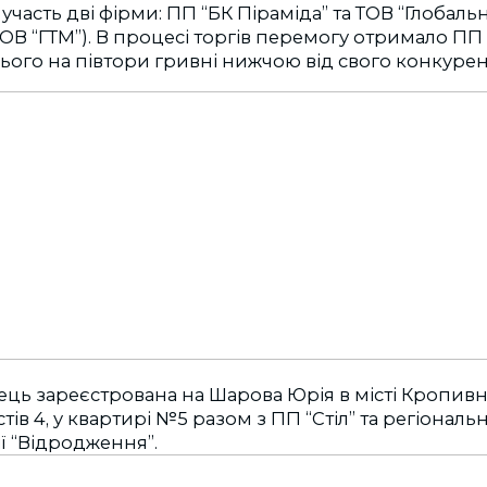
участь дві фірми: ПП “БК Піраміда” та ТОВ “Глобальн
ОВ “ГТМ”). В процесі торгів перемогу отримало ПП 
ого на півтори гривні нижчою від свого конкурен
ць зареєстрована на Шарова Юрія в місті Кропив
тів 4, у квартирі №5 разом з ПП “Стіл” та регіона
ії “Відродження”.