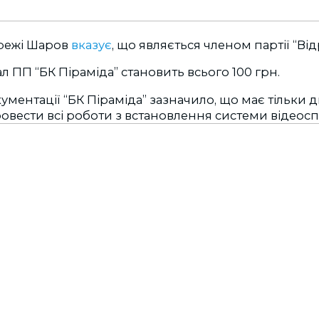
ережі Шаров
вказує
, що являється членом партії “Ві
л ПП “БК Піраміда” становить всього 100 грн.
ументації “БК Піраміда” зазначило, що має тільки д
ровести всі роботи з встановлення системи відеос