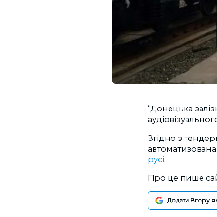
“Донецька залі
аудіовізуальног
Згідно з тендер
автоматизован
русі
.
Про це пише са
Додати Вгору я