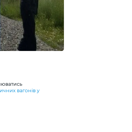
й
влюватись
ичних вагонів у