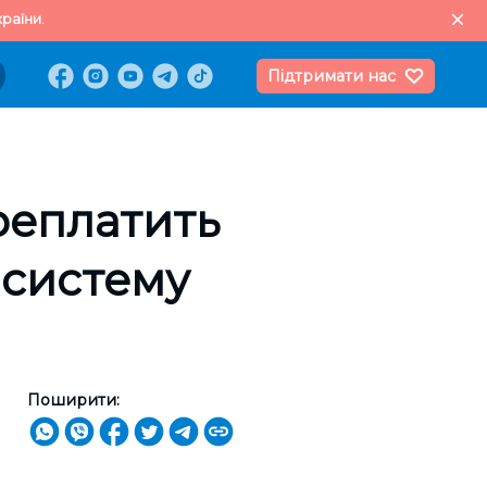
раїни.
Підтримати нас
ереплатить
 систему
Поширити: