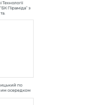
і Технології
“БК Піраміда” з
та.
ницький по
льним осередком