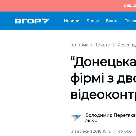
Ваш д
Новини
Блоги
Відео
Текст
Головна
Тексти
Розслід
“Донецька
фірмі з д
відеоконт
Володимир Перетяка
Автор
13 вересня 2018 10:13
660