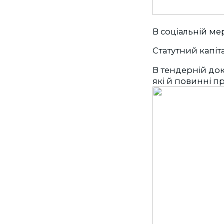
В соціальній м
Статутний капіта
В тендерній док
які й повинні п