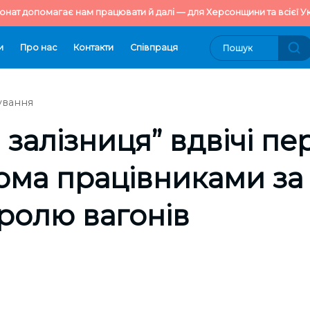
онат допомагає нам працювати й далі — для Херсонщини та всієї Ук
и
Про нас
Контакти
Cпівпраця
ування
 залізниця” вдвічі п
вома працівниками за
ролю вагонів