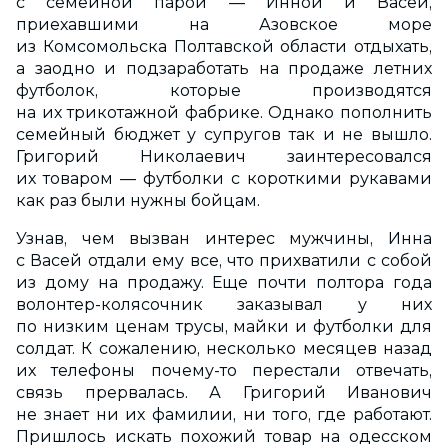
с семейной парой — Инной и Васей,
приехавшими на Азовское море
из Комсомольска Полтавской области отдыхать,
а заодно и подзаработать на продаже летних
футболок, которые производятся
на их трикотажной фабрике. Однако пополнить
семейный бюджет у супругов так и не вышло.
Григорий Николаевич заинтересовался
их товаром — футболки с короткими рукавами
как раз были нужны бойцам.
Узнав, чем вызван интерес мужчины, Инна
с Васей отдали ему все, что прихватили с собой
из дому на продажу. Еще почти полтора года
волонтер-колясочник заказывал у них
по низким ценам трусы, майки и футболки для
солдат. К сожалению, несколько месяцев назад
их телефоны почему-то перестали отвечать,
связь прервалась. А Григорий Иванович
не знает ни их фамилии, ни того, где работают.
Пришлось искать похожий товар на одесском