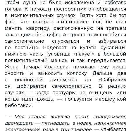
чтобы душа не была искалечена и работала
голова. К помощи посторонних он обращается
в исключительных случаях. Взять хотя бы тот
факт, что ветеран, лишившись ног, не стал
менять квартиру, расположенную на третьем
этаже дома без лифта. А просто приспособился
самостоятельно спускаться и взбираться
по лестнице. Надевает на культи рукавицы,
нижнюю часть туловища «пакует» в большой
полиэтиленовый мешок и так передвигается.
Жена, Тамара Ивановна, помогает ему лишь
сносить и выносить коляску. Дальше два
с половиной километра до «Фабрики»
он добирается самостоятельно. В редких
случаях — когда тротуары не очищены или
когда идет дождь, — пользуется маршруткой
либо такси.
— Моя старая коляска весит килограммов
двенадцать — пятнадцать, а новая, напичканная
электроникой, раза в три тяжелее,
— улыбается