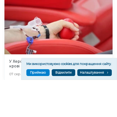
У Херсоні 8 серпня відбудеться прийом донорів
Ми використовуємо cookies для покращення сайту.
крові
Приймаю
Відхилити
Налаштування
145
07 сер. 2026 20:53