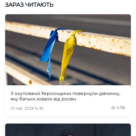
ЗАРАЗ ЧИТАЮТЬ
З окупованої Херсонщини повернули дівчинку,
яку батьки ховали від росіян
6,158
01 сер. 2026 14:35