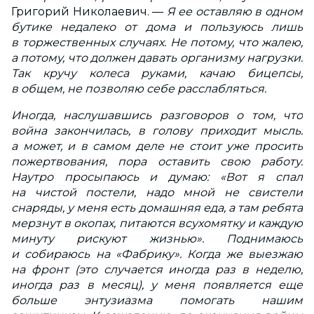
Григорий Николаевич. —
Я ее оставляю в одном
бутике недалеко от дома и пользуюсь лишь
в торжественных случаях. Не потому, что жалею,
а потому, что должен давать организму нагрузки.
Так кручу колеса руками, качаю бицепсы,
в общем, не позволяю себе расслабляться.
Иногда, наслушавшись разговоров о том, что
война закончилась, в голову приходит мысль:
а может, и в самом деле не стоит уже просить
пожертвования, пора оставить свою работу.
Наутро просыпаюсь и думаю: «Вот я спал
на чистой постели, надо мной не свистели
снаряды, у меня есть домашняя еда, а там ребята
мерзнут в окопах, питаются всухомятку и каждую
минуту рискуют жизнью». Поднимаюсь
и собираюсь на «Фабрику». Когда же выезжаю
на фронт (это случается иногда раз в неделю,
иногда раз в месяц), у меня появляется еще
больше энтузиазма помогать нашим