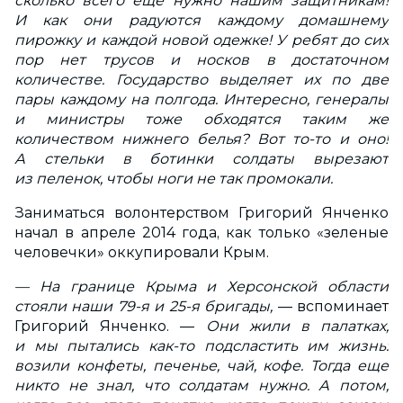
сколько всего еще нужно нашим защитникам!
И как они радуются каждому домашнему
пирожку и каждой новой одежке! У ребят до сих
пор нет трусов и носков в достаточном
количестве. Государство выделяет их по две
пары каждому на полгода. Интересно, генералы
и министры тоже обходятся таким же
количеством нижнего белья? Вот то-то и оно!
А стельки в ботинки солдаты вырезают
из пеленок, чтобы ноги не так промокали.
Заниматься волонтерством Григорий Янченко
начал в апреле 2014 года, как только «зеленые
человечки» оккупировали Крым.
— На границе Крыма и Херсонской области
стояли наши 79-я и 25-я бригады,
— вспоминает
Григорий Янченко. —
Они жили в палатках,
и мы пытались как-то подсластить им жизнь:
возили конфеты, печенье, чай, кофе. Тогда еще
никто не знал, что солдатам нужно. А потом,