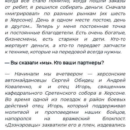
когда все стало понятно, когда пошли заказы
от ребят, я решился собирать деньги. Сначала
«мигрировал» по разным рынкам (их шесть
в Херсоне). День в одном месте постою, день
в другом… Теперь у меня постоянная точка
и постоянные благодетели. Есть очень богатые,
бизнесмены, есть старики и дети. Кто-то
жертвует деньги, а кто-то передает запчасти
к технике, которые на передовой всегда нужны.
— Вы сказали «мы». Кто ваши партнеры?
— Начинали мы вчетвером — херсонские
автомайдановцы Сергей Обидец и Андрей
Коваленко, я и отец Игорь, священник
кафедрального Сретенского собора в Херсоне.
Во время одной из поездок в район боевых
действий отец Игорь, который поддерживал
молитвой и проповедями наших бойцов,
напоролся на вражеский блокпост.
«Дээнэровцы» захватили его в плен, издевались