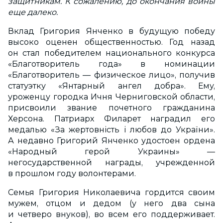
защитникам. К сожалению, до окончания войны
еще далеко.
Вклад Григория Янченко в будущую победу
высоко оценен общественностью. Год назад
он стал победителем национального конкурса
«Благотворитель года» в номинации
«Благотворитель — физическое лицо», получив
статуэтку «Янтарный ангел добра». Ему,
уроженцу городка Ичня Черниговской области,
присвоили звание почетного гражданина
Херсона. Патриарх Филарет наградил его
медалью «За жертовність і любов до України».
А недавно Григорий Янченко удостоен ордена
«Народный герой Украины» —
негосударственной награды, учрежденной
в прошлом году волонтерами.
Семья Григория Николаевича гордится своим
мужем, отцом и дедом (у него два сына
и четверо внуков), во всем его поддерживает.