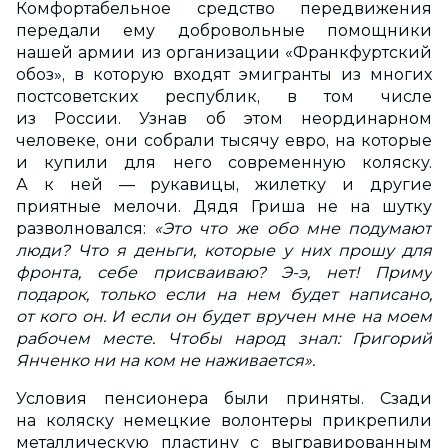
Комфортабельное средство передвижения
передали ему добровольные помощники
нашей армии из организации «Франкфуртский
обоз», в которую входят эмигранты из многих
постсоветских республик, в том числе
из России. Узнав об этом неординарном
человеке, они собрали тысячу евро, на которые
и купили для него современную коляску.
А к ней — рукавицы, жилетку и другие
приятные мелочи. Дядя Гриша не на шутку
разволновался:
«Это что же обо мне подумают
люди? Что я деньги, которые у них прошу для
фронта, себе присваиваю? Э-э, нет! Приму
подарок, только если на нем будет написано,
от кого он. И если он будет вручен мне на моем
рабочем месте. Чтобы народ знал: Григорий
Янченко ни на ком не наживается».
Условия пенсионера были приняты. Сзади
на коляску немецкие волонтеры прикрепили
металлическую пластину с выгравированным