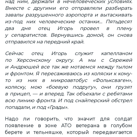
над ним, держали в нечеловеческих условиях.
Вместе с другими его отправляли разбирать
завалы разрушенного аэропорта и вытаскивать
из-под них человеческие останки… Пятьдесят
два дня отец Игорь провел в плену
у сепаратистов. Вернувшись домой, он снова
отправился на передний край.
Сейчас отец Игорь служит капелланом
по Херсонскому округу. А мы с Сережей
и Андрюшей все так же мотаемся между тылом
и фронтом. Я пересаживаюсь из коляски к кому-
то из них в микроавтобус «Фольксваген»,
коляску, мою «боевую подругу», они грузят
в прицеп, — и вперед. Так объехали с ребятами
всю линию фронта. И под снайперский обстрел
попадали, и под «Грады».
Надо ли говорить, что значит для солдат
появление в зоне АТО ветерана в голубом
берете и тельняшке, который передвигается