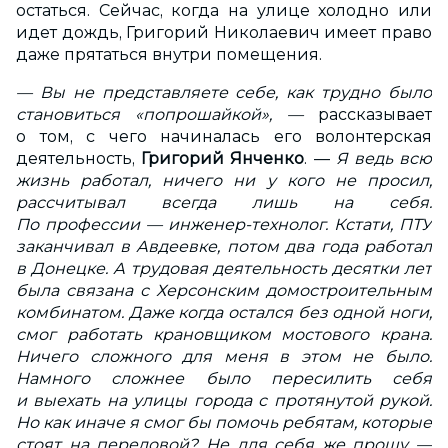
остаться. Сейчас, когда на улице холодно или
идет дождь, Григорий Николаевич имеет право
даже прятаться внутри помещения.
— Вы не представляете себе, как трудно было
становиться «попрошайкой», —
рассказывает
о том, с чего начиналась его волонтерская
деятельность,
Григорий Янченко
. —
Я ведь всю
жизнь работал, ничего ни у кого не просил,
рассчитывал всегда лишь на себя.
По профессии — инженер-технолог. Кстати, ПТУ
заканчивал в Авдеевке, потом два года работал
в Донецке. А трудовая деятельность десятки лет
была связана с Херсонским домостроительным
комбинатом. Даже когда остался без одной ноги,
смог работать крановщиком мостового крана.
Ничего сложного для меня в этом не было.
Намного сложнее было пересилить себя
и выехать на улицы города с протянутой рукой.
Но как иначе я смог бы помочь ребятам, которые
стоят на передовой? Не для себя же прошу —