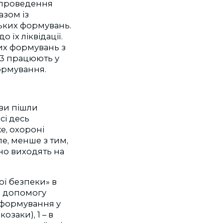
и проведення
азом із
ьких формувань.
 їх ліквідації.
их формувань з
х 3 працюють у
формування.
иви пішли
сі десь
е, охороні
е, менше з тим,
но виходять на
ї безпеки» в
ь допомогу
2 формування у
озаки), 1 – в