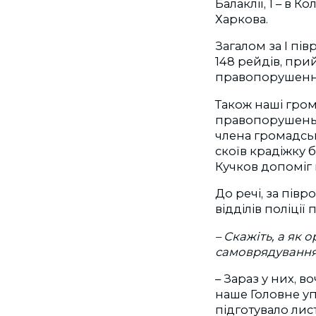
Балаклії, 1 – в 
Харкова.
Загалом за І пі
148 рейдів, прий
правопорушенн
Також наші гро
правопорушень (
члена громадсь
скоїв крадіжку 
Кучков допоміг 
До речі, за пів
відділів поліці
– Скажіть, а як 
самоврядування
– Зараз у них, 
наше Головне уп
підготувало лис