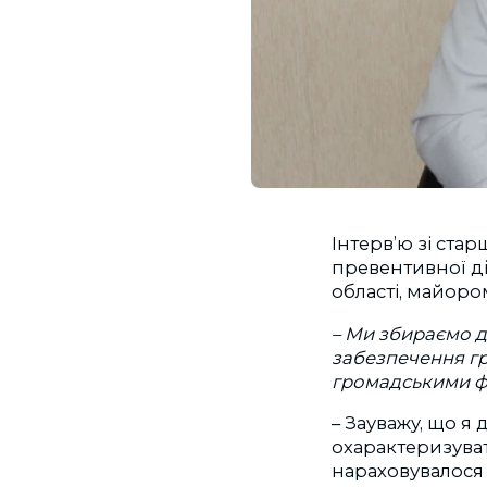
Інтерв’ю зі ста
превентивної ді
області, майоро
– Ми збираємо до
забезпечення гр
громадськими ф
– Зауважу, що я
охарактеризувати
нараховувалося 