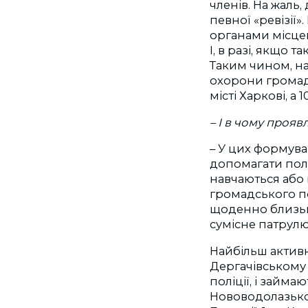
членів. На жаль
певної «ревізії»
органами місце
І, в разі, якщо 
Таким чином, на
охорони громадс
місті Харкові, а
– І в чому прояв
– У цих формува
допомагати полі
навчаються або 
громадського по
щоденно близько
сумісне патрулю
Найбільш актив
Дергачівському 
поліції, і займ
Нововодолазькому