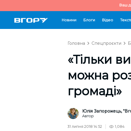
Ваш д
Новини
Блоги
Відео
Текст
Головна
Спецпроєкти
Б
«Тільки в
можна роз
громаді»
Юлія Запорожець, "Вг
Автор
31 липня 2018 14:52
1,084