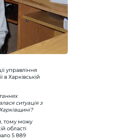
ції управління
ї в Харківській
итаннях
лася ситуація з
Харківщині?
, тому можу
ій області
вало 5 889