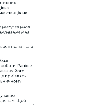
итивних
івка
ка станція на
увагу: за умов
ансування й на
сті поліції, але
базі
 роботи. Раніше
мування його
ище приїздять
дільничному
лучалися
омадянам. Щоб