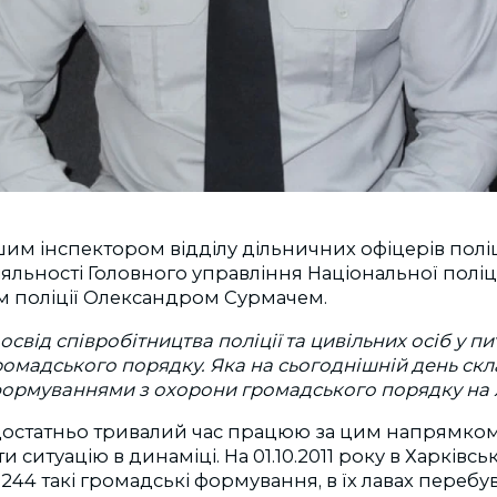
ршим інспектором відділу дільничних офіцерів полі
яльності Головного управління Національної поліці
м поліції Олександром Сурмачем.
свід співробітництва поліції та цивільних осіб у п
омадського порядку. Яка на сьогоднішній день скла
ормуваннями з охорони громадського порядку на 
 достатньо тривалий час працюю за цим напрямком
 ситуацію в динаміці. На 01.10.2011 року в Харківськ
244 такі громадські формування, в їх лавах перебу