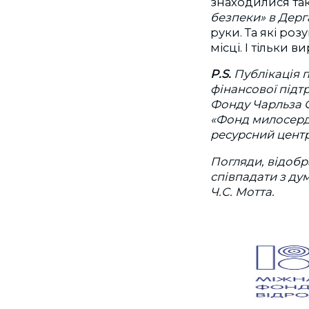
знаходилися та
безпеки» в Дерг
руки. Та які роз
місці. І тільки
P.S.
Публікація п
фінансової під
Фонду Чарльза С
«Фонд милосердя
ресурсний центр
Погляди, відобр
співпадати з д
Ч.С. Мотта.