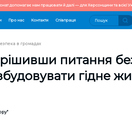
онат допомагає нам працювати й далі — для Херсонщини та всієї Ук
и
Про нас
Контакти
Cпівпраця
езпека в громадах
ирішивши питання бе
будовувати гідне жи
ору"