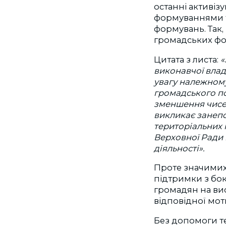
останні активі
формуваннями т
формувань. Так,
громадських фор
Цитата з листа:
«
виконавчої вла
увагу належному
громадського по
зменшення чисел
викликає занепо
територіальних 
Верховної Ради 
діяльності».
Проте значимих 
підтримки з бок
громадян на вис
відповідної моти
Без допомоги те