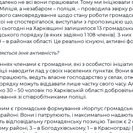
, далеко не всі вони працювали. Тому ми ініціювал
. Міліція, а незабаром – поліція, – проводила звірку р
вого самоврядування щодо стану роботи громадс
такої не спостерігалося, виступали з пропозицією щодо
 сьогодні на Харківщині залишилося 13 громадськ
ького порядку (в яких задіяно 1 108 членів). З ни
 10 – в районах області. Це реально існуючі, активні 
ляється їхня активність?
ннях членами є громадяни, які з особистої ініціат
ції наводити лад у своїх населених пунктах. Вони в
працюють, ведуть власне господарство у селах, отж
рядку можуть віддавати лише частку свого часу. Ал
 30 – 50 чоловік по Харківській області добровіль
вання зі співробітниками поліції.
ним є громадське формування «Корпус громадсько
районі. Вони і патрулюють, і максимально надают
ають відповідальну громадянську позицію. Також є 
 районі, 3 – в Богодухівському, 1 – в Краснограді (к