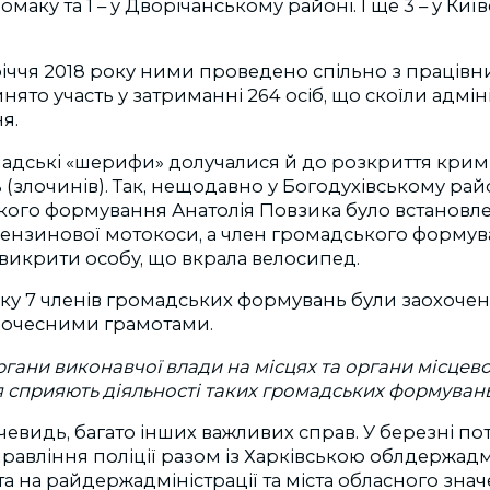
Коломаку та 1 – у Дворічанському районі. І ще 3 – у Ки
вріччя 2018 року ними проведено спільно з працівн
нято участь у затриманні 264 осіб, що скоїли адмін
я.
мадські «шерифи» долучалися й до розкриття крим
злочинів). Так, нещодавно у Богодухівському район
кого формування Анатолія Повзика було встановле
бензинової мотокоси, а член громадського формув
викрити особу, що вкрала велосипед.
року 7 членів громадських формувань були заохоче
ї почесними грамотами.
органи виконавчої влади на місцях та органи місцев
 сприяють діяльності таких громадських формуван
вочевидь, багато інших важливих справ. У березні п
равління поліції разом із Харківською облдержадм
та на райдержадміністрації та міста обласного зна