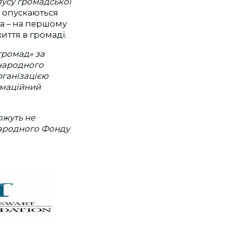
пусу громадської
не опускаються
ста – на першому
иття в громаді.
громад» за
народного
рганізацією
рмаційний
ожуть не
народного Фонду