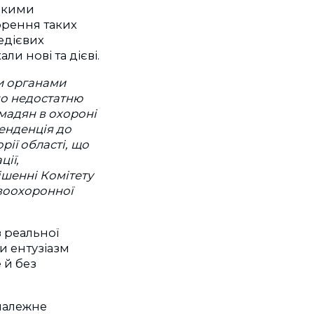
ськими
орення таких
едієвих
и нові та дієві.
и органами
но недостатню
мадян в охороні
тенденція до
ії області, що
ії,
ішенні Комітету
воохоронної
з реальної
и ентузіазм
 й без
 належне