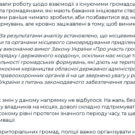
зували роботу щодо взаємодії з існуючими громад
а громадянами, які мають бажання ініціювати ств
 ми раніше чимало зробили, аби позбавитися від н
мувань, але кровно зацікавлені в тому, щоб виникал
За результатами аналізу встановлено, що місцевим
ди та органами місцевого самоврядування приділе
 виконанню вимог Закону України «Про участь гро
рядку і державного кордону», оскільки має місце 
ьності громадських формувань, які діють на територ
коєння керівництва обласної державної адміністрац
правоохоронних органів й на це звернено увагу у р
України з питань законодавчого забезпечення пра
змін у даному напрямку не відбулося. На жаль, бе
у владників на місцях, доволі складно підтримуват
окому рівні протягом значного періоду часу, та ще
вації.
риторіальних громад, поліції важко організувати