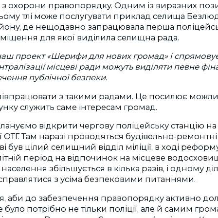
 з охорони правопорядку. Одним із виразних поз
ьому тлі може послугувати приклад селища Безлюд
айону, де нещодавно запрацювала перша поліцейсь
міщення для якої виділила селищна рада.
 наш проект «Шерифи для нових громад» і спрямовує 
тралізації місцеві ради можуть виділяти певне фін
чення публічної безпеки.
 співпрацювати з такими радами. Це посилює можливо
унку служить саме інтересам громад.
ануємо відкрити чергову поліцейську станцію на 
ї ОТГ. Там наразі проводяться будівельно-ремонтні
ві був цілий селищний відділ міліції, в ході рефор
в літній період на відпочинок на місцеве водосхов
, населення збільшується в кілька разів, і одному 
 справлятися з усіма безпековими питаннями.
ться, аби до забезпечення правопорядку активно до
 було потрібно не тільки поліції, але й самим гр