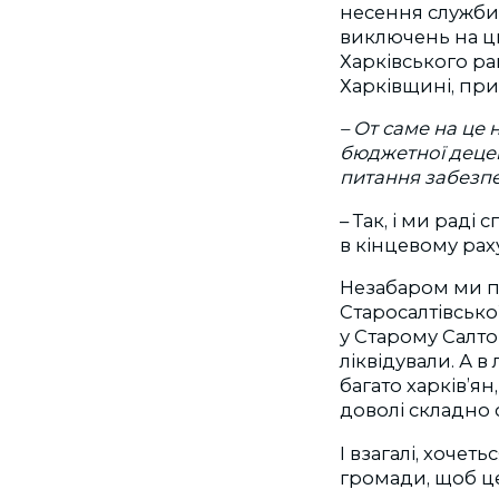
несення служби
виключень на ц
Харківського р
Харківщині, при
– От саме на це
бюджетної децен
питання забезпе
– Так, і ми раді
в кінцевому рах
Незабаром ми пл
Старосалтівсько
у Старому Салто
ліквідували. А 
багато харків’ян
доволі складно
І взагалі, хоче
громади, щоб це