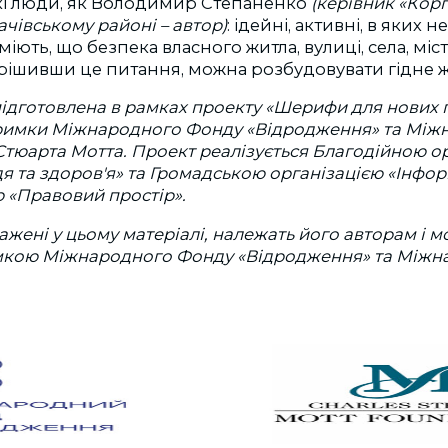
кі люди, як Володимир Степаненко
(керівник «Кор
ачівському районі – автор)
: ідейні, активні, в яких 
уміють, що безпека власного житла, вулиці, села, мі
 вирішивши це питання, можна розбудовувати гідне ж
ідготовлена ​​в рамках проекту «Шерифи для нових 
тримки Міжнародного Фонду «Відродження» та Між
тюарта Мотта. Проект реалізується Благодійною о
 та здоров'я» та Громадською організацією «Інфо
 «Правовий простір».
ажені у цьому матеріалі, належать його авторам і м
умкою Міжнародного Фонду «Відродження» та Між