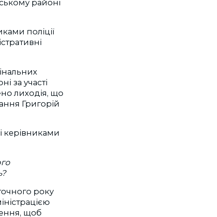
ївському районі
иками поліції
істративні
інальних
і за участі
но лиходія, що
ання Григорій
ні керівниками
ого
ь?
оточного року
іністрацією
чення, щоб