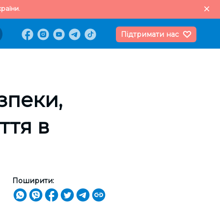
раїни.
Підтримати нас
зпеки,
ття в
Поширити: