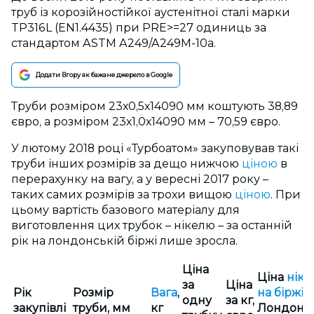
труб із корозійностійкої аустенітної сталі марки
TP316L (EN1.4435) при PRE>=27 одиниць за
стандартом ASTM A249/A249M-10а.
Додати Вгору як бажане джерело в Google
Труби розміром 23х0,5х14090 мм коштують 38,89
євро, а розміром 23х1,0х14090 мм – 70,59 євро.
У лютому 2018 році «Турбоатом» закуповував такі
труби інших розмірів за дещо нижчою
ціною
в
перерахунку на вагу, а у вересні 2017 року –
таких самих розмірів за трохи вищою
ціною
. При
цьому вартість базового матеріалу для
виготовлення цих трубок – нікелю – за останній
рік на лондонській біржі лише зросла.
Ціна
Ціна
ніке
за
Ціна
Рік
Розмір
Вага
,
на біржі
у
одну
за кг,
закупівлі
труби, мм
кг
Лондоні, 