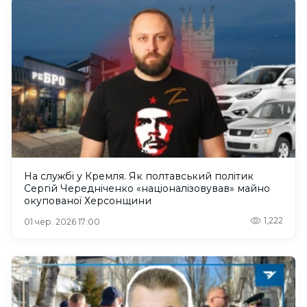
На службі у Кремля. Як полтавський політик
Сергій Чередніченко «націоналізовував» майно
окупованої Херсонщини
1,222
01 чер. 2026 17:00