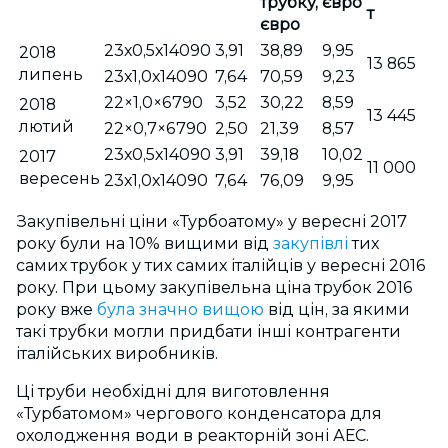
трубку,
євро
т
євро
23х0,5х14090
3,91
38,89
9,95
2018
13 865
липень
23х1,0х14090
7,64
70,59
9,23
22×1,0×6790
3,52
30,22
8,59
2018
13 445
лютий
22×0,7×6790
2,50
21,39
8,57
23х0,5х14090
3,91
39,18
10,02
2017
11 000
вересень
23х1,0х14090
7,64
76,09
9,95
Закупівельні ціни «Турбоатому» у вересні 2017
року були на 10% вищими від
закупівлі
тих
самих трубок у тих самих італійців у вересні 2016
року. При цьому закупівельна ціна трубок 2016
року вже
була значно вищою
від цін, за якими
такі трубки могли придбати інші контрагенти
італійських виробників.
Ці труби необхідні для виготовлення
«Турбатомом» чергового конденсатора для
охолодження води в реакторній зоні АЕС.