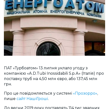
ПАТ «Турбоатом» 13 липня уклало угоду з
компанією «A.D.Tubi Inossidabili S.p.A» (Італія) про
поставку труб на 4,50 млн євро, або 137,45 млн
грн.
Про це повідомляється у системі
«Прозорро»
,
пише
сайт НашіГроші
.
До весни 2019 року поставлять 114 тис зварних