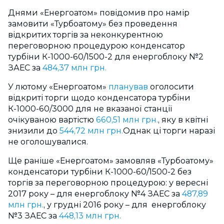
Днями «Енергоатом» повідомив про намір
замовити «Турбоатому» без проведення
відкритих торгів за неконкурентною
переговорною процедурою конденсатор
турбіни К-1000-60/1500-2 для енергоблоку №2
ЗАЕС за
484,37 млн грн.
У лютому «Енергоатом»
планував
оголосити
відкриті торги щодо конденсатора турбіни
К-1000-60/3000 для не вказаної станції
очікуваною вартістю
660,51 млн грн.
, яку в квітні
знизили до
544,72 млн грн.
Однак ці торги наразі
не оголошувалися.
Ще раніше «Енергоатом» замовляв «Турбоатому»
конденсатори турбіни К-1000-60/1500-2 без
торгів за переговорною процедурою: у вересні
2017 року – для енергоблоку №4 ЗАЕС за
487,89
млн грн.
, у грудні 2016 року – для енергоблоку
№3 ЗАЕС за
448,13 млн грн.