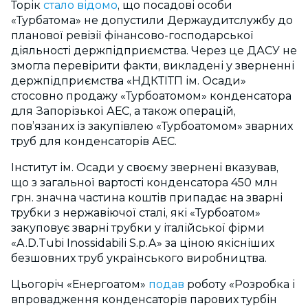
Торік
стало відомо
, що посадові особи
«Турбатома» не допустили Держаудитслужбу до
планової ревізії фінансово-господарської
діяльності держпідприємства. Через це ДАСУ не
змогла перевірити факти, викладені у зверненні
держпідприємства «НДКТІТП ім. Осади»
стосовно продажу «Турбоатомом» конденсатора
для Запорізької АЕС, а також операцій,
пов’язаних із закупівлею «Турбоатомом» зварних
труб для конденсаторів АЕС.
Інститут ім. Осади у своєму звернені вказував,
що з загальної вартості конденсатора 450 млн
грн. значна частина коштів припадає на зварні
трубки з нержавіючої сталі, які «Турбоатом»
закуповує зварні трубки у італійської фірми
«A.D.Tubi Inossidabili S.p.A» за ціною якісніших
безшовних труб українського виробництва.
Цьогоріч «Енергоатом»
подав
роботу «Розробка і
впровадження конденсаторів парових турбін