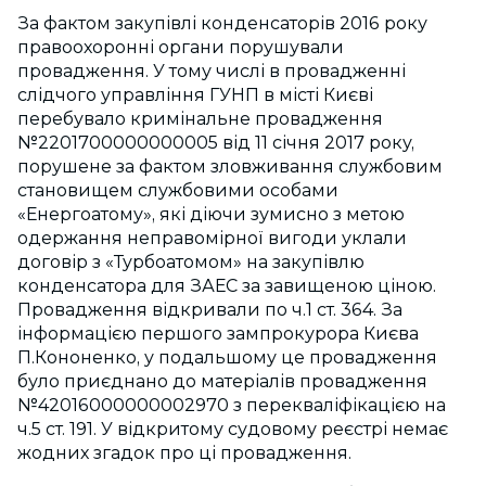
За фактом закупівлі конденсаторів 2016 року
правоохоронні органи порушували
провадження. У тому числі в провадженні
слідчого управління ГУНП в місті Києві
перебувало кримінальне провадження
№2201700000000005 від 11 січня 2017 року,
порушене за фактом зловживання службовим
становищем службовими особами
«Енергоатому», які діючи зумисно з метою
одержання неправомірної вигоди уклали
договір з «Турбоатомом» на закупівлю
конденсатора для ЗАЕС за завищеною ціною.
Провадження відкривали по ч.1 ст. 364. За
інформацією першого зампрокурора Києва
П.Кононенко, у подальшому це провадження
було приєднано до матеріалів провадження
№42016000000002970 з перекваліфікацією на
ч.5 ст. 191. У відкритому судовому реєстрі немає
жодних згадок про ці провадження.