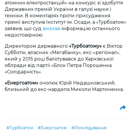
атомних електростанцій» на конкурс зі здобуття
Державних премій України в галузі науки і
техніки. В коментарях проти присудження
премії виступив Інститут ім. Осади, а «Турбоатом»
заявив, що суд
визнав
інформацію останнього
недостовірною.
Директором державного
«Турбоатому»
є Віктор
Субботін, власник «Мегабанку», екс-«регіонал»,
який у 2015 році балотувався до Харківської
облради від партії «Блок Петра Порошенка
«Солідарність».
«Енергоатом»
очолює Юрій Недашковський,
близький до екс-нардепа Миколи Мартиненка.
#Турбоатом
#Енергоатом
#Розслідування