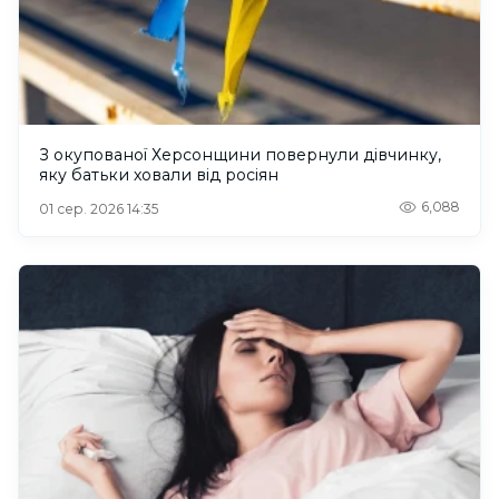
З окупованої Херсонщини повернули дівчинку,
яку батьки ховали від росіян
6,088
01 сер. 2026 14:35