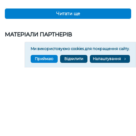
Читати ще
МАТЕРІАЛИ ПАРТНЕРІВ
Ми використовуємо cookies для покращення сайту.
Приймаю
Відхилити
Налаштування
ВГОРУ У СОЦМЕРЕЖАХ ТА МЕСЕНДЖЕРАХ
VGORU.ORG В GOOGLE NEWS
VGORU.ORG в GOOGLE NEWS
Підписуйтеся, щоб знати останні новини Херсона та
Херсонщини сьогодні