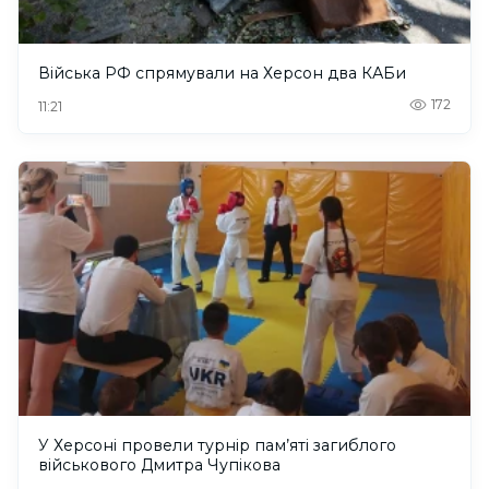
Війська РФ спрямували на Херсон два КАБи
172
11:21
У Херсоні провели турнір пам’яті загиблого
військового Дмитра Чупікова