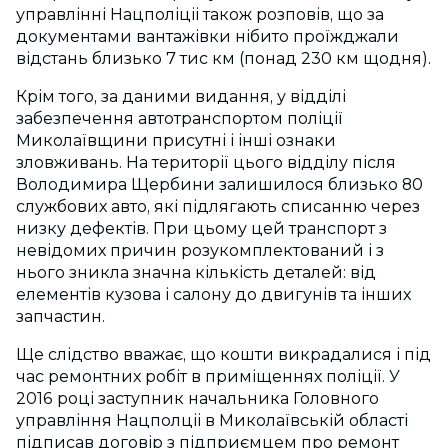
управлінні Нацполіціі також розповів, що за
документами вантажівки нібито проїжджали
відстань близько 7 тис км (понад 230 км щодня).
Крім того, за даними видання, у відділі
забезпечення автотранспортом поліції
Миколаївщини присутні і інші ознаки
зловживань. На території цього відділу після
Володимира Щербини залишилося близько 80
службових авто, які підлягають списанню через
низку дефектів. При цьому цей транспорт з
невідомих причин розукомплектований і з
нього зникла значна кількість деталей: від
елементів кузова і салону до двигунів та інших
запчастин.
Ще слідство вважає, що кошти викрадалися і під
час ремонтних робіт в приміщеннях поліції. У
2016 році заступник начальника Головного
управління Нацполціі в Миколаївській області
підписав договір з підприємцем про ремонт