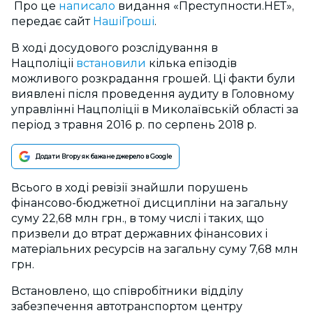
Про це
написало
видання «Преступности.НЕТ»,
передає сайт
НашіГроші
.
В ході досудового розслідування в
Нацполіціі
встановили
кілька епізодів
можливого розкрадання грошей. Ці факти були
виявлені після проведення аудиту в Головному
управлінні Нацполіціі в Миколаївській області за
період з травня 2016 р. по серпень 2018 р.
Додати Вгору як бажане джерело в Google
Всього в ході ревізії знайшли порушень
фінансово-бюджетної дисципліни на загальну
суму 22,68 млн грн., в тому числі і таких, що
призвели до втрат державних фінансових і
матеріальних ресурсів на загальну суму 7,68 млн
грн.
Встановлено, що співробітники відділу
забезпечення автотранспортом центру