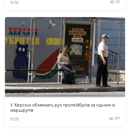
121
10:53
У Херсоні обмежать рух тролейбусів за одним із
маршрутів
177
10:35