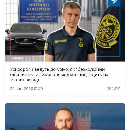
Усі дороги ведуть до Volvo: як “безколісний”
ексначальник Херсонської митниці їздить на
машинах рідні
5,152
24 лип. 2026 17:00