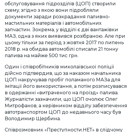
обслуговування підрозділів (ЦОП) створили
схему, згідно з якою вони підробляли
документи заради розкрадання паливно-
мастильних матеріалів і автомобільних
запчастин. Зокрема, у відділі є дві вантажівки
МАЗ, одна з яких виявився розібраною. Але при
цьому тільки за період з жовтня 2017 по липень
2018 р. на обидва автомобілі списали 21 тонну
палива на майже 500 тис грн.
Один і співробітників миколаївської поліції
дійсно підтвердив, що за наказом начальника
ЦОП накручував пробіг поламаного МАЗа для
імітації його використання, а потім розписувався
в одержанні «витраченого на проїзд» палива.
Журналісти зазначили, що ЦОП очолює Олег
Митрофанов, а керівником відділу забезпечення
автотранспортом ЦОП до недавнього часу був
Володимир Щербина.
Співрозмовник «Преступности.НЕТ» в слідчому