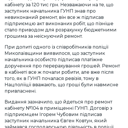
кабінету за 120 тис грн. Незважаючи на те, що
заступник начальника ГУНП знав про
невиконаний ремонт, він все ж підписав
підприємцю акт виконаних робіт, що пізніше
стало приводом для розрахунку бюджетними
грошима за неіснуючий ремонт.
При допиті одного із співробітників поліції
Миколаївщини виявилося, що заступник
начальника особисто підписав платіжне
доручення про перерахування грошей. Ремонт
в кабінеті все ж почали робити, але вже після
того, як в ГУНП почалася ревізія, тому в
Нацполііціі вважають, що гроші були навмисне
привласнені.
Видання зазначило, що йдеться про ремонт
кабінету №104 в приміщенні ГУНП. Договір з
підприємцем Ігорем Чубовим підписав
заступник начальника Євген Ковтун, який
займався господарською діяльність в поліції