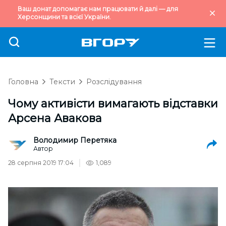
Ваш донат допомагає нам працювати й далі — для
Херсонщини та всієї України.
Головна
Тексти
Розслідування
Чому активісти вимагають відставки
Арсена Авакова
Володимир Перетяка
Автор
28 серпня 2019 17:04
1,089