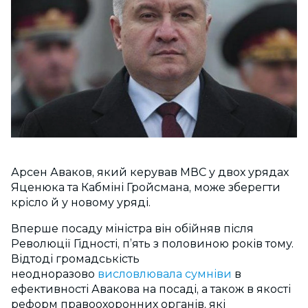
Арсен Аваков, який керував МВС у двох урядах
Яценюка та Кабміні Гройсмана, може зберегти
крісло й у новому уряді.
Вперше посаду міністра він обійняв після
Революції Гідності, п’ять з половиною років тому.
Відтоді громадськість
неодноразово
висловлювала сумніви
в
ефективності Авакова на посаді, а також в якості
реформ правоохоронних органів, які