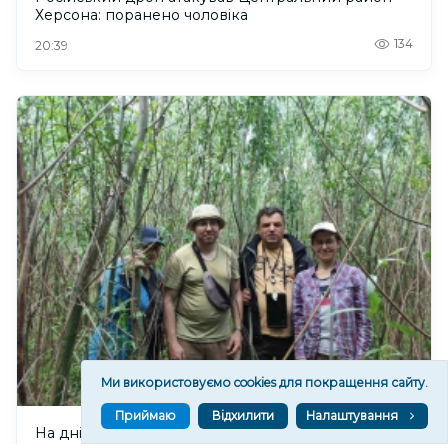
Херсона: поранено чоловіка
134
20:39
Ми використовуємо cookies для покращення сайту.
Приймаю
Відхилити
Налаштування
На дні колишнього Каховського водосховища