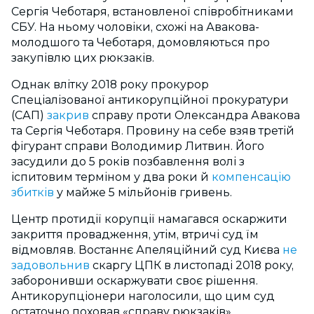
Сергія Чеботаря, встановленої співробітниками
СБУ. На ньому чоловіки, схожі на Авакова-
молодшого та Чеботаря, домовляються про
закупівлю цих рюкзаків.
Однак влітку 2018 року прокурор
Спеціалізованої антикорупційної прокуратури
(САП)
закрив
справу проти Олександра Авакова
та Сергія Чеботаря. Провину на себе взяв третій
фігурант справи Володимир Литвин. Його
засудили до 5 років позбавлення волі з
іспитовим терміном у два роки й
компенсацію
збитків
у майже 5 мільйонів гривень.
Центр протидії корупції намагався оскаржити
закриття провадження, утім, втричі суд їм
відмовляв. Востаннє Апеляційний суд Києва
не
задовольнив
скаргу ЦПК в листопаді 2018 року,
заборонивши оскаржувати своє рішення.
Антикорупціонери наголосили, що цим суд
остаточно поховав «справу рюкзаків».