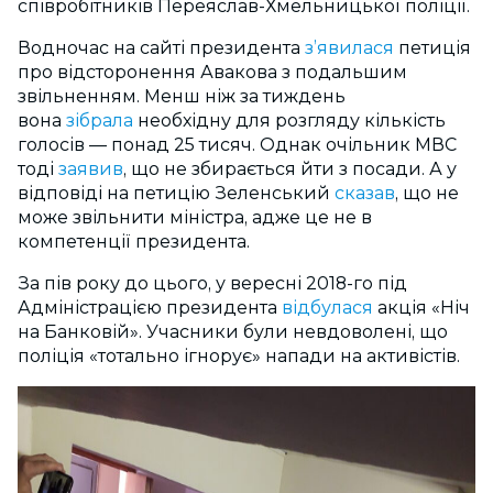
співробітників Переяслав-Хмельницької поліції.
Водночас на сайті президента
з’явилася
петиція
про відсторонення Авакова з подальшим
звільненням. Менш ніж за тиждень
вона
зібрала
необхідну для розгляду кількість
голосів — понад 25 тисяч. Однак очільник МВС
тоді
заявив
, що не збирається йти з посади. А у
відповіді на петицію Зеленський
сказав
, що не
може звільнити міністра, адже це не в
компетенції президента.
За пів року до цього, у вересні 2018-го під
Адміністрацією президента
відбулася
акція «Ніч
на Банковій». Учасники були невдоволені, що
поліція «тотально ігнорує» напади на активістів.