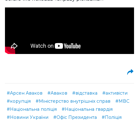
#Арсен Аваков
#Аваков
#відставка
#активісти
#корупція
#Міністерство внутрішніх справ
#МВС
#Національна поліція
#Національна гвардія
#Новини України
#Офіс Президента
#Поліція