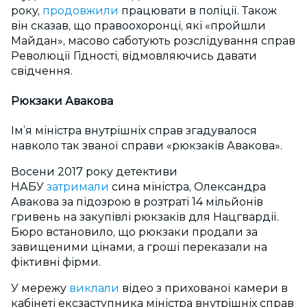
року,
продовжили
працювати в поліції. Також
він сказав, що правоохоронці, які «пройшли
Майдан», масово саботують розслідування справ
Революції Гідності, відмовляючись давати
свідчення.
Рюкзаки Авакова
Ім’я міністра внутрішніх справ згадувалося
навколо так званої справи «рюкзаків Авакова».
Восени 2017 року детективи
НАБУ
затримали
сина міністра, Олександра
Авакова за підозрою в розтраті 14 мільйонів
гривень на закупівлі рюкзаків для Нацгвардії.
Бюро встановило, що рюкзаки продали за
завищеними цінами, а гроші переказали на
фіктивні фірми.
У мережу
виклали
відео з прихованої камери в
кабінеті ексзаступника міністра внутрішніх справ