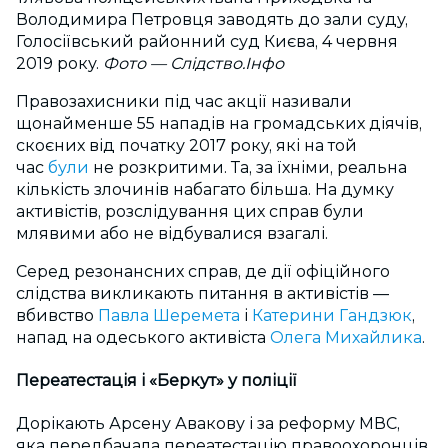
Володимира Петровця заводять до зали суду,
Голосіївський районний суд Києва, 4 червня
2019 року.
Фото — Слідство.Інфо
Правозахисники під час акції називали
щонайменше 55 нападів на громадських діячів,
скоєних від початку 2017 року, які на той
час
були
не розкритими. Та, за їхніми, реальна
кількість злочинів набагато більша. На думку
активістів, розслідування цих справ були
млявими або не відбувалися взагалі.
Серед резонансних справ, де дії офіційного
слідства викликають питання в активістів —
вбивство
Павла Шеремета
і
Катерини Гандзюк
,
напад на одеського активіста
Олега Михайлика
.
Переатестація і «Беркут» у поліції
Дорікають Арсену Авакову і за реформу МВС,
яка передбачала переатестацію правоохоронців