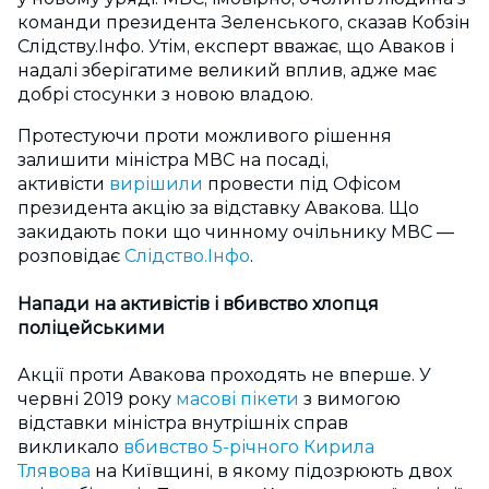
команди президента Зеленського, сказав Кобзін
Слідству.Інфо. Утім, експерт вважає, що Аваков і
надалі зберігатиме великий вплив, адже має
добрі стосунки з новою владою.
Протестуючи проти можливого рішення
залишити міністра МВС на посаді,
активісти
вирішили
провести під Офісом
президента акцію за відставку Авакова. Що
закидають поки що чинному очільнику МВС —
розповідає
Слідство.Інфо
.
Напади на активістів і вбивство хлопця
поліцейськими
Акції проти Авакова проходять не вперше. У
червні 2019 року
масові пікети
з вимогою
відставки міністра внутрішніх справ
викликало
вбивство 5-річного Кирила
Тлявова
на Київщині, в якому підозрюють двох