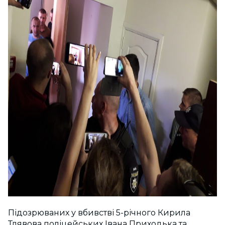
Підозрюваних у вбивстві 5-річного Кирила
Тлявова поліцейських Івана Приходька та