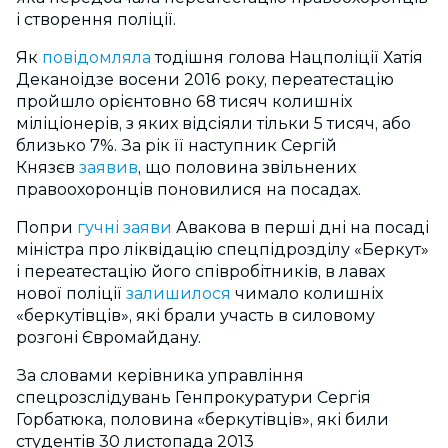
і створення поліції.
Як
повідомляла
тодішня голова Нацполіції Хатія
Деканоідзе восени 2016 року, переатестацію
пройшло орієнтовно 68 тисяч колишніх
міліціонерів, з яких відсіяли тільки 5 тисяч, або
близько 7%. За рік її наступник Сергій
Князєв
заявив
, що половина звільнених
правоохоронців поновилися на посадах.
Попри
гучні заяви
Авакова в перші дні на посаді
міністра про ліквідацію спецпідрозділу «Беркут»
і переатестацію його співробітників, в лавах
нової поліції
залишилося
чимало колишніх
«беркутівців», які брали участь в силовому
розгоні Євромайдану.
За словами керівника управління
спецрозслідувань Генпрокуратури Сергія
Горбатюка, половина «беркутівців», які били
студентів 30 листопада 2013