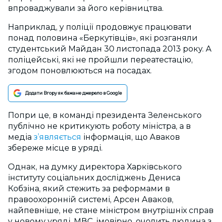
впроваджували за його керівництва.
Наприклад, у поліції продовжує працювати
понад половина «Беркутівців», які розганяли
студентський Майдан 30 листопада 2013 року. А
поліцейські, які не пройшли переатестацію,
згодом поновлюються на посадах.
Додати Вгору як бажане джерело в Google
Попри це, в команді президента Зеленського
публічно не критикують роботу міністра, а в
медіа
з’являється
інформація, що Аваков
збереже місце в уряді.
Однак, на думку директора Харківського
інституту соціальних досліджень Дениса
Кобзіна, який стежить за реформами в
правоохоронній системі, Арсен Аваков,
найпевніше, не стане міністром внутрішніх справ
у новому уряді. МВС, імовірно, очолить людина з