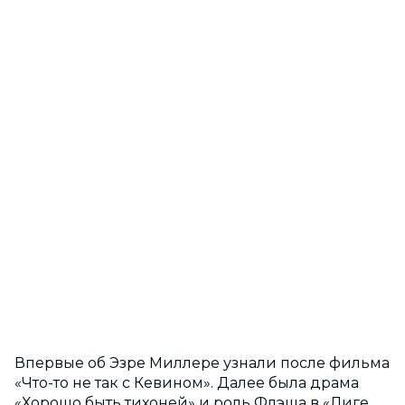
Впервые об Эзре Миллере узнали после фильма
«Что-то не так с Кевином». Далее была драма
«Хорошо быть тихоней» и роль Флэша в «Лиге