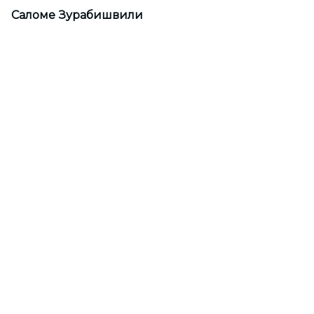
Саломе Зурабишвили