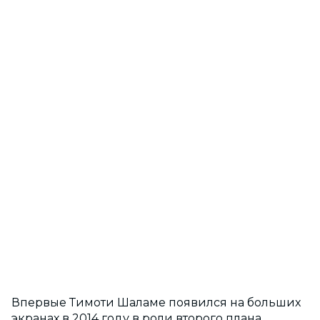
Впервые Тимоти Шаламе появился на больших
экранах в 2014 году в роли второго плана