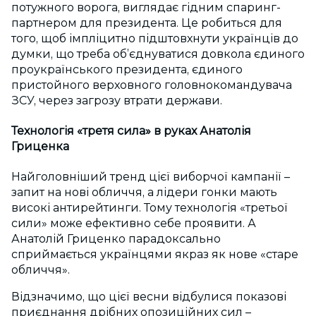
потужного ворога, виглядає гідним спаринг-
партнером для президента. Це робиться для
того, щоб імпліцитно підштовхнути українців до
думки, що треба об’єднуватися довкола єдиного
проукраїнського президента, єдиного
пристойного верховного головнокомандувача
ЗСУ, через загрозу втрати держави.
Технологія «третя сила» в руках Анатолія
Гриценка
Найголовніший тренд цієї виборчої кампанії –
запит на нові обличчя, а лідери гонки мають
високі антирейтинги. Тому технологія «третьої
сили» може ефективно себе проявити. А
Анатолій Гриценко парадоксально
сприймається українцями якраз як нове «старе
обличчя».
Відзначимо, що цієї весни відбулися показові
приєднання дрібних опозиційних сил –