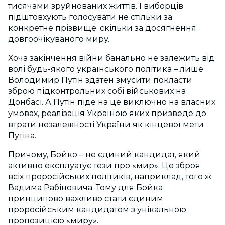
тисячами зруйнованих життів. І виборців
підштовхують голосувати не стільки за
конкретне прізвище, скільки за досягнення
довгоочікуваного миру.
Хоча закінчення війни банально не залежить від
волі будь-якого українського політика – лише
Володимир Путін здатен змусити покласти
зброю підконтрольних собі військових на
Донбасі. А Путін піде на це виключно на власних
умовах, реалізація Україною яких призведе до
втрати незалежності України як кінцевої мети
Путіна.
Причому, Бойко – не єдиний кандидат, який
активно експлуатує тези про «мир». Це зброя
всіх проросійських політиків, наприклад, того ж
Вадима Рабіновича. Тому для Бойка
принципово важливо стати єдиним
проросійським кандидатом з унікальною
пропозицією «миру».