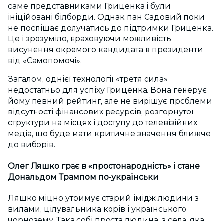
саме представниками Гриценка і були
ініційовані білборди. Однак пан Садовий поки
не поспішає долучатись до підтримки Гриценка.
Це і зрозуміло, враховуючи можливість
висунення окремого кандидата в президенти
від «Самопомочі».
Загалом, однієї технології «третя сила»
недостатньо для успіху Гриценка. Вона генерує
йому певний рейтинг, але не вирішує проблеми
відсутності фінансових ресурсів, розгорнутої
структури на місцях і доступу до телевізійних
медіа, що буде мати критичне значення ближче
до виборів.
Олег Ляшко грає в «простонародність» і стане
Дональдом Трампом по-українськи
Ляшко міцно утримує старий імідж людини з
вилами, цілувальника корів і українського
чорнозему. Така собі проста людина, з села, яка