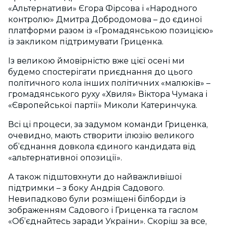
«Альтернативи» Єгора Фірсова і «Народного
контролю» Дмитра Добродомова – до єдиної
платформи разом із «Громадянською позицією»
із закликом підтримувати Гриценка.
Із великою ймовірністю вже цієї осені ми
будемо спостерігати приєднання до цього
політичного кола інших політичних «малюків» –
громадянського руху «Хвиля» Віктора Чумака і
«Європейської партії» Миколи Катеринчука.
Всі ці процеси, за задумом команди Гриценка,
очевидно, мають створити ілюзію великого
об’єднання довкола єдиного кандидата від
«альтернативної опозиції».
А також підштовхнути до найважливішої
підтримки – з боку Андрія Садового.
Невипадково були розміщені білборди із
зображенням Садового і Гриценка та гаслом
«Об’єднайтесь заради України». Скоріш за все,