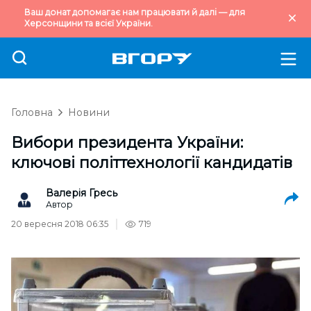
Ваш донат допомагає нам працювати й далі — для
Херсонщини та всієї України.
Головна
Новини
Вибори президента України:
ключові політтехнології кандидатів
Валерія Гресь
Автор
20 вересня 2018 06:35
719