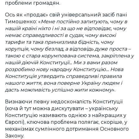
проблеми громадян.
Ось як «продає» свій універсальний засіб пані
Тимошенко: «
Мене постійно запитують, чому в
нашій країні ніхто і ні за що не відповідає, чому
немає справедливості в судах, чому високі
тарифи та така принизлива бідність, чому
корупція, чому безлад, а відповідь дуже проста –
такою є стара корумпована система, закріплена у
нашій діючій Конституції... Ми з вами разом
розробимо нову народну Конституцію… Нова
Конституція утвердить справедливі правила
нашого життя, вона поверне Україну людям і
дасть можливість успішно жити кожному
».
Визнаючи певну недосконалість Конституції
(хоча й тут можна дискутувати – українську
Конституцію називають однією з найкращих у
Європі), ключова проблема полягає, скоріше, у
механізмах сумлінного дотримання Основного
Закону.