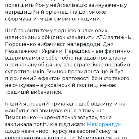
полегшить йому нейтралізацію звинувачень у
нетрадиційній орієнтації та допоможе
сформувати імідж сімейної людини.
Щоб закрити тему з однією з ключових
невиконаних обіцянок «закінчити АТО за тижні» ,
Порошенко вибачився напередодні Дня
Незалежності України. Парадокс – він фактично
вдарив самого себе, тобто нагадав про власну
невиконану обіцянку, але стратегічно послабив
супротивників. Вчинок президента ще й був
підсилений ефектом раптовості, бо ніхто такого
не очікував – в українській політиці немає
традицій вибачатися.
Інший яскравий приклад – щоб відкинути на
майбутнє всі звинувачення в тому, що
Тимошенко – «кремлівська зозуля», вона
закликала політиків підписати
Меморандум
щодо незмінності курсу на європейську та
євроатлантичну інтеграцію. Меморандум ні до