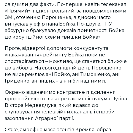
свідчили два факти. По-перше, навіть телеканал
«Прямий», підконтрольний, за повідомленнями
ЗМІ, оточенню Порошенка, відносно часто
випускав у ефір пана Бойка. По-друге, ГПУ
абсурдно бракувало доказів причетності Бойка
до корупційної схеми «вишки Бойка».
Проте, відвертої допомоги конкуренту та
«накачування» рейтингу Бойка поки не
спостерігається – можливо, це станеться ближче
до виборів. На сьогоднішній день Порошенко
не виокремлює ані Бойко, ані Тимошенко, ані
Гриценко, ані інших – він ніби над ними.
Окремо відзначимо контрастне підсилення
проросійського тла через активність кума Путіна
Віктора Медведчука, який вдався до
скуповування телевізійних каналів і спроби
захоплення Аграрної партії.
Отже, аморфна маса агентів Кремля, образ