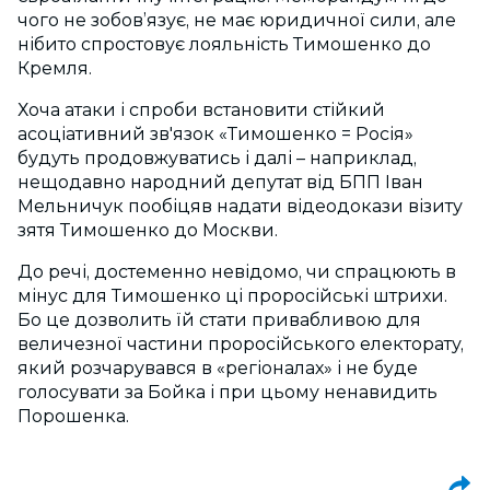
чого не зобов’язує, не має юридичної сили, але
нібито спростовує лояльність Тимошенко до
Кремля.
Хоча атаки і спроби встановити стійкий
асоціативний зв'язок «Тимошенко = Росія»
будуть продовжуватись і далі – наприклад,
нещодавно народний депутат від БПП Іван
Мельничук пообіцяв надати відеодокази візиту
зятя Тимошенко до Москви.
До речі, достеменно невідомо, чи спрацюють в
мінус для Тимошенко ці проросійські штрихи.
Бо це дозволить їй стати привабливою для
величезної частини проросійського електорату,
який розчарувався в «регіоналах» і не буде
голосувати за Бойка і при цьому ненавидить
Порошенка.