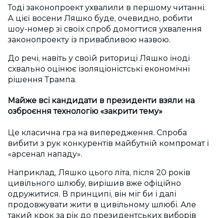
Тоді законопроект ухвалили в першому читанні.
А цієї восени Ляшко буде, очевидно, робити
шоу-номер зі своїх спроб домогтися ухвалення
законопроекту із привабливою назвою.
До речі, навіть у своїй риториці Ляшко іноді
схвально оцінює ізоляціоністські економічні
рішення Трампа.
Майже всі кандидати в президенти взяли на
озброєння технологію «закрити тему»
Це класична гра на випередження. Спроба
вибити з рук конкурентів майбутній компромат і
«арсенал нападу».
Наприклад, Ляшко цього літа, після 20 років
цивільного шлюбу, вирішив вже офіційно
одружитися. В принципі, він міг би і далі
продовжувати жити в цивільному шлюбі. Але
такий крок за рік до президентських виборів