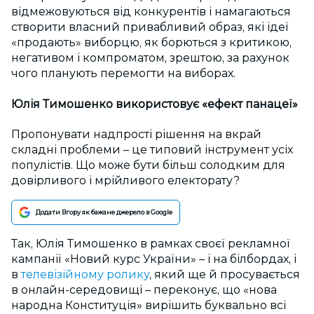
відмежовуються від конкурентів і намагаються
створити власний привабливий образ, які ідеї
«продають» виборцю, як борються з критикою,
негативом і компроматом, зрештою, за рахунок
чого планують перемогти на виборах.
Юлія Тимошенко використовує «ефект панацеї»
Пропонувати надпрості рішення на вкрай
складні проблеми – це типовий інструмент усіх
популістів. Що може бути більш солодким для
довірливого і мрійливого електорату?
Додати Вгору як бажане джерело в Google
Так, Юлія Тимошенко в рамках своєї рекламної
кампанії «Новий курс України» – і на білбордах, і
в
телевізійному ролику
, який ще й просувається
в онлайн-середовищі – переконує, що «нова
народна Конституція» вирішить буквально всі