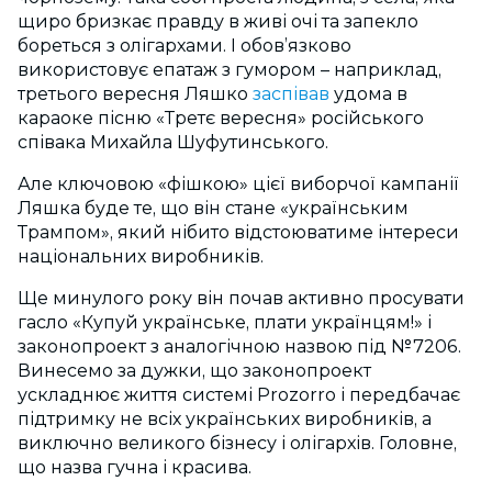
щиро бризкає правду в живі очі та запекло
бореться з олігархами. І обов’язково
використовує епатаж з гумором – наприклад,
третього вересня Ляшко
заспівав
удома в
караоке пісню «Третє вересня» російського
співака Михайла Шуфутинського.
Але ключовою «фішкою» цієї виборчої кампанії
Ляшка буде те, що він стане «українським
Трампом», який нібито відстоюватиме інтереси
національних виробників.
Ще минулого року він почав активно просувати
гасло «Купуй українське, плати українцям!» і
законопроект з аналогічною назвою під №7206.
Винесемо за дужки, що законопроект
ускладнює життя системі Prozorro і передбачає
підтримку не всіх українських виробників, а
виключно великого бізнесу і олігархів. Головне,
що назва гучна і красива.