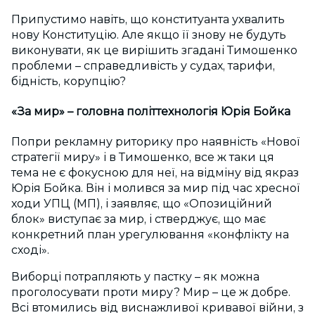
Припустимо навіть, що конституанта ухвалить
нову Конституцію. Але якщо її знову не будуть
виконувати, як це вирішить згадані Тимошенко
проблеми – справедливість у судах, тарифи,
бідність, корупцію?
«За мир» – головна політтехнологія Юрія Бойка
Попри рекламну риторику про наявність «Нової
стратегії миру» і в Тимошенко, все ж таки ця
тема не є фокусною для неї, на відміну від якраз
Юрія Бойка. Він і молився за мир під час хресної
ходи УПЦ (МП), і заявляє, що «Опозиційний
блок» виступає за мир, і стверджує, що має
конкретний план урегулювання «конфлікту на
сході».
Виборці потрапляють у пастку – як можна
проголосувати проти миру? Мир – це ж добре.
Всі втомились від виснажливої кривавої війни, з