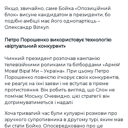
Якщо, звичайно, саме Бойка «Опозиційний
блок» висуне кандидатом в президенти, бо
подібні амбіції має його однопартієць –
Олександр Вілкул.
Петро Порошенко використовує технологію
«віртуальний конкурент»
Чинний президент розпочав кампанію
телевізійними роликами та білбордами «Армія!
Мова! Віра! Ми – Україна». При цьому Петро
Порошенко повністю ігнорує своїх конкурентів,
не реагує на їхні заяви і не вступає в пряме
протистояння. Він робить вигляд, що Слон не
помічає Моську. Очевидно, цієї стратегії він
дотримуватиметься і надалі.
Хоча тривалий час були кулуарні розмови про
зручного супротивника в другому турі, яким мав
би стати Бойко. Опосередковано про це