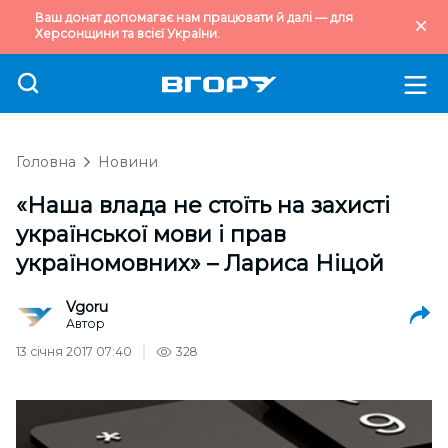
Ваш донат допомагає нам працювати й далі — для
Херсонщини та всієї України.
Головна
Новини
«Наша влада не стоїть на захисті
української мови і прав
україномовних» – Лариса Ніцой
Vgoru
Автор
13 січня 2017 07:40
328