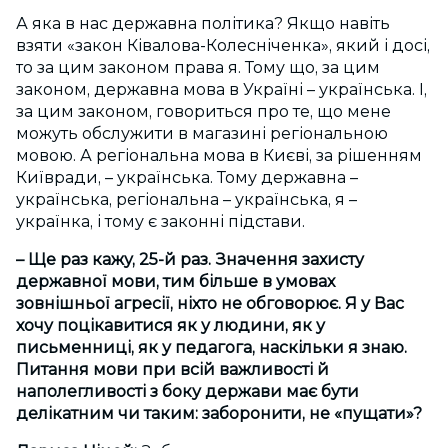
А яка в нас державна політика? Якщо навіть
взяти «закон Ківалова-Колесніченка», який і досі,
то за цим законом права я. Тому що, за цим
законом, державна мова в Україні – українська. І,
за цим законом, говориться про те, що мене
можуть обслужити в магазині регіональною
мовою. А регіональна мова в Києві, за рішенням
Київради, – українська. Тому державна –
українська, регіональна – українська, я –
українка, і тому є законні підстави.
– Ще раз кажу, 25-й раз. Значення захисту
державної мови, тим більше в умовах
зовнішньої агресії, ніхто не обговорює. Я у Вас
хочу поцікавитися як у людини, як у
письменниці, як у педагога, наскільки я знаю.
Питання мови при всій важливості й
наполегливості з боку держави має бути
делікатним чи таким: заборонити, не «пущати»?