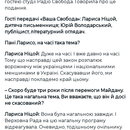
гостею студії Радіо Свобода. Говорила про це
подання.
Гості передачі «Ваша Свобода»: Лариса Ніцой,
дитяча письменниця; Юрій Володарський,
публіцист, літературний оглядач.
Пані Ларисо, на часі така тема?
Лариса Ніцой:
Дуже на часі. І вже давно на часі.
Тому що насправді цей закон розпалює
ворожнечу між українцями і національними
меншинами в Україні. Скасувавши його, ми
насправді покладемо край цьому.
– Скоро буде три роки після перемоги Майдану.
Це така нагальна тема, Ви вважаєте, що він й досі
не скасований?
Лариса Ніцой:
Вона була нагальною завжди. І
Верховна Рада на цю нагальну програму
відреагувала. Очевидно, тодішньому очільнику