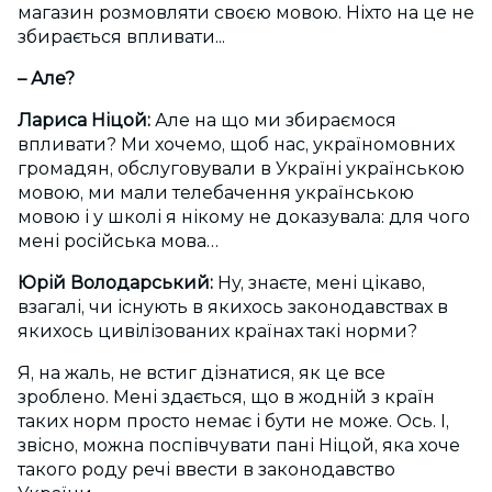
магазин розмовляти своєю мовою. Ніхто на це не
збирається впливати...
– Але?
Лариса Ніцой:
Але на що ми збираємося
впливати? Ми хочемо, щоб нас, україномовних
громадян, обслуговували в Україні українською
мовою, ми мали телебачення українською
мовою і у школі я нікому не доказувала: для чого
мені російська мова…
Юрій Володарський:
Ну, знаєте, мені цікаво,
взагалі, чи існують в якихось законодавствах в
якихось цивілізованих країнах такі норми?
Я, на жаль, не встиг дізнатися, як це все
зроблено. Мені здається, що в жодній з країн
таких норм просто немає і бути не може. Ось. І,
звісно, можна поспівчувати пані Ніцой, яка хоче
такого роду речі ввести в законодавство