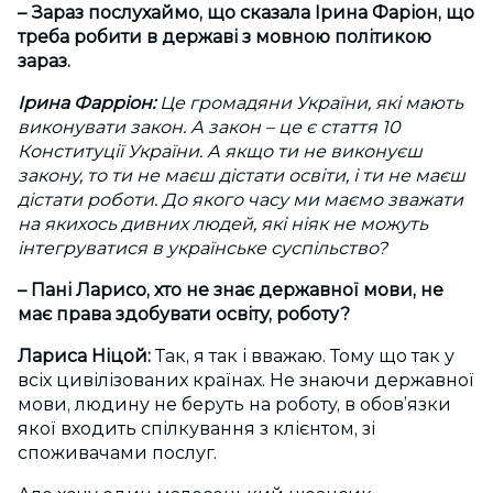
– Зараз послухаймо, що сказала Ірина Фаріон, що
треба робити в державі з мовною політикою
зараз.
Ірина Фарріон:
Це громадяни України, які мають
виконувати закон. А закон – це є стаття 10
Конституції України. А якщо ти не виконуєш
закону, то ти не маєш дістати освіти, і ти не маєш
дістати роботи. До якого часу ми маємо зважати
на якихось дивних людей, які ніяк не можуть
інтегруватися в українське суспільство?
– Пані Ларисо, хто не знає державної мови, не
має права здобувати освіту, роботу?
Лариса Ніцой:
Так, я так і вважаю. Тому що так у
всіх цивілізованих країнах. Не знаючи державної
мови, людину не беруть на роботу, в обов’язки
якої входить спілкування з клієнтом, зі
споживачами послуг.