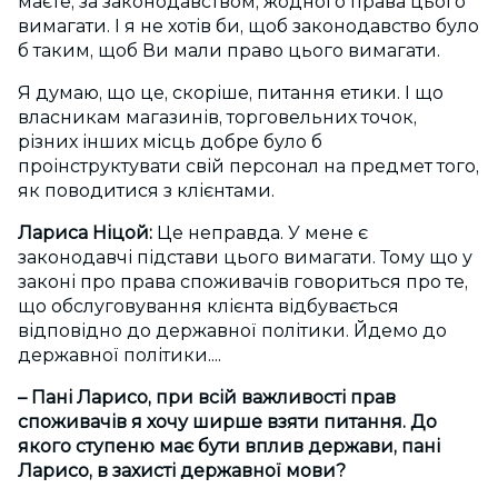
маєте, за законодавством, жодного права цього
вимагати. І я не хотів би, щоб законодавство було
б таким, щоб Ви мали право цього вимагати.
Я думаю, що це, скоріше, питання етики. І що
власникам магазинів, торговельних точок,
різних інших місць добре було б
проінструктувати свій персонал на предмет того,
як поводитися з клієнтами.
Лариса Ніцой:
Це неправда. У мене є
законодавчі підстави цього вимагати. Тому що у
законі про права споживачів говориться про те,
що обслуговування клієнта відбувається
відповідно до державної політики. Йдемо до
державної політики....
– Пані Ларисо, при всій важливості прав
споживачів я хочу ширше взяти питання. До
якого ступеню має бути вплив держави, пані
Ларисо, в захисті державної мови?