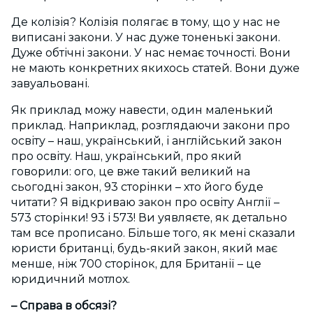
Де колізія? Колізія полягає в тому, що у нас не
виписані закони. У нас дуже тоненькі закони.
Дуже обтічні закони. У нас немає точності. Вони
не мають конкретних якихось статей. Вони дуже
завуальовані.
Як приклад можу навести, один маленький
приклад. Наприклад, розглядаючи закони про
освіту – наш, український, і англійський закон
про освіту. Наш, український, про який
говорили: ого, це вже такий великий на
сьогодні закон, 93 сторінки – хто його буде
читати? Я відкриваю закон про освіту Англії –
573 сторінки! 93 і 573! Ви уявляєте, як детально
там все прописано. Більше того, як мені сказали
юристи британці, будь-який закон, який має
менше, ніж 700 сторінок, для Британії – це
юридичний мотлох.
– Справа в обсязі?