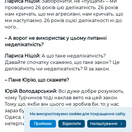
Лариса Ніцой:
Заборонити, не «пущати» – ми
проводимо 26 років цю делікатність. 26 років
нам кричать, що ми агресивні, нам кричать, що
ми наступаємо. 26 років оцієї делікатності ні до
чого...
– А ворог не використає у цьому питанні
неделікатність?
Лариса Ніцой:
А що таке неделікатність?
Давайте спочатку скажемо, що таке закон? Це
делікатність чи неделікатність? Я за закон.
– Пане Юрію, що скажете?
Юрій Володарський:
Всі дуже добре розуміють,
чому Турчинов тоді наклав вето на цей закон.
Тому що, якби він цього не зробив би, то у нас
зараз був би не тільки Донбас, але й Харків, й
Ми використовуємо cookies для покращення сайту.
Одеса, і все решта! І от до чого приводить
нетерпимість!
Приймаю
Відхилити
Налаштування