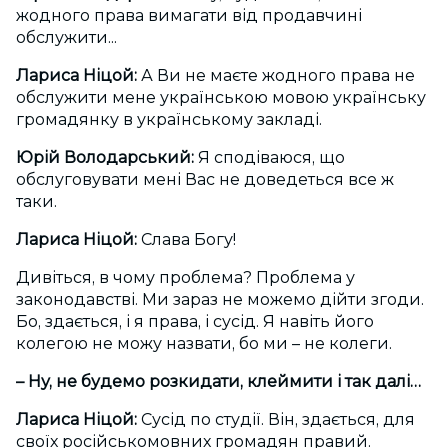
жодного права вимагати від продавчині
обслужити...
Лариса Ніцой:
А Ви не маєте жодного права не
обслужити мене українською мовою українську
громадянку в українському закладі.
Юрій Володарський:
Я сподіваюся, що
обслуговувати мені Вас не доведеться все ж
таки.
Лариса Ніцой:
Слава Богу!
Дивіться, в чому проблема? Проблема у
законодавстві. Ми зараз не можемо дійти згоди.
Бо, здається, і я права, і сусід. Я навіть його
колегою не можу назвати, бо ми – не колеги.
– Ну, не будемо розкидати, клеймити і так далі…
Лариса Ніцой:
Сусід по студії. Він, здається, для
своїх російськомовних громадян правий.