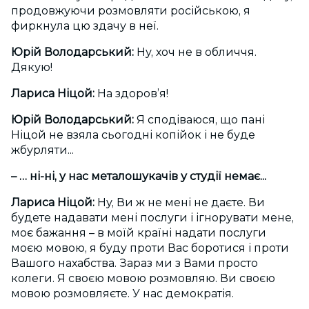
продовжуючи розмовляти російською, я
фиркнула цю здачу в неї.
Юрій Володарський:
Ну, хоч не в обличчя.
Дякую!
Лариса Ніцой:
На здоров’я!
Юрій Володарський:
Я сподіваюся, що пані
Ніцой не взяла сьогодні копійок і не буде
жбурляти...
– … ні-ні, у нас металошукачів у студії немає...
Лариса Ніцой:
Ну, Ви ж не мені не даєте. Ви
будете надавати мені послуги і ігнорувати мене,
моє бажання – в моїй країні надати послуги
моєю мовою, я буду проти Вас боротися і проти
Вашого нахабства. Зараз ми з Вами просто
колеги. Я своєю мовою розмовляю. Ви своєю
мовою розмовляєте. У нас демократія.