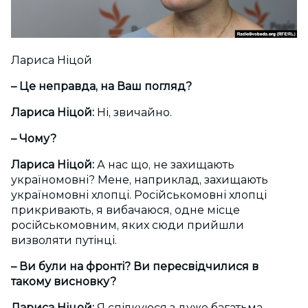
Лариса Ніцой
– Це неправда, на Ваш погляд?
Лариса Ніцой:
Ні, звичайно.
– Чому?
Лариса Ніцой:
А нас що, не захищають
україномовні? Мене, наприклад, захищають
україномовні хлопці. Російськомовні хлопці
прикривають, я вибачаюся, одне місце
російськомовним, яких сюди прийшли
визволяти путінці.
– Ви були на фронті? Ви пересвідчилися в
такому висновку?
Лариса Ніцой:
Я спілкуюся з дуже багатьма