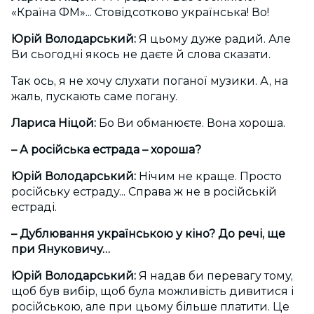
«Країна ФМ»... Стовідсотково українська! Во!
Юрій Володарський:
Я цьому дуже радий. Але
Ви сьогодні якось не даєте й слова сказати.
Так ось, я не хочу слухати поганої музики. А, на
жаль, пускають саме погану.
Лариса Ніцой:
Бо Ви обманюєте. Вона хороша.
– А російська естрада – хороша?
Юрій Володарський:
Нічим не краще. Просто
російську естраду... Справа ж не в російській
естраді.
– Дублювання українською у кіно? До речі, ще
при Януковичу…
Юрій Володарський:
Я надав би перевагу тому,
щоб був вибір, щоб була можливість дивитися і
російською, але при цьому більше платити. Це