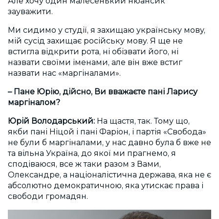
Але хочу один малесенький нюансик
зауважити.
Ми сидимо у студії, я захищаю українську мову,
мій сусід захищає російську мову. Я ще не
встигла відкрити рота, ні обізвати його, ні
назвати своїми іменами, але він вже встиг
назвати нас «маргіналами».
– Пане Юрію, дійсно, Ви вважаєте пані Ларису
маргіналом?
Юрій Володарський:
На щастя, так. Тому що,
якби пані Ніцой і пані Фаріон, і партія «Свобода»
не були б маргіналами, у нас давно була б вже не
та вільна Україна, до якої ми прагнемо, я
сподіваюся, все ж таки разом з Вами,
Олександре, а націоналістична держава, яка не є
абсолютно демократичною, яка утискає права і
свободи громадян.