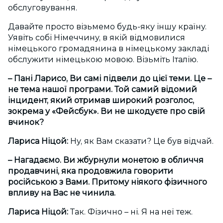
обслуговування.
Давайте просто візьмемо будь-яку іншу країну.
Уявіть собі Німеччину, в якій відмовилися
німецького громадянина в німецькому закладі
обслужити німецькою мовою. Візьміть Італію.
– Пані Ларисо, Ви самі підвели до цієї теми. Це –
не тема нашої програми. Той самий відомий
інцидент, який отримав широкий розголос,
зокрема у «Фейсбук». Ви не шкодуєте про свій
вчинок?
Лариса Ніцой:
Ну, як Вам сказати? Це був відчай.
– Нагадаємо. Ви жбурнули монетою в обличчя
продавчині, яка продовжила говорити
російською з Вами. Притому ніякого фізичного
впливу на Вас не чинила.
Лариса Ніцой:
Так. Фізично – ні. Я на неї теж.