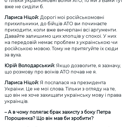
б тільки україномовні воїни АТО, то ми з Вами тут
вже не сиділи б.
Лариса Ніцой:
Дорогі мої російськомовні
прихильники, до бійців АТО ви починаєте
приходити, коли вже вичерпані всі аргументи.
Давайте залишимо цих хлопців у спокої. У них
на передовій немає проблем з українською чи
російською мовою. Тому не притягуйте їх сюди
за вуха.
Юрій Володарський:
Якщо дозволите, я зазначу,
що розмову про воїнів АТО почав не я.
Лариса Ніцой:
Я послалася на президента
України. Це не мої слова. Тільки з огляду на те,
що він не хоче захищати українську мову і права
українців.
– А в чому полягає брак захисту з боку Петра
Порошенка? Що він мав би зробити?