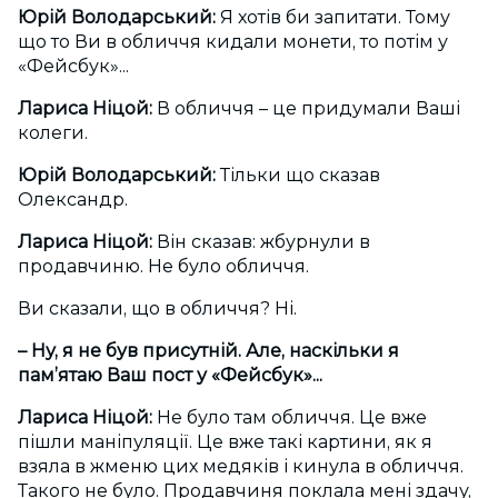
Юрій Володарський:
Я хотів би запитати. Тому
що то Ви в обличчя кидали монети, то потім у
«Фейсбук»...
Лариса Ніцой:
В обличчя – це придумали Ваші
колеги.
Юрій Володарський:
Тільки що сказав
Олександр.
Лариса Ніцой:
Він сказав: жбурнули в
продавчиню. Не було обличчя.
Ви сказали, що в обличчя? Ні.
– Ну, я не був присутній. Але, наскільки я
пам’ятаю Ваш пост у «Фейсбук»...
Лариса Ніцой:
Не було там обличчя. Це вже
пішли маніпуляції. Це вже такі картини, як я
взяла в жменю цих медяків і кинула в обличчя.
Такого не було. Продавчиня поклала мені здачу,