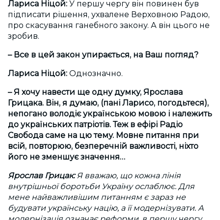
Лариса Ніцой:
У першу чергу він повинен був
підписати рішення, ухвалене Верховною Радою,
про скасування ганебного закону. А він цього не
зробив.
– Все в цей закон упирається, на Ваш погляд?
Лариса Ніцой:
Однозначно.
– Я хочу навести ще одну думку, Ярослава
Грицака. Він, я думаю, (пані Ларисо, погодьтеся),
непогано володіє українською мовою і належить
до українських патріотів. Теж в ефірі Радіо
Свобода саме на цю тему. Мовне питання при
всій, повторюю, безперечній важливості, ніхто
його не зменшує значення…
Ярослав Грицак:
Я вважаю, що кожна лінія
внутрішньої боротьби Україну ослаблює. Для
мене найважливішим питанням є зараз не
будувати українську націю, а її модернізувати. А
модернізація означає реформи, в першу чергу