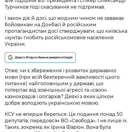
але тодішній в.о. президента і спікер Олександр
Турчинов тоді скасування не підтримав.
І закон діє й досі, що жодним чином не заважає
бойовикам на Донбасі й російським
пропагандистам досі стверджувати, що київська
«хунта» гнобить російськомовне населення
України.
Додати Вгору як бажане джерело в Google
Отже, чи є збереження і розвиток державної
мови (при всій безперечній важливості цього
питання) найголовнішим у державі, що
потерпає від зовнішньої агресії та «своїх»
казнокрадів і олігархів? Деякі з яких цілком
добре володіють українською мовою.
КСУ не вперше береться. Це подання понад 50
депутатів, передовсім ВО «Свобода». І не лише їх.
Таких, зокрема, як Ірина Фаріон. Вона була