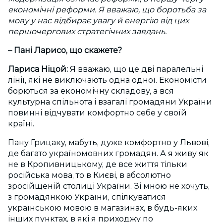
економічні реформи. Я вважаю, що боротьба за
мову у нас відбирає увагу й енергію від цих
першочергових стратегічних завдань.
– Пані Ларисо, що скажете?
Лариса Ніцой:
Я вважаю, що це дві паралельні
лінії, які не виключають одна одної. Економісти
борються за економічну складову, а вся
культурна спільнота і взагалі громадяни України
повинні відчувати комфортно себе у своїй
країні.
Пану Грицаку, мабуть, дуже комфортно у Львові,
де багато україномовних громадян. А я живу як
не в Кропивницькому, де все життя тільки
російська мова, то в Києві, в абсолютно
зросійщеній столиці України. Зі мною не хочуть,
з громадянкою України, спілкуватися
українською мовою в магазинах, в будь-яких
інших пунктах, в які я приходжу по