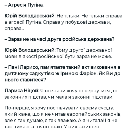
– Агресія Путіна.
Юрій Володарський:
Не тільки. Не тільки справа
в агресії Путіна. Справа у побудові держави,
справа...
–
Зараз не на часі друга російська державна?
Юрій Володарський:
Тому другої державної
мови в якості російської бути зараз не може.
– Пані Ларисо, пам’ятаєте такий акт виховання в
дитячому садку тією ж Іриною Фаріон. Як Ви до
нього ставитеся?
Лариса Ніцой:
Я все-таки хочу повернутися до
законних підстав, чи мала я законні підстави.
По-перше, я хочу поспівчувати своєму сусіду,
який каже, що я не читав європейських законів,
але я так думаю, я так вважаю. А я читала! І я не
так думаю, а точно знаю. У них захищені