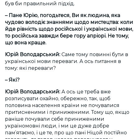
був би правильний підхід.
– Пане Юрію, погодьтеся, Ви як людина, яка
чудово володіє знаннями щодо мистецтва: коли
йде рівність щодо російської і української мови,
то російська завжди бере гору апріорі. Не тому,
що вона краще.
Юрій Володарський:
Саме тому повинні бути в
української мови переваги. А ось питання в
тому: які переваги?
– Які?
Юрій Володарський:
А ось це треба вже
розписувати охайно, обережно, так, щоб
половина населення країни не почувалися
притисненими і приниженими. Тому що, якщо
раніше почували себе приниженими
україномовні люди, і ми це дуже добре
пам’ятаємо, і це те, про що пані Ніцой постійно