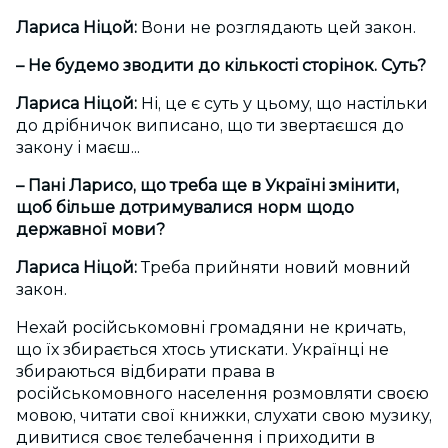
Лариса Ніцой:
Вони не розглядають цей закон.
– Не будемо зводити до кількості сторінок. Суть?
Лариса Ніцой:
Ні, це є суть у цьому, що настільки
до дрібничок виписано, що ти звертаєшся до
закону і маєш...
– Пані Ларисо, що треба ще в Україні змінити,
щоб більше дотримувалися норм щодо
державної мови?
Лариса Ніцой:
Треба прийняти новий мовний
закон.
Нехай російськомовні громадяни не кричать,
що їх збирається хтось утискати. Українці не
збираються відбирати права в
російськомовного населення розмовляти своєю
мовою, читати свої книжки, слухати свою музику,
дивитися своє телебачення і приходити в