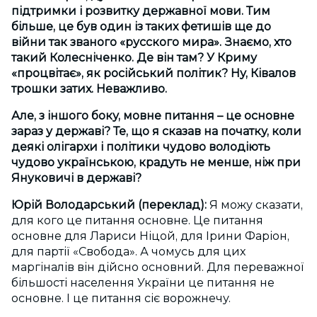
підтримки і розвитку державної мови. Тим
більше, це був один із таких фетишів ще до
війни так званого «русского мира». Знаємо, хто
такий Колесніченко. Де він там? У Криму
«процвітає», як російський політик? Ну, Ківалов
трошки затих. Неважливо.
Але, з іншого боку, мовне питання – це основне
зараз у державі? Те, що я сказав на початку, коли
деякі олігархи і політики чудово володіють
чудово українською, крадуть не менше, ніж при
Януковичі в державі?
Юрій Володарський (переклад):
Я можу сказати,
для кого це питання основне. Це питання
основне для Лариси Ніцой, для Ірини Фаріон,
для партії «Свобода». А чомусь для цих
маргіналів він дійсно основний. Для переважної
більшості населення України це питання не
основне. І це питання сіє ворожнечу.