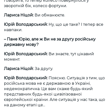
говорить, то тепер колесо повернулося у
зворотній бік, колесо фортуни.
Лариса Ніцой:
Ви обманюєте.
Юрій Володарський:
Ну, що це таке? І тепер все
навпаки.
– Пане Юрію, але ж Ви не за другу російську
державну мову?
Юрій Володарський:
Ви знаєте, тут цікавий
момент.
Лариса Ніцой:
За другу.
Юрій Володарський:
Поясню. Ситуація з тим, що
російська мова не є державною в Україні,
недемократична. Це вам скаже будь-який
представник будь-якої цивілізованої
європейської країни. Але ситуація у нас така, що
на даному етапі це...