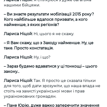
нашими бійцями.
– Ви знаєте результати мобілізації 2015 року?
Кого найбільше вдалося призвати, а кого
найменше, з яких регіонів?
Лариса Ніцой:
Ні, цього я не скажу.
– Я Вам скажу, що з Заходу найменше. Ну, це
таке. Просто констатація.
Лариса Ніцой:
Ну, і що?
– Зараз будемо вдаватися у ці тонкощі – цього
закону...
Лариса Ніцой:
Так. Я просто це сказала тільки
для того, щоб дати зрозуміти, що наша влада не
стоїть на захисті української мови і прав
україномовних громадян.
– Пане Юрію, дуже важко заперечити значення