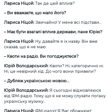
Лариса Ніцой:
Так де цей вплив?
– Ви вважаєте, що мало його?
Лариса Ніцой:
Звичайно! У мене всі підстави...
– Має бути взагалі вплив держави, пане Юрію?
Лариса Ніцой:
Ну, давайте я їх назву. Він вже
сказав, що я не маю.
– Квоти на радіо. Ви погоджуєтеся?
Юрій Володарський:
Квоти? Ні, категорично ні.
Ні, це невірний хід. До чого вони привели?
– Дубляж українською мовою…
Юрій Володарський:
Я сьогодні відмовляюся
від ФМ-радіо. Тому що я не можу слухати погану
українську музику...
Лариса Ніцой:
ФМ-радіо! Я Вас обожнюю!