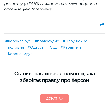
розвитку (USAID) і виконується міжнародною
організацією Internews.
#Коронавірус
#правосудие
#Нарушение
#полиция
#Одесса
#Суд
#Карантин
#Коронавирус
Cтаньте частиною спільноти, яка
зберігає правду про Херсон
ДОНАТ