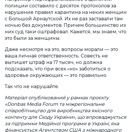
полиции составило с десяток протоколов за
нарушение правил карантина на неких женщин
с Большой Арнаутской. Их не раз заставали там
ночью без документов. Причем большинство из
них суд таки оштрафовал. Кажется, мы знаем, что
это были за женщины.
Даже несмотря на это, вопросы морали — это
ваша личная ответственность. Совесть не
выпишет штраф на 17 тысяч, но должна
подсказать, что при всех «но» заботиться о
здоровье окружающих — это правильно.
Так что не нарушайте.
Матеріал опублікований у рамках проєкту
«Donbas Media Forum та міжрегіональне
співробітництво для виробництва якісного
контенту для Сходу України», що впроваджується
за підтримки Медійної програми в Україні, яка
фінансується Агентством США з міжнародного