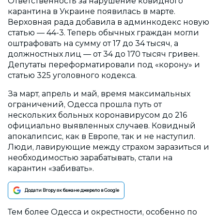
Ответственность за нарушение ковидного
карантина в Украине появилась в марте.
Верховная рада добавила в админкодекс новую
статью — 44-3. Теперь обычных граждан могли
оштрафовать на сумму от 17 до 34 тысяч, а
должностных лиц — от 34 до 170 тысяч гривен.
Депутаты переформатировали под «корону» и
статью 325 уголовного кодекса.
За март, апрель и май, время максимальных
ограничений, Одесса прошла путь от
нескольких больных коронавирусом до 216
официально выявленных случаев. Ковидный
апокалипсис, как в Европе, так и не наступил.
Люди, лавирующие между страхом заразиться и
необходимостью зарабатывать, стали на
карантин «забивать».
Додати Вгору як бажане джерело в Google
Тем более Одесса и окрестности, особенно по