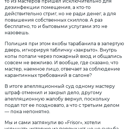
то из мастеров пришел исключительно для
дезинфекции помещения, а кто-то
действительно стриг, но не ради денег, а для
повышения собственных скиллов. А раз
бесплатно, то и бытовыми услугами это не
назовешь.
Полиция при этом якобы тарабанила в запертую
дверь, игнорируя табличку «закрыто». Внутрь
копы попали через пожарный вход и общались
совсем не вежливо. И вообще, где сказано, что
мастер, наемное лицо, отвечает за соблюдение
карантинных требований в салоне?
В итоге апелляционный суд одному мастеру
штраф отменил и закрыл дело, другому
апелляционную жалобу вернул, поскольку
подал тот ее поздновато, а что с третьим делом
— пока непонятно.
Мы и сами заглянули во «Frisor», хотели
услышать историю из первых уст, но не судьба.