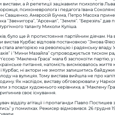
ки вистави, а й репетиції зацікавили психологів Льв
орожця, психоневролога і педагога Івана Соколян
ен Свашенко, Амвросій Бучма, Петро Масоха прине
а “Звенигора”, “Арсенал”, “Земля”. “Березіль” дав 
ургічного таланту Миколи Куліша.
іхів, було ще й протистояння партійним діячам. На 
и вистав Курбас відповів постановкою “Змова Фіеско
 стала алегорією на революцію і радянську владу. У
хія” і “Мини Мазайла” супроводжується тиском ра
п’єсою “Маклена Ґраса” мала б заспокоїти партію, у 
раїнське питання, натомість висміювалось життя к
і Курбас, ні актори не змогли залишитись байдужим
лоду на вулицях. Тому вистава вийшла не про капі
юдину. Як наслідок, виставу обговорювали у Наркома
ли з посади художнього керівника, а “Маклену Ґрасу
припинив своє існування.
ідувач відділу агітації і пропаганди Павло Постише
тись” у помилках. Режисер відмовився. 26 грудня 1
ували.