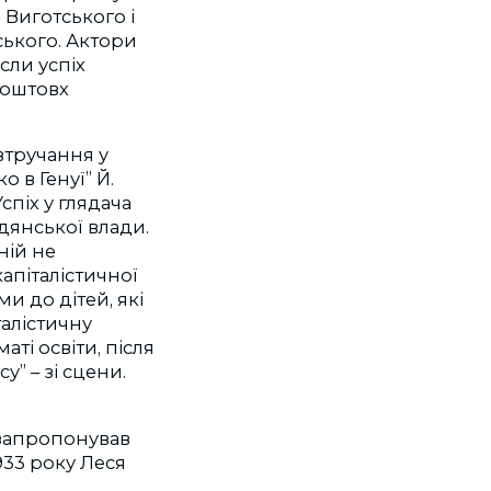
а Виготського і
ського. Актори
сли успіх
поштовх
втручання у
 в Генуї” Й.
спіх у глядача
дянської влади.
ній не
апіталістичної
и до дітей, які
талістичну
ті освіти, після
” – зі сцени.
в запропонував
933 року Леся