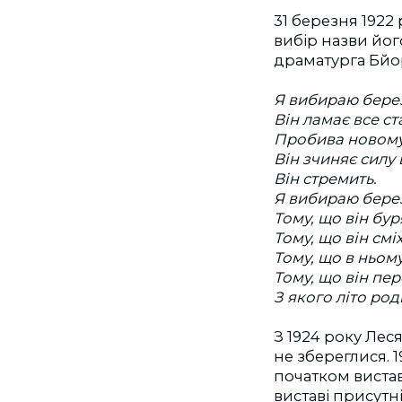
31 березня 1922
вибір назви йог
драматурга Бйо
Я вибираю берез
Він ламає все cт
Пробива новому
Він зчиняє силу
Він стремить.
Я вибираю берез
Тому, що він бур
Тому, що він сміх
Тому, що в ньому
Тому, що він пер
З якого літо род
З 1924 року Лес
не збереглися. 
початком вистави
виставі присут