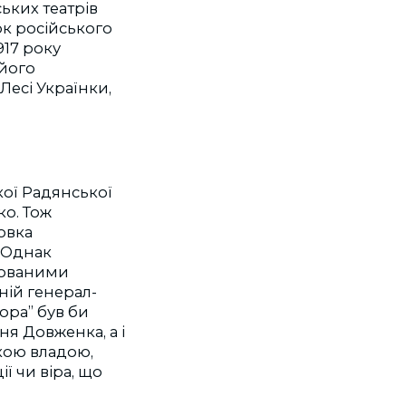
ьких театрів
к російського
917 року
 його
Лесі Українки,
кої Радянської
ко. Тож
овка
 Однак
сованими
ній генерал-
ора” був би
я Довженка, а і
кою владою,
ї чи віра, що