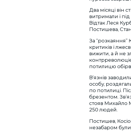
Два місяці він 
витримали і під
Відтак Леся Кур
Постишева, Стан
За “розкаяння” К
критиків і лжес
вижити, а й не 
контрреволюцією
потилицю обірва
В’язнів заводил
особу, роздягали
по потилиці. Пі
брезентом. Зв’я
стояв Михайло М
250 людей.
Постишев, Косіо
незабаром були 