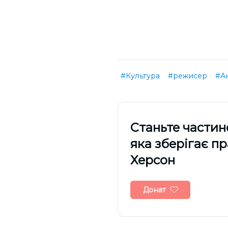
#Культура
#режисер
#А
Cтаньте частин
яка зберігає п
Херсон
Донат