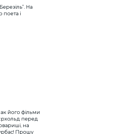
ерезіль”. На
 поета і
нак його фільми
йєрхольд перед
овариші, на
урбас! Прошу