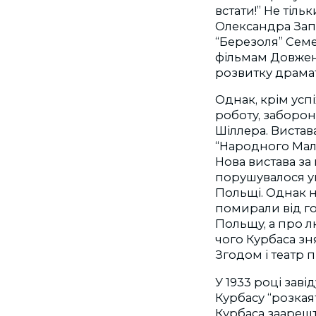
встати!” Не тіль
Олександра Зап
“Березоля” Сем
фільмам Довженк
розвитку драмат
Однак, крім усп
роботу, заборон
Шіллера. Вистава
“Народного Мала
Нова вистава за 
порушувалося ук
Польщі. Однак н
помирали від го
Польщу, а про л
чого Курбаса зня
Згодом і театр 
У 1933 році зав
Курбасу “розкая
Курбаса заарешт