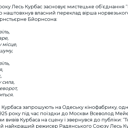
 року Лесь Курбас засновує мистецьке об’єднання “Б
о наштовхнув власний переклад вірша норвезького
рнстьєрне Бйорнсона:
іль,
ape,
 місце,
 шуму,
іль,
я,
,
 сила,
еворот,
иться.
я Курбаса запрошують на Одеську кінофабрику, од
1925 року під час поїздки до Москви Всеволод Ме
 вивів Курбаса на сцену і звернувся до публіки: “Т
ній найкращий режисер Радянського Союзу Лесь К