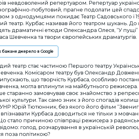
рів невдоволений репертуаром. Репертуар українс
нографічно-побутовий, прагне подолати цей спадо
азом з однодумцями покидає Театр Садовського і 1
й театр. Курбас називав його театром шукань. До
ять драматичні етюди Олександра Олеся, “У пущі” 
аса Шевченка та твори європейських драматургів.
к бажане джерело в Google
одий театр стає частиною Першого театру Українсь
Шевченка. Комісаром театру був Олександр Довжен
ипускають, що творчість Курбаса, особливо постан
вченка, могла вплинути на майбутнього режисера.
ше старанно замовчував своє знайомство з репре
ької культури. Так само зник з його спогадів колиш
УНР Юрій Тютюнник, без якого його фільм “Звениг
впізнавати Курбаса доводиться не тільки з мовчанн
 Що стало причиною співпраці режисера з радянсь
ідомо: голод, розчарування в українській революці
я поза політикою?