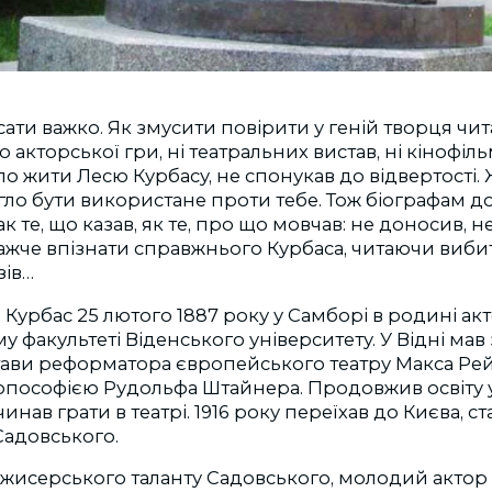
ати важко. Як змусити повірити у геній творця чит
о акторської гри, ні театральних вистав, ні кінофіль
ло жити Лесю Курбасу, не спонукав до відвертості. 
ло бути використане проти тебе. Тож біографам д
ак те, що казав, як те, про що мовчав: не доносив, н
важче впізнати справжнього Курбаса, читаючи виби
зів…
Курбас 25 лютого 1887 року у Самборі в родині акт
у факультеті Віденського університету. У Відні мав
тави реформатора європейського театру Макса Рей
опософією Рудольфа Штайнера. Продовжив освіту 
чинав грати в театрі. 1916 року переїхав до Києва, с
Садовського.
жисерського таланту Садовського, молодий актор 