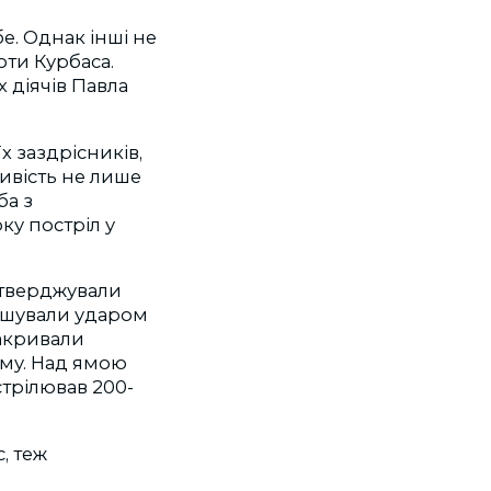
е. Однак інші не
оти Курбаса.
 діячів Павла
х заздрісників,
ливість не лише
ба з
ку постріл у
ідтверджували
глушували ударом
накривали
яму. Над ямою
стрілював 200-
, теж