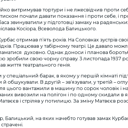
стійко витримував тортури і не лжесвідчив проти себ
 тиском почали давати показання і проти себе, і пр
баса звинуватили у підготовці замаху на радянських
іслава Косіора, Всеволода Балицького.
урбас отримав п’ять років. На Соловках зустрів свої
відків. Працював у табірному театрі. Це давало мож
зламатися духовно. Однак доноси і планова бороть
 зробили свою чорну справу. 3 листопада 1937 ро
в життя театрального генія.
и у спеціальний барак, в якому у першій кімнаті п
 й обшукували. В другій – зв’язували, у третій – о
сля цього вантажили в машину по сорок чоловік і 
заних вивозили на полігон і по одному скидали в 
атвєєв і стріляв у потилицю. За зміну Матвєєв роз
р, Балицький, на яких начебто готував замах Курбас
страчені.