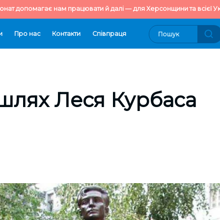
онат допомагає нам працювати й далі — для Херсонщини та всієї Ук
и
Про нас
Контакти
Cпівпраця
шлях Леся Курбаса