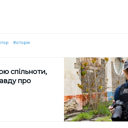
ктор
#історія
ою спільноти,
равду про