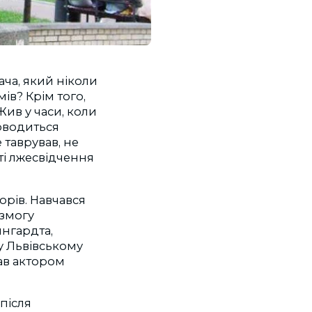
ача, який ніколи
мів? Крім того,
Жив у часи, коли
оводиться
е таврував, не
ті лжесвідчення
орів. Навчався
 змогу
нгардта,
у Львівському
тав актором
після