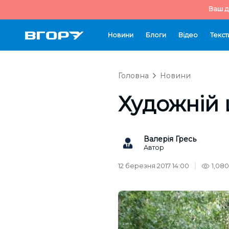
Ваш д
Новини
Блоги
Відео
Текст
Головна
Новини
Художній 
Валерія Гресь
Автор
12 березня 2017 14:00
1,080