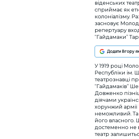
віденських теат
сприймає як ет
колоніалізму. Р
засновує Молоди
репертуару вход
“Гайдамаки” Тар
Додати Вгору я
У 1919 році Мол
Республіки ім. 
театрознавці пр
“Гайдамаків” Ше
Довженко пізні
діячами українс
хорунжий армії 
неможливий. Та 
його власного.
достеменно не в
театр залишитьс