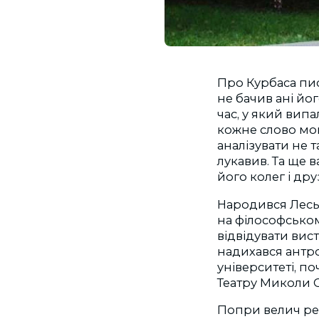
Про Курбаса пис
не бачив ані йог
час, у який випа
кожне слово мог
аналізувати не т
лукавив. Та ще 
його колег і дру
Народився Лесь 
на філософськом
відвідувати вис
надихався антр
університеті, по
Театру Миколи 
Попри велич ре