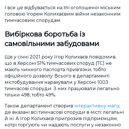
І все це відбувається на тлі оголошеної міським
головою Ігорем Колихаєвим війни незаконним
тимчасовим спорудам.
Вибіркова боротьба із
самовільними забудовами
Ще у січні 2021 року Ігор Колихаєв повідомив,
що в Херсоні 51% тимчасових споруд (ТС) не
мають чинного паспорта прив'язки, тобто
офіційного дозволу. Всього в департаменті
містобудування нарахували у Херсоні 1003
тимчасові споруди. З них працювали легально
тільки 498, тобто 49%.
Також департамент створив
інтерактивну мапу
,
де вказані всі тимчасові споруди в місті: легальні
й ні. А Ігор Колихаєв пригрозив підприємцям,
котрі торгують чи надають послуги у незаконно