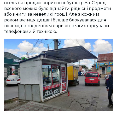
осель на продаж корисні побутові речі. Серед
всякого можна було віднайти рідкісні предмети
або книги за невеликі гроші. Але з кожним
роком вулиця дедалі більше блокувалася для
пішоходів зведенням ларьків, в яких торгували
телефонами й технікою.