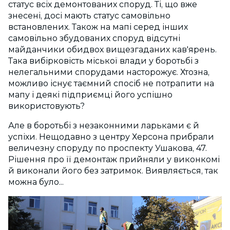
статус всіх демонтованих споруд. Ті, що вже
знесені, досі мають статус самовільно
встановлених. Також на мапі серед інших
самовільно збудованих споруд відсутні
майданчики обидвох вищезгаданих кав'ярень.
Така вибірковість міської влади у боротьбі з
нелегальними спорудами насторожує. Хтозна,
можливо існує таємний спосіб не потрапити на
мапу і деякі підприємці його успішно
використовують?
Але в боротьбі з незаконними ларьками є й
успіхи. Нещодавно з центру Херсона прибрали
величезну споруду по проспекту Ушакова, 47.
Рішення про її демонтаж прийняли у виконкомі
й виконали його без затримок. Виявляється, так
можна було...