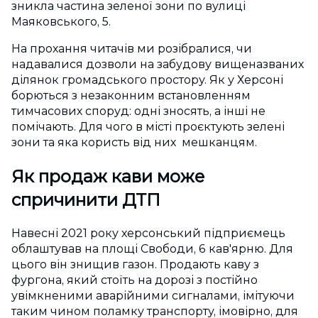
зникла частина зеленої зони по вулиці
Маяковського, 5.
На прохання читачів ми розібралися, чи
надавалися дозволи на забудову вищеназваних
ділянок громадського простору. Як у Херсоні
борються з незаконним встановленням
тимчасових споруд: одні зносять, а інші не
помічають. Для чого в місті проєктують зелені
зони та яка користь від них мешканцям.
Як продаж кави може
спричинити ДТП
Навесні 2021 року херсонський підприємець
облаштував на площі Свободи, 6 кав'ярню. Для
цього він знищив газон. Продають каву з
фургона, який стоїть на дорозі з постійно
увімкненими аварійними сигналами, імітуючи
таким чином поламку транспорту, імовірно, для