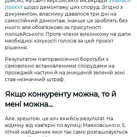
Дійсно, на сайті Херсонської міськради
з'явився
проєкт
щодо демонтажу цих споруд. Згідно з
документом, власнику давалося три дні на
самостійний демонтаж, інакше це зроблять без
нього, але обов'язково за присутності
поліцейського. Проте члени виконкому не дали
необхідної кількості голосів за цей проєкт
рішення.
Результатом півторамісячної боротьби з
самовільно встановленими спорудами на
проїжджій частині й на знищеній зеленій зоні
став незначний штраф.
Якщо конкуренту можна, то й
мені можна...
Але, зрештою, це хоч якийсь результат. На
відміну від кав'ярні по вулиці Маяковського, 5,
літній майданчик якої так само розташовується