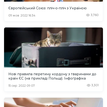
Європейський Союз: пліч-о-пліч з Україною
3,760
09 жов. 2022 16:34
Нові правила перетину кордону з тваринами до
країн ЄС (на прикладі Польщі). Інфографіка
3,301
15 сер. 2022 09:07