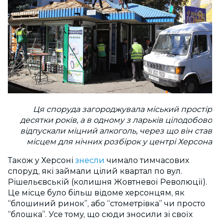
Ця споруда загороджувала міський простір
десятки років, а в одному з ларьків цілодобово
відпускали міцний алкоголь, через що він став
місцем для нічних розбірок у центрі Херсона
Також у Херсоні
знесли
чимало тимчасових
споруд, які займали цілий квартал по вул.
Рішельєвській (колишня Жовтневої Революції).
Це місце було більш відоме херсонцям, як
“блошиний ринок”, або “стометрівка” чи просто
“блошка”. Усе тому, що сюди зносили зі своїх