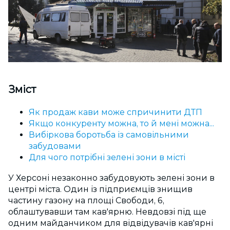
Зміст
Як продаж кави може спричинити ДТП
Якщо конкуренту можна, то й мені можна...
Вибіркова боротьба із самовільними
забудовами
Для чого потрібні зелені зони в місті
У Херсоні незаконно забудовують зелені зони в
центрі міста. Один із підприємців знищив
частину газону на площі Свободи, 6,
облаштувавши там кав'ярню. Невдовзі під ще
одним майданчиком для відвідувачів кав'ярні