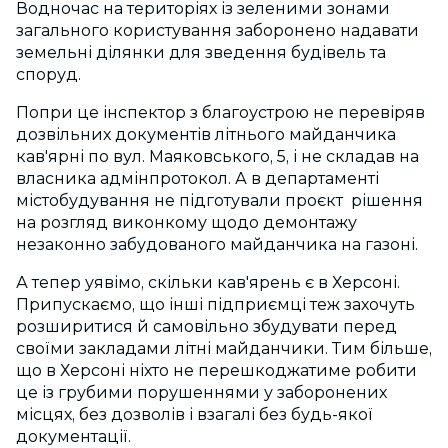
Водночас на територіях із зеленими зонами
загального користування заборонено надавати
земельні ділянки для зведення будівель та
споруд.
Попри це інспектор з благоустрою не перевіряв
дозвільних документів літнього майданчика
кав'ярні по вул. Маяковського, 5, і не складав на
власника адмінпротокол. А в департаменті
містобудування не підготували проєкт рішення
на розгляд виконкому щодо демонтажу
незаконно забудованого майданчика на газоні.
А тепер уявімо, скільки кав'ярень є в Херсоні.
Припускаємо, що інші підприємці теж захочуть
розширитися й самовільно збудувати перед
своїми закладами літні майданчики. Тим більше,
що в Херсоні ніхто не перешкоджатиме робити
це із грубими порушеннями у заборонених
місцях, без дозволів і взагалі без будь-якої
документації.