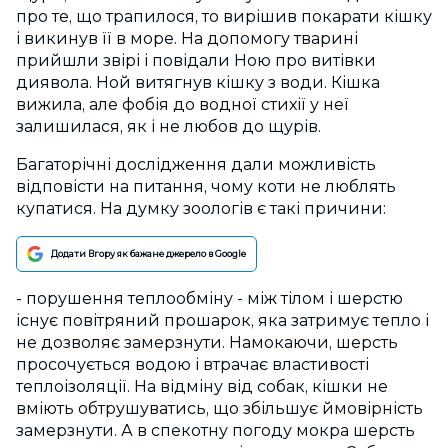
про те, що трапилося, то вирішив покарати кішку
і викинув її в море. На допомогу тварині
прийшли звірі і повідали Ною про витівки
диявола. Ной витягнув кішку з води. Кішка
вижила, але фобія до водної стихії у неї
залишилася, як і не любов до щурів.
Багаторічні дослідження дали можливість
відповісти на питання, чому коти не люблять
купатися. На думку зоологів є такі причини:
Додати Вгору як бажане джерело в Google
- порушення теплообміну - між тілом і шерстю
існує повітряний прошарок, яка затримує тепло і
не дозволяє замерзнути. Намокаючи, шерсть
просочується водою і втрачає властивості
теплоізоляції. На відміну від собак, кішки не
вміють обтрушуватись, що збільшує ймовірність
замерзнути. А в спекотну погоду мокра шерсть