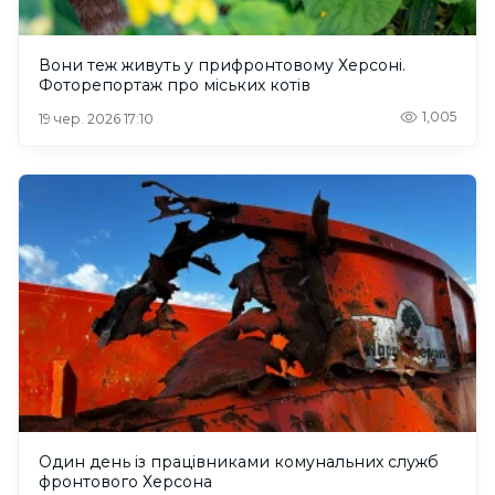
Вони теж живуть у прифронтовому Херсоні.
Фоторепортаж про міських котів
1,005
19 чер. 2026 17:10
Один день із працівниками комунальних служб
фронтового Херсона