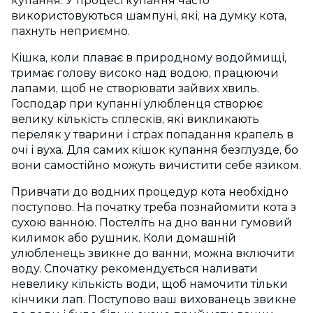
купання. У процесі купання часто
використовуються шампуні, які, на думку кота,
пахнуть неприємно.
Кішка, коли плаває в природному водоймищі,
тримає голову високо над водою, працюючи
лапами, щоб не створювати зайвих хвиль.
Господар при купанні улюбленця створює
велику кількість сплесків, які викликають
переляк у тварини і страх попадання крапель в
очі і вуха. Для самих кішок купання безглузде, бо
вони самостійно можуть вичистити себе язиком.
Привчати до водних процедур кота необхідно
поступово. На початку треба познайомити кота з
сухою ванною. Постеліть на дно ванни гумовий
килимок або рушник. Коли домашній
улюбленець звикне до ванни, можна включити
воду. Спочатку рекомендується наливати
невелику кількість води, щоб намочити тільки
кінчики лап. Поступово ваш вихованець звикне