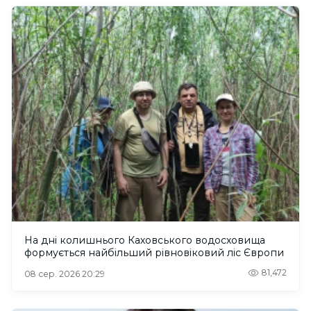
На дні колишнього Каховського водосховища
формується найбільший рівновіковий ліс Європи
81,472
08 сер. 2026 20:29