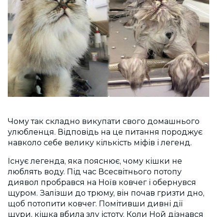
Чому так складно викупати свого домашнього
улюбленця. Відповідь на це питання породжує
навколо себе велику кількість міфів і легенд.
Існує легенда, яка пояснює, чому кішки не
люблять воду. Під час Всесвітнього потопу
диявол пробрався на Ноїв ковчег і обернувся
щуром. Залізши до трюму, він почав гризти дно,
щоб потопити ковчег. Помітивши дивні дії
щури, кішка вбила злу істоту. Коли Ной дізнався