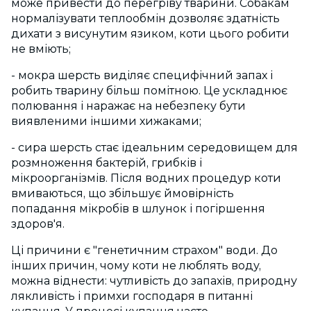
може привести до перегріву тварини. Собакам
нормалізувати теплообмін дозволяє здатність
дихати з висунутим язиком, коти цього робити
не вміють;
- мокра шерсть виділяє специфічний запах і
робить тварину більш помітною. Це ускладнює
полювання і наражає на небезпеку бути
виявленими іншими хижаками;
- сира шерсть стає ідеальним середовищем для
розмноження бактерій, грибків і
мікроорганізмів. Після водних процедур коти
вмиваються, що збільшує ймовірність
попадання мікробів в шлунок і погіршення
здоров'я.
Ці причини є "генетичним страхом" води. До
інших причин, чому коти не люблять воду,
можна віднести: чутливість до запахів, природну
лякливість і примхи господаря в питанні