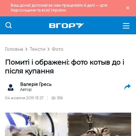
Ваш донат допомагає нам працювати й далі — для
Херсонщини та всієї України.
Головна
Тексти
Фото
Помиті і ображені: фото котыв до і
після купання
Валерія Гресь
Автор
04 жовтня 2019 13:27
556