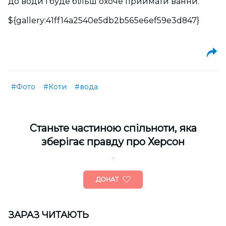
до води і буде більш охоче приймати ванни.
${gallery:41ff14a2540e5db2b565e6ef59e3d847}
#Фото
#Коти
#вода
Cтаньте частиною спільноти, яка
зберігає правду про Херсон
ДОНАТ
ЗАРАЗ ЧИТАЮТЬ