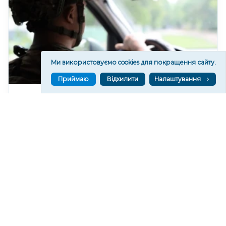
Ми використовуємо cookies для покращення сайту.
Приймаю
Відхилити
Налаштування
На Херсонщині поліціянти евакуювали родину з
17-річним сином з інвалідністю. ВІДЕО
73
17:28
Читати ще
МАТЕРІАЛИ ПАРТНЕРІВ