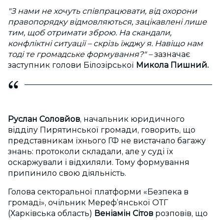
"З нами не хочуть співпрацювати, від охорони
правопорядку відмовляються, зацікавлені лише
тим, щоб отримати зброю. На скандали,
конфліктні ситуації – скрізь їжджу я. Навіщо нам
тоді те громадське формування?" –
зазначає
заступник голови Білозірської
Микола Пишний.
Руслан Соловйов
, начальник юридичного
відділу Пирятинської громади, говорить, що
представникам їхнього ГФ не вистачало багажу
знань: протоколи складали, але у суді їх
оскаржували і відхиляли. Тому формування
припинило свою діяльність.
Голова секторальної платформи «Безпека в
громаді», очільник Мереф’янської ОТГ
(Харківська область)
Веніамін Сітов
розповів, що