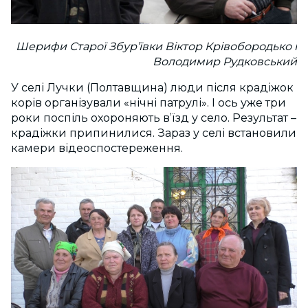
Шерифи Старої Збур’ївки
Віктор Крівобородько і
Володимир Рудковський
У селі Лучки (Полтавщина) люди після крадіжок
корів організували «нічні патрулі». І ось уже три
роки поспіль охороняють в’їзд у село. Результат –
крадіжки припинилися. Зараз у селі встановили
камери відеоспостереження.