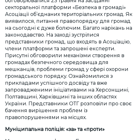
обговорювалися 23 травня на засіданні
секторальної платформи «Безпека в громаді»
Асоціації об’єднаних територіальних громад. Як
виявилося, питання правопорядку для громад
на сьогодні є дуже болючим. Багато нарікань на
законодавство. На заході зустрілися
представники громад, що входять в Асоціацію,
члени платформи та запрошені експерти.
Присутні обговорили механізми створення в
громадах безпечного середовища для
мешканців, проблеми громад у сфері охорони
громадського порядку. Ознайомилися з
прикладами успішного досвіду та вже
запровадженими ініціативами на Херсонщині,
Полтавщині, Харківщині та інших областях
України. Представники ОТГ розповіли про своє
бачення вирішення проблем із
правопорушеннями на місцях.
Муніципальна поліція: «за» та «проти»