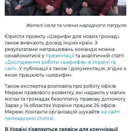
Жи
телі села та члени народного патруля
Юристи проекту «Шерифи для нових громад»
також вивчають досвід інших країн. З
результатами напрацювань команди можна
ознайомитися у
презентації
та аналітичній статті
«Дослідження роботи «шерифів» в Україні та
світі»
. У публікації є також і документація, згідно з
якою працюють «шерифи».
Також експертка розповіла про роботу офісів
Мережі правового розвитку, які надають у малих
містах та громадах безоплатну правову допомогу.
Зараз у 14 областях України працює 26 офісів
Мережі. Контакти організацій шукайте
на сайті
громадської спілки
.
В Україні з
’
являються сервіси для комунікації