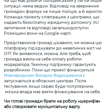
чи що має робити поліцейський у тій чи іншій
ситуації, нема звідки. Відповіді на звернення
громадян формує не лише поліція, а й юристи.
Команда проекту співпрацює з центрами, що
надають безоплатну юридичну допомогу. Усі
запитання та відповіді загальнодоступні.
Розміщені вони на Google-карті.
Представників громад цікавило, чи можна цю
платформу під’єднувати до невеликих міст чи
ОТГ. Як виявилося, можна. Але треба, щоб
громада взяла на себе оплату роботи
модератора. Технічну підтримку гарантують
розробники. Поки що проект фінансується
Міжнародним Фондом Відродження
і
запускається в обласних центрах. Після
тестування, якщо сервіс буде популярним,
міська влада має взяти фінансування на себе.
Чи готові громади брати на роботу «шерифів»
або створювати муніципальну варту