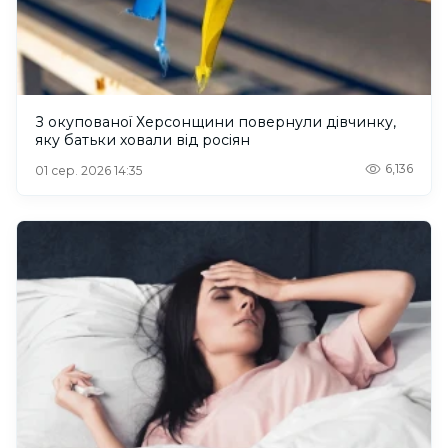
З окупованої Херсонщини повернули дівчинку,
яку батьки ховали від росіян
6,136
01 сер. 2026 14:35