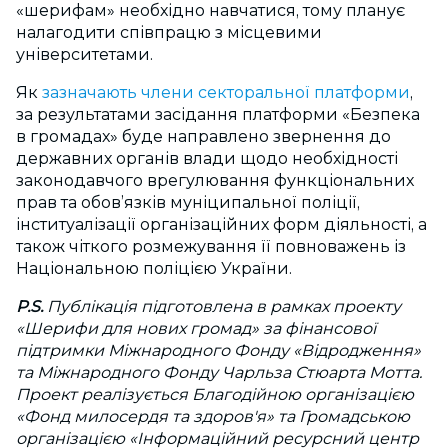
«шерифам» необхідно навчатися, тому планує
налагодити співпрацю з місцевими
університетами.
Як
зазначають члени секторальної платформи
,
за результатами засідання платформи «Безпека
в громадах» буде направлено звернення до
державних органів влади щодо необхідності
законодавчого врегулювання функціональних
прав та обов’язків муніципальної поліції,
інституалізації організаційних форм діяльності, а
також чіткого розмежування її повноважень із
Національною поліцією України.
P.S.
Публікація підготовлена ​​в рамках проекту
«Шерифи для нових громад» за фінансової
підтримки Міжнародного Фонду «Відродження»
та Міжнародного Фонду Чарльза Стюарта Мотта.
Проект реалізується Благодійною організацією
«Фонд милосердя та здоров'я» та Громадською
організацією «Інформаційний ресурсний центр