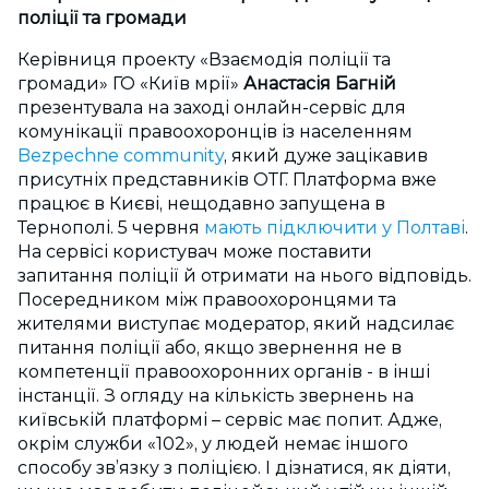
поліції та громади
Керівниця проекту «Взаємодія поліції та
громади» ГО «Київ мрії»
Анастасія Багній
презентувала на заході онлайн-сервіс для
комунікації правоохоронців із населенням
Bezpechne community
, який дуже зацікавив
присутніх представників ОТГ. Платформа вже
працює в Києві, нещодавно запущена в
Тернополі. 5 червня
мають підключити у Полтаві
.
На сервісі користувач може поставити
запитання поліції й отримати на нього відповідь.
Посередником між правоохоронцями та
жителями виступає модератор, який надсилає
питання поліції або, якщо звернення не в
компетенції правоохоронних органів - в інші
інстанції. З огляду на кількість звернень на
київській платформі – сервіс має попит. Адже,
окрім служби «102», у людей немає іншого
способу зв’язку з поліцією. І дізнатися, як діяти,