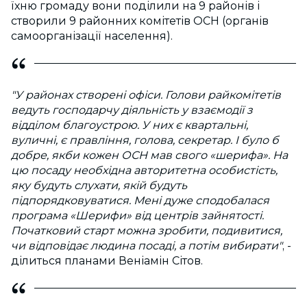
їхню громаду вони поділили на 9 районів і
створили 9 районних комітетів ОСН (органів
самоорганізації населення).
"У районах створені офіси. Голови райкомітетів
ведуть господарчу діяльність у взаємодії з
відділом благоустрою. У них є квартальні,
вуличні, є правління, голова, секретар. І було б
добре, якби кожен ОСН мав свого «шерифа». На
цю посаду необхідна авторитетна особистість,
яку будуть слухати, якій будуть
підпорядковуватися. Мені дуже сподобалася
програма «Шерифи» від центрів зайнятості.
Початковий старт можна зробити, подивитися,
чи відповідає людина посаді, а потім вибирати"
, -
ділиться планами Веніамін Сітов.