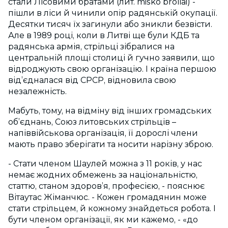
стали Лісовими братами (лит. miško broliai) -
пішли в ліси й чинили опір радянській окупації.
Десятки тисяч їх загинули або зникли безвісти.
Але в 1989 році, коли в Литві ще були КДБ та
радянська армія, стрільці зібралися на
центральній площі столиці й гучно заявили, що
відроджують свою організацію. І країна першою
від’єдналася від СРСР, відновила свою
незалежність.
Мабуть, тому, на відміну від інших громадських
об’єднань, Союз литовських стрільців –
напіввійськова організація, її дорослі члени
мають право зберігати та носити нарізну зброю.
- Стати членом Шаулей можна з 11 років, у нас
немає жодних обмежень за національністю,
статтю, станом здоров’я, професією, - пояснює
Вітаутас Жіманчюс. - Кожен громадянин може
стати стрільцем, й кожному знайдеться робота. І
бути членом організації, як ми кажемо, - «до