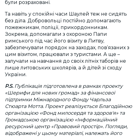
були розраховані.
Та навіть у спокійні часи Шаулей теж не сидять
без діла. Добровольці постійно допомагають
пожежникам, поліції, прикордонникам.
Зокрема, допомагали з охороною Папи
римського під час його візиту в Литву,
забезпечували порядок на заходах, пов’язаних з
цим візитом, працювали з туристами. А ще –
залучали на навчання до своїх літніх таборів не
лише литовських школярів, а й дітей зі сходу
України.
P.S.
Публікація підготовлена в рамках проекту
«Шерифи для нових громад» за фінансової
підтримки Міжнародного Фонду Чарльза
Стюарта Мотта. Проект реалізується Благодійною
організацією «Фонд милосердя та здоров'я» та
Громадською організацією «Інформаційний
ресурсний центр «Правовий простір». Погляди,
відображені у цьому матеріалі, належать його