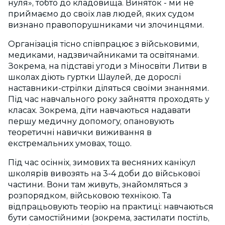
нуля», тобто до кладовища. Виняток - ми не
приймаємо до своїх лав людей, яких судом
визнано правопорушниками чи злочинцями.
Організація тісно співпрацює з військовими,
медиками, надзвичайниками та освітянами.
Зокрема, на підставі угоди з Міносвіти Литви в
школах діють гуртки Шаулей, де дорослі
наставники-стрілки діляться своїми знаннями.
Під час навчального року зайняття проходять у
класах. Зокрема, діти навчаються надавати
першу медичну допомогу, опановують
теоретичні навички виживання в
екстремальних умовах, тощо.
Під час осінніх, зимових та весняних канікул
школярів вивозять на 3-4 доби до військової
частини. Вони там живуть, знайомляться з
розпорядком, військовою технікою. Та
відпрацьовують теорію на практиці: навчаються
бути самостійними (зокрема, застилати постіль,