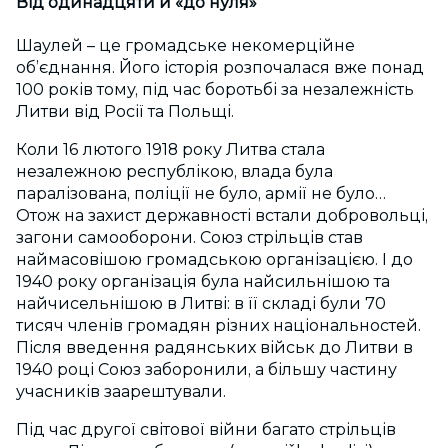
Від одинадцяти й «до нуля»
Шаулей – це громадське некомерційне
об’єднання. Його історія розпочалася вже понад
100 років тому, під час боротьбі за незалежність
Литви від Росії та Польщі.
Коли 16 лютого 1918 року Литва стала
незалежною республікою, влада була
паралізована, поліції не було, армії не було…
Отож на захист державності встали добровольці,
загони самооборони. Союз стрільців став
наймасовішою громадською організацією. І до
1940 року організація була найсильнішою та
найчисельнішою в Литві: в її складі були 70
тисяч членів громадян різних національностей.
Після введення радянських військ до Литви в
1940 році Союз заборонили, а більшу частину
учасників заарештували.
Під час другої світової війни багато стрільців