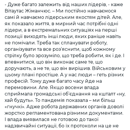
- Дуже багато залежить від наших лідерів, - каже
Вітаутас Жіманчюс. – Ми постійно навчаємося
самі й навчаємо лідерським якостям дітей. Але,
як показало життя, в мирний час потрібні одні
лідери, а в екстремальних ситуаціях на перші
позиції виходять інші люди, яких раніше навіть
не помічали. Треба так спланувати роботу,
організувати та все роз’яснити, щоб кожному
стрілку було зрозуміло, що треба робити, як і де. І
впевнитися, що він виконає саме те, що
доручають, а не те, що він вирішив. Військовим у
цьому плані простіше. А у нас люди – геть різних
професій. Тому дуже багато часу йде на
перемовини. Але. Якщо восени влада
сприймала громадські об’єднання на кшталт «ну,
хай будуть». То пандемія показала – ми більш
«гнучкі». Адже робота державних органів доволі
жорстко регламентована різними документами.
І влада виявилася не готовою до такої
надзвичайні ситуації, бо їх протоколи на це не