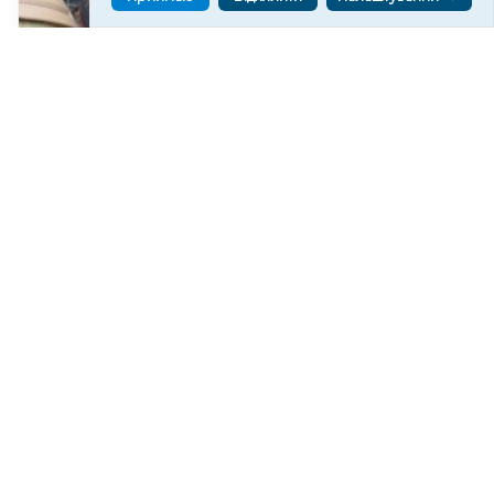
На Херсонському напрямку пес Тайсон
допомагає зенітникам збивати російські
безпілотники
115
15:11