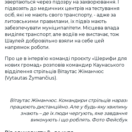
звертаються через підозру на захворювання. І
підвозять до медичних центрів на тестування
осіб, які не мають свого транспорту, - адже за
литовськими правилами, їх підвіз мають
забезпечувати муніципалітети. Місцева влада
виділяє транспорт, але водіїв не вистачає, тож
Шаулей добровільно взяли на себе цей
напрямок роботи.
Про це в інтерв’ю команді проєкту «Шерифи для
нових громад» розповів командир Каунаського
відділення стрільців Вітаутас Жіманчюс
(Vytautas Žymančius).
Вітаутас Жіманчюс. Командири стрільців наразі
працюють дистанційно. Але у будь-яку хвилину
знають – де їх люди чергують, яке завдання
виконують і що роблять. Фото Фейсбук