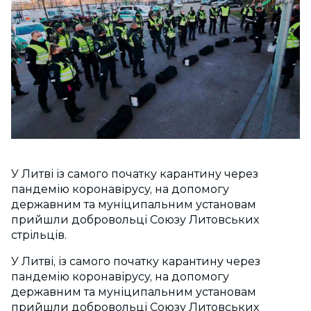
У Литві із самого початку карантину через
пандемію коронавірусу, на допомогу
державним та муніципальним установам
прийшли добровольці Союзу Литовських
стрільців.
У Литві, із самого початку карантину через
пандемію коронавірусу, на допомогу
державним та муніципальним установам
прийшли добровольці Союзу Литовських