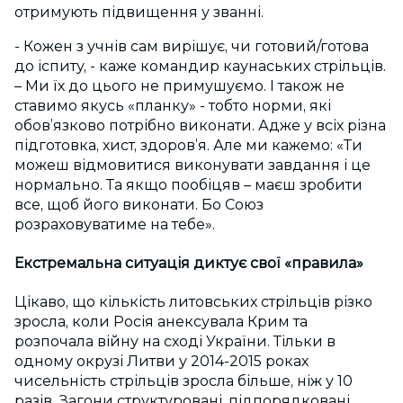
отримують підвищення у званні.
- Кожен з учнів сам вирішує, чи готовий/готова
до іспиту, - каже командир каунаських стрільців.
– Ми їх до цього не примушуємо. І також не
ставимо якусь «планку» - тобто норми, які
обов’язково потрібно виконати. Адже у всіх різна
підготовка, хист, здоров’я. Але ми кажемо: «Ти
можеш відмовитися виконувати завдання і це
нормально. Та якщо пообіцяв – маєш зробити
все, щоб його виконати. Бо Союз
розраховуватиме на тебе».
Екстремальна ситуація диктує свої «правила»
Цікаво, що кількість литовських стрільців різко
зросла, коли Росія анексувала Крим та
розпочала війну на сході України. Тільки в
одному окрузі Литви у 2014-2015 роках
чисельність стрільців зросла більше, ніж у 10
разів. Загони структуровані, підпорядковані