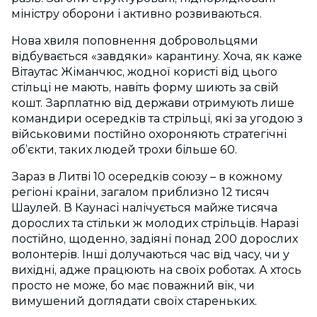
міністру оборони і активно розвиваються.
Нова хвиля поповнення добровольцями
відбувається «завдяки» карантину. Хоча, як каже
Вітаутас Жіманчюс, жодної користі від цього
стільці не мають, навіть форму шиють за свій
кошт. Зарплатню від держави отримують лише
командири осередків та стрільці, які за угодою з
військовими постійно охороняють стратегічні
об’єкти, таких людей трохи більше 60.
Зараз в Литві 10 осередків союзу – в кожному
регіоні країни, загалом приблизно 12 тисяч
Шаулей. В Каунасі налічується майже тисяча
дорослих та стільки ж молодих стрільців. Наразі
постійно, щоденно, задіяні понад 200 дорослих
волонтерів. Інші долучаються час від часу, чи у
вихідні, адже працюють на своїх роботах. А хтось
просто не може, бо має поважний вік, чи
вимушений доглядати своїх стареньких.