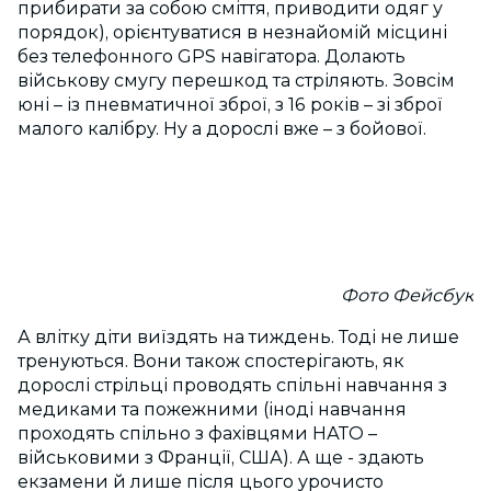
прибирати за собою сміття, приводити одяг у
порядок), орієнтуватися в незнайомій місцині
без телефонного GPS навігатора. Долають
військову смугу перешкод та стріляють. Зовсім
юні – із пневматичної зброї, з 16 років – зі зброї
малого калібру. Ну а дорослі вже – з бойової.
Фото Фейсбук
А влітку діти виїздять на тиждень. Тоді не лише
тренуються. Вони також спостерігають, як
дорослі стрільці проводять спільні навчання з
медиками та пожежними (іноді навчання
проходять спільно з фахівцями НАТО –
військовими з Франції, США). А ще - здають
екзамени й лише після цього урочисто