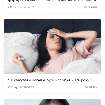
формується найбільший рівновіковий ліс Європи
34,195
08 сер. 2026 20:29
Чи очікувати магнітні бурі 3 серпня 2026 року?
5,883
02 сер. 2026 18:55