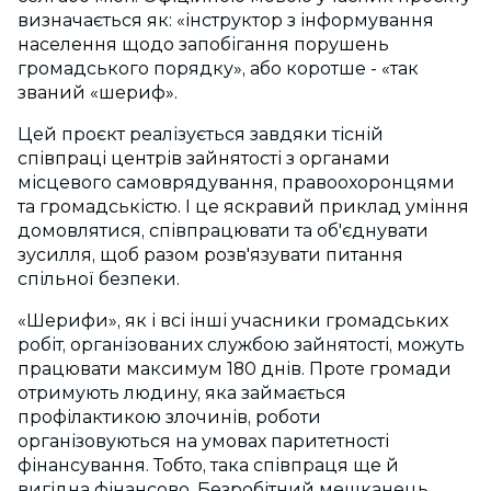
визначається як: «інструктор з інформування
населення щодо запобігання порушень
громадського порядку», або коротше - «так
званий «шериф».
Цей проєкт реалізується завдяки тісній
співпраці центрів зайнятості з органами
місцевого самоврядування, правоохоронцями
та громадськістю. І це яскравий приклад уміння
домовлятися, співпрацювати та об'єднувати
зусилля, щоб разом розв'язувати питання
спільної безпеки.
«Шерифи», як і всі інші учасники громадських
робіт, організованих службою зайнятості, можуть
працювати максимум 180 днів. Проте громади
отримують людину, яка займається
профілактикою злочинів, роботи
організовуються на умовах паритетності
фінансування. Тобто, така співпраця ще й
вигідна фінансово. Безробітний мешканець