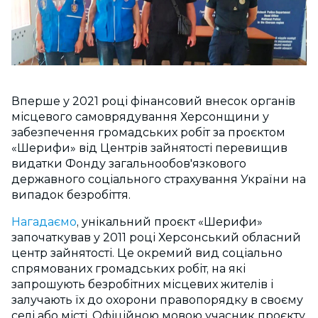
Вперше у 2021 році фінансовий внесок органів
місцевого самоврядування Херсонщини у
забезпечення громадських робіт за проєктом
«Шерифи» від Центрів зайнятості перевищив
видатки Фонду загальнообов'язкового
державного соціального страхування України на
випадок безробіття.
Нагадаємо
, унікальний проєкт «Шерифи»
започаткував у 2011 році Херсонський обласний
центр зайнятості. Це окремий вид соціально
спрямованих громадських робіт, на які
запрошують безробітних місцевих жителів і
залучають їх до охорони правопорядку в своєму
селі або місті. Офіційною мовою учасник проєкту