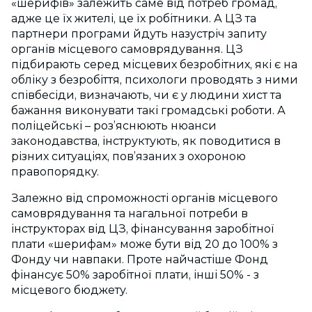
«шерифів» залежить саме від потреб громад,
адже це їх жителі, це їх робітники. А ЦЗ та
партнери програми йдуть назустріч запиту
органів місцевого самоврядування. ЦЗ
підбирають серед місцевих безробітних, які є на
обліку з безробіття, психологи проводять з ними
співбесіди, визначають, чи є у людини хист та
бажання виконувати такі громадські роботи. А
поліцейські – роз’яснюють нюанси
законодавства, інструктують, як поводитися в
різних ситуаціях, пов’язаних з охороною
правопорядку.
Залежно від спроможності органів місцевого
самоврядування та нагальної потреби в
інструкторах від ЦЗ, фінансування заробітної
плати «шерифам» може бути від 20 до 100% з
Фонду чи навпаки. Проте найчастіше Фонд
фінансує 50% заробітної плати, інші 50% - з
місцевого бюджету.