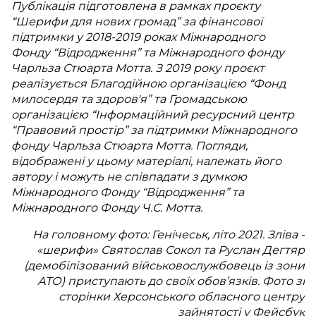
Публікація підготовлена в рамках проєкту
“Шерифи для нових громад” за фінансової
підтримки у 2018-2019 роках Міжнародного
Фонду “Відродження” та Міжнародного фонду
Чарльза Стюарта Мотта. З 2019 року проєкт
реалізується Благодійною організацією “Фонд
милосердя та здоров'я” та Громадською
організацією “Інформаційний ресурсний центр
“Правовий простір” за підтримки Міжнародного
фонду Чарльза Стюарта Мотта. Погляди,
відображені у цьому матеріалі, належать його
автору і можуть не співпадати з думкою
Міжнародного Фонду “Відродження” та
Міжнародного Фонду Ч.С. Мотта.
На головному фото: Генічеськ, літо 2021. Зліва -
«шерифи» Святослав Сокол та Руслан Дегтяр
(демобілізований військовослужбовець із зони
АТО) приступають до своїх обов’язків. Фото зі
сторінки Херсонського обласного центру
зайнятості у Фейсбук