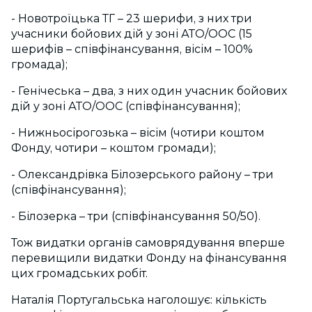
- Новотроїцька ТГ – 23 шерифи, з них три
учасники бойових дій у зоні АТО/ООС (15
шерифів – співфінансування, вісім – 100%
громада);
- Генічеська – два, з них один учасник бойових
дій у зоні АТО/ООС (співфінансування);
- Нижньосірогозька – вісім (чотири коштом
Фонду, чотири – коштом громади);
- Олександрівка Білозерського району – три
(співфінансування);
- Білозерка – три (співфінансування 50/50).
Тож видатки органів самоврядування вперше
перевищили видатки Фонду на фінансування
цих громадських робіт.
Наталія Португальська наголошує: кількість