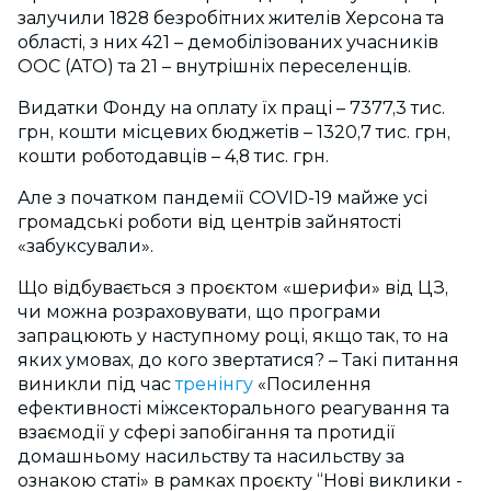
залучили 1828 безробітних жителів Херсона та
області, з них 421 – демобілізованих учасників
ООС (АТО) та 21 – внутрішніх переселенців.
Видатки Фонду на оплату їх праці – 7377,3 тис.
грн, кошти місцевих бюджетів – 1320,7 тис. грн,
кошти роботодавців – 4,8 тис. грн.
Але з початком пандемії COVID-19 майже усі
громадські роботи від центрів зайнятості
«забуксували».
Що відбувається з проєктом «шерифи» від ЦЗ,
чи можна розраховувати, що програми
запрацюють у наступному році, якщо так, то на
яких умовах, до кого звертатися? – Такі питання
виникли під час
тренінгу
«Посилення
ефективності міжсекторального реагування та
взаємодії у сфері запобігання та протидії
домашньому насильству та насильству за
ознакою статі» в рамках проєкту “Нові виклики -