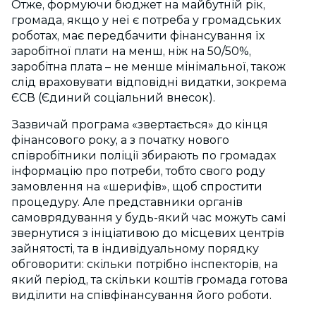
Отже, формуючи бюджет на майбутній рік,
громада, якщо у неї є потреба у громадських
роботах, має передбачити фінансування їх
заробітної плати на менш, ніж на 50/50%,
заробітна плата – не менше мінімальної, також
слід враховувати відповідні видатки, зокрема
ЄСВ (Єдиний соціальний внесок).
Зазвичай програма «звертається» до кінця
фінансового року, а з початку нового
співробітники поліції збирають по громадах
інформацію про потреби, тобто свого роду
замовлення на «шерифів», щоб спростити
процедуру. Але представники органів
самоврядування у будь-який час можуть самі
звернутися з ініціативою до місцевих центрів
зайнятості, та в індивідуальному порядку
обговорити: скільки потрібно інспекторів, на
який період, та скільки коштів громада готова
виділити на співфінансування його роботи.