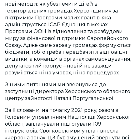
нові методи: як убезпечити дітей в
територіальних громадах Херсонщини» за
підтримки Програми малих грантів, яка
адмініструється ІСАР Єднання в межах
Програми ООН із відновлення та розбудови
миру за фінансової підтримки Європейського
Союзу. Адже саме зараз у громадах формуються
бюджети, тобто треба передбачити відповідні
видатки, а команди в органах самоврядування,
депутатський корпус – нові й не завжди
розуміються ні на умовах, ні на процедурах.
З цими питаннями ми звернулися до
заступниці директора Херсонського обласного
центру зайнятості Наталії Португальської.
За її словами, на початку 2021 року, разом з
Головним управлінням Нацполіції Херсонської
області, запланували підготувати 109
інструкторів. Свої корективи у план внесла
«червона зона». ЦЗ був змушений звернути всі