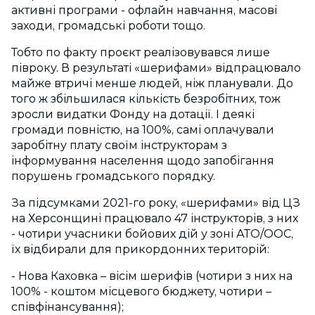
активні програми - офлайн навчання, масові
заходи, громадські роботи тощо.
Тобто по факту проєкт реалізовувався лише
півроку. В результаті «шерифами» відпрацювало
майже втричі менше людей, ніж планували. До
того ж збільшилася кількість безробітних, тож
зросли видатки Фонду на дотації. І деякі
громади повністю, на 100%, самі оплачували
заробітну плату своїм інструкторам з
інформування населення щодо запобігання
порушень громадського порядку.
За підсумками 2021-го року, «шерифами» від ЦЗ
на Херсонщині працювало 47 інструкторів, з них
- чотири учасники бойових дій у зоні АТО/ООС,
їх відбирали для прикордонних територій:
- Нова Каховка – вісім шерифів (чотири з них на
100% - коштом місцевого бюджету, чотири –
співфінансування);