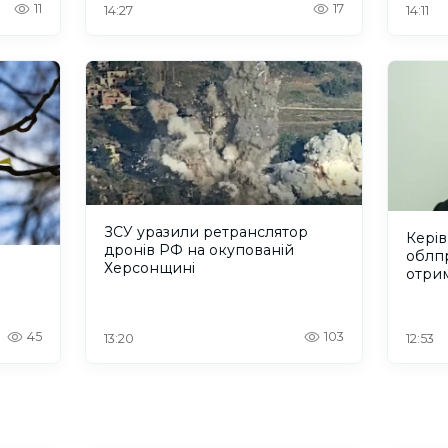
допомогу
11
17
14:27
14:11
ЗСУ уразили ретранслятор
Керів
дронів РФ на окупованій
облп
Херсонщині
отрим
грив
45
103
13:20
12:53