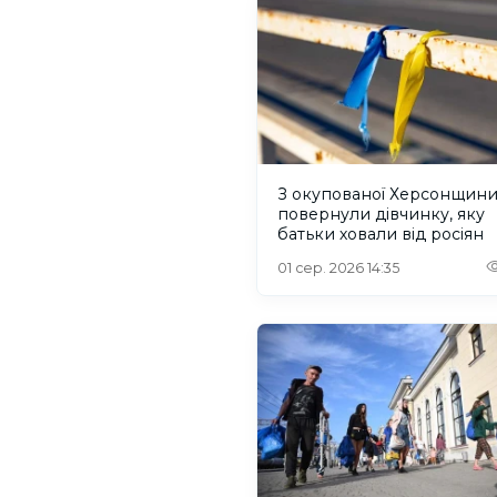
З окупованої Херсонщин
повернули дівчинку, яку
батьки ховали від росіян
01 сер. 2026 14:35