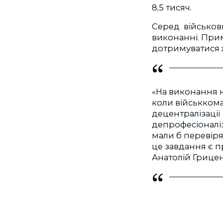
8,5 тисяч.
Серед військови
виконанні. Прим
дотримуватися 
«На виконання на
коли військкомат
децентралізації 
депрофесіоналіза
мали б перевірят
це завдання є 
Анатолій Грицен