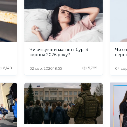
и
Чи очікувати магнітні бурі 3
Чи оч
серпня 2026 року?
серп
6,148
5,789
02 сер. 2026 18:55
04 сер