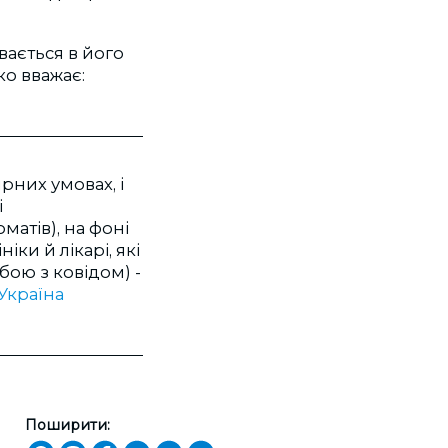
вається в його
о вважає:
рних умовах, і
і
матів), на фоні
іки й лікарі, які
бою з ковідом) -
Україна
Поширити: