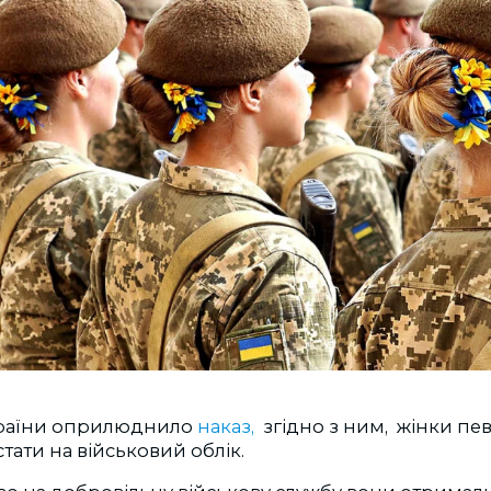
раїни оприлюднило
наказ,
згідно з ним, жінки пе
 стати на військовий облік.