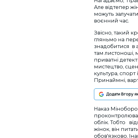
Нагадаємо, прав
Але відтепер жі
можуть залучати
воєнний час.
Звісно, такий кр
гляньмо на пере
знадобитися в ар
там листоноші, 
приватні детект
мистецтво, сцен
культура, спорт 
Принаймні, варт
Додати Вгору я
Наказ Міноборон
проконтролюват
облік. Тобто ві
жінок, він питат
обов'язково. Іна