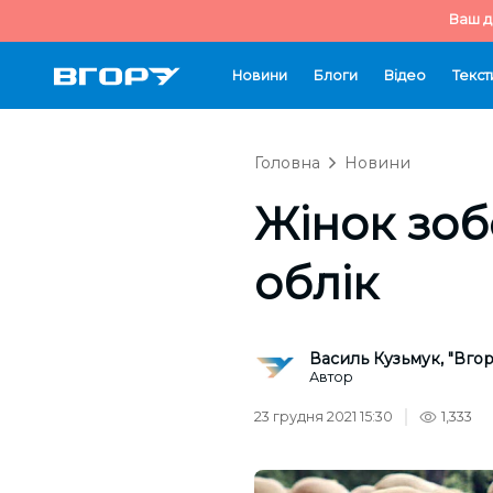
Ваш д
Новини
Блоги
Відео
Текст
Головна
Новини
Жінок зоб
облік
Василь Кузьмук, "Вгор
Автор
23 грудня 2021 15:30
1,333