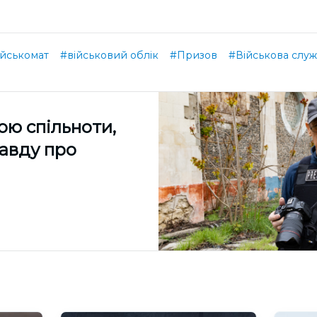
ійськомат
#військовий облік
#Призов
#Військова слу
ою спільноти,
равду про