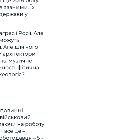
 ще 2018 року.
в’язаними. Їх
 держави у
ресії Росії. Але
 можуть
. Але для чого
 архітектори,
ань: музичне
ності, фізична
рхеологія?
 повинні
 військовий
ймаючи на роботу
І все це –
оботодавця – 5 -