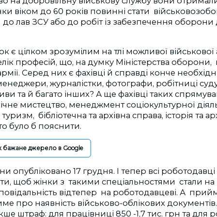
о на добровільну військову службу вони отримали
нки віком до 60 років повинні стати військовозобо
 до лав ЗСУ або до робіт із забезпечення оборони
ок є цілком зрозумілим на тлі можливої військової аг
лік професій, що, на думку Міністерства оборони,
мії. Серед них є фахівці й справді конче необхідні
менеджери, журналістки, фотографи, робітниці суду,
иви та й багато інших? А ще фахівці таких спрямув
ічне мистецтво, менеджмент соціокультурної діяль
і туризм, бібліотечна та архівна справа, історія та а
о було б пояснити.
к бажане джерело в Google
и опубліковано 17 грудня. І тепер всі роботодавці
и, щоб жінки з такими спеціальностями стали на
дповідальність відтепер на роботодавцеві. А при
име про наявність військово-облікових документів. 
кше штраф: для працівниці 850 -1,7 тис. грн та для р