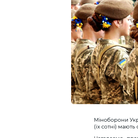
Міноборони Ук
(їх сотні) мають