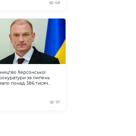
48
ництво Херсонської
рокуратури за липень
ало понад 386 тисяч
ень зарплати
117