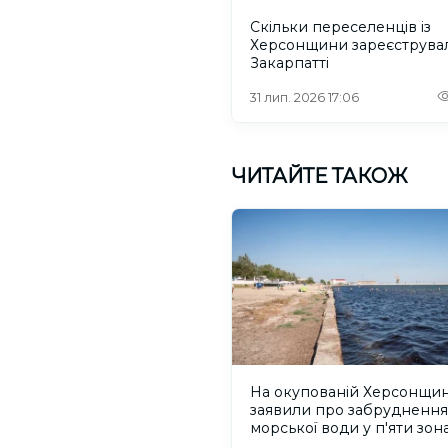
Скільки переселенців із
Херсонщини зареєструва
Закарпатті
31 лип. 2026 17:06
ЧИТАЙТЕ ТАКОЖ
На окупованій Херсонщин
заявили про забруднення
морської води у п'яти зон
відпочинку