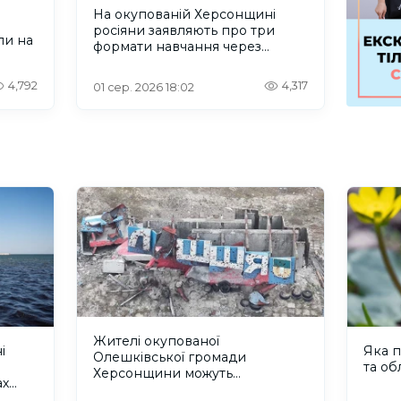
На окупованій Херсонщині
росіяни заявляють про три
ли на
формати навчання через
проблеми зі світлом та
інтернетом
4,792
4,317
01 сер. 2026 18:02
Жителі окупованої
і
Яка п
Олешківської громади
та об
Херсонщини можуть
ах
зареєструватися на грошову