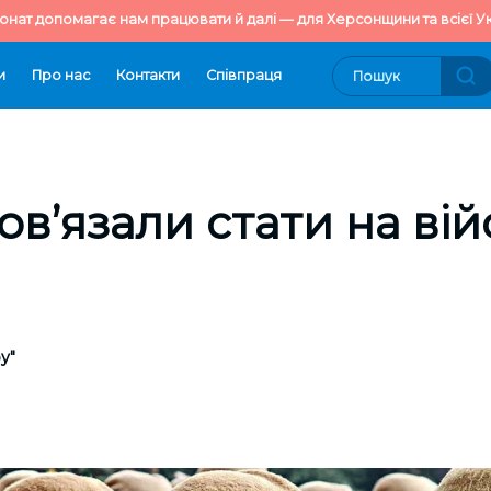
онат допомагає нам працювати й далі — для Херсонщини та всієї Ук
и
Про нас
Контакти
Cпівпраця
ов’язали стати на ві
у"