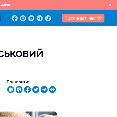
раїни.
Підтримати нас
йськовий
Поширити: