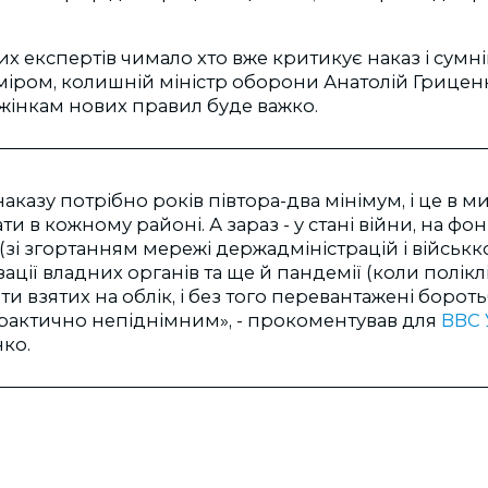
х експертів чимало хто вже критикує наказ і сумні
іром, колишній міністр оборони Анатолій Гриценк
жінкам нових правил буде важко.
казу потрібно років півтора-два мінімум, і це в ми
и в кожному районі. А зараз - у стані війни, на фон
(зі згортанням мережі держадміністрацій і військко
ції владних органів та ще й пандемії (коли поліклін
и взятих на облік, і без того перевантажені бороть
практично непіднімним», - прокоментував для
BBC 
ко.