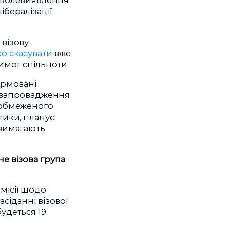
и волевиявлення
бералізації
візову
о скасувати
вже
имог спільноти.
ормовані
я запровадження
необмеженого
ктики, планує
 вимагають
е візова група
місії щодо
сіданні візової
будеться 19