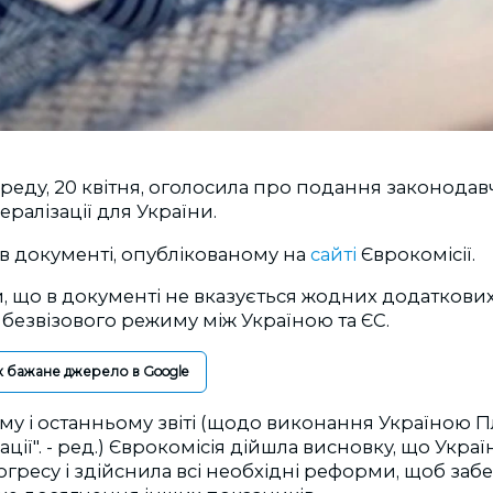
ереду, 20 квітня, оголосила про подання законодав
ералізації для України.
в документі, опублікованому на
сайті
Єврокомісії.
и, що в документі не вказується жодних додатков
безвізового режиму між Україною та ЄС.
к бажане джерело в Google
му і останньому звіті (щодо виконання Україною Пл
зації". - ред.) Єврокомісія дійшла висновку, що Укра
гресу і здійснила всі необхідні реформи, щоб заб