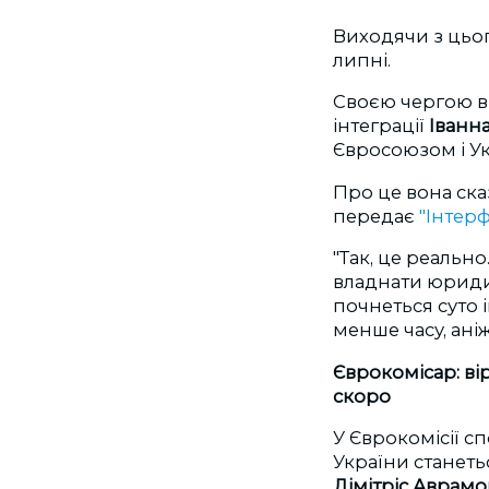
Виходячи з цьог
липні.
Своєю чергою ві
інтеграції
Іванн
Євросоюзом і Ук
Про це вона ска
передає
"Інтерф
"Так, це реально
владнати юридичн
почнеться суто 
менше часу, аніж 
Єврокомісар: ві
скоро
У Єврокомісії с
України станеть
Дімітріс Аврам