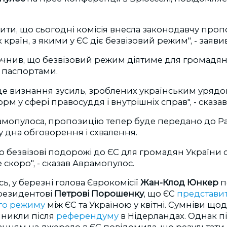
ити, що сьогодні комісія внесла законодавчу про
 країн, з якими у ЄС діє безвізовий режим", - заявив
очнив, що безвізовий режим діятиме для громадян
 паспортами.
це визнання зусиль, зроблених українським урядо
орм у сфері правосуддя і внутрішніх справ", - сказав 
амопулоса, пропозицію тепер буде передано до Ра
 дна обговорення і схвалення.
о безвізові подорожі до ЄС для громадян України 
 скоро", - сказав Аврамопулос.
ь, у березні голова Єврокомісії
Жан-Клод Юнкер
п
резидентові
Петрові Порошенку
, що ЄС
представи
го режиму
між ЄС та Україною у квітні. Сумніви щод
иникли після
референдуму
в Нідерландах. Однак пі