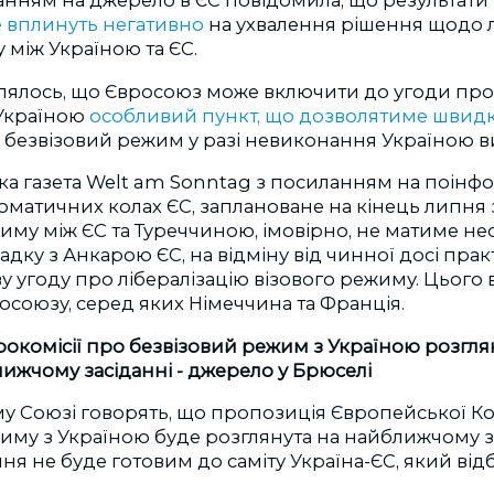
ланням на джерело в ЄС повідомила, що результат
 вплинуть негативно
на ухвалення рішення щодо лі
 між Україною та ЄС.
лялось, що Євросоюз може включити до угоди про 
 Україною
особливий пункт, що дозволятиме швидк
безвізовий режим у разі невиконання Україною в
ка газета Welt am Sonntag з посиланням на поінф
оматичних колах ЄС, заплановане на кінець липн
жиму між ЄС та Туреччиною, імовірно, не матиме 
падку з Анкарою ЄС, на відміну від чинної досі пра
у угоду про лібералізацію візового режиму. Цього
росоюзу, серед яких Німеччина та Франція.
комісії про безвізовий режим з Україною розглян
ижчому засіданні - джерело у Брюселі
у Союзі говорять, що пропозиція Європейської Ко
иму з Україною буде розглянута на найближчому за
ння не буде готовим до саміту Україна-ЄС, який від