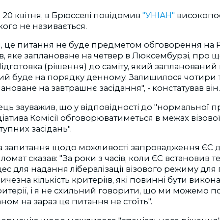
, 20 квітня, в Брюсселі повідомив
"УНІАН"
високопо
кого не називається.
, це питання не буде предметом обговорення на Р
в, яке заплановане на четвер в Люксембурзі, про щ
ідготовка (рішення) до саміту, який запланований н
ий буде на порядку денному. Залишилося чотири ти
ановане на завтрашнє засідання", - констатував він.
ць зауважив, що у відповідності до "нормальної 
ціатива Комісії обговорюватиметься в межах візово
тупних засідань".
а запитання щодо можливості запровадження ЄС д
ломат сказав: "За роки з часів, коли ЄС встановив 
с для надання лібералізації візового режиму для 
чезна кількість критеріїв, які повинні бути виконан
ритерії, і я не схильний говорити, що ми можемо 
таном на зараз це питання не стоїть".