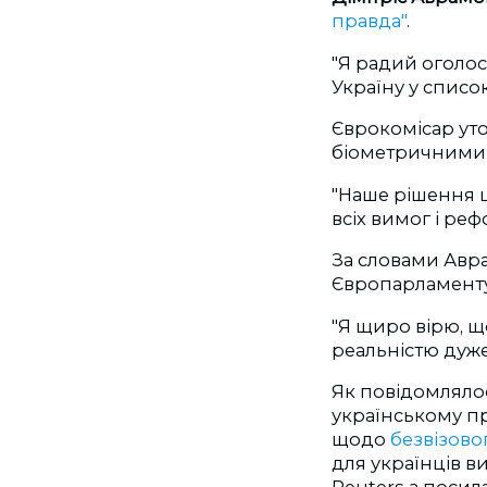
правда"
.
"Я радий оголос
Україну у список
Єврокомісар ут
біометричними
"Наше рішення 
всіх вимог і реф
За словами Авр
Європарламенту
"Я щиро вірю, щ
реальністю дуже
Як повідомлялос
українському п
щодо
безвізово
для українців в