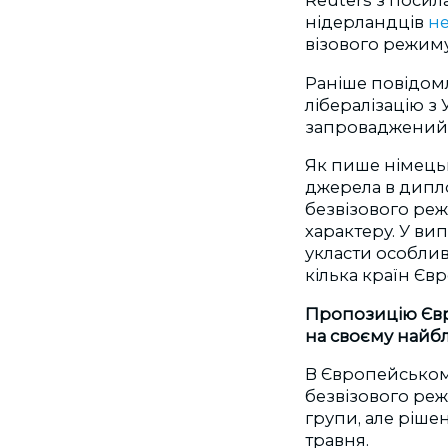
Reuters з поси
нідерландців
не
візового режиму
Раніше повідом
лібералізацію з
запроваджений 
Як пише німець
джерела в дипл
безвізового ре
характеру. У ви
укласти особлив
кілька країн Єв
Пропозицію Євро
на своєму найбл
В Європейськом
безвізового реж
групи, але ріше
травня.