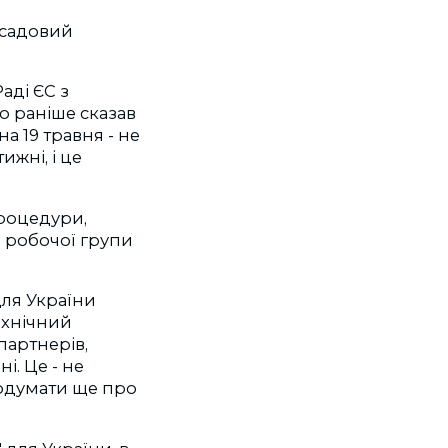
садовий
аді ЄС з
о раніше сказав
а 19 травня - не
жні, і це
процедури,
ї робочої групи
ля України
технічний
партнерів,
і. Це - не
подумати ще про