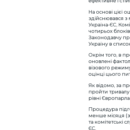
ефективне і сті
На основі цієї 
здійснювався з 
Україна-ЄС, Комі
чотирьох блоків
Законодавчу про
Україну в список
Окрім того, в п
оновлені фактол
візового режиму 
оцінці цього пи
Як відомо, за п
пройти тривалу 
рівні Європарла
Процедура підг
менше місяця (з
та комітетські 
ЄС.