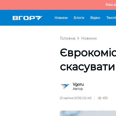
Ваш д
Новини
Блоги
Відео
Текст
Головна
Новини
Єврокоміс
скасувати 
Vgoru
Автор
21 квітня 2016 02:46
631