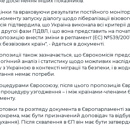
йке досягнення інших показників.
оцінки та враховуючи результати постійного моніто
моменту запуску діалогу щодо лібералізації візово
сія підтвердила, що Україна виконала всі критерії 
 другої фази ПДВЛ, і що вона представить на почат
позицію внести зміни в регламент (EC) №539/2001
 безвізових країн", - йдеться в документі.
ропозиції також зазначається, що Єврокомісія пред
огічний аналіз і статистику щодо можливих наслідкі
з Україною в контексті міграції та безпеки, і в жо
тання немає потреби.
роцедурами Євросоюзу, після цього пропозиція Євр
процедуру узгодження – і між країнами-членами Є
менту.
отовки та розгляду документа в Європарламенті з
окрема, має бути призначений доповідач та відбу
слухання). Після схвалення в ЄП він має бути затве