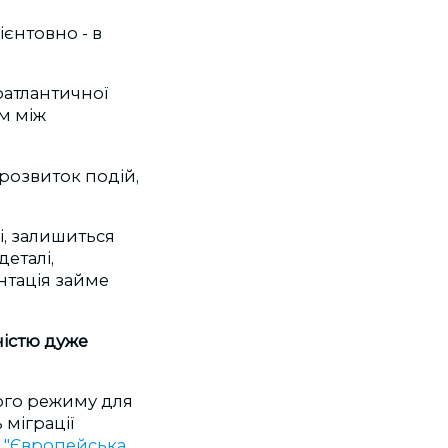
рієнтовно - в
оатлантичної
м між
 розвиток подій,
ні, залишиться
деталі,
нтація займе
ністю дуже
ого режиму для
 міграції
є
"Європейська