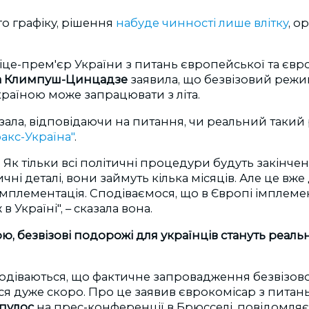
о графіку, рішення
набуде чинності лише влітку
, о
це-прем'єр України з питань європейської та євр
а Климпуш-Цинцадзе
заявила, що безвізовий режи
раїною може запрацювати з літа.
зала, відповідаючи на питання, чи реальний такий
акс-Україна"
.
. Як тільки всі політичні процедури будуть закінче
і деталі, вони займуть кілька місяців. Але це вже 
імплементація. Сподіваємося, що в Європі імплеме
в Україні", – сказала вона.
рю, безвізові подорожі для українців стануть реаль
подіваються, що фактичне запровадження безвізов
ся дуже скоро. Про це заявив єврокомісар з питань
опулос
на прес-конференції в Брюсселі, повідомля