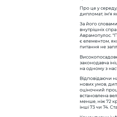
Про це у середу
дипломат, ім'я я
За його словами
внутрішніх спра
Аврамопулос. "П
є елементом, як
питання не запл
Високопосадове
законодавча іні
на одному з нас
Відповідаючи н
нових умов, дип
оціночний проце
встановлена вели
менше, ніж 72 к
інші 73 чи 74. С