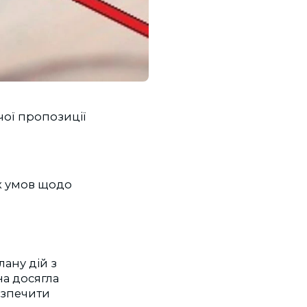
чої пропозиції
их умов щодо
ану дій з
їна досягла
езпечити