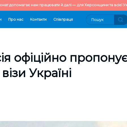
онат допомагає нам працювати й далі — для Херсонщини та всієї Ук
и
Про нас
Контакти
Cпівпраця
ія офіційно пропону
візи Україні