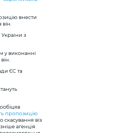
позицію внести
 він.
 України з
м у виконанні
він.
ди ЄС та
стануть
ообіцяв
ть пропозицію
о скасування віз
зніше агенція