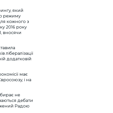
рингу, який
го режиму
для кожного з
ку 2016 року
, вносячи
ставила
в лібералізації
дній додатковій
окомісії має
вросоюзу, і на
абирає не
ваються дебати
рджений Радою