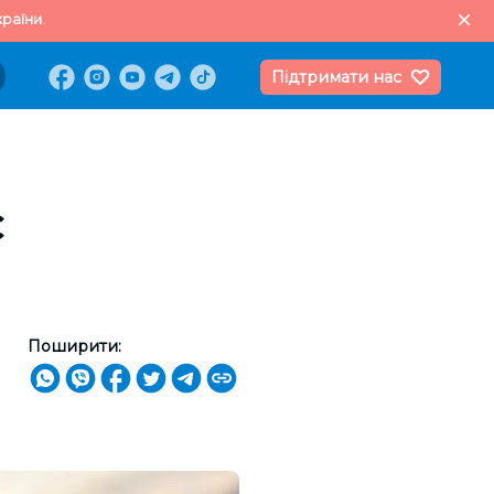
раїни.
Підтримати нас
є
Поширити: