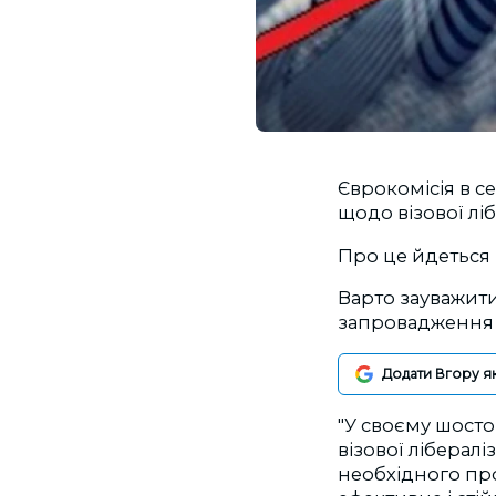
Єврокомісія в с
щодо візової ліб
Про це йдеться 
Варто зауважит
запровадження 
Додати Вгору я
"У своєму шосто
візової лібералі
необхідного про