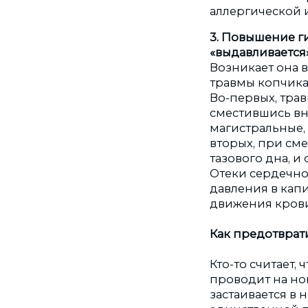
аллергической 
3. Повышение ги
«выдавливается
Возникает она 
травмы копчика.
Во-первых, тра
сместившись вни
магистральные, 
вторых, при см
тазового дна, и
Отеки сердечно
давления в капи
движения крови 
Как предотврат
Кто-то считает,
проводит на ног
застаивается в 