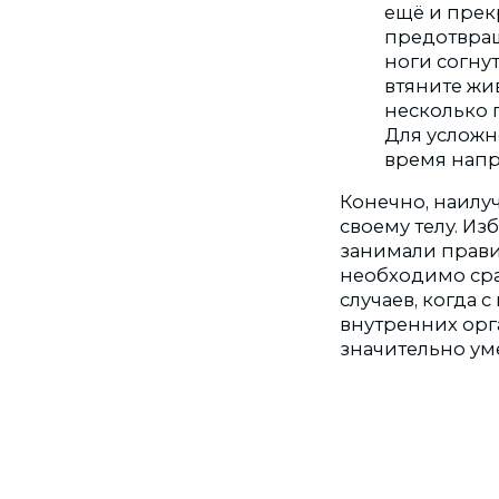
ещё и прекр
предотвраще
ноги согну
втяните жи
несколько 
Для усложн
время нап
Конечно, наилу
своему телу. Из
занимали прави
необходимо сра
случаев, когда 
внутренних орга
значительно ум