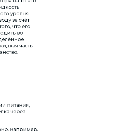
тря на то, что
идкость
ного уровня
оду за счёт
ого, что его
ходить во
еделённое
жидкая часть
анство.
ми питания,
елка через
ено, например,