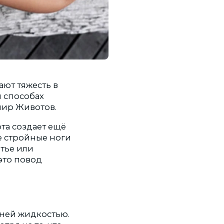
ют тяжесть в
и способах
мир Животов.
та создает ещё
е стройные ноги
тье или
это повод
аней жидкостью.