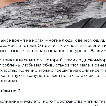
ьное время на ногах, многие люди к вечеру ощуща
да замечают отёки. О причинах их возникновения 
ассказывает остеопат и краниопостуролог Влади
лоприятный симптом, который помимо дискомфор
проблемы: любимая обувь становится мала, а ране
хлостью. Конечно, можно грешить на обильное пи
ъеденную накануне, но если ноги часто отекают – 
ричинах.
отёки ног?
еполнение межклеточного пространства мягких тк