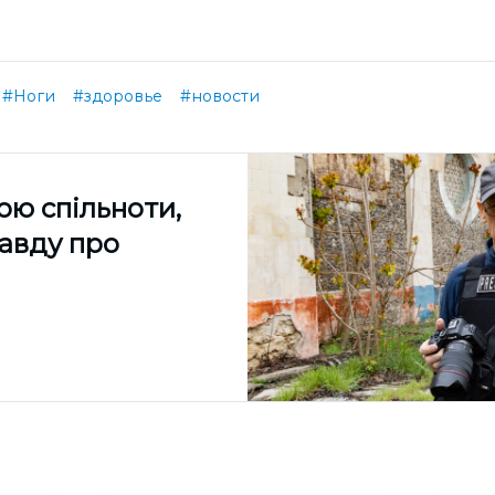
#Ноги
#здоровье
#новости
ою спільноти,
равду про