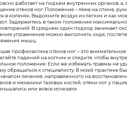
асно работает на подъём внутренних органов, а, з
ние отёков ног. Положение – лёжа на спине, руки 
ты в коленях. Выдохните воздух из легких и как м
вот. Задержитесь в таком положении максимально 
повторений. В среднем один подход занимает окол
ения упражнение можно выполнять сидя, постеп
ряжения мышц.
чшая профилактика отёков ног – это внимательное
бегайте падений на копчик и следите, чтобы внут
льное положение. Если же избежать травмы не уда
зу обращаться к специалисту. В моей практике б
с началом лечения, направленного на восстановл
нов и механики тазовых костей, отёки ног у паци
еньшались или вовсе исчезали.