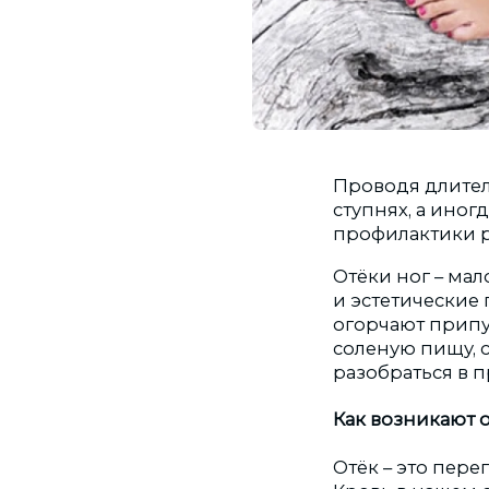
Проводя длител
ступнях, а иног
профилактики р
Отёки ног – ма
и эстетические 
огорчают припу
соленую пищу, с
разобраться в п
Как возникают 
Отёк – это пер