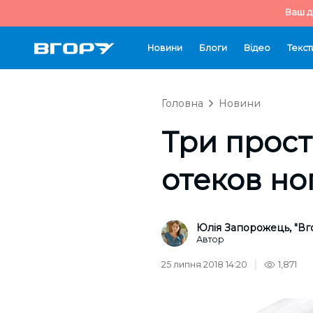
Ваш д
Новини
Блоги
Відео
Текст
Головна
Новини
Три прост
отеков но
Юлія Запорожець, "Вг
Автор
25 липня 2018 14:20
1,871