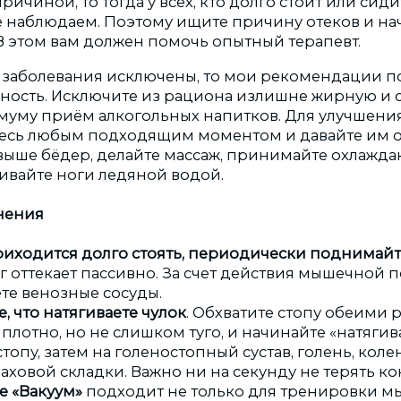
ичиной, то тогда у всех, кто долго стоит или сиди
не наблюдаем. Поэтому ищите причину отеков и н
 В этом вам должен помочь опытный терапевт.
 заболевания исключены, то мои рекомендации п
ность. Исключите из рациона излишне жирную и 
муму приём алкогольных напитков. Для улучшения
йтесь любым подходящим моментом и давайте им от
выше бёдер, делайте массаж, принимайте охлажд
ливайте ноги ледяной водой.
нения
риходится долго стоять, периодически поднимайт
ог оттекает пассивно. За счет действия мышечной 
те венозные сосуды.
, что натягиваете чулок
. Обхватите стопу обеими 
плотно, но не слишком туго, и начинайте «натягив
стопу, затем на голеностопный сустав, голень, коле
аховой складки. Важно ни на секунду не терять кон
 «Вакуум»
подходит не только для тренировки м