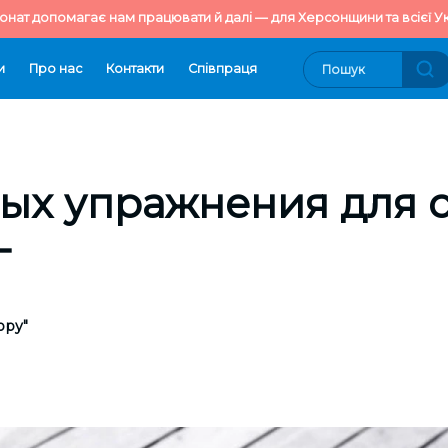
онат допомагає нам працювати й далі — для Херсонщини та всієї Ук
и
Про нас
Контакти
Cпівпраця
ых упражнения для 
г
ору"