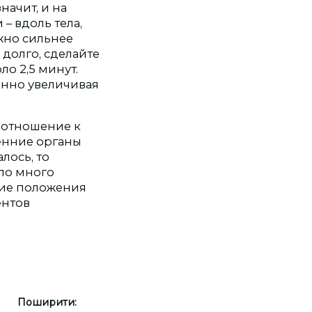
начит, и на
– вдоль тела,
ожно сильнее
долго, сделайте
о 2,5 минут.
енно увеличивая
 отношение к
ренние органы
лось, то
ыло много
ение положения
ентов
Поширити: