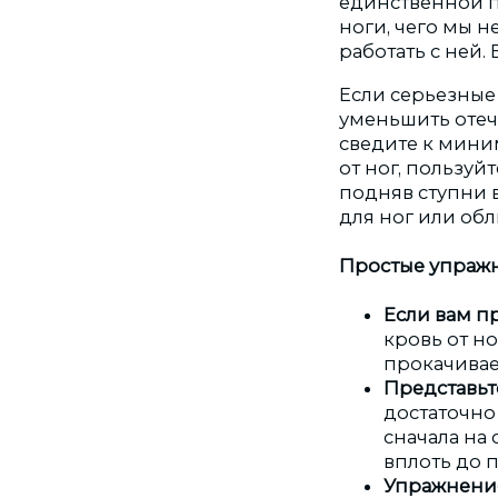
единственной пр
ноги, чего мы 
работать с ней.
Если серьезные
уменьшить отеч
сведите к мини
от ног, пользу
подняв ступни 
для ног или об
Простые упраж
Если вам п
кровь от н
прокачивае
Представьте
достаточно 
сначала на 
вплоть до п
Упражнение