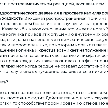
или посттравматической реакцией, воспалением.
дростатического давления в просвете капилляров,
» жидкость.
Это самая распространённая причина 
в подавляющем большинстве случаев из-за пред
 Казалось бы, какое отношение это имеет к ногам
вма копчика приводит к опущению внутренних орг
з, они давят на венозные и лимфатические сосуды
так и второстепенные, по которым кровь оттекает о
ещении копчика и крестца возникает напряжение
 они начинают сдавливать венозные и лимфатическ
го происхождения также возникают на фоне пов
ллярах ног, когда сердце не создаёт достаточной 
по телу, и она вынужденно застаивается в нижних
ить?
 что отеки возникают только оттого, что он слишк
ах, постоянно сидит. Действительно, в этом случа
ногах, что способствует формированию отеков. Но 