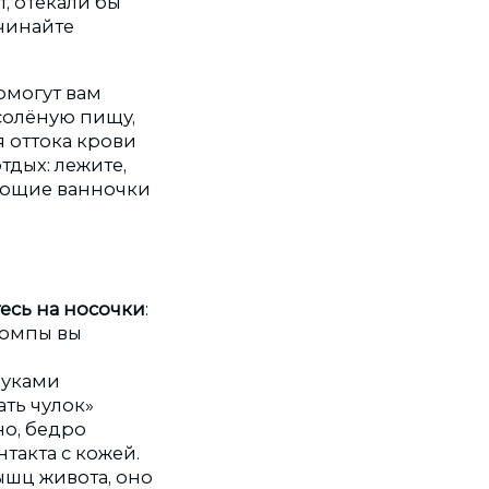
т, отекали бы
ачинайте
омогут вам
солёную пищу,
 оттока крови
дых: лежите,
ающие ванночки
есь на носочки
:
помпы вы
руками
ать чулок»
но, бедро
такта с кожей.
ышц живота, оно