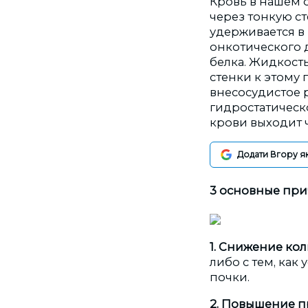
Кровь в нашем о
через тонкую с
удерживается в
онкотического д
белка. Жидкость
стенки к этому
внесосудистое р
гидростатическо
крови выходит 
Додати Вгору я
3 основные пр
1. Снижение кол
либо с тем, как
почки.
2. Повышение 