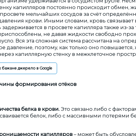
рганизме удерживается в сосудистом русле. Несмо
тенку капилляров постоянно происходит обмен, ж
 просвете мельчайших сосудов за счёт определён
авления крови. Иными словами, кровь связывает в
 задерживается в просвете капилляра также из-за т
 приспособлены, не давая жидкости свободно про
усло. Вся эта сложная система рассчитана на опр
е давление, поэтому, как только оно повышается, 
через капиллярную стенку в межклеточное простр
к бажане джерело в Google
ичины формирования отёков
ичества белка в крови.
Это связано либо с фактора
 усваивается белок, либо с массивными потерями б
проницаемости капилляров
– может быть обусловл