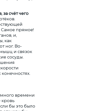
 за счёт чего
отёков.
шествующей
? Самое прямое!
анов, и,
, как
т ног. Во-
 мышц и связок
ие сосуды.
ышения
скорости
 конечностях.
ом много времени
е кровь
если бы это было