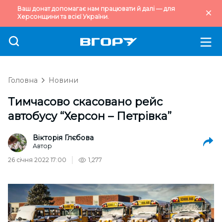
Ваш донат допомагає нам працювати й далі — для
Херсонщини та всієї України.
Головна
Новини
Тимчасово скасовано рейс
автобусу “Херсон – Петрівка”
Вікторія Глєбова
Автор
26 січня 2022 17:00
1,277