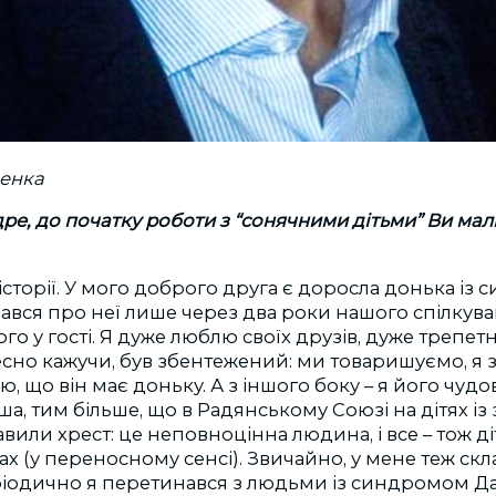
ченка
ре, до початку роботи з “сонячними дітьми” Ви мал
історії. У мого доброго друга є доросла донька із
знався про неї лише через два роки нашого спілкув
го у гості. Я дуже люблю своїх друзів, дуже трепет
 чесно кажучи, був збентежений: ми товаришуємо, я 
аю, що він має доньку. А з іншого боку – я його чуд
ша, тим більше, що в Радянському Союзі на дітях із
или хрест: це неповноцінна людина, і все – тож ді
ах (у переносному сенсі). Звичайно, у мене теж скл
ріодично я перетинався з людьми із синдромом Да