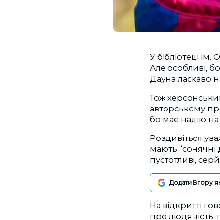
У бібліотеці ім.
Але особливі, б
Дауна ласкаво н
Тож херсонськи
авторському про
бо має надію н
Роздивіться уваж
мають “сонячні д
пустотливі, серй
Додати Вгору я
На відкритті гов
про людяність,