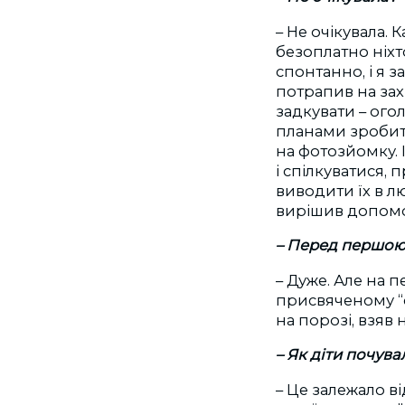
– Не очікувала.
безоплатно ніхт
спонтанно, і я 
потрапив на зах
задкувати – ого
планами зробити
на фотозйомку. 
і спілкуватися, 
виводити їх в лю
вирішив допомо
– Перед першою
– Дуже. Але на 
присвяченому “с
на порозі, взяв н
– Як діти почув
– Це залежало в