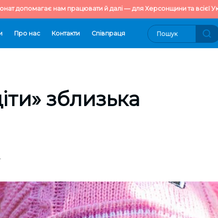
онат допомагає нам працювати й далі — для Херсонщини та всієї Ук
и
Про нас
Контакти
Cпівпраця
діти» зблизька
4