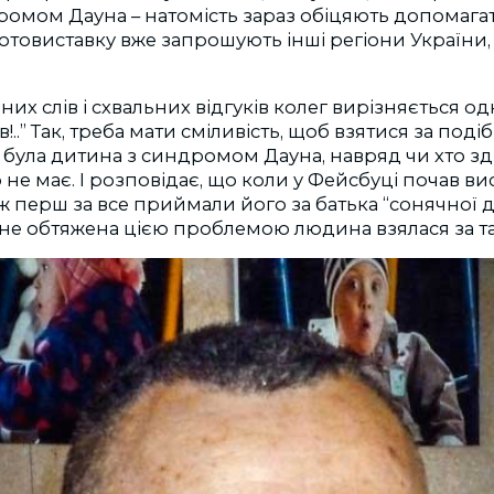
дромом Дауна – натомість зараз обіцяють допомаг
отовиставку вже запрошують інші регіони України, 
них слів і схвальних відгуків колег вирізняється одн
!..” Так, треба мати сміливість, щоб взятися за подіб
 була дитина з синдромом Дауна, навряд чи хто зд
 не має. І розповідає, що коли у Фейсбуці почав в
ж перш за все приймали його за батька “сонячної д
не обтяжена цією проблемою людина взялася за та