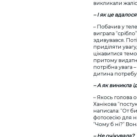
викликали жаліст
– І як це вдалос
– Побачив у тел
виграла “срібло
здивувався. Поті
приділяти увагу
цікавитися тем
притому видатні
потрібна увага 
дитина потребує 
– А як виникла 
– Якось голова 
Ханікова “постук
написала: “От б
фотосесію для н
“Чому б ні?” Вон
– Не очікувала?