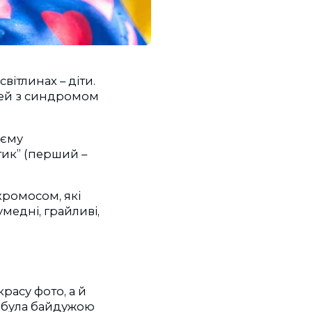
вітлинах – діти.
ітей з синдромом
оєму
тик” (перший –
 хромосом, які
умедні, грайливі,
красу фото, а й
а була байдужою