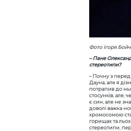
Фото Ігоря Бой
– Пане Олександ
стереотипи?
– Почну з перед
Дауна, але я ді
потрапив до ньо
стосунків, але,
є син, але не зн
доволі важка но
хромосомою став
горищах та льох
стереотипи, пе