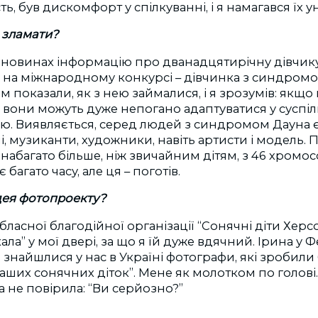
ь, був дискомфорт у спілкуванні, і я намагався їх у
я зламати?
еновинах інформацію про дванадцятирічну дівчику-
” на міжнародному конкурсі – дівчинка з синдромо
м показали, як з нею займалися, і я зрозумів: якщо
, вони можуть дуже непогано адаптуватися у суспільс
ою. Виявляється, серед людей з синдромом Дауна 
, музиканти, художники, навіть артисти і модель. 
– набагато більше, ніж звичайним дітям, з 46 хромо
багато часу, але ця – поготів.
ідея фотопроекту?
обласної благодійної організації “Сонячні діти Хе
ала” у мої двері, за що я їй дуже вдячний. Ірина у 
и знайшлися у нас в Україні фотографи, які зробили
аших сонячних діток”. Мене як молотком по голові.
а не повірила: “Ви серйозно?”