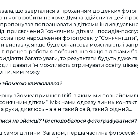
 Казала, що зверталися з проханням до деяких фотог
о нічого робити не хоче. Думка здійснити цей пр
запропонував попрацювати з дітками індивідуально
ід, присвячений “сонячним діткам”, посидів-послух
лосив про народження фотопроекту “Сонячні діти”
 виставку, якщо буде фінансова можливість, і за
І в процесі роботи я побачив, що якщо з дітками б
приділяти багато уваги, то результати будуть дуже 
ди і давати їм можливість отримувати освіту, цікаву
гти, чим можу.
 зйомкою хвилювався?
першу зйомку прийшов Гліб, з яким ми познайомили
онячним діткам”. Між нами одразу виник контакт, я
а руки, дивлюсь – а він такий свій, такий рідний...
алися на зйомці? Чи сподобалося фотографуватися?
ід самої дитини. Загалом, перша частина фотосесій 