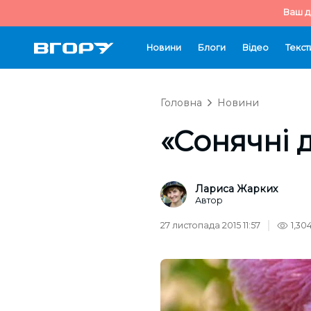
Ваш д
Новини
Блоги
Відео
Текст
Головна
Новини
«Сонячні 
Лариса Жарких
Автор
27 листопада 2015 11:57
1,30