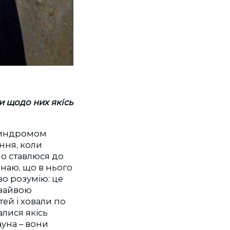
и щодо них якісь
 синдромом
ання, коли
но ставлюся до
знаю, що в нього
ово розумію: це
 зайвою
тей і ховали по
алися якісь
уна – вони