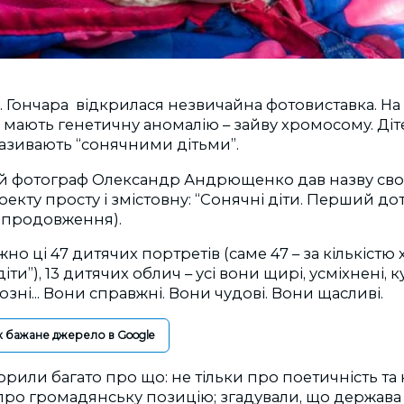
 О. Гончара відкрилася незвичайна фотовиставка. На с
о мають генетичну аномалію – зайву хромосому. Д
азивають “сонячними дітьми”.
й фотограф Олександр Андрющенко дав назву св
екту просту і змістовну: “Сонячні діти. Перший до
а продовження).
но ці 47 дитячих портретів (саме 47 – за кількістю
іти”), 13 дитячих облич – усі вони щирі, усміхнені, к
озні... Вони справжні. Вони чудові. Вони щасливі.
к бажане джерело в Google
орили багато про що: не тільки про поетичність та 
 про громадянську позицію; згадували, що держав