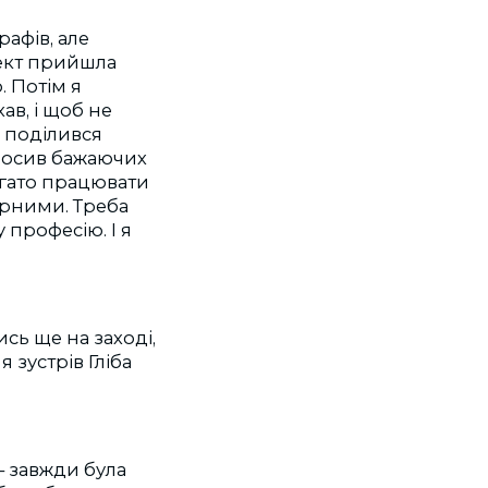
рафів, але
оект прийшла
. Потім я
ав, і щоб не
, поділився
просив бажаючих
агато працювати
гарними. Треба
 професію. І я
сь ще на заході,
 зустрів Гліба
– завжди була