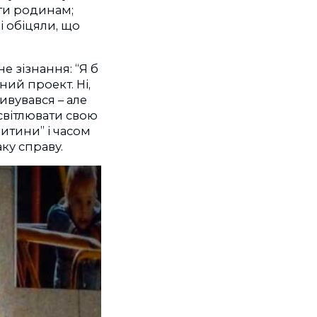
ати родинам;
і обіцяли, що
е зізнання: “Я б
ний проект. Ні,
ивувався – але
исвітлювати свою
итини” і часом
ку справу.