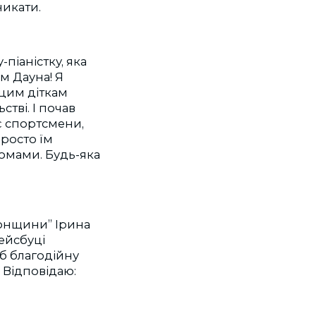
никати.
піаністку, яка
м Дауна! Я
 цим діткам
тві. І почав
є спортсмени,
Просто їм
сомами. Будь-яка
рсонщини” Ірина
Фейсбуці
 б благодійну
 Відповідаю: