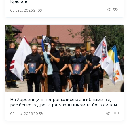
Крюков
354
05 сер. 2026 21:09
На Херсонщині попрощалися із загиблими від
російського дрона рятувальником та його сином
300
05 сер. 2026 20:39