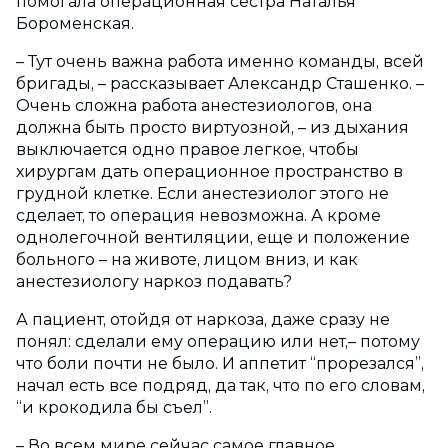
помогала операционная сестра Наталья
Бороменская.
– Тут очень важна работа именно команды, всей
бригады, – рассказывает Александр Сташенко. –
Очень сложна работа анестезиологов, она
должна быть просто виртуозной, – из дыхания
выключается одно правое легкое, чтобы
хирургам дать операционное пространство в
грудной клетке. Если анестезиолог этого не
сделает, то операция невозможна. А кроме
однолегочной вентиляции, еще и положение
больного – на животе, лицом вниз, и как
анестезиологу наркоз подавать?
А пациент, отойдя от наркоза, даже сразу не
понял: сделали ему операцию или нет,– потому
что боли почти не было. И аппетит “прорезался”,
начал есть все подряд, да так, что по его словам,
“и крокодила бы съел”.
– Во всем мире сейчас самое главное