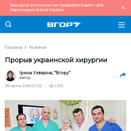
Ваш донат допомагає нам працювати й далі — для
Херсонщини та всієї України.
Головна
Новини
Прорыв украинской хирургии
Ірина Ухваріна, "Вгору"
Автор
08 квітня 2016 02:00
1,993