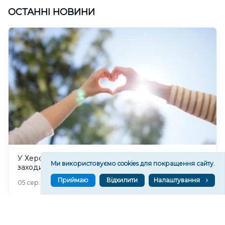
ОСТАННІ НОВИНИ
У Херсоні стартує Молодіжний тиждень: які
Ми використовуємо cookies для покращення сайту.
заходи запланували організатори
Приймаю
Відхилити
Налаштування
371
05 сер. 2026 21:14