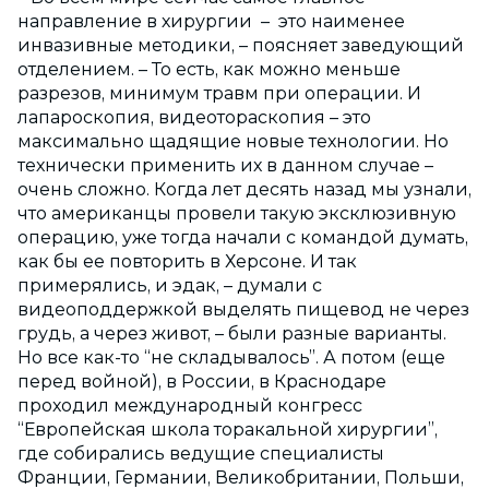
направление в хирургии – это наименее
инвазивные методики, – поясняет заведующий
отделением. – То есть, как можно меньше
разрезов, минимум травм при операции. И
лапароскопия, видеотораскопия – это
максимально щадящие новые технологии. Но
технически применить их в данном случае –
очень сложно. Когда лет десять назад мы узнали,
что американцы провели такую эксклюзивную
операцию, уже тогда начали с командой думать,
как бы ее повторить в Херсоне. И так
примерялись, и эдак, – думали с
видеоподдержкой выделять пищевод не через
грудь, а через живот, – были разные варианты.
Но все как-­то “не складывалось”. А потом (еще
перед войной), в России, в Краснодаре
проходил международный конгресс
“Европейская школа торакальной хирургии”,
где собирались ведущие специалисты
Франции, Германии, Великобритании, Польши,