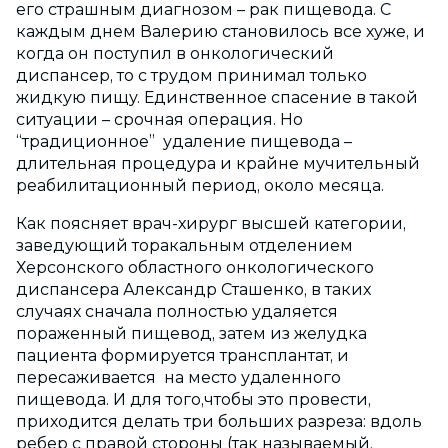
его страшным диагнозом – рак пищевода. С
каждым днем Валерию становилось все хуже, и
когда он поступил в онкологический
диспансер, то с трудом принимал только
жидкую пищу. Единственное спасение в такой
ситуации – срочная операция. Но
“традиционное” удаление пищевода –
длительная процедура и крайне мучительный
реабилитационный период, около месяца.
Как поясняет врач-­хирург высшей категории,
заведующий торакальным отделением
Херсонского областного онкологического
диспансера Александр Сташенко, в таких
случаях сначала полностью удаляется
пораженный пищевод, затем из желудка
пациента формируется трансплантат, и
пересаживается на место удаленного
пищевода. И для того,чтобы это провести,
приходится делать три больших разреза: вдоль
ребер с правой стороны (так называемый,