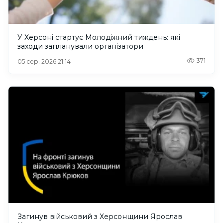
У Херсоні стартує Молодіжний тиждень: які
заходи запланували організатори
371
05 сер. 2026 21:14
Загинув військовий з Херсонщини Ярослав